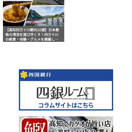
【高知四万十川観光10選】日本最
後の清流を遊び尽くす！四万十川
の絶景・体験・グルメを網羅した
おすすめガイド