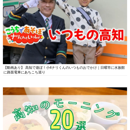
【動画あり】 高知で遊ぼ！小4ナリくんのいつものおでかけ｜日曜市に水族館
に路面電車にあちこち巡り