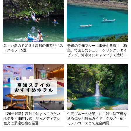
暑～い夏のド定番！高知の川遊びベス
奇跡の高知ブルーに出会える海！「柏
トスポット5選
島」で楽しむシュノーケリング、ダイ
ビング、海水浴にキャンプまで透明度
抜群の海の楽園を徹底紹介
【26年最新】高知で泊まってみたい
仁淀ブルーの絶景！にこ淵・沈下橋を
ホテル・旅館10選！地元メディアが
巡る仁淀川観光ガイド｜グルメ・宿・
観光に最適な宿を厳選
モデルコースまで完全網羅！