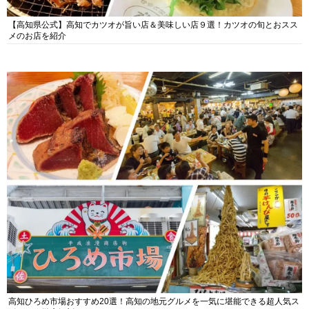
【高知県公式】高知でカツオが旨い店＆美味しい店９選！カツオの旬とおスス
メのお店を紹介
高知ひろめ市場おすすめ20選！高知の地元グルメを一気に堪能できる超人気ス