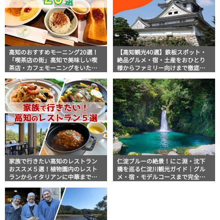
高知のおすすめモーニング20選！
【高知観光40選】鉄板スポット・
「喫茶店の街」高知で美味しい喫
絶品グルメ・宿・土産をおひとり
茶店・カフェモーニングをいただ
様からファミリー向けまで徹底解
きます！
説！
家族で行きたい高知のレストラン
仁淀ブルーの絶景！にこ淵・沈下
おススメ５選！植物園内のレスト
橋を巡る仁淀川観光ガイド｜グル
ランからイタリアンに中華まで楽
メ・宿・モデルコースまで完全網
しめる
羅！