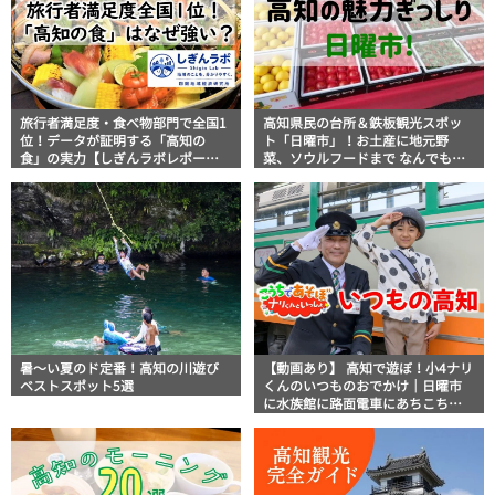
旅行者満足度・食べ物部門で全国1
高知県民の台所＆鉄板観光スポッ
位！データが証明する「高知の
ト「日曜市」！お土産に地元野
食」の実力【しぎんラボレポー
菜、ソウルフードまで なんでもそ
ト】
ろう高知の巨大街路市を徹底解
説！
暑～い夏のド定番！高知の川遊び
【動画あり】 高知で遊ぼ！小4ナリ
ベストスポット5選
くんのいつものおでかけ｜日曜市
に水族館に路面電車にあちこち巡
り