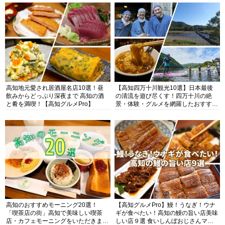
高知地元愛され居酒屋名店10選！昼
【高知四万十川観光10選】日本最後
飲みからどっぷり深夜まで 高知の酒
の清流を遊び尽くす！四万十川の絶
と肴を満喫！【高知グルメPro】
景・体験・グルメを網羅したおすすめ
ガイド
高知のおすすめモーニング20選！
【高知グルメPro】鰻！うなぎ！ウナ
「喫茶店の街」高知で美味しい喫茶
ギが食べたい！高知の鰻の旨い店美味
店・カフェモーニングをいただきま
しい店９選 食いしんぼおじさんマッ