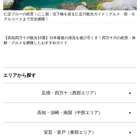
仁淀ブルーの絶景！にこ淵・沈下橋を巡る仁淀川観光ガイド｜グルメ・宿・モ
デルコースまで完全網羅！
【高知四万十川観光10選】日本最後の清流を遊び尽くす！四万十川の絶景・体
験・グルメを網羅したおすすめガイド
エリアから探す
足摺・四万十（西部エリア）
▶︎
高知・須崎・南国（中部エリア）
▶︎
安芸・室戸（東部エリア）
▶︎