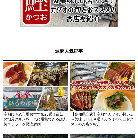
週間人気記事
高知ひろめ市場おすすめ20選！高知
【高知県公式】高知でカツオが旨い店
の地元グルメを一気に堪能できる超人
＆美味しい店９選！カツオの旬とおス
気スポットを徹底解剖
スメのお店を紹介