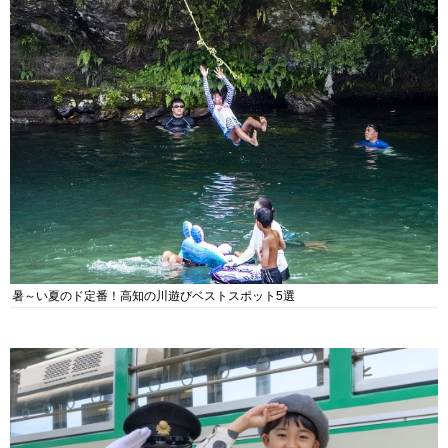
暑～い夏のド定番！高知の川遊びベストスポット5選