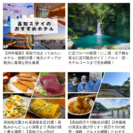
【26年最新】高知で泊まってみたい
仁淀ブルーの絶景！にこ淵・沈下橋を
ホテル・旅館10選！地元メディアが
巡る仁淀川観光ガイド｜グルメ・宿・
観光に最適な宿を厳選
モデルコースまで完全網羅！
高知地元愛され居酒屋名店10選！昼
【高知四万十川観光10選】日本最後
飲みからどっぷり深夜まで 高知の酒
の清流を遊び尽くす！四万十川の絶
と肴を満喫！【高知グルメPro】
景・体験・グルメを網羅したおすすめ