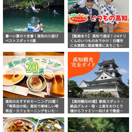
暑～い夏のド定番！高知の川遊び
【動画あり】 高知で遊ぼ！小4ナリ
ベストスポット5選
くんのいつものおでかけ｜日曜市
に水族館に路面電車にあちこち巡
り
高知のおすすめモーニング20選！
【高知観光40選】鉄板スポット・
「喫茶店の街」高知で美味しい喫
絶品グルメ・宿・土産をおひとり
茶店・カフェモーニングをいただ
様からファミリー向けまで徹底解
きます！
説！