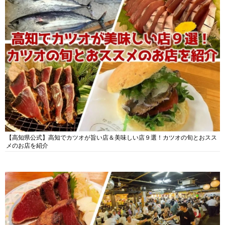
【高知県公式】高知でカツオが旨い店＆美味しい店９選！カツオの旬とおスス
メのお店を紹介