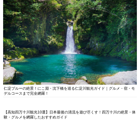
仁淀ブルーの絶景！にこ淵・沈下橋を巡る仁淀川観光ガイド｜グルメ・宿・モ
デルコースまで完全網羅！
【高知四万十川観光10選】日本最後の清流を遊び尽くす！四万十川の絶景・体
験・グルメを網羅したおすすめガイド