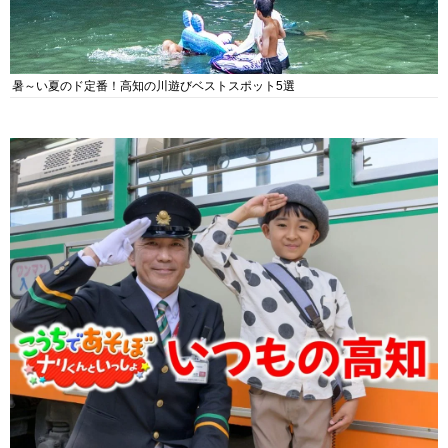
暑～い夏のド定番！高知の川遊びベストスポット5選