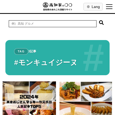
Lang
#
3記事
TAG
#モンキュイジーヌ