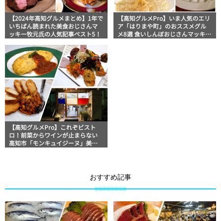
【2024年高知グルメまとめ】1年で
【高知グルメPro】いま人気のエリ
いちばん読まれた美食おじさんマ
ア「はりまや町」のおススメグル
ッキー牧元氏の人気記事ベスト5！
メ8選 食いしんぼおじさんマッキー
牧元の高知満腹日記セレクション
【高知グルメPro】これぞビスト
ロ！前菜からワインが止まらない
高知市「モンキュイジーヌ」美食
おじさんマッキー牧元の高知満腹
日記
おすすめ記事