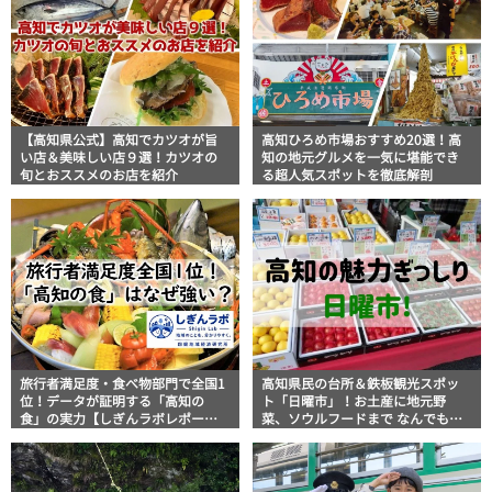
【高知県公式】高知でカツオが旨
高知ひろめ市場おすすめ20選！高
い店＆美味しい店９選！カツオの
知の地元グルメを一気に堪能でき
旬とおススメのお店を紹介
る超人気スポットを徹底解剖
旅行者満足度・食べ物部門で全国1
高知県民の台所＆鉄板観光スポッ
位！データが証明する「高知の
ト「日曜市」！お土産に地元野
食」の実力【しぎんラボレポー
菜、ソウルフードまで なんでもそ
ト】
ろう高知の巨大街路市を徹底解
説！