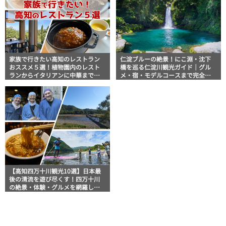
家族で行きたい高知のレストラン
仁淀ブルーの絶景！にこ淵・沈下
おススメ５選！植物園内のレスト
橋を巡る仁淀川観光ガイド｜グル
ランからイタリアンに中華まで楽
メ・宿・モデルコースまで完全網
しめる
羅！
【高知四万十川観光10選】日本最
後の清流を遊び尽くす！四万十川
の絶景・体験・グルメを網羅した
おすすめガイド