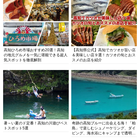
高知ひろめ市場おすすめ20選！高知
【高知県公式】高知でカツオが旨い店
の地元グルメを一気に堪能できる超人
＆美味しい店９選！カツオの旬とおス
気スポットを徹底解剖
スメのお店を紹介
暑～い夏のド定番！高知の川遊びベス
奇跡の高知ブルーに出会える海！「柏
トスポット5選
島」で楽しむシュノーケリング、ダイ
ビング、海水浴にキャンプまで透明度
抜群の海の楽園を徹底紹介