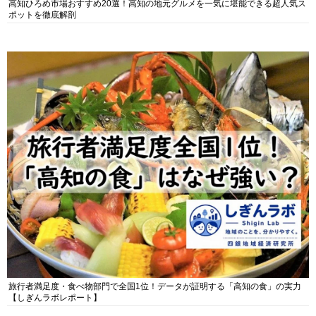
高知ひろめ市場おすすめ20選！高知の地元グルメを一気に堪能できる超人気ス
ポットを徹底解剖
旅行者満足度・食べ物部門で全国1位！データが証明する「高知の食」の実力
【しぎんラボレポート】