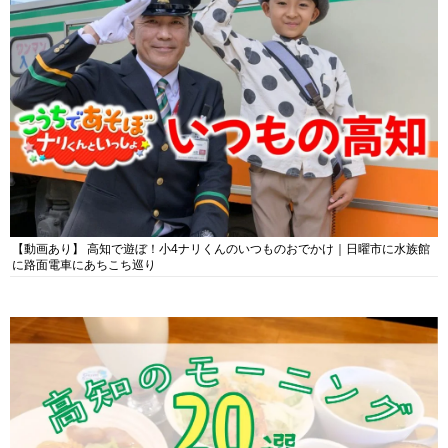
【動画あり】 高知で遊ぼ！小4ナリくんのいつものおでかけ｜日曜市に水族館
に路面電車にあちこち巡り