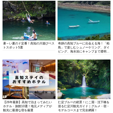
暑～い夏のド定番！高知の川遊びベス
奇跡の高知ブルーに出会える海！「柏
トスポット5選
島」で楽しむシュノーケリング、ダイ
ビング、海水浴にキャンプまで透明度
抜群の海の楽園を徹底紹介
【26年最新】高知で泊まってみたい
仁淀ブルーの絶景！にこ淵・沈下橋を
ホテル・旅館10選！地元メディアが
巡る仁淀川観光ガイド｜グルメ・宿・
観光に最適な宿を厳選
モデルコースまで完全網羅！