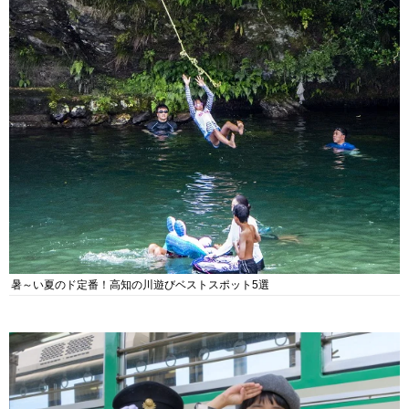
暑～い夏のド定番！高知の川遊びベストスポット5選