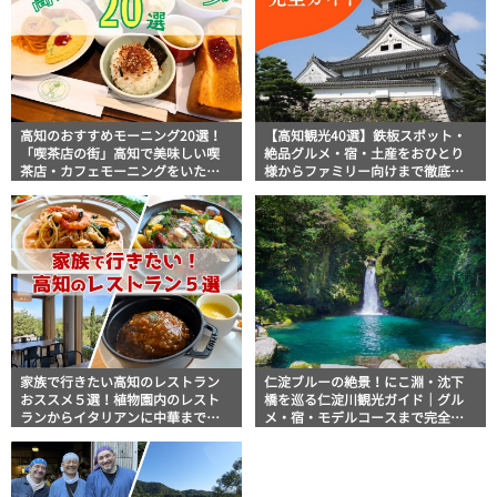
高知のおすすめモーニング20選！
【高知観光40選】鉄板スポット・
「喫茶店の街」高知で美味しい喫
絶品グルメ・宿・土産をおひとり
茶店・カフェモーニングをいただ
様からファミリー向けまで徹底解
きます！
説！
家族で行きたい高知のレストラン
仁淀ブルーの絶景！にこ淵・沈下
おススメ５選！植物園内のレスト
橋を巡る仁淀川観光ガイド｜グル
ランからイタリアンに中華まで楽
メ・宿・モデルコースまで完全網
しめる
羅！