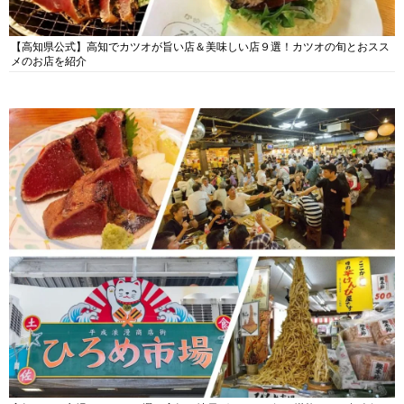
【高知県公式】高知でカツオが旨い店＆美味しい店９選！カツオの旬とおスス
メのお店を紹介