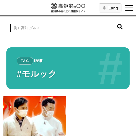
Lang
#
1記事
TAG
#モルック