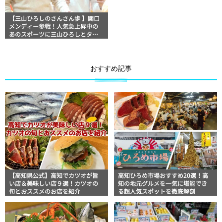
【三山ひろしのさんさん歩 】関口
メンディー参戦！人気急上昇中の
あのスポーツに三山ひろしとタッ
グを組んで初挑戦！
おすすめ記事
【高知県公式】高知でカツオが旨
高知ひろめ市場おすすめ20選！高
い店＆美味しい店９選！カツオの
知の地元グルメを一気に堪能でき
旬とおススメのお店を紹介
る超人気スポットを徹底解剖