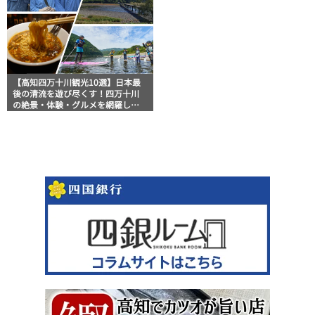
【高知四万十川観光10選】日本最
後の清流を遊び尽くす！四万十川
の絶景・体験・グルメを網羅した
おすすめガイド