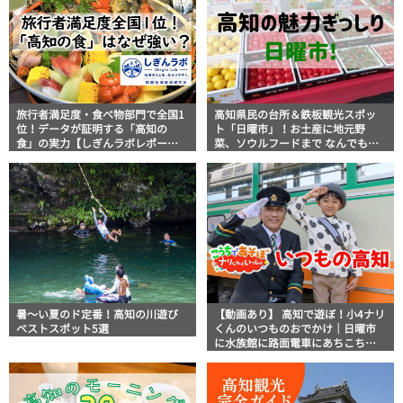
旅行者満足度・食べ物部門で全国1
高知県民の台所＆鉄板観光スポッ
位！データが証明する「高知の
ト「日曜市」！お土産に地元野
食」の実力【しぎんラボレポー
菜、ソウルフードまで なんでもそ
ト】
ろう高知の巨大街路市を徹底解
説！
暑～い夏のド定番！高知の川遊び
【動画あり】 高知で遊ぼ！小4ナリ
ベストスポット5選
くんのいつものおでかけ｜日曜市
に水族館に路面電車にあちこち巡
り