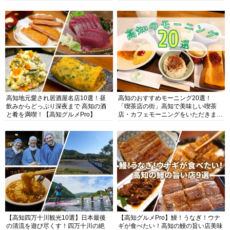
高知地元愛され居酒屋名店10選！昼
高知のおすすめモーニング20選！
飲みからどっぷり深夜まで 高知の酒
「喫茶店の街」高知で美味しい喫茶
と肴を満喫！【高知グルメPro】
店・カフェモーニングをいただきま
す！
【高知四万十川観光10選】日本最後
【高知グルメPro】鰻！うなぎ！ウナ
の清流を遊び尽くす！四万十川の絶
ギが食べたい！高知の鰻の旨い店美味