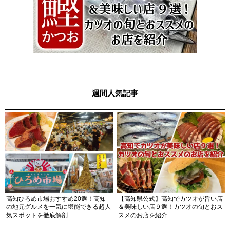
週間人気記事
高知ひろめ市場おすすめ20選！高知
【高知県公式】高知でカツオが旨い店
の地元グルメを一気に堪能できる超人
＆美味しい店９選！カツオの旬とおス
気スポットを徹底解剖
スメのお店を紹介