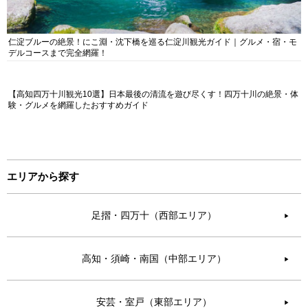
仁淀ブルーの絶景！にこ淵・沈下橋を巡る仁淀川観光ガイド｜グルメ・宿・モ
デルコースまで完全網羅！
【高知四万十川観光10選】日本最後の清流を遊び尽くす！四万十川の絶景・体
験・グルメを網羅したおすすめガイド
エリアから探す
足摺・四万十（西部エリア）
▶︎
高知・須崎・南国（中部エリア）
▶︎
安芸・室戸（東部エリア）
▶︎