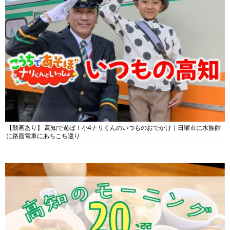
【動画あり】 高知で遊ぼ！小4ナリくんのいつものおでかけ｜日曜市に水族館
に路面電車にあちこち巡り