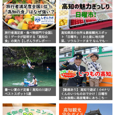
旅行者満足度・食べ物部門で全国1
高知県民の台所＆鉄板観光スポッ
位！データが証明する「高知の
ト「日曜市」！お土産に地元野
食」の実力【しぎんラボレポー
菜、ソウルフードまで なんでもそ
ト】
ろう高知の巨大街路市を徹底解
説！
暑～い夏のド定番！高知の川遊び
【動画あり】 高知で遊ぼ！小4ナリ
ベストスポット5選
くんのいつものおでかけ｜日曜市
に水族館に路面電車にあちこち巡
り