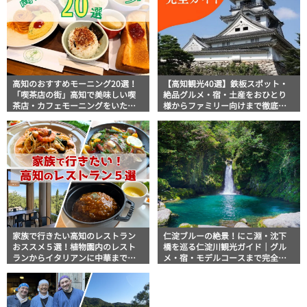
高知のおすすめモーニング20選！
【高知観光40選】鉄板スポット・
「喫茶店の街」高知で美味しい喫
絶品グルメ・宿・土産をおひとり
茶店・カフェモーニングをいただ
様からファミリー向けまで徹底解
きます！
説！
家族で行きたい高知のレストラン
仁淀ブルーの絶景！にこ淵・沈下
おススメ５選！植物園内のレスト
橋を巡る仁淀川観光ガイド｜グル
ランからイタリアンに中華まで楽
メ・宿・モデルコースまで完全網
しめる
羅！