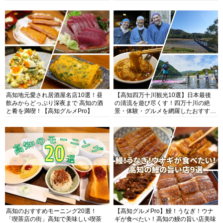
高知地元愛され居酒屋名店10選！昼
【高知四万十川観光10選】日本最後
飲みからどっぷり深夜まで 高知の酒
の清流を遊び尽くす！四万十川の絶
と肴を満喫！【高知グルメPro】
景・体験・グルメを網羅したおすすめ
ガイド
高知のおすすめモーニング20選！
【高知グルメPro】鰻！うなぎ！ウナ
「喫茶店の街」高知で美味しい喫茶
ギが食べたい！高知の鰻の旨い店美味