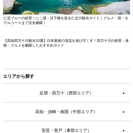
仁淀ブルーの絶景！にこ淵・沈下橋を巡る仁淀川観光ガイド｜グルメ・宿・モ
デルコースまで完全網羅！
【高知四万十川観光10選】日本最後の清流を遊び尽くす！四万十川の絶景・体
験・グルメを網羅したおすすめガイド
エリアから探す
足摺・四万十（西部エリア）
▶︎
高知・須崎・南国（中部エリア）
▶︎
安芸・室戸（東部エリア）
▶︎