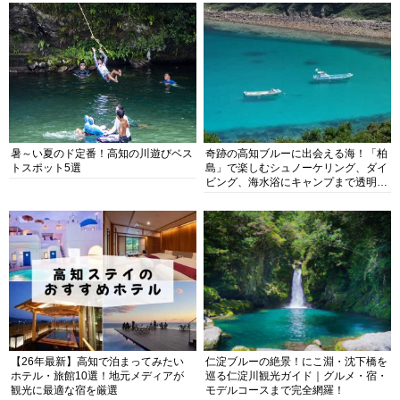
暑～い夏のド定番！高知の川遊びベス
奇跡の高知ブルーに出会える海！「柏
トスポット5選
島」で楽しむシュノーケリング、ダイ
ビング、海水浴にキャンプまで透明度
抜群の海の楽園を徹底紹介
【26年最新】高知で泊まってみたい
仁淀ブルーの絶景！にこ淵・沈下橋を
ホテル・旅館10選！地元メディアが
巡る仁淀川観光ガイド｜グルメ・宿・
観光に最適な宿を厳選
モデルコースまで完全網羅！