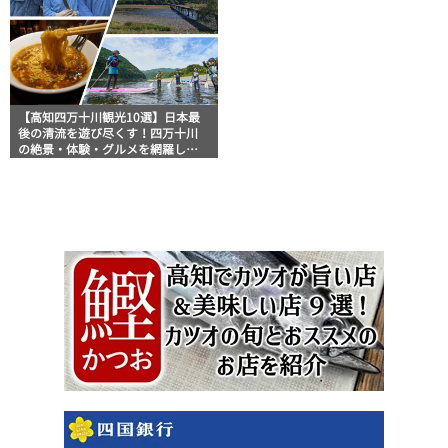
【高知四万十川観光10選】日本最
後の清流を遊び尽くす！四万十川
の絶景・体験・グルメを網羅した
おすすめガイド