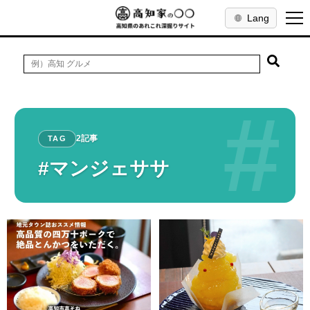
Lang
#
2記事
TAG
#マンジェササ