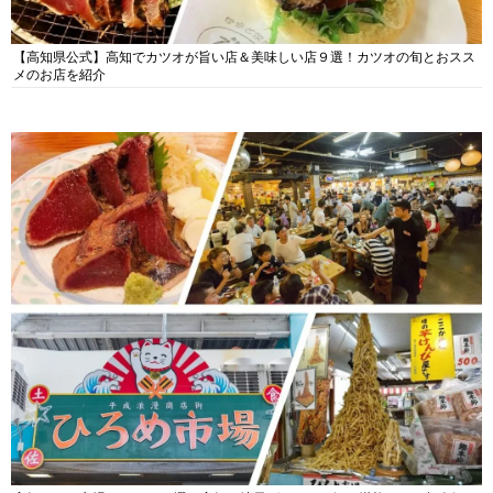
【高知県公式】高知でカツオが旨い店＆美味しい店９選！カツオの旬とおスス
メのお店を紹介