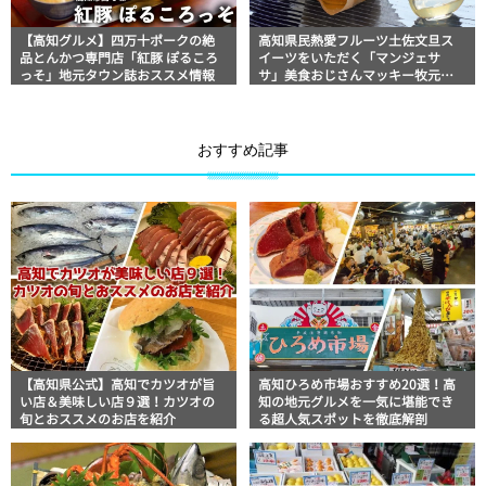
【高知グルメ】四万十ポークの絶
高知県民熱愛フルーツ土佐文旦ス
品とんかつ専門店「紅豚 ぽるころ
イーツをいただく「マンジェサ
っそ」地元タウン誌おススメ情報
サ」美食おじさんマッキー牧元の
高知満腹日記
おすすめ記事
【高知県公式】高知でカツオが旨
高知ひろめ市場おすすめ20選！高
い店＆美味しい店９選！カツオの
知の地元グルメを一気に堪能でき
旬とおススメのお店を紹介
る超人気スポットを徹底解剖