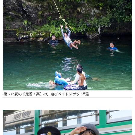
暑～い夏のド定番！高知の川遊びベストスポット5選