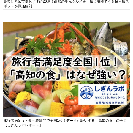
高知ひろめ市場おすすめ20選！高知の地元グルメを一気に堪能できる超人気ス
ポットを徹底解剖
旅行者満足度・食べ物部門で全国1位！データが証明する「高知の食」の実力
【しぎんラボレポート】