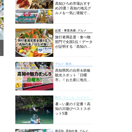
高知ひろめ市場おすす
め20選！高知の地元グ
ルメを一気に堪能でき
る超人気スポットを徹
底解剖
起業・事業承継, グルメ
旅行者満足度・食べ物
部門で全国1位！データ
が証明する「高知の
メ
食」の実力【しぎんラ
ア
ボレポート】
グルメ, 観光
高知県民の台所＆鉄板
観光スポット「日曜
市」！お土産に地元野
菜、ソウルフードまで
なんでもそろう高知の
巨大街路市を徹底解
観光, イベント・レジャー
説！
暑～い夏のド定番！高
知の川遊びベストスポ
ット5選
商店街, 高知出身, グルメ,