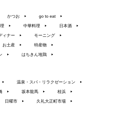
かつお
go to eat
▶︎
▶︎
理
中華料理
日本酒
▶︎
▶︎
▶︎
ディナー
モーニング
▶︎
▶︎
お土産
特産物
▶︎
▶︎
ン
はちきん地鶏
▶︎
▶︎
温泉・スパ・リラクゼーション
▶︎
▶︎
橋
坂本龍馬
桂浜
▶︎
▶︎
▶︎
日曜市
久礼大正町市場
▶︎
▶︎