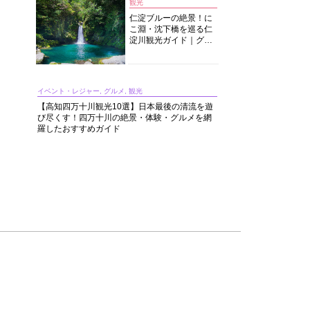
観光
仁淀ブルーの絶景！に
こ淵・沈下橋を巡る仁
淀川観光ガイド｜グル
メ・宿・モデルコース
まで完全網羅！
イベント・レジャー, グルメ, 観光
【高知四万十川観光10選】日本最後の清流を遊
び尽くす！四万十川の絶景・体験・グルメを網
羅したおすすめガイド