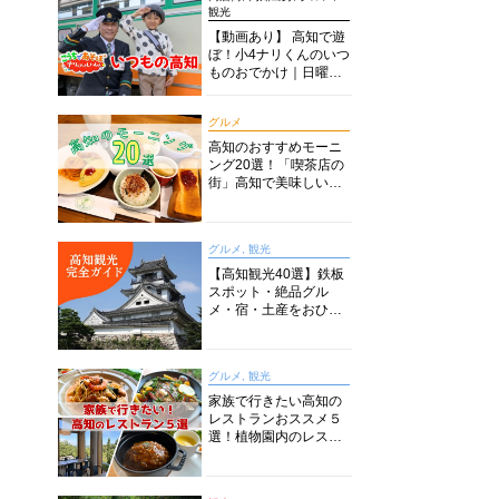
観光
【動画あり】 高知で遊
ぼ！小4ナリくんのいつ
ものおでかけ｜日曜市
に水族館に路面電車に
あちこち巡り
グルメ
高知のおすすめモーニ
ング20選！「喫茶店の
街」高知で美味しい喫
茶店・カフェモーニン
グをいただきます！
グルメ, 観光
【高知観光40選】鉄板
スポット・絶品グル
メ・宿・土産をおひと
り様からファミリー向
けまで徹底解説！
グルメ, 観光
家族で行きたい高知の
レストランおススメ５
選！植物園内のレスト
ランからイタリアンに
中華まで楽しめる