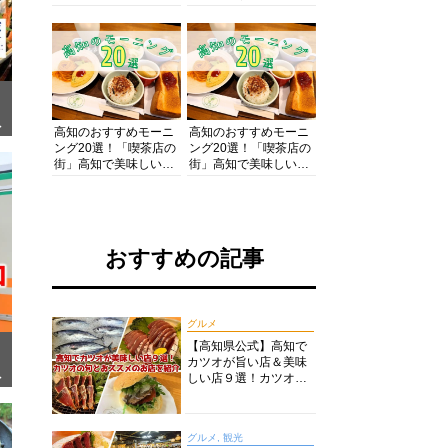
の酒と肴を満喫！【高
の絶景・体験・グルメ
知グルメPro】
を網羅したおすすめガ
イド
ぎ
高知のおすすめモーニ
高知のおすすめモーニ
ング20選！「喫茶店の
ング20選！「喫茶店の
街」高知で美味しい喫
街」高知で美味しい喫
茶店・カフェモーニン
茶店・カフェモーニン
グをいただきます！
グをいただきます！
おすすめの記事
グルメ
【高知県公式】高知で
カツオが旨い店＆美味
面
しい店９選！カツオの
旬とおススメのお店を
紹介
グルメ, 観光