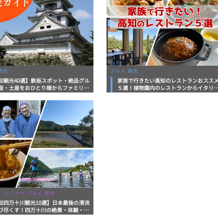
観光
グルメ, 観光
知観光40選】鉄板スポット・絶品グル
家族で行きたい高知のレストランおスス
宿・土産をおひとり様からファミリー
５選！植物園内のレストランからイタリ
まで徹底解説！
ンに中華まで楽しめる
・レジャー, グルメ, 観光
知四万十川観光10選】日本最後の清流
び尽くす！四万十川の絶景・体験・グ
を網羅したおすすめガイド