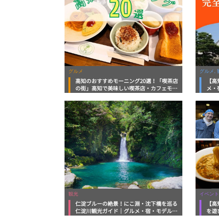
グルメ
グルメ, 
高知のおすすめモーニング20選！「喫茶店
【高
の街」高知で美味しい喫茶店・カフェモー
メ・
ニングをいただきます！
向け
観光
イベント
仁淀ブルーの絶景！にこ淵・沈下橋を巡る
【高
仁淀川観光ガイド｜グルメ・宿・モデルコ
を遊
ースまで完全網羅！
ルメ