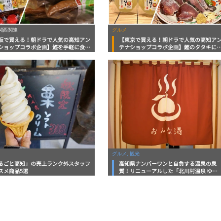
 関西関連
グルメ
阪で買える！朝ドラで人気の高知アン
【東京で買える！朝ドラで人気の高知ア
ショップコラボ企画】鰹を手軽に食卓
テナショップコラボ企画】鰹のタタキに
ける「サラダかつお」に高知自慢のゆ
ッタリなポン酢に万能タレ！ユズのさっ
ン酢まで
りゼリーまで
グルメ, 観光
るごと高知」の売上ランク外スタッフ
高知県ナンバーワンと自負する温泉の泉
スメ商品5選
質！リニューアルした「北川村温泉 ゆず
の宿」に潜入