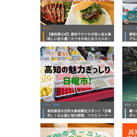
グルメ
グルメ, 
【高知県公式】高知でカツオが旨い店＆美
高知
味しい店９選！カツオの旬とおススメのお
グル
店を紹介
を徹
グルメ, 観光
観光, 
高知県民の台所＆鉄板観光スポット「日曜
暑～
市」！お土産に地元野菜、ソウルフードま
ポッ
で なんでもそろう高知の巨大街路市を徹
底解説！