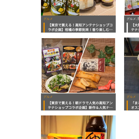
グルメ
グルメ,
【東京で買える！高知アンテナショップコ
【大
ラボ企画】柑橘の季節到来！香り楽しむポ
テナ
ン酢・文旦レモンジュース・ゆず鍋つゆ
に届
ずポ
グルメ
グルメ
【東京で買える！朝ドラで人気の高知アン
「ま
テナショップコラボ企画】新作＆人気ナン
オス
バーワン老舗スイーツにユズたっぷりのぽ
ん酢とトロッと食感の冷凍ナス！