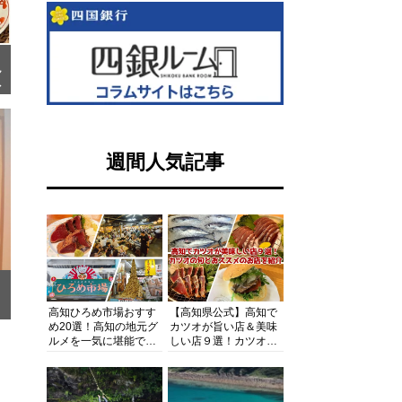
ン
ピ
ぱ
週間人気記事
高知ひろめ市場おすす
【高知県公式】高知で
め20選！高知の地元グ
カツオが旨い店＆美味
ルメを一気に堪能でき
しい店９選！カツオの
る超人気スポットを徹
旬とおススメのお店を
底解剖
紹介