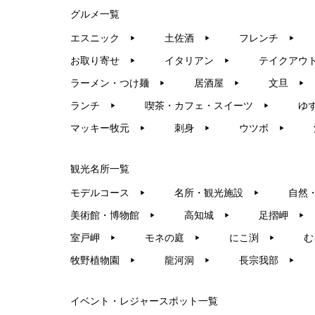
グルメ一覧
エスニック
土佐酒
フレンチ
▶︎
▶︎
▶︎
お取り寄せ
イタリアン
テイクアウ
▶︎
▶︎
ラーメン・つけ麺
居酒屋
文旦
▶︎
▶︎
▶︎
ランチ
喫茶・カフェ・スイーツ
ゆ
▶︎
▶︎
マッキー牧元
刺身
ウツボ
▶︎
▶︎
▶︎
観光名所一覧
モデルコース
名所・観光施設
自然
▶︎
▶︎
美術館・博物館
高知城
足摺岬
▶︎
▶︎
▶︎
室戸岬
モネの庭
にこ渕
む
▶︎
▶︎
▶︎
牧野植物園
龍河洞
長宗我部
▶︎
▶︎
▶︎
イベント・レジャースポット一覧