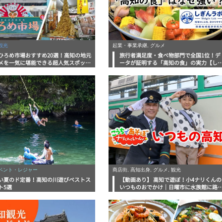
観光
起業・事業承継, グルメ
ひろめ市場おすすめ20選！高知の地元
旅行者満足度・食べ物部門で全国1位！デ
メを一気に堪能できる超人気スポット
ータが証明する「高知の食」の実力【し
底解剖
んラボレポート】
イベント・レジャー
商店街, 高知出身, グルメ, 観光
い夏のド定番！高知の川遊びベストス
【動画あり】 高知で遊ぼ！小4ナリくんの
ト5選
いつものおでかけ｜日曜市に水族館に路
電車にあちこち巡り