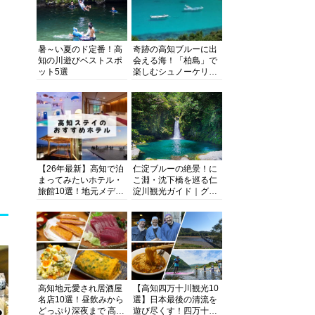
暑～い夏のド定番！高
奇跡の高知ブルーに出
知の川遊びベストスポ
会える海！「柏島」で
ット5選
楽しむシュノーケリン
グ、ダイビング、海水
浴にキャンプまで透明
度抜群の海の楽園を徹
底紹介
【26年最新】高知で泊
仁淀ブルーの絶景！に
まってみたいホテル・
こ淵・沈下橋を巡る仁
旅館10選！地元メディ
淀川観光ガイド｜グル
アが観光に最適な宿を
メ・宿・モデルコース
厳選
まで完全網羅！
高知地元愛され居酒屋
【高知四万十川観光10
名店10選！昼飲みから
選】日本最後の清流を
どっぷり深夜まで 高知
遊び尽くす！四万十川