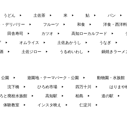
うどん
土佐茶
米
鮎
パン
▶︎
▶︎
▶︎
▶︎
▶︎
ト・デリバリー
フルーツ
和食
洋食・西洋料
▶︎
▶︎
▶︎
田舎寿司
カツオ
高知ローカルフード
▶︎
▶︎
▶︎
ず
オムライス
土佐あかうし
うなぎ
▶︎
▶︎
▶︎
▶︎
酒
土佐ジロー
うるめいわし
鍋焼きラーメ
▶︎
▶︎
▶︎
・公園
遊園地・テーマパーク・公園
動物園・水族館
▶︎
▶︎
沈下橋
ひろめ市場
四万十川
はりまや
▶︎
▶︎
▶︎
ろと廃校水族館
高知駅
柏島
道の駅
▶︎
▶︎
▶︎
▶︎
体験教室
インスタ映え
仁淀川
▶︎
▶︎
▶︎