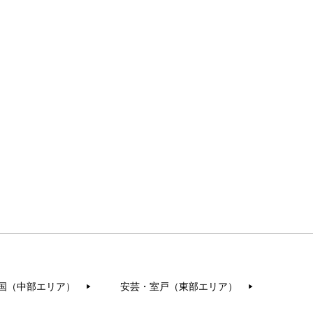
国（中部エリア）
安芸・室戸（東部エリア）
▶︎
▶︎