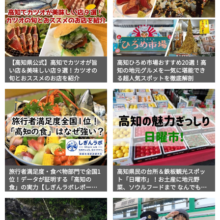
【高知県公式】高知でカツオが旨
高知ひろめ市場おすすめ20選！高
い店＆美味しい店９選！カツオの
知の地元グルメを一気に堪能でき
旬とおススメのお店を紹介
る超人気スポットを徹底解剖
旅行者満足度・食べ物部門で全国1
高知県民の台所＆鉄板観光スポッ
位！データが証明する「高知の
ト「日曜市」！お土産に地元野
食」の実力【しぎんラボレポー
菜、ソウルフードまで なんでもそ
ト】
ろう高知の巨大街路市を徹底解
説！