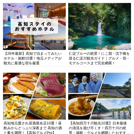
【26年最新】高知で泊まってみたい
仁淀ブルーの絶景！にこ淵・沈下橋を
ホテル・旅館10選！地元メディアが
巡る仁淀川観光ガイド｜グルメ・宿・
観光に最適な宿を厳選
モデルコースまで完全網羅！
高知地元愛され居酒屋名店10選！昼
【高知四万十川観光10選】日本最後
飲みからどっぷり深夜まで 高知の酒
の清流を遊び尽くす！四万十川の絶
と肴を満喫！【高知グルメPro】
景・体験・グルメを網羅したおすすめ