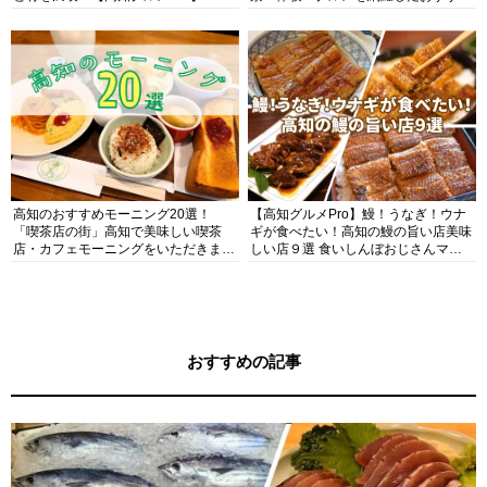
ガイド
高知のおすすめモーニング20選！
【高知グルメPro】鰻！うなぎ！ウナ
「喫茶店の街」高知で美味しい喫茶
ギが食べたい！高知の鰻の旨い店美味
店・カフェモーニングをいただきま
しい店９選 食いしんぼおじさんマッ
す！
キー牧元の高知満腹日記セレクション
おすすめの記事