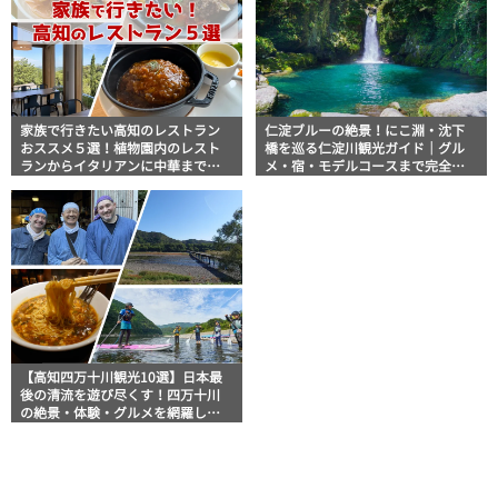
家族で行きたい高知のレストラン
仁淀ブルーの絶景！にこ淵・沈下
おススメ５選！植物園内のレスト
橋を巡る仁淀川観光ガイド｜グル
ランからイタリアンに中華まで楽
メ・宿・モデルコースまで完全網
しめる
羅！
【高知四万十川観光10選】日本最
後の清流を遊び尽くす！四万十川
の絶景・体験・グルメを網羅した
おすすめガイド