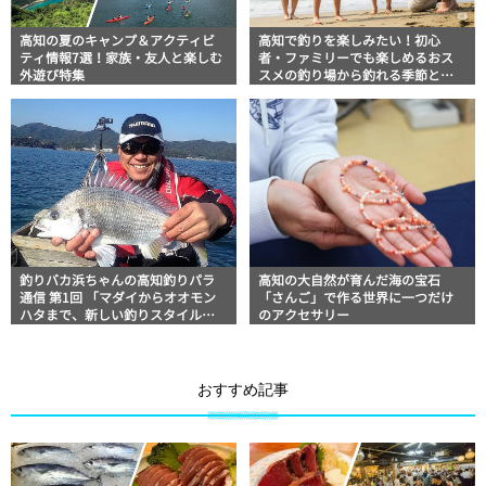
高知の夏のキャンプ＆アクティビ
高知で釣りを楽しみたい！初心
ティ情報7選！家族・友人と楽しむ
者・ファミリーでも楽しめるおス
外遊び特集
スメの釣り場から釣れる季節と魚
まで
釣りバカ浜ちゃんの高知釣りパラ
高知の大自然が育んだ海の宝石
通信 第1回 「マダイからオオモン
「さんご」で作る世界に一つだけ
ハタまで、新しい釣りスタイル
のアクセサリー
『タイラバ』の楽しみ方」
おすすめ記事