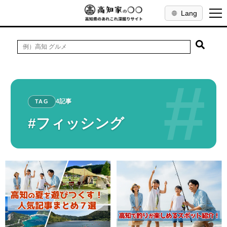
Lang
#
4記事
TAG
#フィッシング