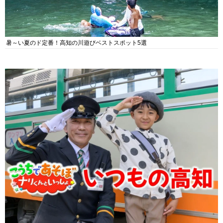
暑～い夏のド定番！高知の川遊びベストスポット5選