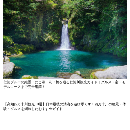
仁淀ブルーの絶景！にこ淵・沈下橋を巡る仁淀川観光ガイド｜グルメ・宿・モ
デルコースまで完全網羅！
【高知四万十川観光10選】日本最後の清流を遊び尽くす！四万十川の絶景・体
験・グルメを網羅したおすすめガイド