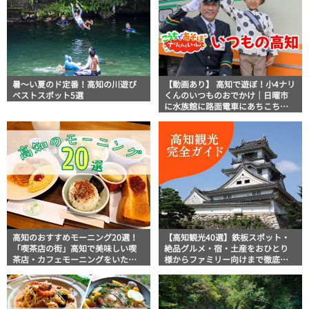
暑～い夏のド定番！高知の川遊び
【動画あり】 高知で遊ぼ！小4ナリ
ベストスポット5選
くんのいつものおでかけ｜日曜市
に水族館に路面電車にあちこち巡
り
高知のおすすめモーニング20選！
【高知観光40選】鉄板スポット・
「喫茶店の街」高知で美味しい喫
絶品グルメ・宿・土産をおひとり
茶店・カフェモーニングをいただ
様からファミリー向けまで徹底解
きます！
説！