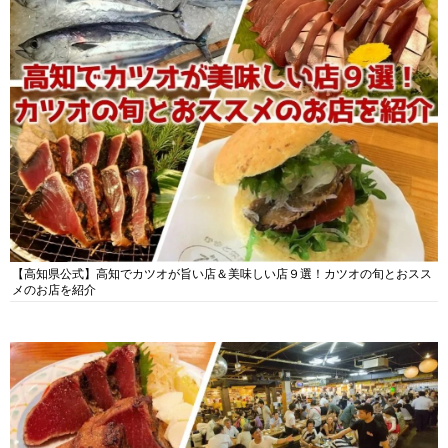
【高知県公式】高知でカツオが旨い店＆美味しい店９選！カツオの旬とおスス
メのお店を紹介