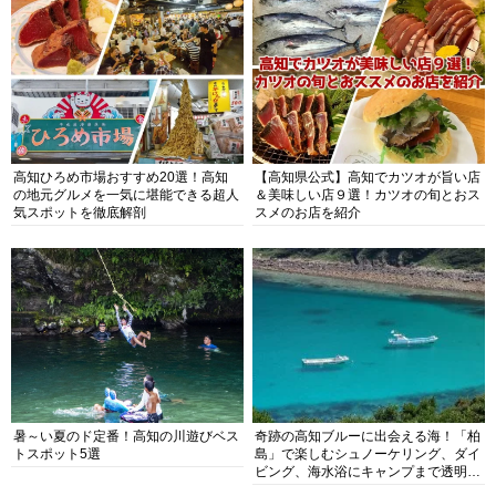
高知ひろめ市場おすすめ20選！高知
【高知県公式】高知でカツオが旨い店
の地元グルメを一気に堪能できる超人
＆美味しい店９選！カツオの旬とおス
気スポットを徹底解剖
スメのお店を紹介
暑～い夏のド定番！高知の川遊びベス
奇跡の高知ブルーに出会える海！「柏
トスポット5選
島」で楽しむシュノーケリング、ダイ
ビング、海水浴にキャンプまで透明度
抜群の海の楽園を徹底紹介