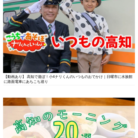
【動画あり】 高知で遊ぼ！小4ナリくんのいつものおでかけ｜日曜市に水族館
に路面電車にあちこち巡り