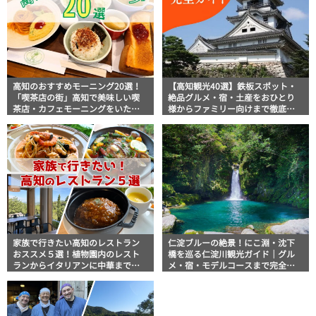
高知のおすすめモーニング20選！
【高知観光40選】鉄板スポット・
「喫茶店の街」高知で美味しい喫
絶品グルメ・宿・土産をおひとり
茶店・カフェモーニングをいただ
様からファミリー向けまで徹底解
きます！
説！
家族で行きたい高知のレストラン
仁淀ブルーの絶景！にこ淵・沈下
おススメ５選！植物園内のレスト
橋を巡る仁淀川観光ガイド｜グル
ランからイタリアンに中華まで楽
メ・宿・モデルコースまで完全網
しめる
羅！