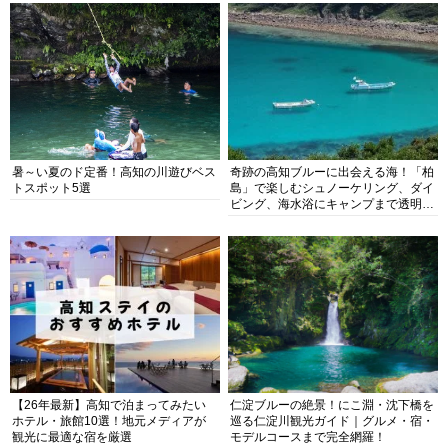
暑～い夏のド定番！高知の川遊びベス
奇跡の高知ブルーに出会える海！「柏
トスポット5選
島」で楽しむシュノーケリング、ダイ
ビング、海水浴にキャンプまで透明度
抜群の海の楽園を徹底紹介
【26年最新】高知で泊まってみたい
仁淀ブルーの絶景！にこ淵・沈下橋を
ホテル・旅館10選！地元メディアが
巡る仁淀川観光ガイド｜グルメ・宿・
観光に最適な宿を厳選
モデルコースまで完全網羅！