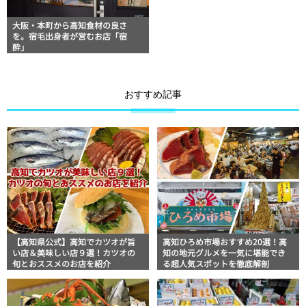
大阪・本町から高知食材の良さ
を。宿毛出身者が営むお店「宿
酔」
おすすめ記事
【高知県公式】高知でカツオが旨
高知ひろめ市場おすすめ20選！高
い店＆美味しい店９選！カツオの
知の地元グルメを一気に堪能でき
旬とおススメのお店を紹介
る超人気スポットを徹底解剖