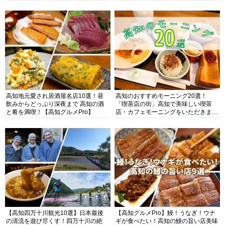
高知地元愛され居酒屋名店10選！昼
高知のおすすめモーニング20選！
飲みからどっぷり深夜まで 高知の酒
「喫茶店の街」高知で美味しい喫茶
と肴を満喫！【高知グルメPro】
店・カフェモーニングをいただきま
す！
【高知四万十川観光10選】日本最後
【高知グルメPro】鰻！うなぎ！ウナ
の清流を遊び尽くす！四万十川の絶
ギが食べたい！高知の鰻の旨い店美味