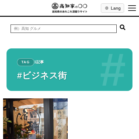
Lang
#
1記事
TAG
#ビジネス街