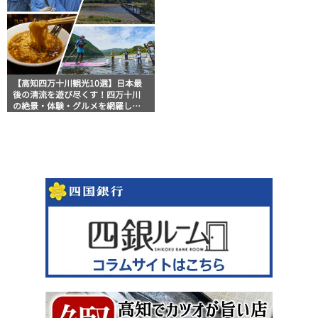
【高知四万十川観光10選】日本最
後の清流を遊び尽くす！四万十川
の絶景・体験・グルメを網羅した
おすすめガイド