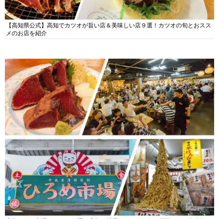
【高知県公式】高知でカツオが旨い店＆美味しい店９選！カツオの旬とおスス
メのお店を紹介