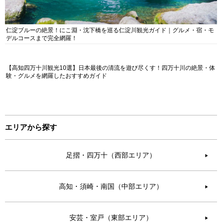
仁淀ブルーの絶景！にこ淵・沈下橋を巡る仁淀川観光ガイド｜グルメ・宿・モ
デルコースまで完全網羅！
【高知四万十川観光10選】日本最後の清流を遊び尽くす！四万十川の絶景・体
験・グルメを網羅したおすすめガイド
エリアから探す
足摺・四万十（西部エリア）
▶︎
高知・須崎・南国（中部エリア）
▶︎
安芸・室戸（東部エリア）
▶︎