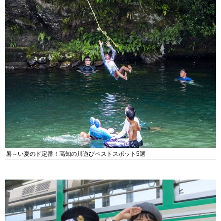
暑～い夏のド定番！高知の川遊びベストスポット5選