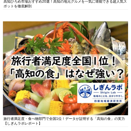
高知ひろめ市場おすすめ20選！高知の地元グルメを一気に堪能できる超人気ス
ポットを徹底解剖
旅行者満足度・食べ物部門で全国1位！データが証明する「高知の食」の実力
【しぎんラボレポート】