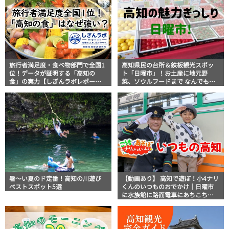
旅行者満足度・食べ物部門で全国1
高知県民の台所＆鉄板観光スポッ
位！データが証明する「高知の
ト「日曜市」！お土産に地元野
食」の実力【しぎんラボレポー
菜、ソウルフードまで なんでもそ
ト】
ろう高知の巨大街路市を徹底解
説！
暑～い夏のド定番！高知の川遊び
【動画あり】 高知で遊ぼ！小4ナリ
ベストスポット5選
くんのいつものおでかけ｜日曜市
に水族館に路面電車にあちこち巡
り