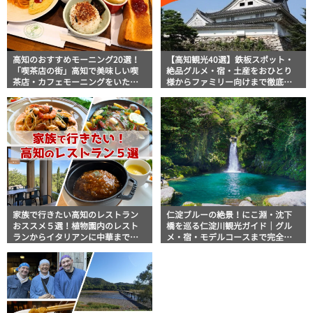
高知のおすすめモーニング20選！
【高知観光40選】鉄板スポット・
「喫茶店の街」高知で美味しい喫
絶品グルメ・宿・土産をおひとり
茶店・カフェモーニングをいただ
様からファミリー向けまで徹底解
きます！
説！
家族で行きたい高知のレストラン
仁淀ブルーの絶景！にこ淵・沈下
おススメ５選！植物園内のレスト
橋を巡る仁淀川観光ガイド｜グル
ランからイタリアンに中華まで楽
メ・宿・モデルコースまで完全網
しめる
羅！