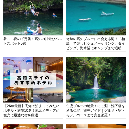
暑～い夏のド定番！高知の川遊びベス
奇跡の高知ブルーに出会える海！「柏
トスポット5選
島」で楽しむシュノーケリング、ダイ
ビング、海水浴にキャンプまで透明度
抜群の海の楽園を徹底紹介
【26年最新】高知で泊まってみたい
仁淀ブルーの絶景！にこ淵・沈下橋を
ホテル・旅館10選！地元メディアが
巡る仁淀川観光ガイド｜グルメ・宿・
観光に最適な宿を厳選
モデルコースまで完全網羅！