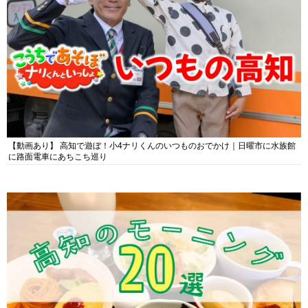
【動画あり】 高知で遊ぼ！小4ナリくんのいつものおでかけ｜日曜市に水族館
に路面電車にあちこち巡り