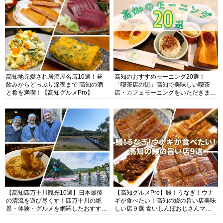
高知地元愛され居酒屋名店10選！昼
高知のおすすめモーニング20選！
飲みからどっぷり深夜まで 高知の酒
「喫茶店の街」高知で美味しい喫茶
と肴を満喫！【高知グルメPro】
店・カフェモーニングをいただきま
す！
【高知四万十川観光10選】日本最後
【高知グルメPro】鰻！うなぎ！ウナ
の清流を遊び尽くす！四万十川の絶
ギが食べたい！高知の鰻の旨い店美味
景・体験・グルメを網羅したおすすめ
しい店９選 食いしんぼおじさんマッ
ガイド
キー牧元の高知満腹日記セレクション