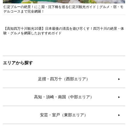
仁淀ブルーの絶景！にこ淵・沈下橋を巡る仁淀川観光ガイド｜グルメ・宿・モ
デルコースまで完全網羅！
【高知四万十川観光10選】日本最後の清流を遊び尽くす！四万十川の絶景・体
験・グルメを網羅したおすすめガイド
エリアから探す
足摺・四万十（西部エリア）
▶︎
高知・須崎・南国（中部エリア）
▶︎
安芸・室戸（東部エリア）
▶︎