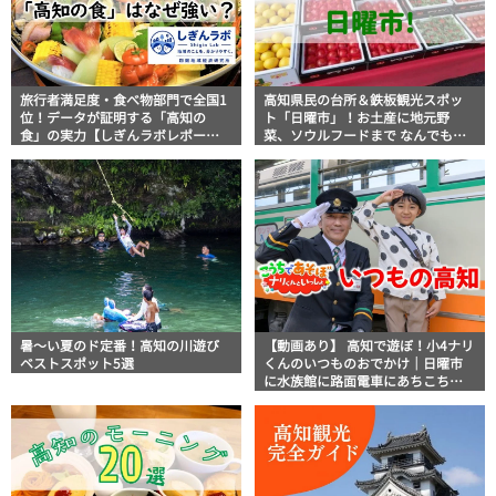
旅行者満足度・食べ物部門で全国1
高知県民の台所＆鉄板観光スポッ
位！データが証明する「高知の
ト「日曜市」！お土産に地元野
食」の実力【しぎんラボレポー
菜、ソウルフードまで なんでもそ
ト】
ろう高知の巨大街路市を徹底解
説！
暑～い夏のド定番！高知の川遊び
【動画あり】 高知で遊ぼ！小4ナリ
ベストスポット5選
くんのいつものおでかけ｜日曜市
に水族館に路面電車にあちこち巡
り