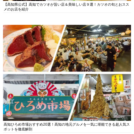
【高知県公式】高知でカツオが旨い店＆美味しい店９選！カツオの旬とおスス
メのお店を紹介
高知ひろめ市場おすすめ20選！高知の地元グルメを一気に堪能できる超人気ス
ポットを徹底解剖