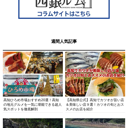
週間人気記事
高知ひろめ市場おすすめ20選！高知
【高知県公式】高知でカツオが旨い店
の地元グルメを一気に堪能できる超人
＆美味しい店９選！カツオの旬とおス
気スポットを徹底解剖
スメのお店を紹介