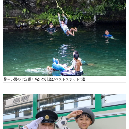
暑～い夏のド定番！高知の川遊びベストスポット5選