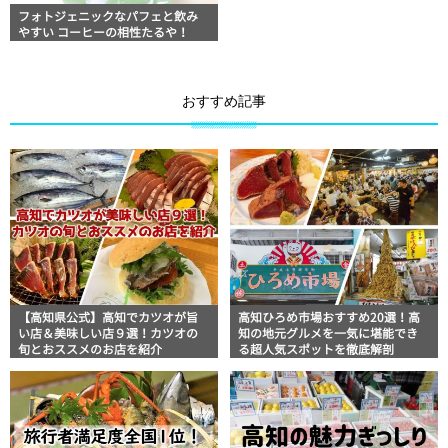
フォトジェニックなパフェと飲み
やすい コーヒーの相性たるや！
おすすめ記事
【高知県公式】高知でカツオが旨
高知ひろめ市場おすすめ20選！高
い店＆美味しい店９選！カツオの
知の地元グルメを一気に堪能でき
旬とおススメのお店を紹介
る超人気スポットを徹底解剖