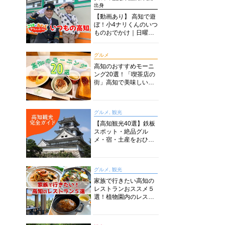
出身
【動画あり】 高知で遊
ぼ！小4ナリくんのいつ
ものおでかけ｜日曜市
に水族館に路面電車に
あちこち巡り
グルメ
高知のおすすめモーニ
ング20選！「喫茶店の
街」高知で美味しい喫
茶店・カフェモーニン
グをいただきます！
グルメ, 観光
【高知観光40選】鉄板
スポット・絶品グル
メ・宿・土産をおひと
り様からファミリー向
けまで徹底解説！
グルメ, 観光
家族で行きたい高知の
レストランおススメ５
選！植物園内のレスト
ランからイタリアンに
中華まで楽しめる