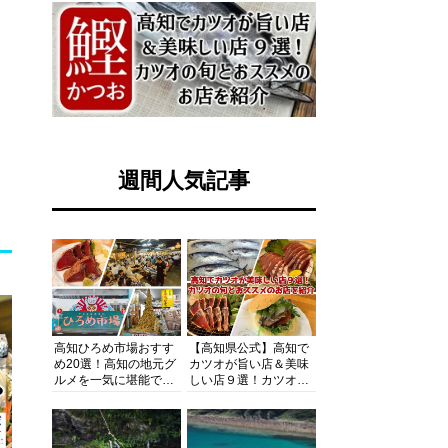
週間人気記事
高知ひろめ市場おすす
【高知県公式】高知で
め20選！高知の地元グ
カツオが旨い店＆美味
ルメを一気に堪能でき
しい店９選！カツオの
る超人気スポットを徹
旬とおススメのお店を
底解剖
紹介