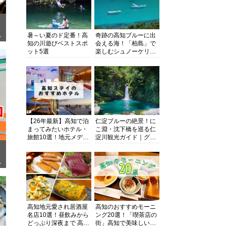
暑～い夏のド定番！高
奇跡の高知ブルーに出
ぎ
知の川遊びベストスポ
会える海！「柏島」で
ット5選
楽しむシュノーケリン
グ、ダイビング、海水
浴にキャンプまで透明
度抜群の海の楽園を徹
底紹介
【26年最新】高知で泊
仁淀ブルーの絶景！に
まってみたいホテル・
こ淵・沈下橋を巡る仁
旅館10選！地元メディ
淀川観光ガイド｜グル
アが観光に最適な宿を
メ・宿・モデルコース
厳選
まで完全網羅！
面
高知地元愛され居酒屋
高知のおすすめモーニ
名店10選！昼飲みから
ング20選！「喫茶店の
どっぷり深夜まで 高知
街」高知で美味しい喫