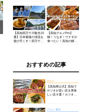
の酒と肴を満喫！【高
茶店・カフェモーニン
知グルメPro】
グをいただきます！
メ
ア
【高知四万十川観光10
【高知グルメPro】
選】日本最後の清流を
鰻！うなぎ！ウナギが
遊び尽くす！四万十川
食べたい！高知の鰻の
の絶景・体験・グルメ
旨い店美味しい店９選
を網羅したおすすめガ
食いしんぼおじさんマ
イド
ッキー牧元の高知満腹
日記セレクション
おすすめの記事
グルメ
【高知県公式】高知で
カツオが旨い店＆美味
しい店９選！カツオの
旬とおススメのお店を
紹介
グルメ, 観光