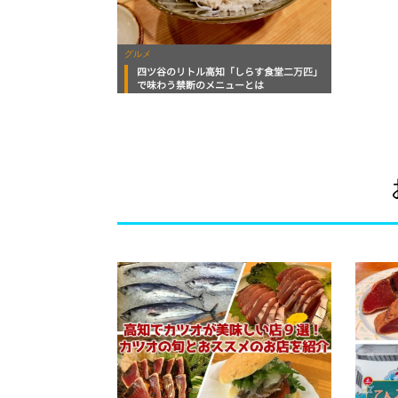
グルメ
四ツ谷のリトル高知「しらす食堂二万匹」
で味わう禁断のメニューとは