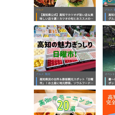
グルメ
グルメ, 
【高知県公式】高知でカツオが旨い店＆美
高知
味しい店９選！カツオの旬とおススメのお
グル
店を紹介
を徹
グルメ, 観光
イベント
高知県民の台所＆鉄板観光スポット「日曜
暑～
市」！お土産に地元野菜、ソウルフードま
ポッ
で なんでもそろう高知の巨大街路市を徹
底解説！