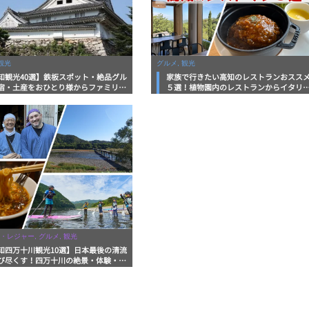
観光
グルメ, 観光
知観光40選】鉄板スポット・絶品グル
家族で行きたい高知のレストランおスス
宿・土産をおひとり様からファミリー
５選！植物園内のレストランからイタリ
まで徹底解説！
ンに中華まで楽しめる
・レジャー, グルメ, 観光
知四万十川観光10選】日本最後の清流
び尽くす！四万十川の絶景・体験・グ
を網羅したおすすめガイド