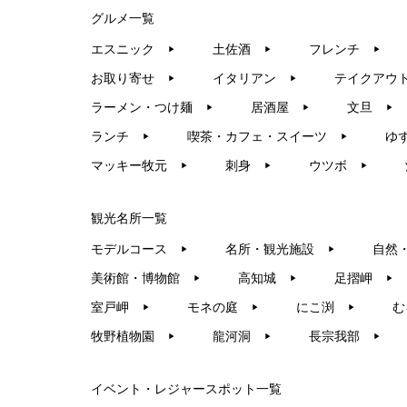
グルメ一覧
エスニック
土佐酒
フレンチ
▶︎
▶︎
▶︎
お取り寄せ
イタリアン
テイクアウ
▶︎
▶︎
ラーメン・つけ麺
居酒屋
文旦
▶︎
▶︎
▶︎
ランチ
喫茶・カフェ・スイーツ
ゆ
▶︎
▶︎
マッキー牧元
刺身
ウツボ
▶︎
▶︎
▶︎
観光名所一覧
モデルコース
名所・観光施設
自然
▶︎
▶︎
美術館・博物館
高知城
足摺岬
▶︎
▶︎
▶︎
室戸岬
モネの庭
にこ渕
む
▶︎
▶︎
▶︎
牧野植物園
龍河洞
長宗我部
▶︎
▶︎
▶︎
イベント・レジャースポット一覧