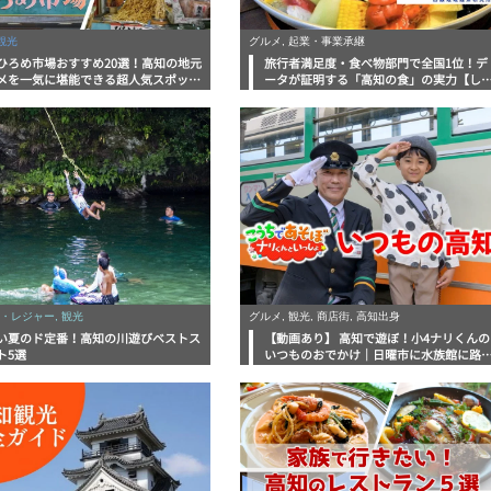
観光
グルメ, 起業・事業承継
ひろめ市場おすすめ20選！高知の地元
旅行者満足度・食べ物部門で全国1位！デ
メを一気に堪能できる超人気スポット
ータが証明する「高知の食」の実力【し
底解剖
んラボレポート】
・レジャー, 観光
グルメ, 観光, 商店街, 高知出身
い夏のド定番！高知の川遊びベストス
【動画あり】 高知で遊ぼ！小4ナリくんの
ト5選
いつものおでかけ｜日曜市に水族館に路
電車にあちこち巡り