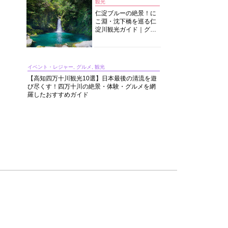
観光
仁淀ブルーの絶景！に
こ淵・沈下橋を巡る仁
淀川観光ガイド｜グル
メ・宿・モデルコース
まで完全網羅！
イベント・レジャー, グルメ, 観光
【高知四万十川観光10選】日本最後の清流を遊
び尽くす！四万十川の絶景・体験・グルメを網
羅したおすすめガイド