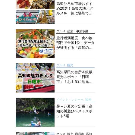
高知ひろめ市場おすす
め20選！高知の地元グ
ルメを一気に堪能でき
る超人気スポットを徹
底解剖
グルメ, 起業・事業承継
旅行者満足度・食べ物
部門で全国1位！データ
が証明する「高知の
食」の実力【しぎんラ
ボレポート】
グルメ, 観光
高知県民の台所＆鉄板
観光スポット「日曜
市」！お土産に地元野
菜、ソウルフードまで
なんでもそろう高知の
巨大街路市を徹底解
イベント・レジャー, 観光
説！
暑～い夏のド定番！高
知の川遊びベストスポ
ット5選
グルメ, 観光, 商店街, 高知