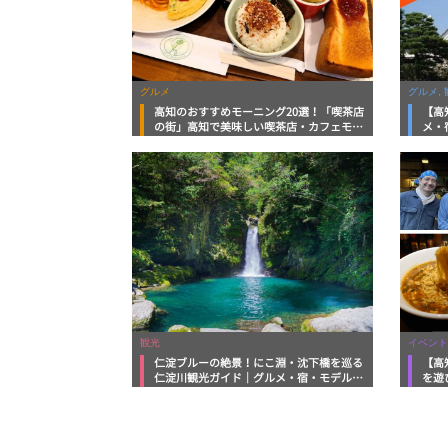
グルメ
グルメ, 
高知のおすすめモーニング20選！「喫茶店
【高
の街」高知で美味しい喫茶店・カフェモー
メ・
ニングをいただきます！
向け
観光
イベント
仁淀ブルーの絶景！にこ淵・沈下橋を巡る
【高
仁淀川観光ガイド｜グルメ・宿・モデルコ
を遊
ースまで完全網羅！
ルメ