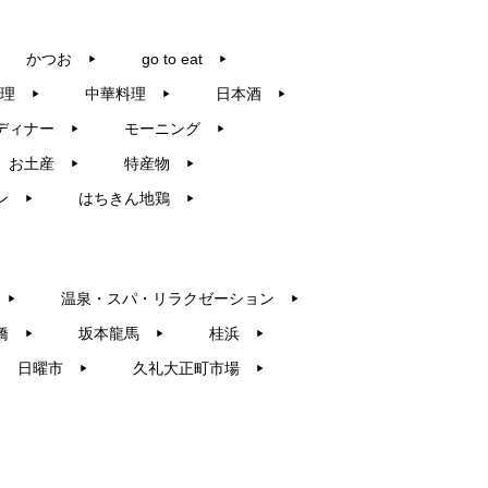
かつお
go to eat
▶︎
▶︎
理
中華料理
日本酒
▶︎
▶︎
▶︎
ディナー
モーニング
▶︎
▶︎
お土産
特産物
▶︎
▶︎
ン
はちきん地鶏
▶︎
▶︎
温泉・スパ・リラクゼーション
▶︎
▶︎
橋
坂本龍馬
桂浜
▶︎
▶︎
▶︎
日曜市
久礼大正町市場
▶︎
▶︎