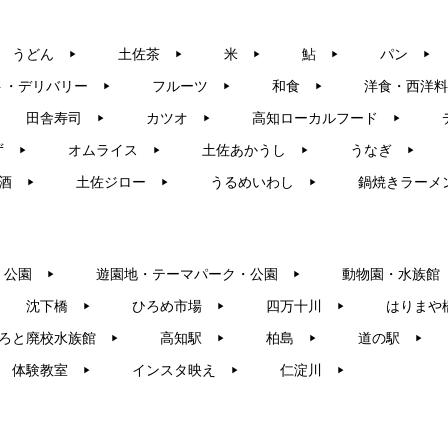
うどん
土佐茶
米
鮎
パン
▶︎
▶︎
▶︎
▶︎
▶︎
ト・デリバリー
フルーツ
和食
洋食・西洋料
▶︎
▶︎
▶︎
田舎寿司
カツオ
高知ローカルフード
▶︎
▶︎
▶︎
ず
オムライス
土佐あかうし
うなぎ
▶︎
▶︎
▶︎
▶︎
酒
土佐ジロー
うるめいわし
鍋焼きラーメ
▶︎
▶︎
▶︎
・公園
遊園地・テーマパーク・公園
動物園・水族館
▶︎
▶︎
沈下橋
ひろめ市場
四万十川
はりまや
▶︎
▶︎
▶︎
ろと廃校水族館
高知駅
柏島
道の駅
▶︎
▶︎
▶︎
▶︎
体験教室
インスタ映え
仁淀川
▶︎
▶︎
▶︎