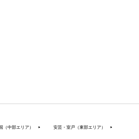
国（中部エリア）
安芸・室戸（東部エリア）
▶︎
▶︎