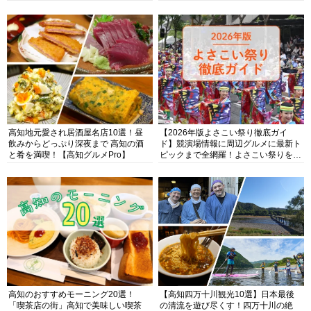
高知地元愛され居酒屋名店10選！昼
【2026年版よさこい祭り徹底ガイ
飲みからどっぷり深夜まで 高知の酒
ド】競演場情報に周辺グルメに最新ト
と肴を満喫！【高知グルメPro】
ピックまで全網羅！よさこい祭りを満
喫できるよさこい情報完全版
高知のおすすめモーニング20選！
【高知四万十川観光10選】日本最後
「喫茶店の街」高知で美味しい喫茶
の清流を遊び尽くす！四万十川の絶