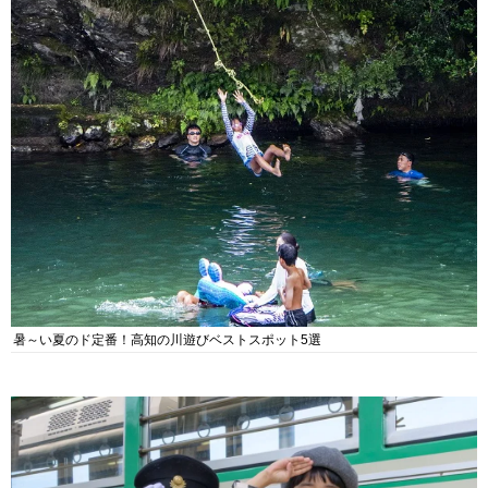
暑～い夏のド定番！高知の川遊びベストスポット5選