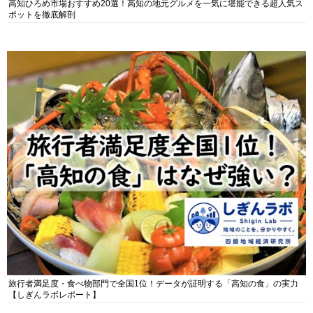
高知ひろめ市場おすすめ20選！高知の地元グルメを一気に堪能できる超人気ス
ポットを徹底解剖
旅行者満足度・食べ物部門で全国1位！データが証明する「高知の食」の実力
【しぎんラボレポート】