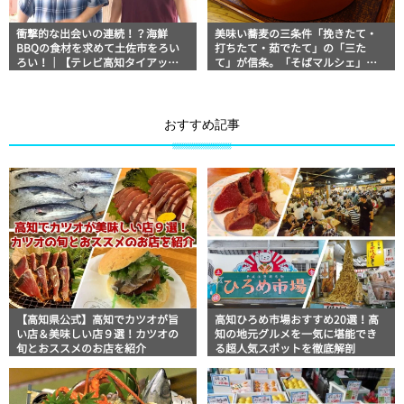
衝撃的な出会いの連続！？海鮮
美味い蕎麦の三条件「挽きたて・
BBQの食材を求めて土佐市をろい
打ちたて・茹でたて」の「三た
ろい！｜【テレビ高知タイアップ
て」が信条。「そばマルシェ」ほ
企画】FUJIWARAのキテレツが咲
っとこうちオススメ高知ランチ情
く！
報
おすすめ記事
【高知県公式】高知でカツオが旨
高知ひろめ市場おすすめ20選！高
い店＆美味しい店９選！カツオの
知の地元グルメを一気に堪能でき
旬とおススメのお店を紹介
る超人気スポットを徹底解剖