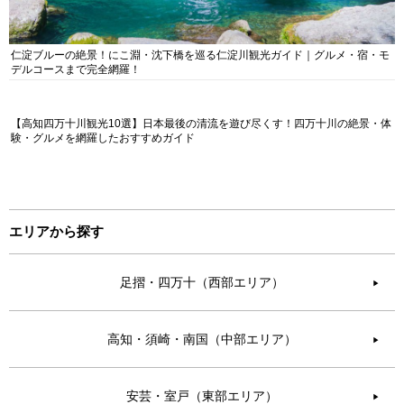
仁淀ブルーの絶景！にこ淵・沈下橋を巡る仁淀川観光ガイド｜グルメ・宿・モ
デルコースまで完全網羅！
【高知四万十川観光10選】日本最後の清流を遊び尽くす！四万十川の絶景・体
験・グルメを網羅したおすすめガイド
エリアから探す
足摺・四万十（西部エリア）
▶︎
高知・須崎・南国（中部エリア）
▶︎
安芸・室戸（東部エリア）
▶︎