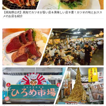
【高知県公式】高知でカツオが旨い店＆美味しい店９選！カツオの旬とおスス
メのお店を紹介