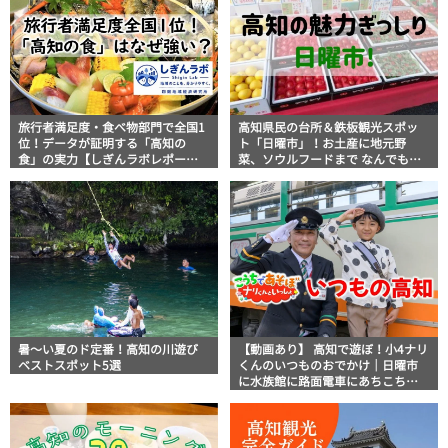
旅行者満足度・食べ物部門で全国1
高知県民の台所＆鉄板観光スポッ
位！データが証明する「高知の
ト「日曜市」！お土産に地元野
食」の実力【しぎんラボレポー
菜、ソウルフードまで なんでもそ
ト】
ろう高知の巨大街路市を徹底解
説！
暑～い夏のド定番！高知の川遊び
【動画あり】 高知で遊ぼ！小4ナリ
ベストスポット5選
くんのいつものおでかけ｜日曜市
に水族館に路面電車にあちこち巡
り