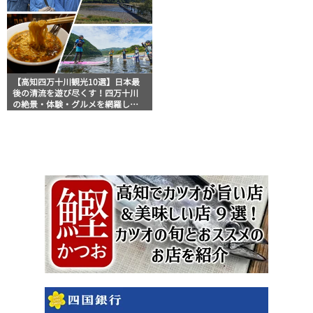
【高知四万十川観光10選】日本最
後の清流を遊び尽くす！四万十川
の絶景・体験・グルメを網羅した
おすすめガイド