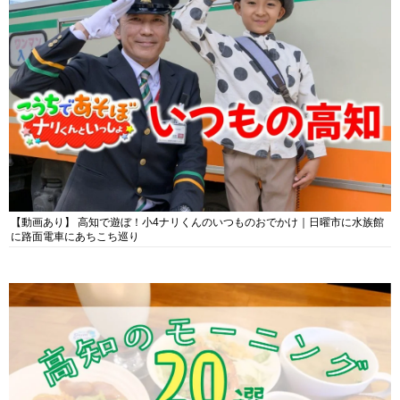
【動画あり】 高知で遊ぼ！小4ナリくんのいつものおでかけ｜日曜市に水族館
に路面電車にあちこち巡り