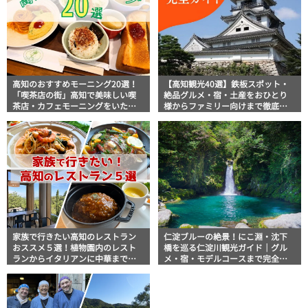
高知のおすすめモーニング20選！
【高知観光40選】鉄板スポット・
「喫茶店の街」高知で美味しい喫
絶品グルメ・宿・土産をおひとり
茶店・カフェモーニングをいただ
様からファミリー向けまで徹底解
きます！
説！
家族で行きたい高知のレストラン
仁淀ブルーの絶景！にこ淵・沈下
おススメ５選！植物園内のレスト
橋を巡る仁淀川観光ガイド｜グル
ランからイタリアンに中華まで楽
メ・宿・モデルコースまで完全網
しめる
羅！