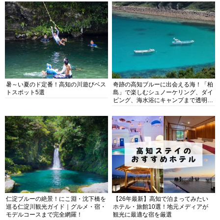
暑～い夏のド定番！高知の川遊びベス
奇跡の高知ブルーに出会える海！「柏
トスポット5選
島」で楽しむシュノーケリング、ダイ
ビング、海水浴にキャンプまで透明度
抜群の海の楽園を徹底紹介
仁淀ブルーの絶景！にこ淵・沈下橋を
【26年最新】高知で泊まってみたい
巡る仁淀川観光ガイド｜グルメ・宿・
ホテル・旅館10選！地元メディアが
モデルコースまで完全網羅！
観光に最適な宿を厳選