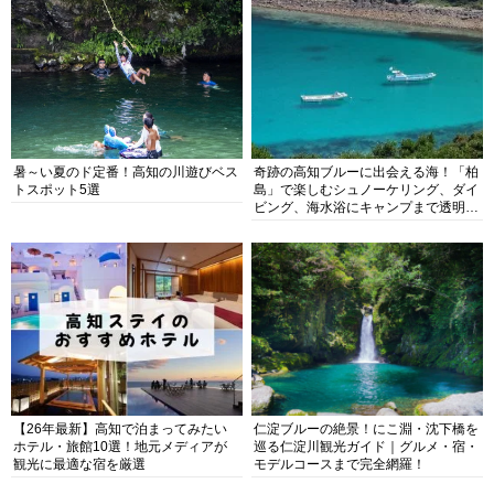
暑～い夏のド定番！高知の川遊びベス
奇跡の高知ブルーに出会える海！「柏
トスポット5選
島」で楽しむシュノーケリング、ダイ
ビング、海水浴にキャンプまで透明度
抜群の海の楽園を徹底紹介
【26年最新】高知で泊まってみたい
仁淀ブルーの絶景！にこ淵・沈下橋を
ホテル・旅館10選！地元メディアが
巡る仁淀川観光ガイド｜グルメ・宿・
観光に最適な宿を厳選
モデルコースまで完全網羅！