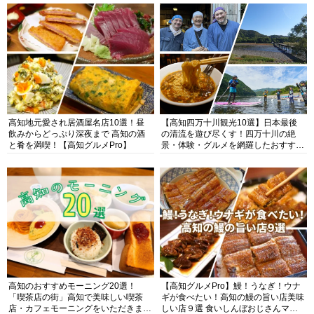
高知地元愛され居酒屋名店10選！昼
【高知四万十川観光10選】日本最後
飲みからどっぷり深夜まで 高知の酒
の清流を遊び尽くす！四万十川の絶
と肴を満喫！【高知グルメPro】
景・体験・グルメを網羅したおすすめ
ガイド
高知のおすすめモーニング20選！
【高知グルメPro】鰻！うなぎ！ウナ
「喫茶店の街」高知で美味しい喫茶
ギが食べたい！高知の鰻の旨い店美味
店・カフェモーニングをいただきま
しい店９選 食いしんぼおじさんマッ