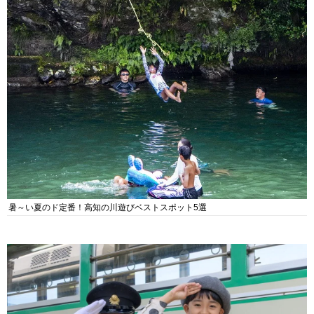
暑～い夏のド定番！高知の川遊びベストスポット5選