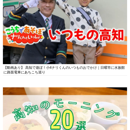
【動画あり】 高知で遊ぼ！小4ナリくんのいつものおでかけ｜日曜市に水族館
に路面電車にあちこち巡り