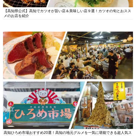
【高知県公式】高知でカツオが旨い店＆美味しい店９選！カツオの旬とおスス
メのお店を紹介
高知ひろめ市場おすすめ20選！高知の地元グルメを一気に堪能できる超人気ス