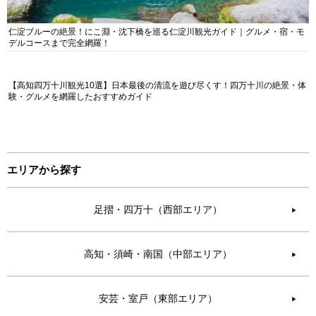
仁淀ブルーの絶景！にこ淵・沈下橋を巡る仁淀川観光ガイド｜グルメ・宿・モ
デルコースまで完全網羅！
【高知四万十川観光10選】日本最後の清流を遊び尽くす！四万十川の絶景・体
験・グルメを網羅したおすすめガイド
エリアから探す
足摺・四万十（西部エリア）
▶︎
高知・須崎・南国（中部エリア）
▶︎
安芸・室戸（東部エリア）
▶︎