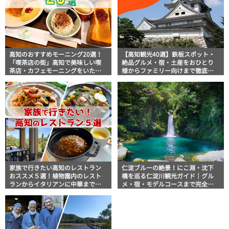
高知のおすすめモーニング20選！
【高知観光40選】鉄板スポット・
「喫茶店の街」高知で美味しい喫
絶品グルメ・宿・土産をおひとり
茶店・カフェモーニングをいただ
様からファミリー向けまで徹底解
きます！
説！
家族で行きたい高知のレストラン
仁淀ブルーの絶景！にこ淵・沈下
おススメ５選！植物園内のレスト
橋を巡る仁淀川観光ガイド｜グル
ランからイタリアンに中華まで楽
メ・宿・モデルコースまで完全網
しめる
羅！