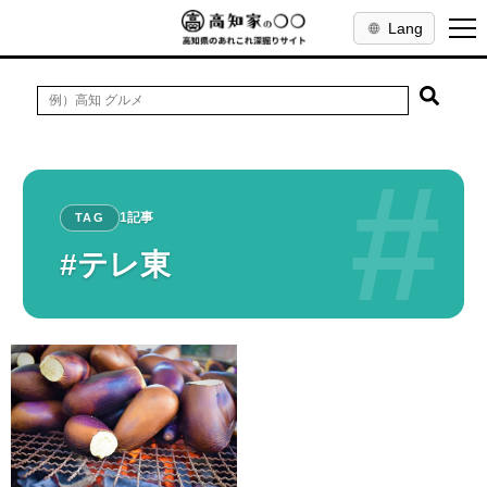
Lang
#
1記事
TAG
#テレ東