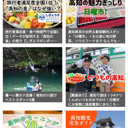
旅行者満足度・食べ物部門で全国1
高知県民の台所＆鉄板観光スポッ
位！データが証明する「高知の
ト「日曜市」！お土産に地元野
食」の実力【しぎんラボレポー
菜、ソウルフードまで なんでもそ
ト】
ろう高知の巨大街路市を徹底解
説！
暑～い夏のド定番！高知の川遊び
【動画あり】 高知で遊ぼ！小4ナリ
ベストスポット5選
くんのいつものおでかけ｜日曜市
に水族館に路面電車にあちこち巡
り