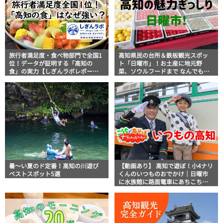
旅行者満足度・食べ物部門で全国1
高知県民の台所＆鉄板観光スポッ
位！データが証明する「高知の
ト「日曜市」！お土産に地元野
食」の実力【しぎんラボレポー
菜、ソウルフードまで なんでもそ
ト】
ろう高知の巨大街路市を徹底解
説！
暑～い夏のド定番！高知の川遊び
【動画あり】 高知で遊ぼ！小4ナリ
ベストスポット5選
くんのいつものおでかけ｜日曜市
に水族館に路面電車にあちこち巡
り