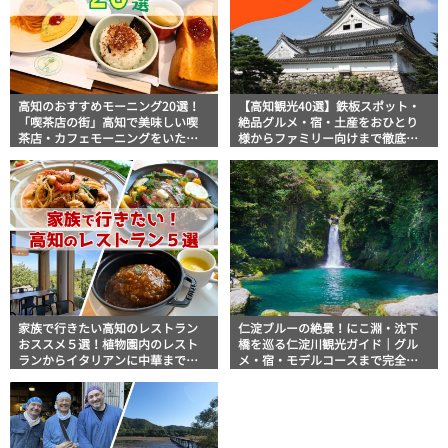
高知のおすすめモーニング20選！
【高知観光40選】鉄板スポット・
「喫茶店の街」高知で美味しい喫
絶品グルメ・宿・土産をおひとり
茶店・カフェモーニングをいただ
様からファミリー向けまで徹底解
きます！
説！
家族で行きたい高知のレストラン
仁淀ブルーの絶景！にこ淵・沈下
おススメ５選！植物園内のレスト
橋を巡る仁淀川観光ガイド｜グル
ランからイタリアンに中華まで楽
メ・宿・モデルコースまで完全網
しめる
羅！