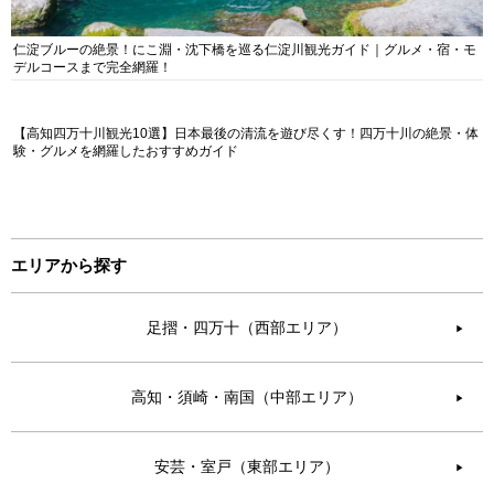
仁淀ブルーの絶景！にこ淵・沈下橋を巡る仁淀川観光ガイド｜グルメ・宿・モ
デルコースまで完全網羅！
【高知四万十川観光10選】日本最後の清流を遊び尽くす！四万十川の絶景・体
験・グルメを網羅したおすすめガイド
エリアから探す
足摺・四万十（西部エリア）
▶︎
高知・須崎・南国（中部エリア）
▶︎
安芸・室戸（東部エリア）
▶︎