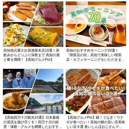
高知地元愛され居酒屋名店10選！昼
高知のおすすめモーニング20選！
飲みからどっぷり深夜まで 高知の酒
「喫茶店の街」高知で美味しい喫茶
と肴を満喫！【高知グルメPro】
店・カフェモーニングをいただきま
す！
【高知四万十川観光10選】日本最後
【高知グルメPro】鰻！うなぎ！ウナ
の清流を遊び尽くす！四万十川の絶
ギが食べたい！高知の鰻の旨い店美味
景・体験・グルメを網羅したおすすめ
しい店９選 食いしんぼおじさんマッ