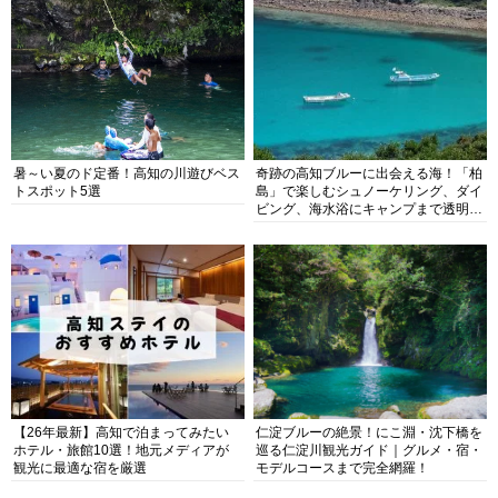
暑～い夏のド定番！高知の川遊びベス
奇跡の高知ブルーに出会える海！「柏
トスポット5選
島」で楽しむシュノーケリング、ダイ
ビング、海水浴にキャンプまで透明度
抜群の海の楽園を徹底紹介
【26年最新】高知で泊まってみたい
仁淀ブルーの絶景！にこ淵・沈下橋を
ホテル・旅館10選！地元メディアが
巡る仁淀川観光ガイド｜グルメ・宿・
観光に最適な宿を厳選
モデルコースまで完全網羅！