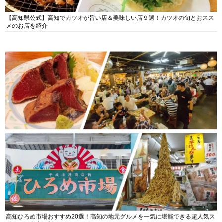
【高知県公式】高知でカツオが旨い店＆美味しい店９選！カツオの旬とおスス
メのお店を紹介
高知ひろめ市場おすすめ20選！高知の地元グルメを一気に堪能できる超人気ス