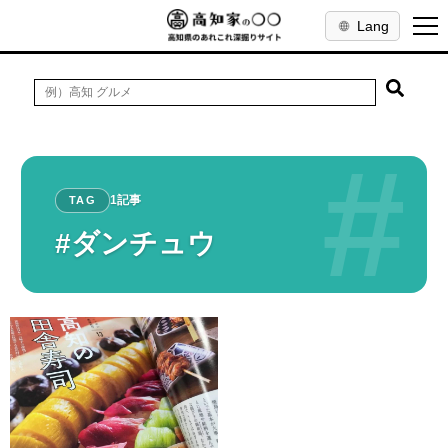
Lang
#
1記事
TAG
#ダンチュウ