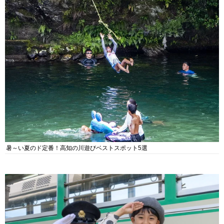
暑～い夏のド定番！高知の川遊びベストスポット5選