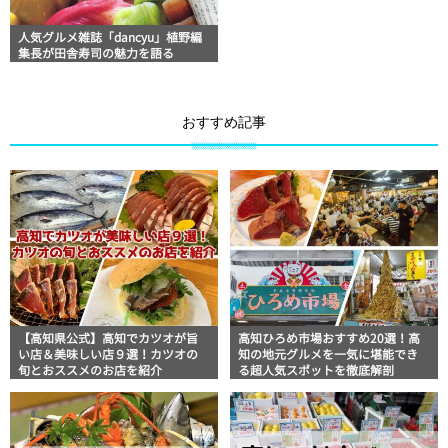
人気グルメ雑誌「dancyu」植野編
集長が田舎寿司の魅力を語る
おすすめ記事
【高知県公式】高知でカツオが旨
高知ひろめ市場おすすめ20選！高
い店＆美味しい店９選！カツオの
知の地元グルメを一気に堪能でき
旬とおススメのお店を紹介
る超人気スポットを徹底解剖