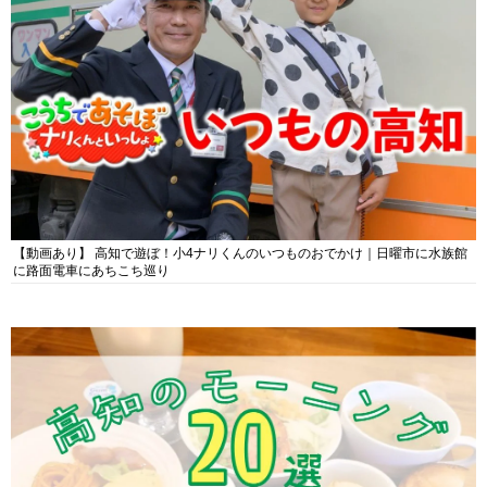
【動画あり】 高知で遊ぼ！小4ナリくんのいつものおでかけ｜日曜市に水族館
に路面電車にあちこち巡り