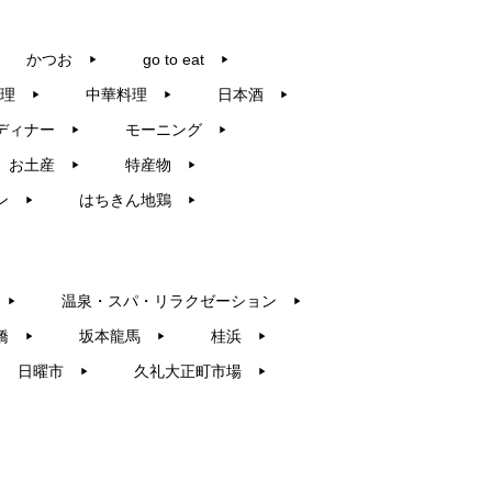
かつお
go to eat
▶︎
▶︎
理
中華料理
日本酒
▶︎
▶︎
▶︎
ディナー
モーニング
▶︎
▶︎
お土産
特産物
▶︎
▶︎
ン
はちきん地鶏
▶︎
▶︎
温泉・スパ・リラクゼーション
▶︎
▶︎
橋
坂本龍馬
桂浜
▶︎
▶︎
▶︎
日曜市
久礼大正町市場
▶︎
▶︎