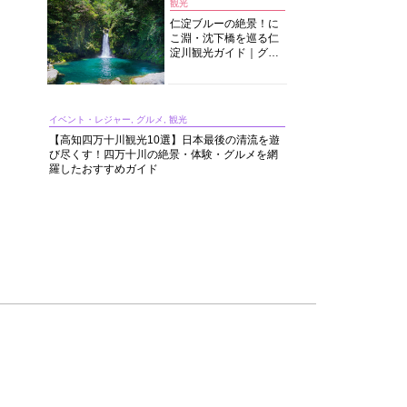
観光
仁淀ブルーの絶景！に
こ淵・沈下橋を巡る仁
淀川観光ガイド｜グル
メ・宿・モデルコース
まで完全網羅！
イベント・レジャー, グルメ, 観光
【高知四万十川観光10選】日本最後の清流を遊
び尽くす！四万十川の絶景・体験・グルメを網
羅したおすすめガイド