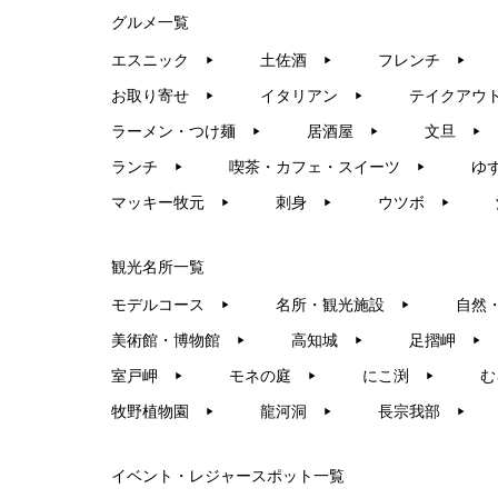
グルメ一覧
エスニック
土佐酒
フレンチ
▶︎
▶︎
▶︎
お取り寄せ
イタリアン
テイクアウ
▶︎
▶︎
ラーメン・つけ麺
居酒屋
文旦
▶︎
▶︎
▶︎
ランチ
喫茶・カフェ・スイーツ
ゆ
▶︎
▶︎
マッキー牧元
刺身
ウツボ
▶︎
▶︎
▶︎
観光名所一覧
モデルコース
名所・観光施設
自然
▶︎
▶︎
美術館・博物館
高知城
足摺岬
▶︎
▶︎
▶︎
室戸岬
モネの庭
にこ渕
む
▶︎
▶︎
▶︎
牧野植物園
龍河洞
長宗我部
▶︎
▶︎
▶︎
イベント・レジャースポット一覧