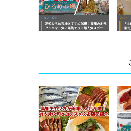
グルメ, 観光
グルメ
高知ひろめ市場おすすめ20選！高知の地元
「土
グルメを一気に堪能できる超人気スポット
理 
を徹底解剖
の巻
満腹