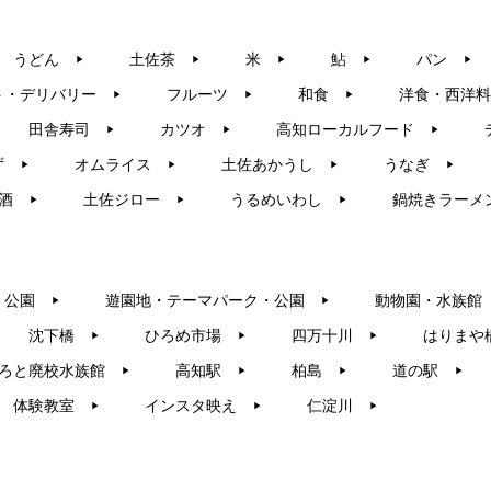
うどん
土佐茶
米
鮎
パン
▶︎
▶︎
▶︎
▶︎
▶︎
ト・デリバリー
フルーツ
和食
洋食・西洋料
▶︎
▶︎
▶︎
田舎寿司
カツオ
高知ローカルフード
▶︎
▶︎
▶︎
ず
オムライス
土佐あかうし
うなぎ
▶︎
▶︎
▶︎
▶︎
酒
土佐ジロー
うるめいわし
鍋焼きラーメ
▶︎
▶︎
▶︎
・公園
遊園地・テーマパーク・公園
動物園・水族館
▶︎
▶︎
沈下橋
ひろめ市場
四万十川
はりまや
▶︎
▶︎
▶︎
ろと廃校水族館
高知駅
柏島
道の駅
▶︎
▶︎
▶︎
▶︎
体験教室
インスタ映え
仁淀川
▶︎
▶︎
▶︎