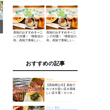
の酒と肴を満喫！【高
の絶景・体験・グルメ
知グルメPro】
を網羅したおすすめガ
イド
メ
ア
高知のおすすめモーニ
高知のおすすめモーニ
ング20選！「喫茶店の
ング20選！「喫茶店の
街」高知で美味しい喫
街」高知で美味しい喫
茶店・カフェモーニン
茶店・カフェモーニン
グをいただきます！
グをいただきます！
おすすめの記事
グルメ
【高知県公式】高知で
カツオが旨い店＆美味
しい店９選！カツオの
旬とおススメのお店を
紹介
グルメ, 観光