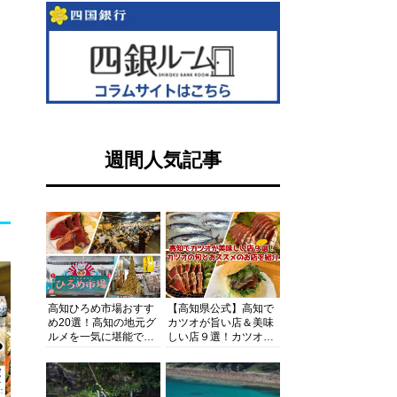
週間人気記事
高知ひろめ市場おすす
【高知県公式】高知で
め20選！高知の地元グ
カツオが旨い店＆美味
ルメを一気に堪能でき
しい店９選！カツオの
る超人気スポットを徹
旬とおススメのお店を
底解剖
紹介