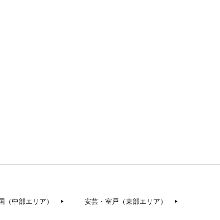
国（中部エリア）
安芸・室戸（東部エリア）
▶︎
▶︎