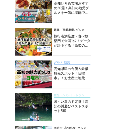
高知ひろめ市場おすす
め20選！高知の地元グ
ルメを一気に堪能でき
る超人気スポットを徹
底解剖
起業・事業承継, グルメ
旅行者満足度・食べ物
部門で全国1位！データ
が証明する「高知の
食」の実力【しぎんラ
ボレポート】
グルメ, 観光
高知県民の台所＆鉄板
観光スポット「日曜
市」！お土産に地元野
菜、ソウルフードまで
なんでもそろう高知の
巨大街路市を徹底解
観光, イベント・レジャー
説！
暑～い夏のド定番！高
知の川遊びベストスポ
ット5選
商店街, 高知出身, グルメ,