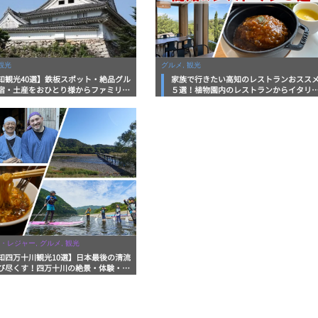
観光
グルメ, 観光
知観光40選】鉄板スポット・絶品グル
家族で行きたい高知のレストランおスス
宿・土産をおひとり様からファミリー
５選！植物園内のレストランからイタリ
まで徹底解説！
ンに中華まで楽しめる
・レジャー, グルメ, 観光
知四万十川観光10選】日本最後の清流
び尽くす！四万十川の絶景・体験・グ
を網羅したおすすめガイド