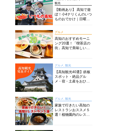
観光
【動画あり】 高知で遊
ぼ！小4ナリくんのいつ
ものおでかけ｜日曜市
に水族館に路面電車に
あちこち巡り
グルメ
高知のおすすめモーニ
ング20選！「喫茶店の
街」高知で美味しい喫
茶店・カフェモーニン
グをいただきます！
グルメ, 観光
【高知観光40選】鉄板
スポット・絶品グル
メ・宿・土産をおひと
り様からファミリー向
けまで徹底解説！
グルメ, 観光
家族で行きたい高知の
レストランおススメ５
選！植物園内のレスト
ランからイタリアンに
中華まで楽しめる