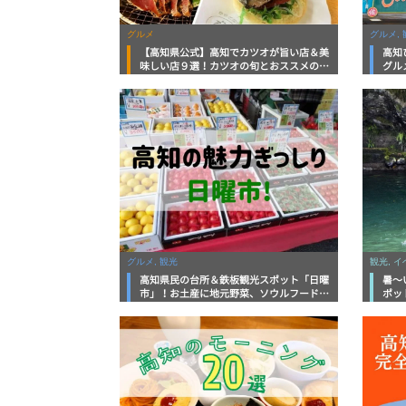
グルメ
グルメ, 
【高知県公式】高知でカツオが旨い店＆美
高知
味しい店９選！カツオの旬とおススメのお
グル
店を紹介
を徹
グルメ, 観光
観光, 
高知県民の台所＆鉄板観光スポット「日曜
暑～
市」！お土産に地元野菜、ソウルフードま
ポッ
で なんでもそろう高知の巨大街路市を徹
底解説！