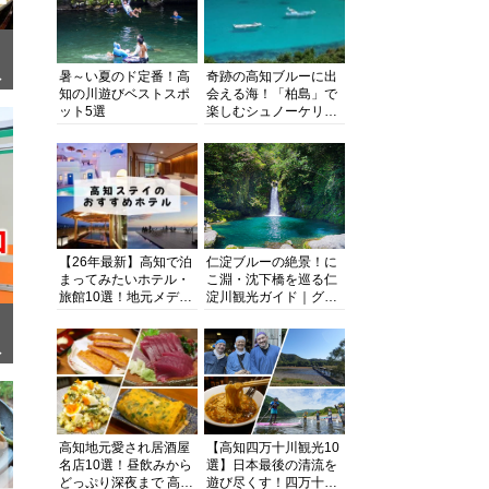
暑～い夏のド定番！高
奇跡の高知ブルーに出
ぎ
知の川遊びベストスポ
会える海！「柏島」で
ット5選
楽しむシュノーケリン
グ、ダイビング、海水
浴にキャンプまで透明
度抜群の海の楽園を徹
底紹介
【26年最新】高知で泊
仁淀ブルーの絶景！に
まってみたいホテル・
こ淵・沈下橋を巡る仁
旅館10選！地元メディ
淀川観光ガイド｜グル
アが観光に最適な宿を
メ・宿・モデルコース
厳選
まで完全網羅！
面
高知地元愛され居酒屋
【高知四万十川観光10
名店10選！昼飲みから
選】日本最後の清流を
どっぷり深夜まで 高知
遊び尽くす！四万十川