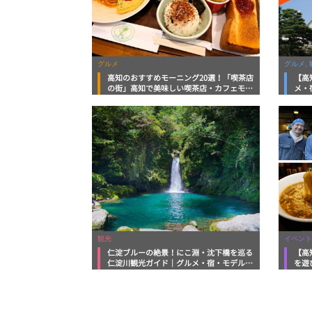
グルメ
グルメ, 
高知のおすすめモーニング20選！「喫茶店
【高
の街」高知で美味しい喫茶店・カフェモー
メ・
ニングをいただきます！
向け
観光
イベント
仁淀ブルーの絶景！にこ淵・沈下橋を巡る
【高
仁淀川観光ガイド｜グルメ・宿・モデルコ
を遊
ースまで完全網羅！
ルメ