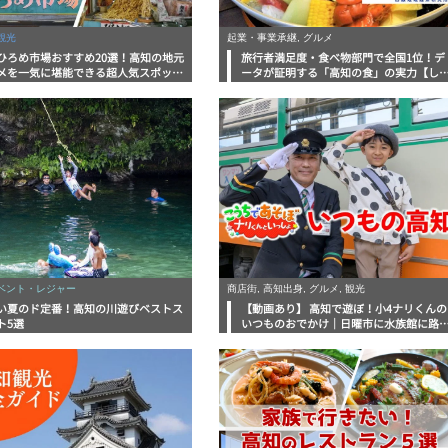
観光
起業・事業承継, グルメ
ひろめ市場おすすめ20選！高知の地元
旅行者満足度・食べ物部門で全国1位！デ
メを一気に堪能できる超人気スポット
ータが証明する「高知の食」の実力【し
底解剖
んラボレポート】
イベント・レジャー
商店街, 高知出身, グルメ, 観光
い夏のド定番！高知の川遊びベストス
【動画あり】 高知で遊ぼ！小4ナリくんの
ト5選
いつものおでかけ｜日曜市に水族館に路
電車にあちこち巡り