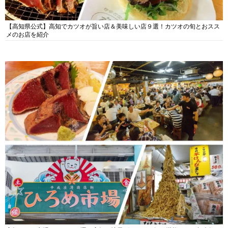
【高知県公式】高知でカツオが旨い店＆美味しい店９選！カツオの旬とおスス
メのお店を紹介