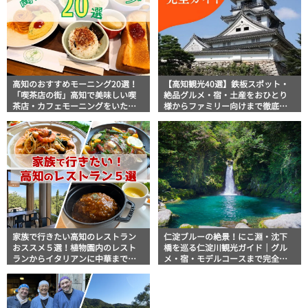
高知のおすすめモーニング20選！
【高知観光40選】鉄板スポット・
「喫茶店の街」高知で美味しい喫
絶品グルメ・宿・土産をおひとり
茶店・カフェモーニングをいただ
様からファミリー向けまで徹底解
きます！
説！
家族で行きたい高知のレストラン
仁淀ブルーの絶景！にこ淵・沈下
おススメ５選！植物園内のレスト
橋を巡る仁淀川観光ガイド｜グル
ランからイタリアンに中華まで楽
メ・宿・モデルコースまで完全網
しめる
羅！