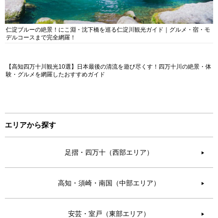
仁淀ブルーの絶景！にこ淵・沈下橋を巡る仁淀川観光ガイド｜グルメ・宿・モ
デルコースまで完全網羅！
【高知四万十川観光10選】日本最後の清流を遊び尽くす！四万十川の絶景・体
験・グルメを網羅したおすすめガイド
エリアから探す
足摺・四万十（西部エリア）
▶︎
高知・須崎・南国（中部エリア）
▶︎
安芸・室戸（東部エリア）
▶︎