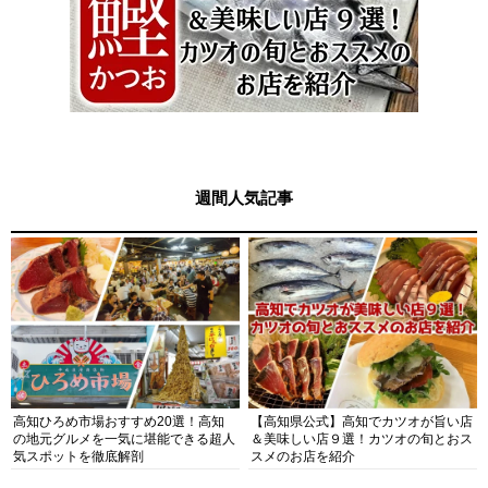
週間人気記事
高知ひろめ市場おすすめ20選！高知
【高知県公式】高知でカツオが旨い店
の地元グルメを一気に堪能できる超人
＆美味しい店９選！カツオの旬とおス
気スポットを徹底解剖
スメのお店を紹介