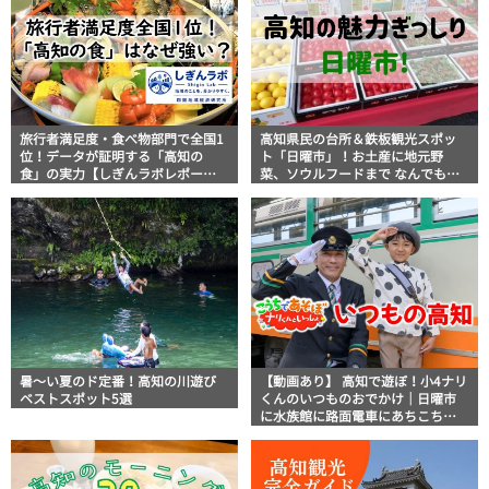
旅行者満足度・食べ物部門で全国1
高知県民の台所＆鉄板観光スポッ
位！データが証明する「高知の
ト「日曜市」！お土産に地元野
食」の実力【しぎんラボレポー
菜、ソウルフードまで なんでもそ
ト】
ろう高知の巨大街路市を徹底解
説！
暑～い夏のド定番！高知の川遊び
【動画あり】 高知で遊ぼ！小4ナリ
ベストスポット5選
くんのいつものおでかけ｜日曜市
に水族館に路面電車にあちこち巡
り