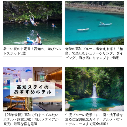
暑～い夏のド定番！高知の川遊びベス
奇跡の高知ブルーに出会える海！「柏
トスポット5選
島」で楽しむシュノーケリング、ダイ
ビング、海水浴にキャンプまで透明度
抜群の海の楽園を徹底紹介
【26年最新】高知で泊まってみたい
仁淀ブルーの絶景！にこ淵・沈下橋を
ホテル・旅館10選！地元メディアが
巡る仁淀川観光ガイド｜グルメ・宿・
観光に最適な宿を厳選
モデルコースまで完全網羅！