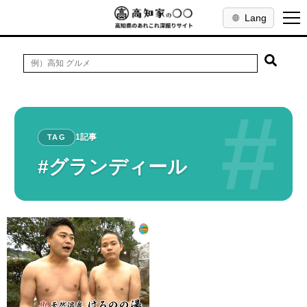
Lang
#
1記事
TAG
#グランディール