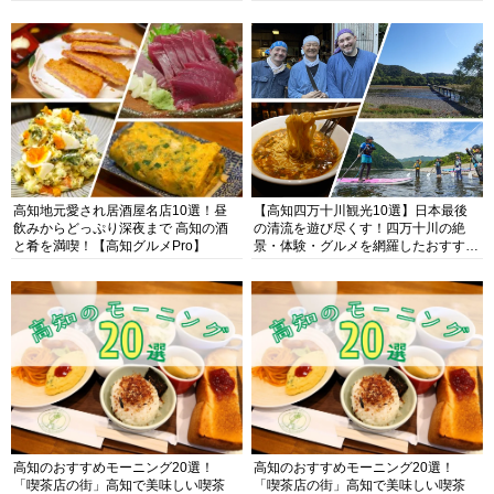
高知地元愛され居酒屋名店10選！昼
【高知四万十川観光10選】日本最後
飲みからどっぷり深夜まで 高知の酒
の清流を遊び尽くす！四万十川の絶
と肴を満喫！【高知グルメPro】
景・体験・グルメを網羅したおすすめ
ガイド
高知のおすすめモーニング20選！
高知のおすすめモーニング20選！
「喫茶店の街」高知で美味しい喫茶
「喫茶店の街」高知で美味しい喫茶