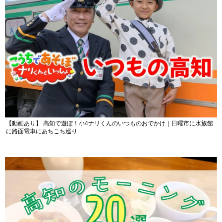
【動画あり】 高知で遊ぼ！小4ナリくんのいつものおでかけ｜日曜市に水族館
に路面電車にあちこち巡り