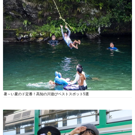
暑～い夏のド定番！高知の川遊びベストスポット5選