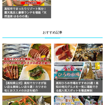
高知市でまったりリゾート気分！
露天風呂と豪華ランチを堪能「天
然温泉 はるのの湯」
おすすめ記事
【高知県公式】高知でカツオが旨
高知ひろめ市場おすすめ20選！高
い店＆美味しい店９選！カツオの
知の地元グルメを一気に堪能でき
旬とおススメのお店を紹介
る超人気スポットを徹底解剖