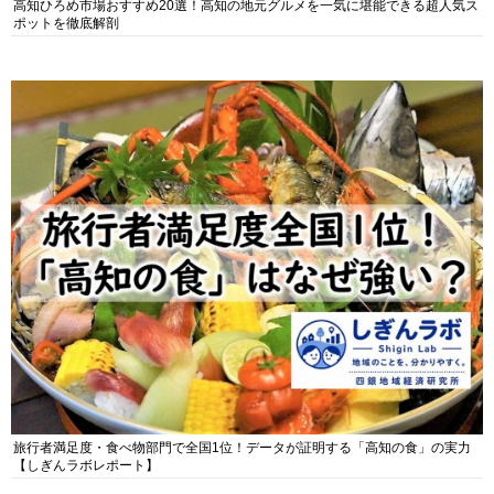
高知ひろめ市場おすすめ20選！高知の地元グルメを一気に堪能できる超人気ス
ポットを徹底解剖
旅行者満足度・食べ物部門で全国1位！データが証明する「高知の食」の実力
【しぎんラボレポート】