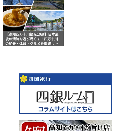
【高知四万十川観光10選】日本最
後の清流を遊び尽くす！四万十川
の絶景・体験・グルメを網羅した
おすすめガイド