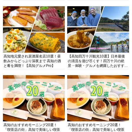
高知地元愛され居酒屋名店10選！昼
【高知四万十川観光10選】日本最後
飲みからどっぷり深夜まで 高知の酒
の清流を遊び尽くす！四万十川の絶
と肴を満喫！【高知グルメPro】
景・体験・グルメを網羅したおすすめ
ガイド
高知のおすすめモーニング20選！
高知のおすすめモーニング20選！
「喫茶店の街」高知で美味しい喫茶
「喫茶店の街」高知で美味しい喫茶