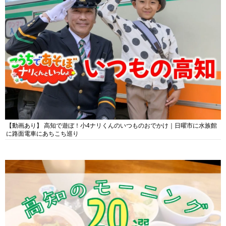
【動画あり】 高知で遊ぼ！小4ナリくんのいつものおでかけ｜日曜市に水族館
に路面電車にあちこち巡り