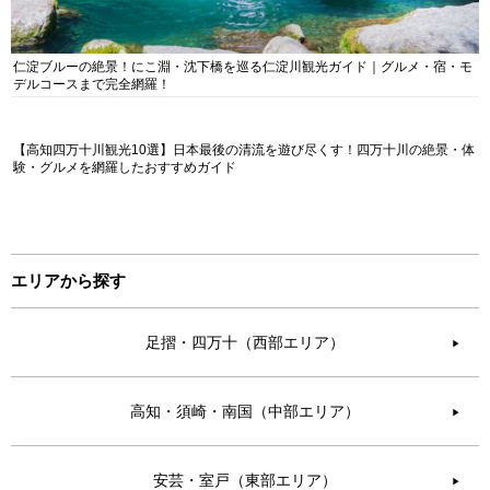
仁淀ブルーの絶景！にこ淵・沈下橋を巡る仁淀川観光ガイド｜グルメ・宿・モ
デルコースまで完全網羅！
【高知四万十川観光10選】日本最後の清流を遊び尽くす！四万十川の絶景・体
験・グルメを網羅したおすすめガイド
エリアから探す
足摺・四万十（西部エリア）
▶︎
高知・須崎・南国（中部エリア）
▶︎
安芸・室戸（東部エリア）
▶︎