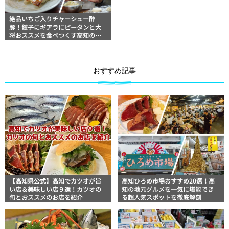
絶品いちご入りチャーシュー酢
豚！餃子にギアラにピータンと大
将おススメを食べつくす高知のキ
ングオブ町中華「宝永」 美食おじ
さんマッキー牧元の高知満腹日記
おすすめ記事
【高知県公式】高知でカツオが旨
高知ひろめ市場おすすめ20選！高
い店＆美味しい店９選！カツオの
知の地元グルメを一気に堪能でき
旬とおススメのお店を紹介
る超人気スポットを徹底解剖