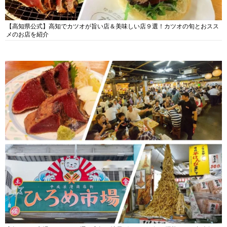
【高知県公式】高知でカツオが旨い店＆美味しい店９選！カツオの旬とおスス
メのお店を紹介