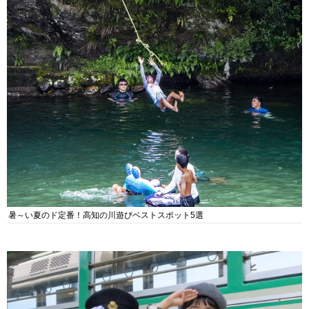
暑～い夏のド定番！高知の川遊びベストスポット5選