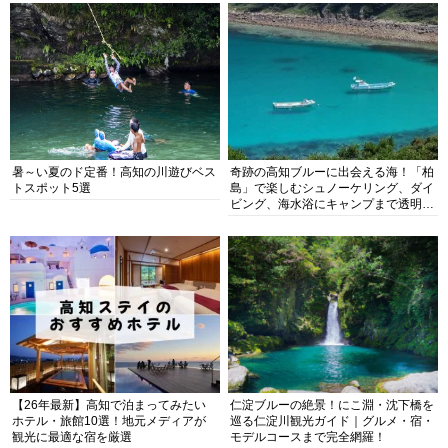
暑～い夏のド定番！高知の川遊びベス
奇跡の高知ブルーに出会える海！「柏
トスポット5選
島」で楽しむシュノーケリング、ダイ
ビング、海水浴にキャンプまで透明度
抜群の海の楽園を徹底紹介
【26年最新】高知で泊まってみたい
仁淀ブルーの絶景！にこ淵・沈下橋を
ホテル・旅館10選！地元メディアが
巡る仁淀川観光ガイド｜グルメ・宿・
観光に最適な宿を厳選
モデルコースまで完全網羅！