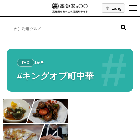
Lang
#
1記事
TAG
#キングオブ町中華