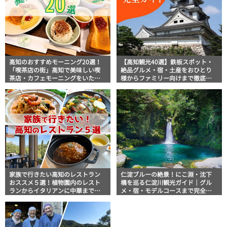
高知のおすすめモーニング20選！
【高知観光40選】鉄板スポット・
「喫茶店の街」高知で美味しい喫
絶品グルメ・宿・土産をおひとり
茶店・カフェモーニングをいただ
様からファミリー向けまで徹底解
きます！
説！
家族で行きたい高知のレストラン
仁淀ブルーの絶景！にこ淵・沈下
おススメ５選！植物園内のレスト
橋を巡る仁淀川観光ガイド｜グル
ランからイタリアンに中華まで楽
メ・宿・モデルコースまで完全網
しめる
羅！