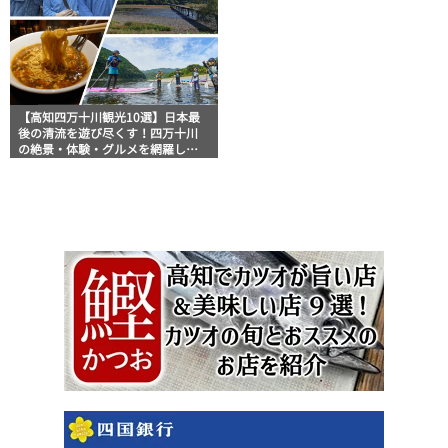
【高知四万十川観光10選】日本最
後の清流を遊び尽くす！四万十川
の絶景・体験・グルメを網羅した
おすすめガイド