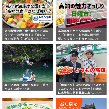
旅行者満足度・食べ物部門で全国1
高知県民の台所＆鉄板観光スポッ
位！データが証明する「高知の
ト「日曜市」！お土産に地元野
食」の実力【しぎんラボレポー
菜、ソウルフードまで なんでもそ
ト】
ろう高知の巨大街路市を徹底解
説！
暑～い夏のド定番！高知の川遊び
【動画あり】 高知で遊ぼ！小4ナリ
ベストスポット5選
くんのいつものおでかけ｜日曜市
に水族館に路面電車にあちこち巡
り