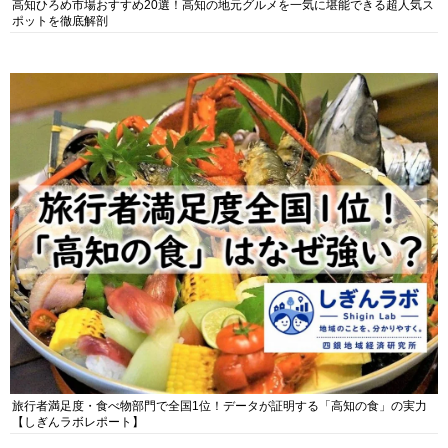
高知ひろめ市場おすすめ20選！高知の地元グルメを一気に堪能できる超人気ス
ポットを徹底解剖
旅行者満足度・食べ物部門で全国1位！データが証明する「高知の食」の実力
【しぎんラボレポート】