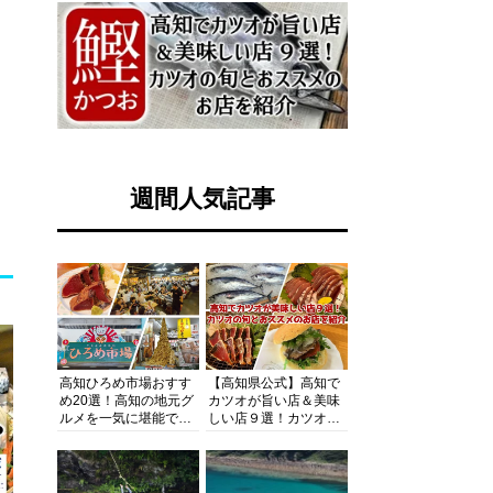
週間人気記事
高知ひろめ市場おすす
【高知県公式】高知で
め20選！高知の地元グ
カツオが旨い店＆美味
ルメを一気に堪能でき
しい店９選！カツオの
る超人気スポットを徹
旬とおススメのお店を
底解剖
紹介