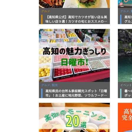
グルメ
グルメ, 
【高知県公式】高知でカツオが旨い店＆美
高知
味しい店９選！カツオの旬とおススメのお
グル
店を紹介
を徹
グルメ, 観光
イベント
高知県民の台所＆鉄板観光スポット「日曜
暑～
市」！お土産に地元野菜、ソウルフードま
ポッ
で なんでもそろう高知の巨大街路市を徹
底解説！