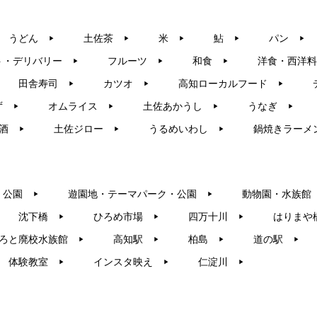
うどん
土佐茶
米
鮎
パン
▶︎
▶︎
▶︎
▶︎
▶︎
ト・デリバリー
フルーツ
和食
洋食・西洋料
▶︎
▶︎
▶︎
田舎寿司
カツオ
高知ローカルフード
▶︎
▶︎
▶︎
ず
オムライス
土佐あかうし
うなぎ
▶︎
▶︎
▶︎
▶︎
酒
土佐ジロー
うるめいわし
鍋焼きラーメ
▶︎
▶︎
▶︎
・公園
遊園地・テーマパーク・公園
動物園・水族館
▶︎
▶︎
沈下橋
ひろめ市場
四万十川
はりまや
▶︎
▶︎
▶︎
ろと廃校水族館
高知駅
柏島
道の駅
▶︎
▶︎
▶︎
▶︎
体験教室
インスタ映え
仁淀川
▶︎
▶︎
▶︎