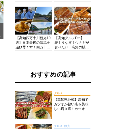
の酒と肴を満喫！【高
茶店・カフェモーニン
知グルメPro】
グをいただきます！
メ
ア
【高知四万十川観光10
【高知グルメPro】
選】日本最後の清流を
鰻！うなぎ！ウナギが
遊び尽くす！四万十川
食べたい！高知の鰻の
の絶景・体験・グルメ
旨い店美味しい店９選
を網羅したおすすめガ
食いしんぼおじさんマ
イド
ッキー牧元の高知満腹
日記セレクション
おすすめの記事
グルメ
【高知県公式】高知で
カツオが旨い店＆美味
しい店９選！カツオの
旬とおススメのお店を
紹介
グルメ, 観光