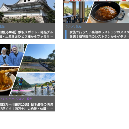
観光
グルメ, 観光
知観光40選】鉄板スポット・絶品グル
家族で行きたい高知のレストランおスス
宿・土産をおひとり様からファミリー
５選！植物園内のレストランからイタリ
まで徹底解説！
ンに中華まで楽しめる
・レジャー, グルメ, 観光
知四万十川観光10選】日本最後の清流
び尽くす！四万十川の絶景・体験・グ
を網羅したおすすめガイド