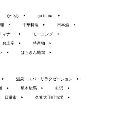
かつお
go to eat
▶︎
▶︎
理
中華料理
日本酒
▶︎
▶︎
▶︎
ディナー
モーニング
▶︎
▶︎
お土産
特産物
▶︎
▶︎
ン
はちきん地鶏
▶︎
▶︎
温泉・スパ・リラクゼーション
▶︎
▶︎
橋
坂本龍馬
桂浜
▶︎
▶︎
▶︎
日曜市
久礼大正町市場
▶︎
▶︎