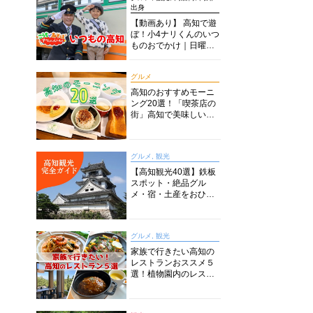
出身
【動画あり】 高知で遊
ぼ！小4ナリくんのいつ
ものおでかけ｜日曜市
に水族館に路面電車に
あちこち巡り
グルメ
高知のおすすめモーニ
ング20選！「喫茶店の
街」高知で美味しい喫
茶店・カフェモーニン
グをいただきます！
グルメ, 観光
【高知観光40選】鉄板
スポット・絶品グル
メ・宿・土産をおひと
り様からファミリー向
けまで徹底解説！
グルメ, 観光
家族で行きたい高知の
レストランおススメ５
選！植物園内のレスト
ランからイタリアンに
中華まで楽しめる