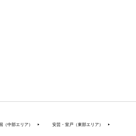
国（中部エリア）
安芸・室戸（東部エリア）
▶︎
▶︎