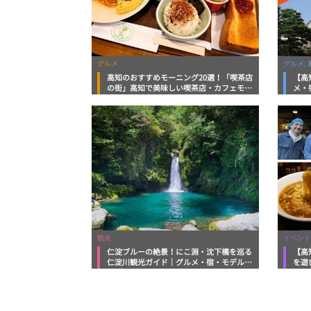
グルメ
グルメ, 
高知のおすすめモーニング20選！「喫茶店
【高
の街」高知で美味しい喫茶店・カフェモー
メ・
ニングをいただきます！
向け
観光
イベント
仁淀ブルーの絶景！にこ淵・沈下橋を巡る
【高
仁淀川観光ガイド｜グルメ・宿・モデルコ
を遊
ースまで完全網羅！
ルメ