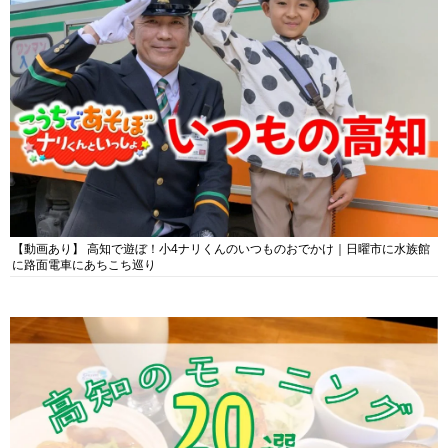
【動画あり】 高知で遊ぼ！小4ナリくんのいつものおでかけ｜日曜市に水族館
に路面電車にあちこち巡り