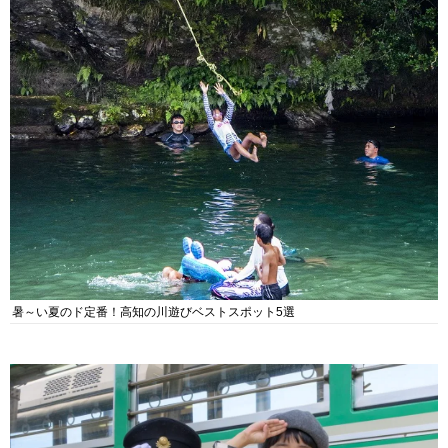
暑～い夏のド定番！高知の川遊びベストスポット5選