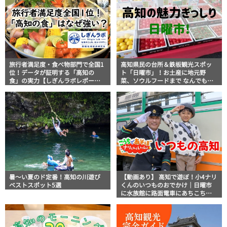
旅行者満足度・食べ物部門で全国1
高知県民の台所＆鉄板観光スポッ
位！データが証明する「高知の
ト「日曜市」！お土産に地元野
食」の実力【しぎんラボレポー
菜、ソウルフードまで なんでもそ
ト】
ろう高知の巨大街路市を徹底解
説！
暑～い夏のド定番！高知の川遊び
【動画あり】 高知で遊ぼ！小4ナリ
ベストスポット5選
くんのいつものおでかけ｜日曜市
に水族館に路面電車にあちこち巡
り