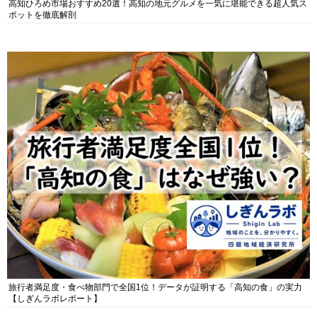
高知ひろめ市場おすすめ20選！高知の地元グルメを一気に堪能できる超人気ス
ポットを徹底解剖
旅行者満足度・食べ物部門で全国1位！データが証明する「高知の食」の実力
【しぎんラボレポート】