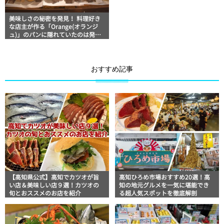
美味しさの秘密を発見！ 料理好き
な店主が作る「Orange(オランジ
ュ)」のパンに隠れていたのは発酵
学だった
おすすめ記事
【高知県公式】高知でカツオが旨
高知ひろめ市場おすすめ20選！高
い店＆美味しい店９選！カツオの
知の地元グルメを一気に堪能でき
旬とおススメのお店を紹介
る超人気スポットを徹底解剖