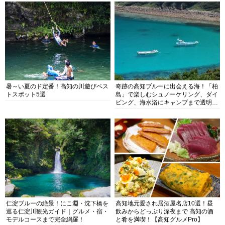
暑～い夏のド定番！高知の川遊びベス
奇跡の高知ブルーに出会える海！「柏
トスポット5選
島」で楽しむシュノーケリング、ダイ
ビング、海水浴にキャンプまで透明度
抜群の海の楽園を徹底紹介
仁淀ブルーの絶景！にこ淵・沈下橋を
高知地元愛され居酒屋名店10選！昼
巡る仁淀川観光ガイド｜グルメ・宿・
飲みからどっぷり深夜まで 高知の酒
モデルコースまで完全網羅！
と肴を満喫！【高知グルメPro】