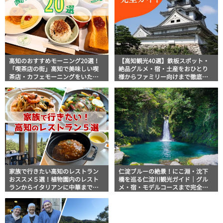
高知のおすすめモーニング20選！
【高知観光40選】鉄板スポット・
「喫茶店の街」高知で美味しい喫
絶品グルメ・宿・土産をおひとり
茶店・カフェモーニングをいただ
様からファミリー向けまで徹底解
きます！
説！
家族で行きたい高知のレストラン
仁淀ブルーの絶景！にこ淵・沈下
おススメ５選！植物園内のレスト
橋を巡る仁淀川観光ガイド｜グル
ランからイタリアンに中華まで楽
メ・宿・モデルコースまで完全網
しめる
羅！