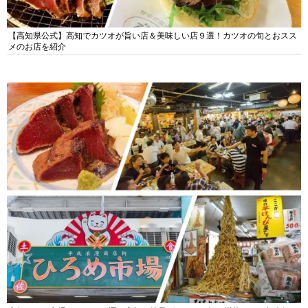
【高知県公式】高知でカツオが旨い店＆美味しい店９選！カツオの旬とおスス
メのお店を紹介