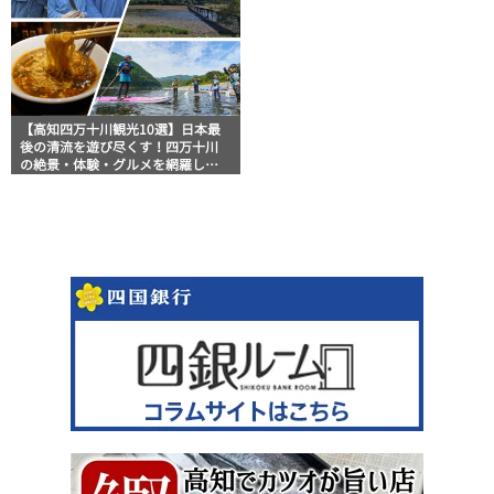
【高知四万十川観光10選】日本最
後の清流を遊び尽くす！四万十川
の絶景・体験・グルメを網羅した
おすすめガイド