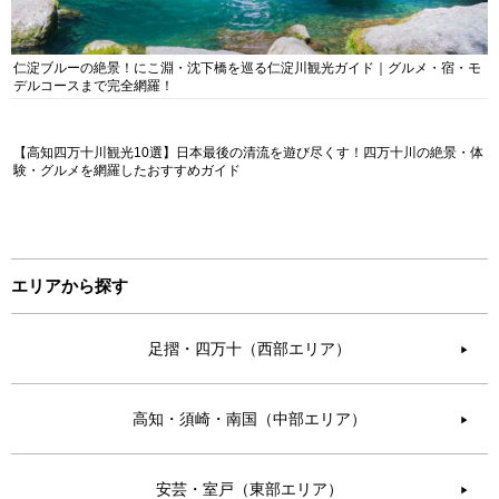
仁淀ブルーの絶景！にこ淵・沈下橋を巡る仁淀川観光ガイド｜グルメ・宿・モ
デルコースまで完全網羅！
【高知四万十川観光10選】日本最後の清流を遊び尽くす！四万十川の絶景・体
験・グルメを網羅したおすすめガイド
エリアから探す
足摺・四万十（西部エリア）
▶︎
高知・須崎・南国（中部エリア）
▶︎
安芸・室戸（東部エリア）
▶︎