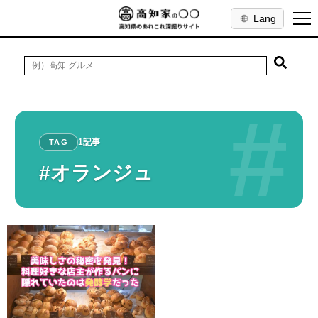
Lang
#
1記事
TAG
#オランジュ