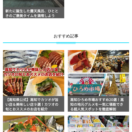
新たに誕生した露天風呂、ひとと
きのご褒美タイムを満喫しよう
おすすめ記事
【高知県公式】高知でカツオが旨
高知ひろめ市場おすすめ20選！高
い店＆美味しい店９選！カツオの
知の地元グルメを一気に堪能でき
旬とおススメのお店を紹介
る超人気スポットを徹底解剖