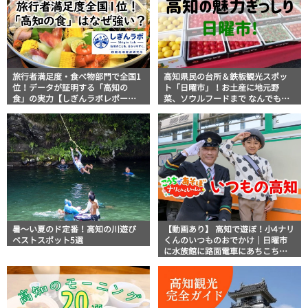
旅行者満足度・食べ物部門で全国1
高知県民の台所＆鉄板観光スポッ
位！データが証明する「高知の
ト「日曜市」！お土産に地元野
食」の実力【しぎんラボレポー
菜、ソウルフードまで なんでもそ
ト】
ろう高知の巨大街路市を徹底解
説！
暑～い夏のド定番！高知の川遊び
【動画あり】 高知で遊ぼ！小4ナリ
ベストスポット5選
くんのいつものおでかけ｜日曜市
に水族館に路面電車にあちこち巡
り