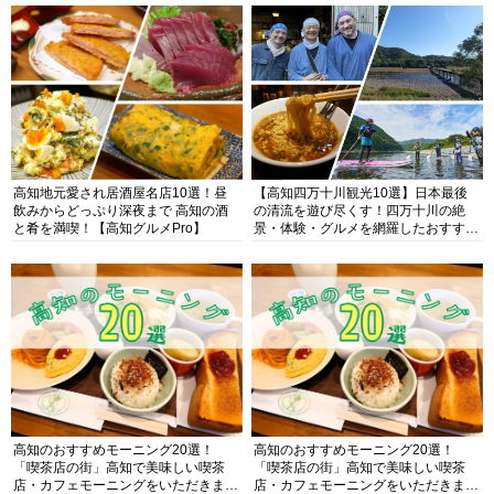
高知地元愛され居酒屋名店10選！昼
【高知四万十川観光10選】日本最後
飲みからどっぷり深夜まで 高知の酒
の清流を遊び尽くす！四万十川の絶
と肴を満喫！【高知グルメPro】
景・体験・グルメを網羅したおすすめ
ガイド
高知のおすすめモーニング20選！
高知のおすすめモーニング20選！
「喫茶店の街」高知で美味しい喫茶
「喫茶店の街」高知で美味しい喫茶
店・カフェモーニングをいただきま
店・カフェモーニングをいただきま