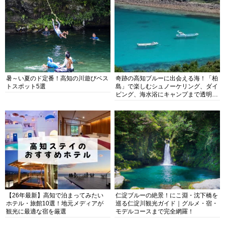
暑～い夏のド定番！高知の川遊びベス
奇跡の高知ブルーに出会える海！「柏
トスポット5選
島」で楽しむシュノーケリング、ダイ
ビング、海水浴にキャンプまで透明度
抜群の海の楽園を徹底紹介
【26年最新】高知で泊まってみたい
仁淀ブルーの絶景！にこ淵・沈下橋を
ホテル・旅館10選！地元メディアが
巡る仁淀川観光ガイド｜グルメ・宿・
観光に最適な宿を厳選
モデルコースまで完全網羅！