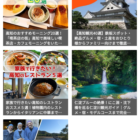
高知のおすすめモーニング20選！
【高知観光40選】鉄板スポット・
「喫茶店の街」高知で美味しい喫
絶品グルメ・宿・土産をおひとり
茶店・カフェモーニングをいただ
様からファミリー向けまで徹底解
きます！
説！
家族で行きたい高知のレストラン
仁淀ブルーの絶景！にこ淵・沈下
おススメ５選！植物園内のレスト
橋を巡る仁淀川観光ガイド｜グル
ランからイタリアンに中華まで楽
メ・宿・モデルコースまで完全網
しめる
羅！