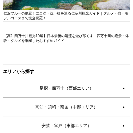
仁淀ブルーの絶景！にこ淵・沈下橋を巡る仁淀川観光ガイド｜グルメ・宿・モ
デルコースまで完全網羅！
【高知四万十川観光10選】日本最後の清流を遊び尽くす！四万十川の絶景・体
験・グルメを網羅したおすすめガイド
エリアから探す
足摺・四万十（西部エリア）
▶︎
高知・須崎・南国（中部エリア）
▶︎
安芸・室戸（東部エリア）
▶︎