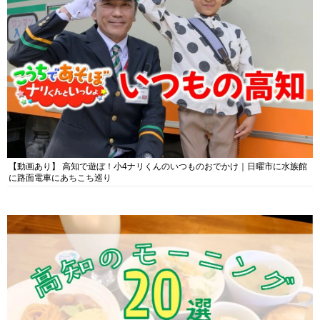
【動画あり】 高知で遊ぼ！小4ナリくんのいつものおでかけ｜日曜市に水族館
に路面電車にあちこち巡り