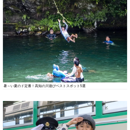
暑～い夏のド定番！高知の川遊びベストスポット5選