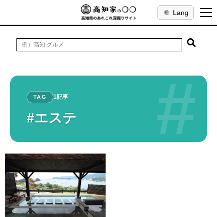
Lang
#
1記事
TAG
#エステ