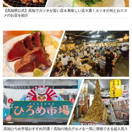
【高知県公式】高知でカツオが旨い店＆美味しい店９選！カツオの旬とおスス
メのお店を紹介
高知ひろめ市場おすすめ20選！高知の地元グルメを一気に堪能できる超人気ス