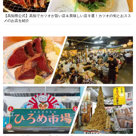
【高知県公式】高知でカツオが旨い店＆美味しい店９選！カツオの旬とおスス
メのお店を紹介