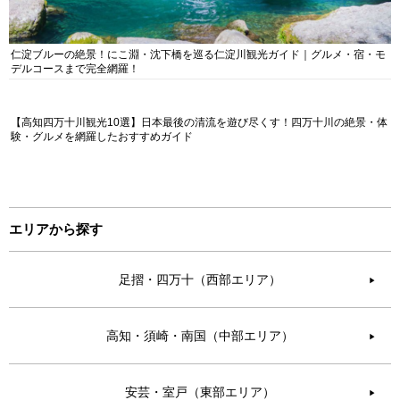
仁淀ブルーの絶景！にこ淵・沈下橋を巡る仁淀川観光ガイド｜グルメ・宿・モ
デルコースまで完全網羅！
【高知四万十川観光10選】日本最後の清流を遊び尽くす！四万十川の絶景・体
験・グルメを網羅したおすすめガイド
エリアから探す
足摺・四万十（西部エリア）
▶︎
高知・須崎・南国（中部エリア）
▶︎
安芸・室戸（東部エリア）
▶︎