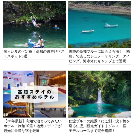
暑～い夏のド定番！高知の川遊びベス
奇跡の高知ブルーに出会える海！「柏
トスポット5選
島」で楽しむシュノーケリング、ダイ
ビング、海水浴にキャンプまで透明度
抜群の海の楽園を徹底紹介
【26年最新】高知で泊まってみたい
仁淀ブルーの絶景！にこ淵・沈下橋を
ホテル・旅館10選！地元メディアが
巡る仁淀川観光ガイド｜グルメ・宿・
観光に最適な宿を厳選
モデルコースまで完全網羅！