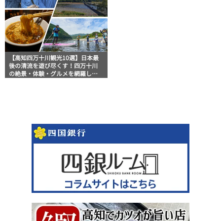
【高知四万十川観光10選】日本最
後の清流を遊び尽くす！四万十川
の絶景・体験・グルメを網羅した
おすすめガイド