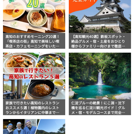
高知のおすすめモーニング20選！
【高知観光40選】鉄板スポット・
「喫茶店の街」高知で美味しい喫
絶品グルメ・宿・土産をおひとり
茶店・カフェモーニングをいただ
様からファミリー向けまで徹底解
きます！
説！
家族で行きたい高知のレストラン
仁淀ブルーの絶景！にこ淵・沈下
おススメ５選！植物園内のレスト
橋を巡る仁淀川観光ガイド｜グル
ランからイタリアンに中華まで楽
メ・宿・モデルコースまで完全網
しめる
羅！