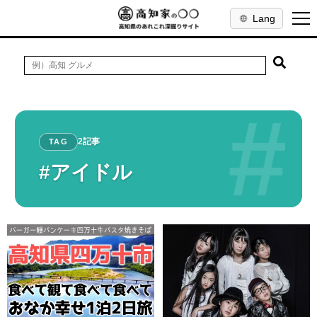
Lang
#
2記事
TAG
#アイドル