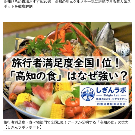
高知ひろめ市場おすすめ20選！高知の地元グルメを一気に堪能できる超人気ス
ポットを徹底解剖
旅行者満足度・食べ物部門で全国1位！データが証明する「高知の食」の実力
【しぎんラボレポート】