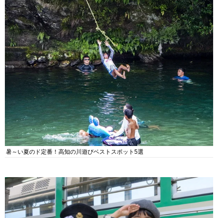
暑～い夏のド定番！高知の川遊びベストスポット5選