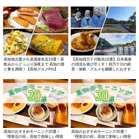
高知地元愛され居酒屋名店10選！昼
【高知四万十川観光10選】日本最後
飲みからどっぷり深夜まで 高知の酒
の清流を遊び尽くす！四万十川の絶
と肴を満喫！【高知グルメPro】
景・体験・グルメを網羅したおすすめ
ガイド
高知のおすすめモーニング20選！
高知のおすすめモーニング20選！
「喫茶店の街」高知で美味しい喫茶
「喫茶店の街」高知で美味しい喫茶