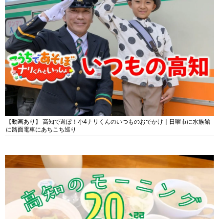
【動画あり】 高知で遊ぼ！小4ナリくんのいつものおでかけ｜日曜市に水族館
に路面電車にあちこち巡り