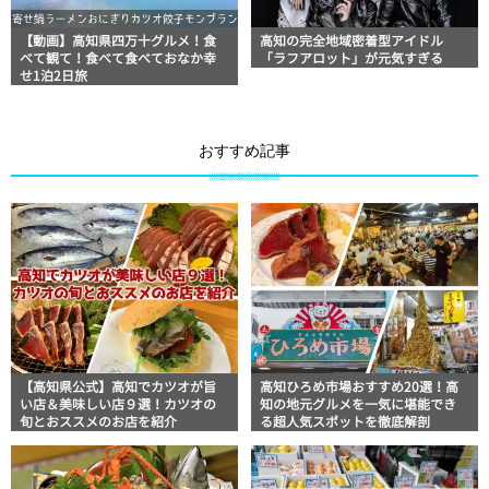
【動画】高知県四万十グルメ！食
高知の完全地域密着型アイドル
べて観て！食べて食べておなか幸
「ラフアロット」が元気すぎる
せ1泊2日旅
おすすめ記事
【高知県公式】高知でカツオが旨
高知ひろめ市場おすすめ20選！高
い店＆美味しい店９選！カツオの
知の地元グルメを一気に堪能でき
旬とおススメのお店を紹介
る超人気スポットを徹底解剖