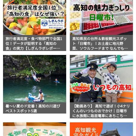
旅行者満足度・食べ物部門で全国1
高知県民の台所＆鉄板観光スポッ
位！データが証明する「高知の
ト「日曜市」！お土産に地元野
食」の実力【しぎんラボレポー
菜、ソウルフードまで なんでもそ
ト】
ろう高知の巨大街路市を徹底解
説！
暑～い夏のド定番！高知の川遊び
【動画あり】 高知で遊ぼ！小4ナリ
ベストスポット5選
くんのいつものおでかけ｜日曜市
に水族館に路面電車にあちこち巡
り