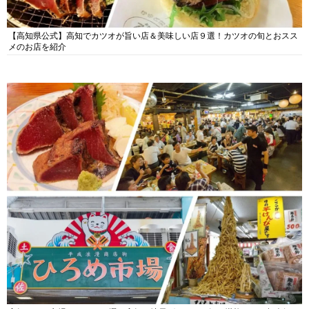
【高知県公式】高知でカツオが旨い店＆美味しい店９選！カツオの旬とおスス
メのお店を紹介