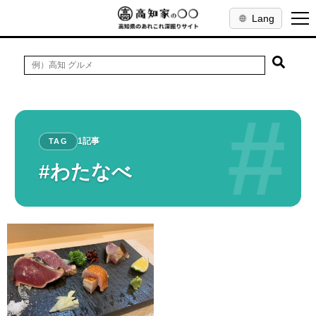
Lang
#
1記事
TAG
#わたなべ