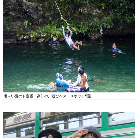
暑～い夏のド定番！高知の川遊びベストスポット5選