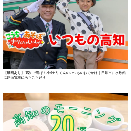
【動画あり】 高知で遊ぼ！小4ナリくんのいつものおでかけ｜日曜市に水族館
に路面電車にあちこち巡り