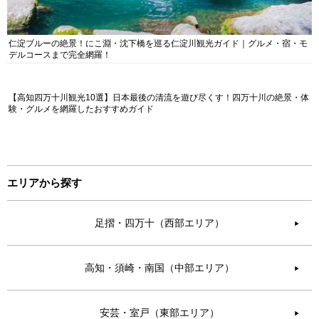
仁淀ブルーの絶景！にこ淵・沈下橋を巡る仁淀川観光ガイド｜グルメ・宿・モ
デルコースまで完全網羅！
【高知四万十川観光10選】日本最後の清流を遊び尽くす！四万十川の絶景・体
験・グルメを網羅したおすすめガイド
エリアから探す
足摺・四万十（西部エリア）
▶︎
高知・須崎・南国（中部エリア）
▶︎
安芸・室戸（東部エリア）
▶︎