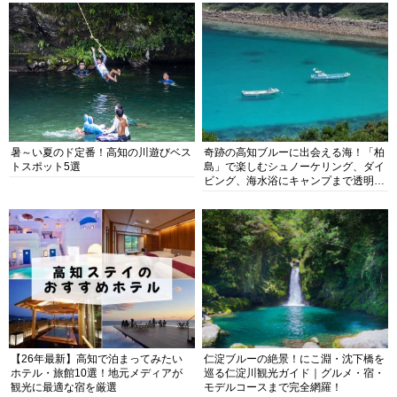
暑～い夏のド定番！高知の川遊びベス
奇跡の高知ブルーに出会える海！「柏
トスポット5選
島」で楽しむシュノーケリング、ダイ
ビング、海水浴にキャンプまで透明度
抜群の海の楽園を徹底紹介
【26年最新】高知で泊まってみたい
仁淀ブルーの絶景！にこ淵・沈下橋を
ホテル・旅館10選！地元メディアが
巡る仁淀川観光ガイド｜グルメ・宿・
観光に最適な宿を厳選
モデルコースまで完全網羅！