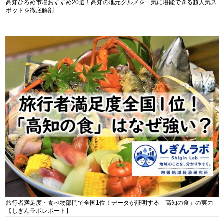
高知ひろめ市場おすすめ20選！高知の地元グルメを一気に堪能できる超人気ス
ポットを徹底解剖
旅行者満足度・食べ物部門で全国1位！データが証明する「高知の食」の実力
【しぎんラボレポート】