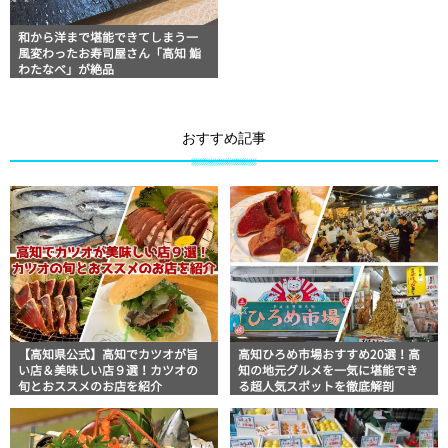
和から洋まで堪能できてしまう一
風変わったお寿司屋さん「高知 鮨
わたなべ」が絶品
おすすめ記事
【高知県公式】高知でカツオが旨
高知ひろめ市場おすすめ20選！高
い店＆美味しい店９選！カツオの
知の地元グルメを一気に堪能でき
旬とおススメのお店を紹介
る超人気スポットを徹底解剖