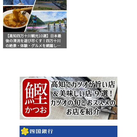
【高知四万十川観光10選】日本最
後の清流を遊び尽くす！四万十川
の絶景・体験・グルメを網羅した
おすすめガイド