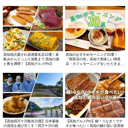
高知地元愛され居酒屋名店10選！昼
高知のおすすめモーニング20選！
飲みからどっぷり深夜まで 高知の酒
「喫茶店の街」高知で美味しい喫茶
と肴を満喫！【高知グルメPro】
店・カフェモーニングをいただきま
す！
【高知四万十川観光10選】日本最後
【高知グルメPro】鰻！うなぎ！ウナ
の清流を遊び尽くす！四万十川の絶
ギが食べたい！高知の鰻の旨い店美味