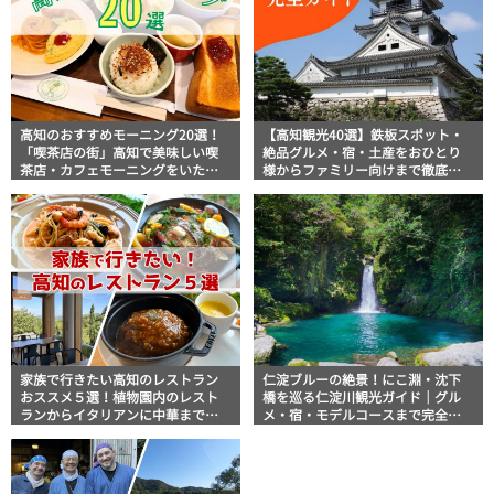
高知のおすすめモーニング20選！
【高知観光40選】鉄板スポット・
「喫茶店の街」高知で美味しい喫
絶品グルメ・宿・土産をおひとり
茶店・カフェモーニングをいただ
様からファミリー向けまで徹底解
きます！
説！
家族で行きたい高知のレストラン
仁淀ブルーの絶景！にこ淵・沈下
おススメ５選！植物園内のレスト
橋を巡る仁淀川観光ガイド｜グル
ランからイタリアンに中華まで楽
メ・宿・モデルコースまで完全網
しめる
羅！