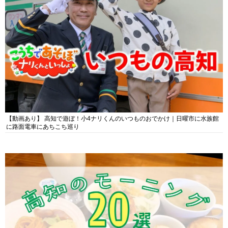
【動画あり】 高知で遊ぼ！小4ナリくんのいつものおでかけ｜日曜市に水族館
に路面電車にあちこち巡り