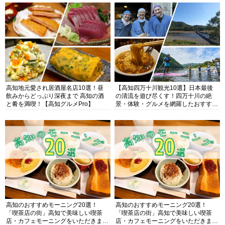
高知地元愛され居酒屋名店10選！昼
【高知四万十川観光10選】日本最後
飲みからどっぷり深夜まで 高知の酒
の清流を遊び尽くす！四万十川の絶
と肴を満喫！【高知グルメPro】
景・体験・グルメを網羅したおすすめ
ガイド
高知のおすすめモーニング20選！
高知のおすすめモーニング20選！
「喫茶店の街」高知で美味しい喫茶
「喫茶店の街」高知で美味しい喫茶
店・カフェモーニングをいただきま
店・カフェモーニングをいただきま