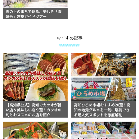
雲の上のまちで巡る、美しき「隈
研吾」建築ガイドツアー
おすすめ記事
【高知県公式】高知でカツオが旨
高知ひろめ市場おすすめ20選！高
い店＆美味しい店９選！カツオの
知の地元グルメを一気に堪能でき
旬とおススメのお店を紹介
る超人気スポットを徹底解剖