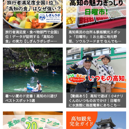
旅行者満足度・食べ物部門で全国1
高知県民の台所＆鉄板観光スポッ
位！データが証明する「高知の
ト「日曜市」！お土産に地元野
食」の実力【しぎんラボレポー
菜、ソウルフードまで なんでもそ
ト】
ろう高知の巨大街路市を徹底解
説！
暑～い夏のド定番！高知の川遊び
【動画あり】 高知で遊ぼ！小4ナリ
ベストスポット5選
くんのいつものおでかけ｜日曜市
に水族館に路面電車にあちこち巡
り