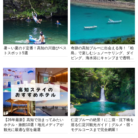
暑～い夏のド定番！高知の川遊びベス
奇跡の高知ブルーに出会える海！「柏
トスポット5選
島」で楽しむシュノーケリング、ダイ
ビング、海水浴にキャンプまで透明度
抜群の海の楽園を徹底紹介
【26年最新】高知で泊まってみたい
仁淀ブルーの絶景！にこ淵・沈下橋を
ホテル・旅館10選！地元メディアが
巡る仁淀川観光ガイド｜グルメ・宿・
観光に最適な宿を厳選
モデルコースまで完全網羅！