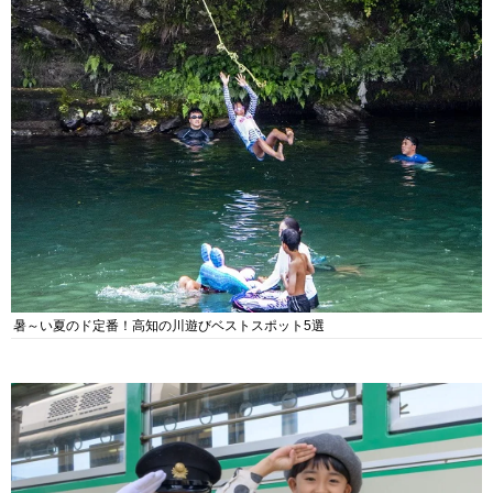
暑～い夏のド定番！高知の川遊びベストスポット5選