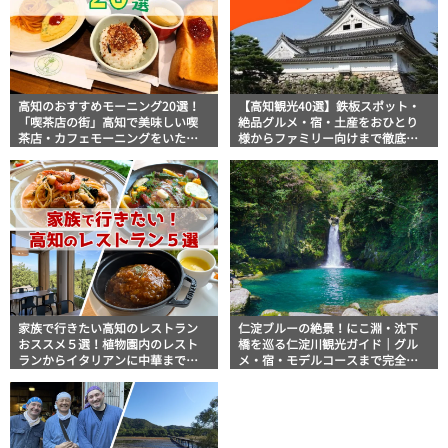
高知のおすすめモーニング20選！
【高知観光40選】鉄板スポット・
「喫茶店の街」高知で美味しい喫
絶品グルメ・宿・土産をおひとり
茶店・カフェモーニングをいただ
様からファミリー向けまで徹底解
きます！
説！
家族で行きたい高知のレストラン
仁淀ブルーの絶景！にこ淵・沈下
おススメ５選！植物園内のレスト
橋を巡る仁淀川観光ガイド｜グル
ランからイタリアンに中華まで楽
メ・宿・モデルコースまで完全網
しめる
羅！