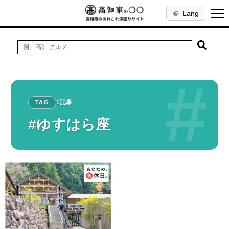
Lang
#
1記事
TAG
#ゆすはら座