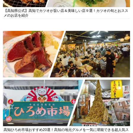
【高知県公式】高知でカツオが旨い店＆美味しい店９選！カツオの旬とおスス
メのお店を紹介
高知ひろめ市場おすすめ20選！高知の地元グルメを一気に堪能できる超人気ス