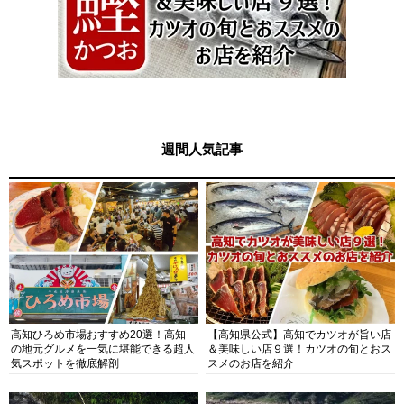
週間人気記事
高知ひろめ市場おすすめ20選！高知
【高知県公式】高知でカツオが旨い店
の地元グルメを一気に堪能できる超人
＆美味しい店９選！カツオの旬とおス
気スポットを徹底解剖
スメのお店を紹介