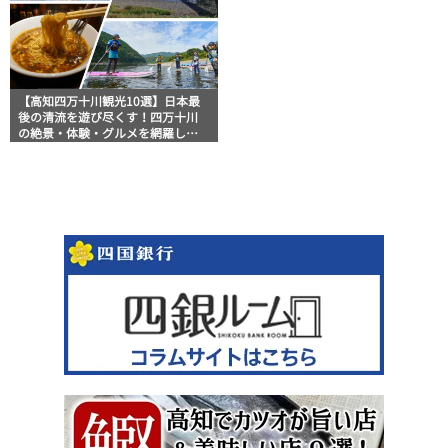
【高知四万十川観光10選】日本最
後の清流を遊び尽くす！四万十川
の絶景・体験・グルメを網羅した
おすすめガイド