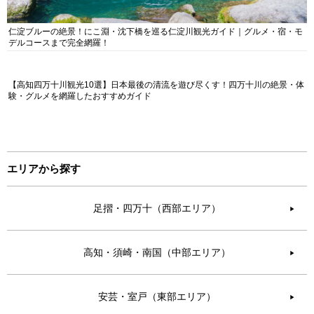
仁淀ブルーの絶景！にこ淵・沈下橋を巡る仁淀川観光ガイド｜グルメ・宿・モ
デルコースまで完全網羅！
【高知四万十川観光10選】日本最後の清流を遊び尽くす！四万十川の絶景・体
験・グルメを網羅したおすすめガイド
エリアから探す
足摺・四万十（西部エリア）
▶︎
高知・須崎・南国（中部エリア）
▶︎
安芸・室戸（東部エリア）
▶︎