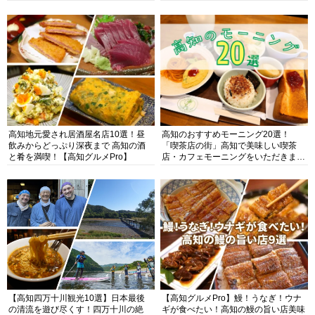
高知地元愛され居酒屋名店10選！昼
高知のおすすめモーニング20選！
飲みからどっぷり深夜まで 高知の酒
「喫茶店の街」高知で美味しい喫茶
と肴を満喫！【高知グルメPro】
店・カフェモーニングをいただきま
す！
【高知四万十川観光10選】日本最後
【高知グルメPro】鰻！うなぎ！ウナ
の清流を遊び尽くす！四万十川の絶
ギが食べたい！高知の鰻の旨い店美味