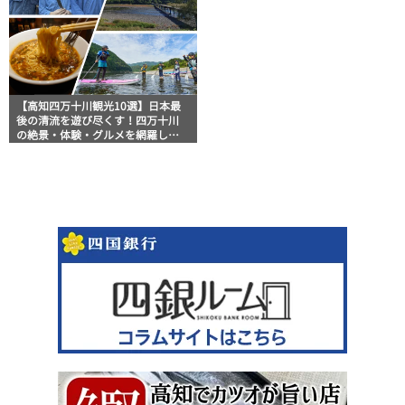
【高知四万十川観光10選】日本最
後の清流を遊び尽くす！四万十川
の絶景・体験・グルメを網羅した
おすすめガイド