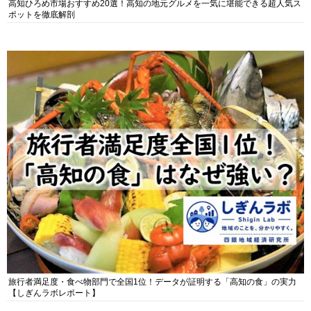
高知ひろめ市場おすすめ20選！高知の地元グルメを一気に堪能できる超人気ス
ポットを徹底解剖
旅行者満足度・食べ物部門で全国1位！データが証明する「高知の食」の実力
【しぎんラボレポート】