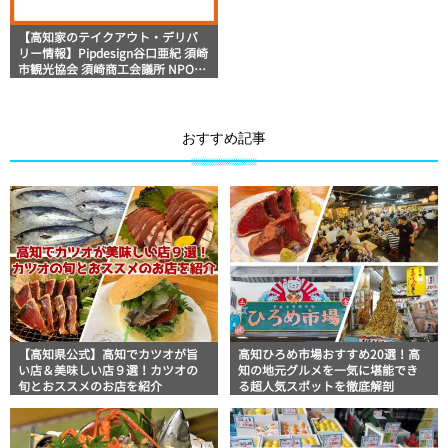
【高知家のテイクアウト・デリバ
リー情報】Pipdesign谷口亜紀 須崎
市観光協会 須崎商工会議所 NPO法
人暮らすさき『もぐもぐすさき』
おすすめ記事
【高知県公式】高知でカツオが旨
高知ひろめ市場おすすめ20選！高
い店＆美味しい店９選！カツオの
知の地元グルメを一気に堪能でき
旬とおススメのお店を紹介
る超人気スポットを徹底解剖