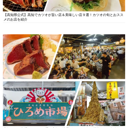
【高知県公式】高知でカツオが旨い店＆美味しい店９選！カツオの旬とおスス
メのお店を紹介