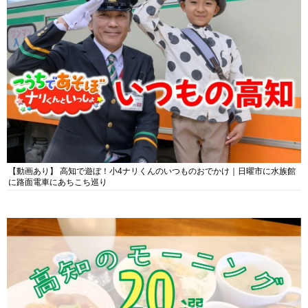
【動画あり】 高知で遊ぼ！小4ナリくんのいつものおでかけ｜日曜市に水族館
に路面電車にあちこち巡り