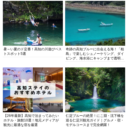
暑～い夏のド定番！高知の川遊びベス
奇跡の高知ブルーに出会える海！「柏
トスポット5選
島」で楽しむシュノーケリング、ダイ
ビング、海水浴にキャンプまで透明度
抜群の海の楽園を徹底紹介
【26年最新】高知で泊まってみたい
仁淀ブルーの絶景！にこ淵・沈下橋を
ホテル・旅館10選！地元メディアが
巡る仁淀川観光ガイド｜グルメ・宿・
観光に最適な宿を厳選
モデルコースまで完全網羅！