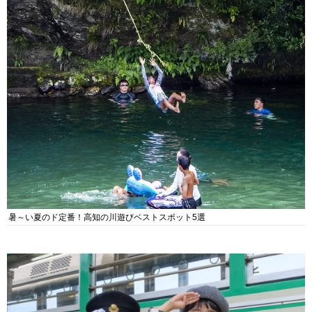
暑～い夏のド定番！高知の川遊びベストスポット5選