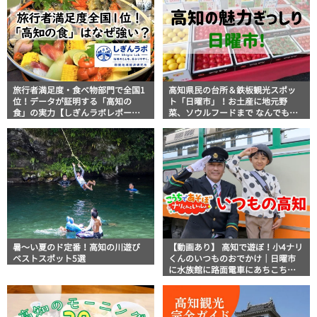
旅行者満足度・食べ物部門で全国1
高知県民の台所＆鉄板観光スポッ
位！データが証明する「高知の
ト「日曜市」！お土産に地元野
食」の実力【しぎんラボレポー
菜、ソウルフードまで なんでもそ
ト】
ろう高知の巨大街路市を徹底解
説！
暑～い夏のド定番！高知の川遊び
【動画あり】 高知で遊ぼ！小4ナリ
ベストスポット5選
くんのいつものおでかけ｜日曜市
に水族館に路面電車にあちこち巡
り