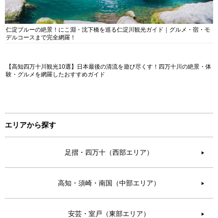
仁淀ブルーの絶景！にこ淵・沈下橋を巡る仁淀川観光ガイド｜グルメ・宿・モ
デルコースまで完全網羅！
【高知四万十川観光10選】日本最後の清流を遊び尽くす！四万十川の絶景・体
験・グルメを網羅したおすすめガイド
エリアから探す
足摺・四万十（西部エリア）
▶︎
高知・須崎・南国（中部エリア）
▶︎
安芸・室戸（東部エリア）
▶︎