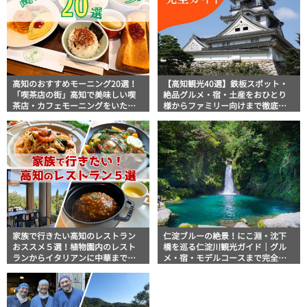
高知のおすすめモーニング20選！
【高知観光40選】鉄板スポット・
「喫茶店の街」高知で美味しい喫
絶品グルメ・宿・土産をおひとり
茶店・カフェモーニングをいただ
様からファミリー向けまで徹底解
きます！
説！
家族で行きたい高知のレストラン
仁淀ブルーの絶景！にこ淵・沈下
おススメ５選！植物園内のレスト
橋を巡る仁淀川観光ガイド｜グル
ランからイタリアンに中華まで楽
メ・宿・モデルコースまで完全網
しめる
羅！