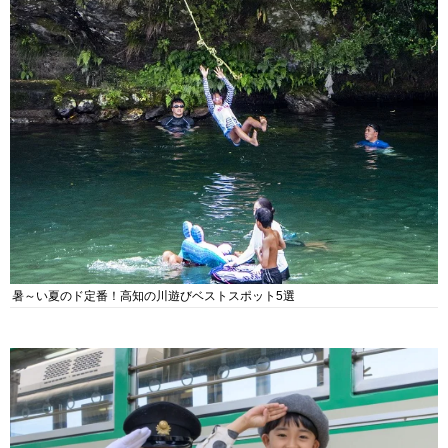
暑～い夏のド定番！高知の川遊びベストスポット5選