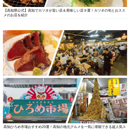
【高知県公式】高知でカツオが旨い店＆美味しい店９選！カツオの旬とおスス
メのお店を紹介
高知ひろめ市場おすすめ20選！高知の地元グルメを一気に堪能できる超人気ス