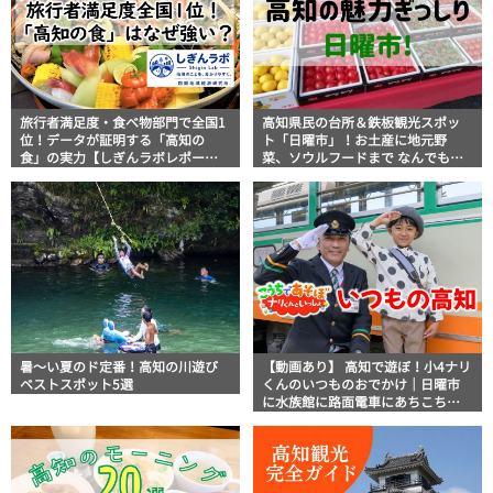
旅行者満足度・食べ物部門で全国1
高知県民の台所＆鉄板観光スポッ
位！データが証明する「高知の
ト「日曜市」！お土産に地元野
食」の実力【しぎんラボレポー
菜、ソウルフードまで なんでもそ
ト】
ろう高知の巨大街路市を徹底解
説！
暑～い夏のド定番！高知の川遊び
【動画あり】 高知で遊ぼ！小4ナリ
ベストスポット5選
くんのいつものおでかけ｜日曜市
に水族館に路面電車にあちこち巡
り