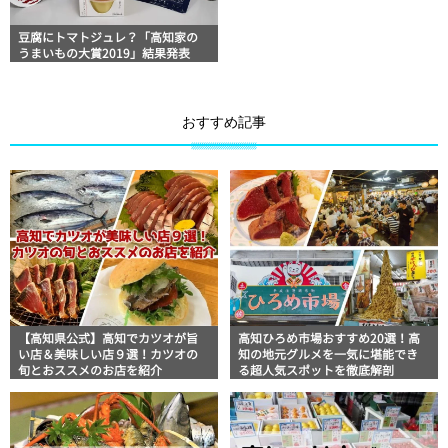
豆腐にトマトジュレ？「高知家の
うまいもの大賞2019」結果発表
おすすめ記事
【高知県公式】高知でカツオが旨
高知ひろめ市場おすすめ20選！高
い店＆美味しい店９選！カツオの
知の地元グルメを一気に堪能でき
旬とおススメのお店を紹介
る超人気スポットを徹底解剖