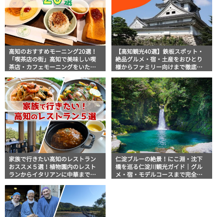
高知のおすすめモーニング20選！
【高知観光40選】鉄板スポット・
「喫茶店の街」高知で美味しい喫
絶品グルメ・宿・土産をおひとり
茶店・カフェモーニングをいただ
様からファミリー向けまで徹底解
きます！
説！
家族で行きたい高知のレストラン
仁淀ブルーの絶景！にこ淵・沈下
おススメ５選！植物園内のレスト
橋を巡る仁淀川観光ガイド｜グル
ランからイタリアンに中華まで楽
メ・宿・モデルコースまで完全網
しめる
羅！