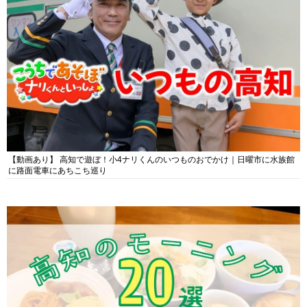
【動画あり】 高知で遊ぼ！小4ナリくんのいつものおでかけ｜日曜市に水族館
に路面電車にあちこち巡り