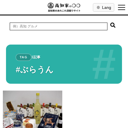
Lang
#
1記事
TAG
#ぶらうん