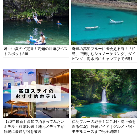
暑～い夏のド定番！高知の川遊びベス
奇跡の高知ブルーに出会える海！「柏
トスポット5選
島」で楽しむシュノーケリング、ダイ
ビング、海水浴にキャンプまで透明度
抜群の海の楽園を徹底紹介
【26年最新】高知で泊まってみたい
仁淀ブルーの絶景！にこ淵・沈下橋を
ホテル・旅館10選！地元メディアが
巡る仁淀川観光ガイド｜グルメ・宿・
観光に最適な宿を厳選
モデルコースまで完全網羅！