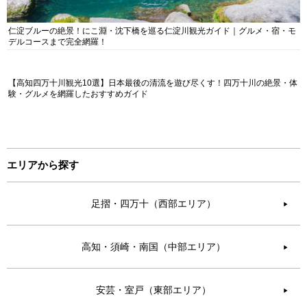
仁淀ブルーの絶景！にこ淵・沈下橋を巡る仁淀川観光ガイド｜グルメ・宿・モ
デルコースまで完全網羅！
【高知四万十川観光10選】日本最後の清流を遊び尽くす！四万十川の絶景・体
験・グルメを網羅したおすすめガイド
エリアから探す
足摺・四万十（西部エリア）
▶︎
高知・須崎・南国（中部エリア）
▶︎
安芸・室戸（東部エリア）
▶︎