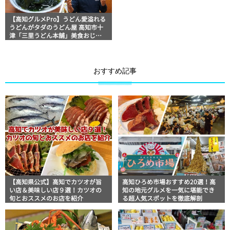
【高知グルメPro】うどん愛溢れる
うどんがタダのうどん屋 高知市十
津「三里うどん本舗」美食おじさ
んマッキー牧元の高知満腹日記
おすすめ記事
【高知県公式】高知でカツオが旨
高知ひろめ市場おすすめ20選！高
い店＆美味しい店９選！カツオの
知の地元グルメを一気に堪能でき
旬とおススメのお店を紹介
る超人気スポットを徹底解剖