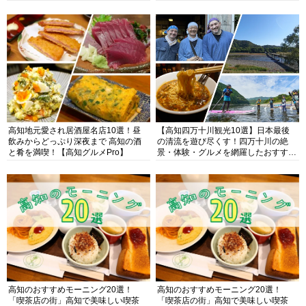
高知地元愛され居酒屋名店10選！昼
【高知四万十川観光10選】日本最後
飲みからどっぷり深夜まで 高知の酒
の清流を遊び尽くす！四万十川の絶
と肴を満喫！【高知グルメPro】
景・体験・グルメを網羅したおすすめ
ガイド
高知のおすすめモーニング20選！
高知のおすすめモーニング20選！
「喫茶店の街」高知で美味しい喫茶
「喫茶店の街」高知で美味しい喫茶