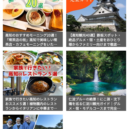
高知のおすすめモーニング20選！
【高知観光40選】鉄板スポット・
「喫茶店の街」高知で美味しい喫
絶品グルメ・宿・土産をおひとり
茶店・カフェモーニングをいただ
様からファミリー向けまで徹底解
きます！
説！
家族で行きたい高知のレストラン
仁淀ブルーの絶景！にこ淵・沈下
おススメ５選！植物園内のレスト
橋を巡る仁淀川観光ガイド｜グル
ランからイタリアンに中華まで楽
メ・宿・モデルコースまで完全網
しめる
羅！