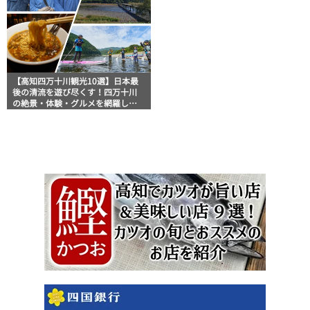
【高知四万十川観光10選】日本最
後の清流を遊び尽くす！四万十川
の絶景・体験・グルメを網羅した
おすすめガイド