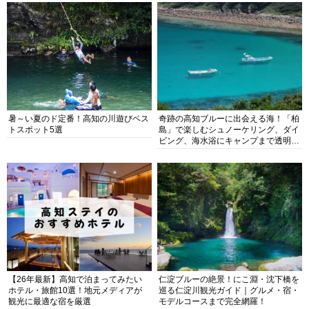
暑～い夏のド定番！高知の川遊びベス
奇跡の高知ブルーに出会える海！「柏
トスポット5選
島」で楽しむシュノーケリング、ダイ
ビング、海水浴にキャンプまで透明度
抜群の海の楽園を徹底紹介
【26年最新】高知で泊まってみたい
仁淀ブルーの絶景！にこ淵・沈下橋を
ホテル・旅館10選！地元メディアが
巡る仁淀川観光ガイド｜グルメ・宿・
観光に最適な宿を厳選
モデルコースまで完全網羅！