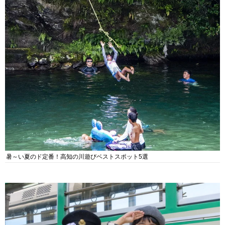
暑～い夏のド定番！高知の川遊びベストスポット5選