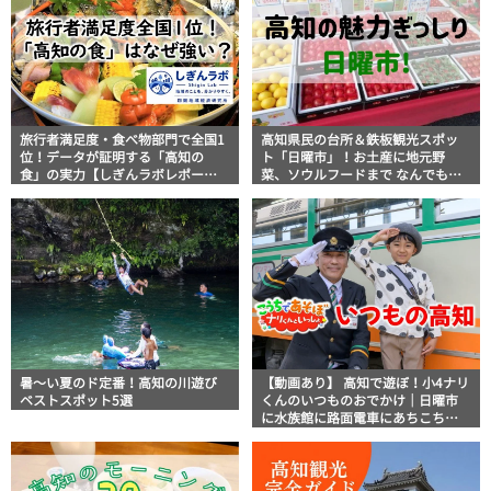
旅行者満足度・食べ物部門で全国1
高知県民の台所＆鉄板観光スポッ
位！データが証明する「高知の
ト「日曜市」！お土産に地元野
食」の実力【しぎんラボレポー
菜、ソウルフードまで なんでもそ
ト】
ろう高知の巨大街路市を徹底解
説！
暑～い夏のド定番！高知の川遊び
【動画あり】 高知で遊ぼ！小4ナリ
ベストスポット5選
くんのいつものおでかけ｜日曜市
に水族館に路面電車にあちこち巡
り