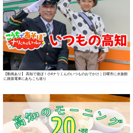
【動画あり】 高知で遊ぼ！小4ナリくんのいつものおでかけ｜日曜市に水族館
に路面電車にあちこち巡り