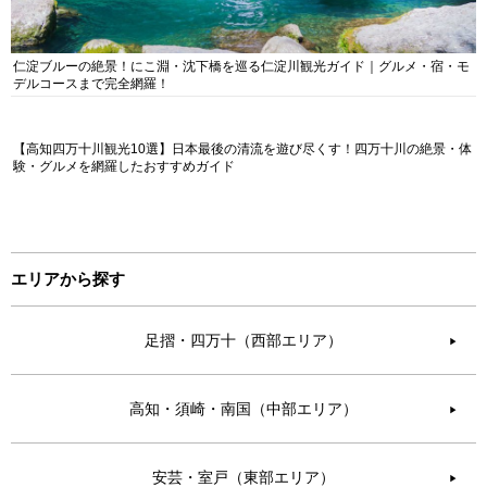
仁淀ブルーの絶景！にこ淵・沈下橋を巡る仁淀川観光ガイド｜グルメ・宿・モ
デルコースまで完全網羅！
【高知四万十川観光10選】日本最後の清流を遊び尽くす！四万十川の絶景・体
験・グルメを網羅したおすすめガイド
エリアから探す
足摺・四万十（西部エリア）
▶︎
高知・須崎・南国（中部エリア）
▶︎
安芸・室戸（東部エリア）
▶︎