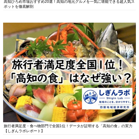
高知ひろめ市場おすすめ20選！高知の地元グルメを一気に堪能できる超人気ス
ポットを徹底解剖
旅行者満足度・食べ物部門で全国1位！データが証明する「高知の食」の実力
【しぎんラボレポート】