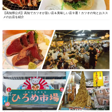
【高知県公式】高知でカツオが旨い店＆美味しい店９選！カツオの旬とおスス
メのお店を紹介