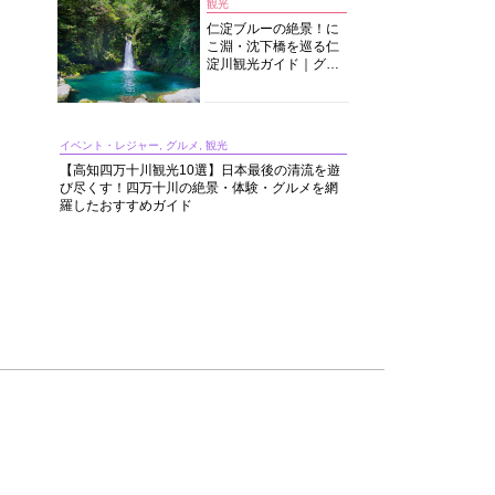
観光
仁淀ブルーの絶景！に
こ淵・沈下橋を巡る仁
淀川観光ガイド｜グル
メ・宿・モデルコース
まで完全網羅！
イベント・レジャー, グルメ, 観光
【高知四万十川観光10選】日本最後の清流を遊
び尽くす！四万十川の絶景・体験・グルメを網
羅したおすすめガイド