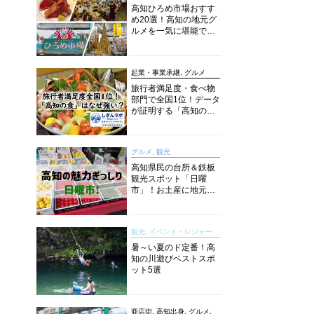
高知ひろめ市場おすす
め20選！高知の地元グ
ルメを一気に堪能でき
る超人気スポットを徹
底解剖
起業・事業承継, グルメ
旅行者満足度・食べ物
部門で全国1位！データ
が証明する「高知の
食」の実力【しぎんラ
ボレポート】
グルメ, 観光
高知県民の台所＆鉄板
観光スポット「日曜
市」！お土産に地元野
菜、ソウルフードまで
なんでもそろう高知の
巨大街路市を徹底解
観光, イベント・レジャー
説！
暑～い夏のド定番！高
知の川遊びベストスポ
ット5選
商店街, 高知出身, グルメ,