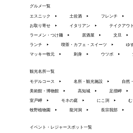
グルメ一覧
エスニック
土佐酒
フレンチ
▶︎
▶︎
▶︎
お取り寄せ
イタリアン
テイクアウ
▶︎
▶︎
ラーメン・つけ麺
居酒屋
文旦
▶︎
▶︎
▶︎
ランチ
喫茶・カフェ・スイーツ
ゆ
▶︎
▶︎
マッキー牧元
刺身
ウツボ
▶︎
▶︎
▶︎
観光名所一覧
モデルコース
名所・観光施設
自然
▶︎
▶︎
美術館・博物館
高知城
足摺岬
▶︎
▶︎
▶︎
室戸岬
モネの庭
にこ渕
む
▶︎
▶︎
▶︎
牧野植物園
龍河洞
長宗我部
▶︎
▶︎
▶︎
イベント・レジャースポット一覧