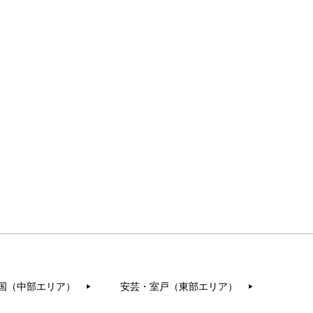
国（中部エリア）
安芸・室戸（東部エリア）
▶︎
▶︎