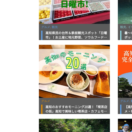
グルメ, 観光
観光, 
高知県民の台所＆鉄板観光スポット「日曜
暑～
市」！お土産に地元野菜、ソウルフードま
ポッ
で なんでもそろう高知の巨大街路市を徹
底解説！
グルメ
グルメ, 
高知のおすすめモーニング20選！「喫茶店
【高
の街」高知で美味しい喫茶店・カフェモー
メ・
ニングをいただきます！
向け