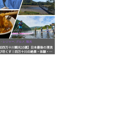
・レジャー, グルメ, 観光
知四万十川観光10選】日本最後の清流
び尽くす！四万十川の絶景・体験・グ
を網羅したおすすめガイド