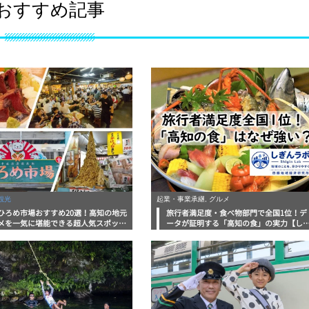
おすすめ記事
観光
起業・事業承継, グルメ
ひろめ市場おすすめ20選！高知の地元
旅行者満足度・食べ物部門で全国1位！デ
メを一気に堪能できる超人気スポット
ータが証明する「高知の食」の実力【し
底解剖
んラボレポート】