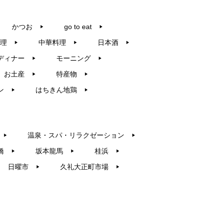
かつお
go to eat
▶︎
▶︎
理
中華料理
日本酒
▶︎
▶︎
▶︎
ディナー
モーニング
▶︎
▶︎
お土産
特産物
▶︎
▶︎
ン
はちきん地鶏
▶︎
▶︎
温泉・スパ・リラクゼーション
▶︎
▶︎
橋
坂本龍馬
桂浜
▶︎
▶︎
▶︎
日曜市
久礼大正町市場
▶︎
▶︎