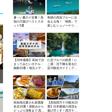
暑～い夏のド定番！高
奇跡の高知ブルーに出
知の川遊びベストスポ
会える海！「柏島」で
ット5選
楽しむシュノーケリン
グ、ダイビング、海水
浴にキャンプまで透明
度抜群の海の楽園を徹
底紹介
【26年最新】高知で泊
仁淀ブルーの絶景！に
まってみたいホテル・
こ淵・沈下橋を巡る仁
旅館10選！地元メディ
淀川観光ガイド｜グル
アが観光に最適な宿を
メ・宿・モデルコース
厳選
まで完全網羅！
ぎ
高知地元愛され居酒屋
【高知四万十川観光10
名店10選！昼飲みから
選】日本最後の清流を
どっぷり深夜まで 高知
遊び尽くす！四万十川