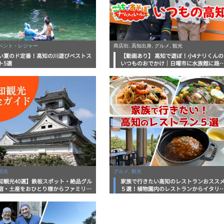
イベント・レジャー
商店街, 高知出身, グルメ, 観光
い夏のド定番！高知の川遊びベストス
【動画あり】 高知で遊ぼ！小4ナリくんの
ト5選
いつものおでかけ｜日曜市に水族館に路
電車にあちこち巡り
観光
グルメ, 観光
知観光40選】鉄板スポット・絶品グル
家族で行きたい高知のレストランおスス
宿・土産をおひとり様からファミリー
５選！植物園内のレストランからイタリ
まで徹底解説！
ンに中華まで楽しめる