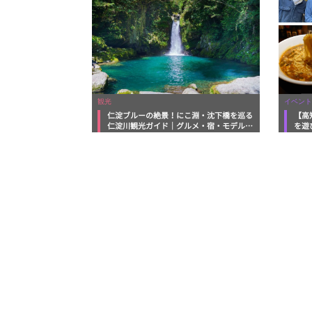
観光
イベント
仁淀ブルーの絶景！にこ淵・沈下橋を巡る
【高
仁淀川観光ガイド｜グルメ・宿・モデルコ
を遊
ースまで完全網羅！
ルメ