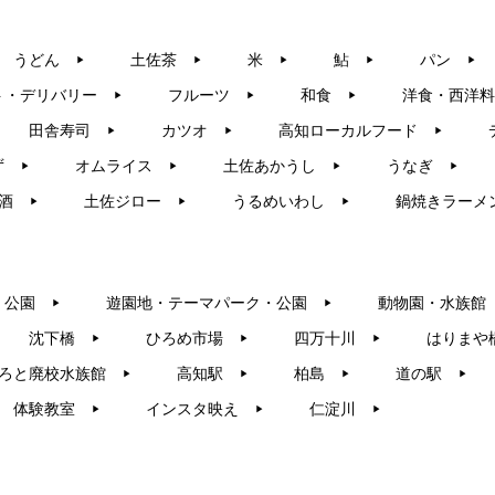
うどん
土佐茶
米
鮎
パン
▶︎
▶︎
▶︎
▶︎
▶︎
ト・デリバリー
フルーツ
和食
洋食・西洋料
▶︎
▶︎
▶︎
田舎寿司
カツオ
高知ローカルフード
▶︎
▶︎
▶︎
ず
オムライス
土佐あかうし
うなぎ
▶︎
▶︎
▶︎
▶︎
酒
土佐ジロー
うるめいわし
鍋焼きラーメ
▶︎
▶︎
▶︎
・公園
遊園地・テーマパーク・公園
動物園・水族館
▶︎
▶︎
沈下橋
ひろめ市場
四万十川
はりまや
▶︎
▶︎
▶︎
ろと廃校水族館
高知駅
柏島
道の駅
▶︎
▶︎
▶︎
▶︎
体験教室
インスタ映え
仁淀川
▶︎
▶︎
▶︎