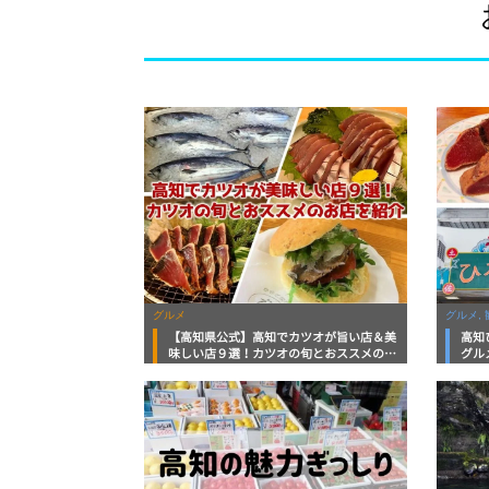
グルメ
グルメ, 
【高知県公式】高知でカツオが旨い店＆美
高知
味しい店９選！カツオの旬とおススメのお
グル
店を紹介
を徹