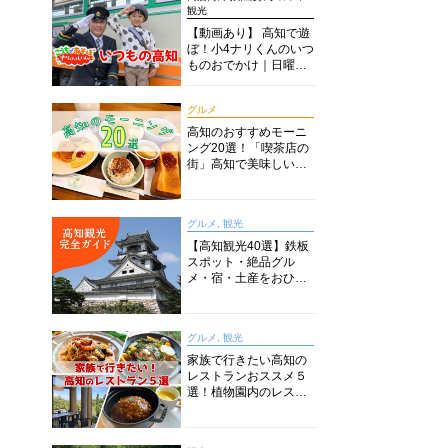
観光
【動画あり】 高知で遊
ぼ！小4ナリくんのいつ
ものおでかけ｜日曜市
に水族館に路面電車に
あちこち巡り
グルメ
高知のおすすめモーニ
ング20選！「喫茶店の
街」高知で美味しい喫
茶店・カフェモーニン
グをいただきます！
グルメ, 観光
【高知観光40選】鉄板
スポット・絶品グル
メ・宿・土産をおひと
り様からファミリー向
けまで徹底解説！
グルメ, 観光
家族で行きたい高知の
レストランおススメ５
選！植物園内のレスト
ランからイタリアンに
中華まで楽しめる