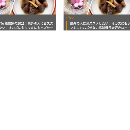
グルメ
k To 高知家の2021！県外の人におスス
県外の人におススメしたい！オカズにも
たい！オカズにもツマミにもハズせな
マミにもハズせない高知県民大好きロー
知県民大好きローカル食材３選
ル食材３選