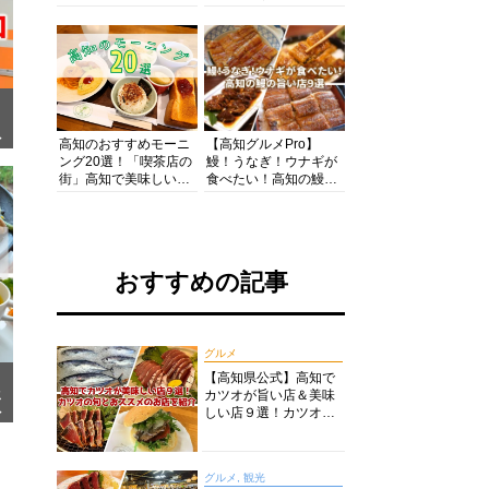
の酒と肴を満喫！【高
の絶景・体験・グルメ
知グルメPro】
を網羅したおすすめガ
イド
面
高知のおすすめモーニ
【高知グルメPro】
ング20選！「喫茶店の
鰻！うなぎ！ウナギが
街」高知で美味しい喫
食べたい！高知の鰻の
茶店・カフェモーニン
旨い店美味しい店９選
グをいただきます！
食いしんぼおじさんマ
ッキー牧元の高知満腹
日記セレクション
おすすめの記事
グルメ
【高知県公式】高知で
カツオが旨い店＆美味
メ
ア
しい店９選！カツオの
旬とおススメのお店を
紹介
グルメ, 観光