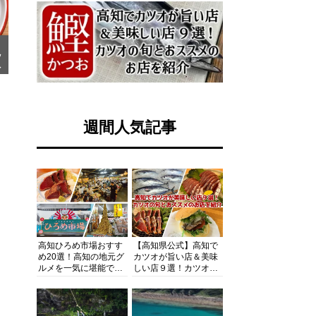
ツ
カ
週間人気記事
高知ひろめ市場おすす
【高知県公式】高知で
め20選！高知の地元グ
カツオが旨い店＆美味
ルメを一気に堪能でき
しい店９選！カツオの
る超人気スポットを徹
旬とおススメのお店を
底解剖
紹介