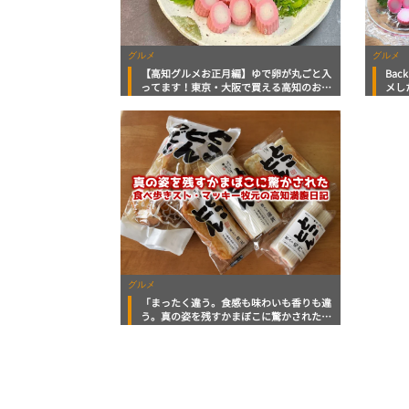
グルメ
グルメ
【高知グルメお正月編】ゆで卵が丸ごと入
Bac
ってます！東京・大阪で買える高知のお正
メし
月の定番練り物２トップ
い高
グルメ
「まったく違う。食感も味わいも香りも違
う。真の姿を残すかまぼこに驚かされた」
食べ歩きスト・マッキー牧元の高知満腹日
記 その91