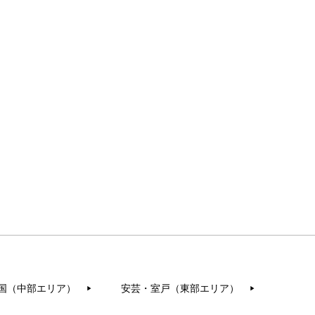
国（中部エリア）
安芸・室戸（東部エリア）
▶︎
▶︎