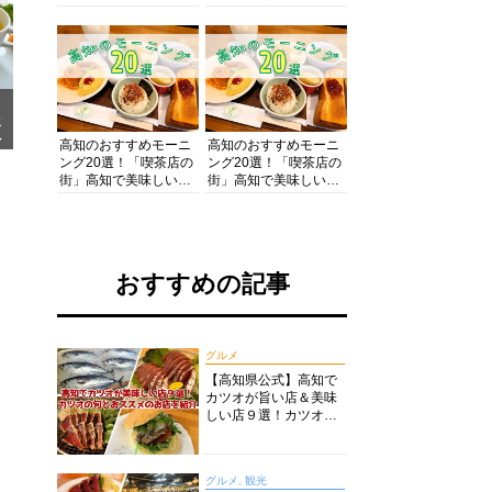
の酒と肴を満喫！【高
の絶景・体験・グルメ
知グルメPro】
を網羅したおすすめガ
イド
メ
ア
高知のおすすめモーニ
高知のおすすめモーニ
ング20選！「喫茶店の
ング20選！「喫茶店の
街」高知で美味しい喫
街」高知で美味しい喫
茶店・カフェモーニン
茶店・カフェモーニン
グをいただきます！
グをいただきます！
おすすめの記事
グルメ
【高知県公式】高知で
カツオが旨い店＆美味
しい店９選！カツオの
旬とおススメのお店を
紹介
グルメ, 観光