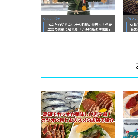
グルメ, 観光
グルメ, 
あなたの知らない土佐和紙の世界へ！伝統
体験
工芸の真髄に触れる「いの町紙の博物館」
る道
紙漉