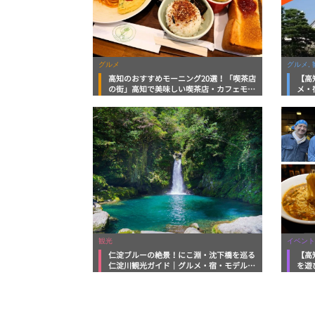
グルメ
グルメ, 
高知のおすすめモーニング20選！「喫茶店
【高
の街」高知で美味しい喫茶店・カフェモー
メ・
ニングをいただきます！
向け
観光
イベント
仁淀ブルーの絶景！にこ淵・沈下橋を巡る
【高
仁淀川観光ガイド｜グルメ・宿・モデルコ
を遊
ースまで完全網羅！
ルメ