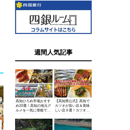
週間人気記事
高知ひろめ市場おすす
【高知県公式】高知で
め20選！高知の地元グ
カツオが旨い店＆美味
ルメを一気に堪能でき
しい店９選！カツオの
る超人気スポットを徹
旬とおススメのお店を
底解剖
紹介