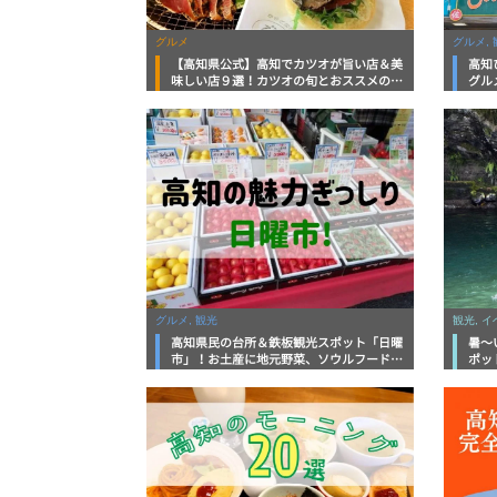
グルメ
グルメ, 
【高知県公式】高知でカツオが旨い店＆美
高知
味しい店９選！カツオの旬とおススメのお
グル
店を紹介
を徹
グルメ, 観光
観光, 
高知県民の台所＆鉄板観光スポット「日曜
暑～
市」！お土産に地元野菜、ソウルフードま
ポッ
で なんでもそろう高知の巨大街路市を徹
底解説！