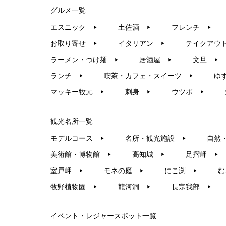
グルメ一覧
エスニック
土佐酒
フレンチ
▶︎
▶︎
▶︎
お取り寄せ
イタリアン
テイクアウ
▶︎
▶︎
ラーメン・つけ麺
居酒屋
文旦
▶︎
▶︎
▶︎
ランチ
喫茶・カフェ・スイーツ
ゆ
▶︎
▶︎
マッキー牧元
刺身
ウツボ
▶︎
▶︎
▶︎
観光名所一覧
モデルコース
名所・観光施設
自然
▶︎
▶︎
美術館・博物館
高知城
足摺岬
▶︎
▶︎
▶︎
室戸岬
モネの庭
にこ渕
む
▶︎
▶︎
▶︎
牧野植物園
龍河洞
長宗我部
▶︎
▶︎
▶︎
イベント・レジャースポット一覧