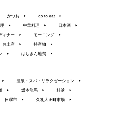
かつお
go to eat
▶︎
▶︎
理
中華料理
日本酒
▶︎
▶︎
▶︎
ディナー
モーニング
▶︎
▶︎
お土産
特産物
▶︎
▶︎
ン
はちきん地鶏
▶︎
▶︎
温泉・スパ・リラクゼーション
▶︎
▶︎
橋
坂本龍馬
桂浜
▶︎
▶︎
▶︎
日曜市
久礼大正町市場
▶︎
▶︎