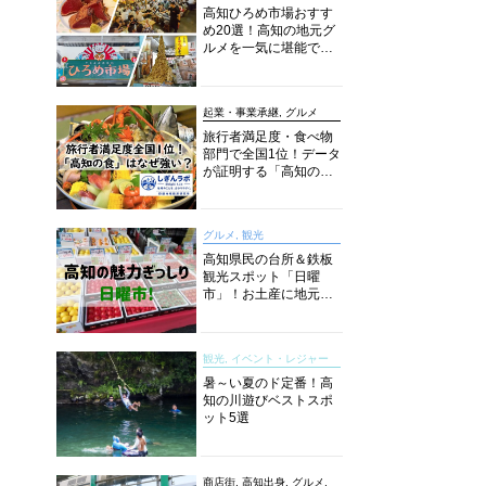
高知ひろめ市場おすす
め20選！高知の地元グ
ルメを一気に堪能でき
る超人気スポットを徹
底解剖
起業・事業承継, グルメ
旅行者満足度・食べ物
部門で全国1位！データ
が証明する「高知の
食」の実力【しぎんラ
ボレポート】
グルメ, 観光
高知県民の台所＆鉄板
観光スポット「日曜
市」！お土産に地元野
菜、ソウルフードまで
なんでもそろう高知の
巨大街路市を徹底解
観光, イベント・レジャー
説！
暑～い夏のド定番！高
知の川遊びベストスポ
ット5選
商店街, 高知出身, グルメ,