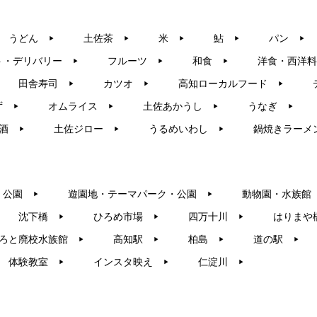
うどん
土佐茶
米
鮎
パン
▶︎
▶︎
▶︎
▶︎
▶︎
ト・デリバリー
フルーツ
和食
洋食・西洋料
▶︎
▶︎
▶︎
田舎寿司
カツオ
高知ローカルフード
▶︎
▶︎
▶︎
ず
オムライス
土佐あかうし
うなぎ
▶︎
▶︎
▶︎
▶︎
酒
土佐ジロー
うるめいわし
鍋焼きラーメ
▶︎
▶︎
▶︎
・公園
遊園地・テーマパーク・公園
動物園・水族館
▶︎
▶︎
沈下橋
ひろめ市場
四万十川
はりまや
▶︎
▶︎
▶︎
ろと廃校水族館
高知駅
柏島
道の駅
▶︎
▶︎
▶︎
▶︎
体験教室
インスタ映え
仁淀川
▶︎
▶︎
▶︎