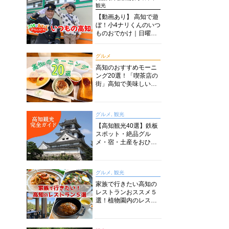
観光
【動画あり】 高知で遊
ぼ！小4ナリくんのいつ
ものおでかけ｜日曜市
に水族館に路面電車に
あちこち巡り
グルメ
高知のおすすめモーニ
ング20選！「喫茶店の
街」高知で美味しい喫
茶店・カフェモーニン
グをいただきます！
グルメ, 観光
【高知観光40選】鉄板
スポット・絶品グル
メ・宿・土産をおひと
り様からファミリー向
けまで徹底解説！
グルメ, 観光
家族で行きたい高知の
レストランおススメ５
選！植物園内のレスト
ランからイタリアンに
中華まで楽しめる