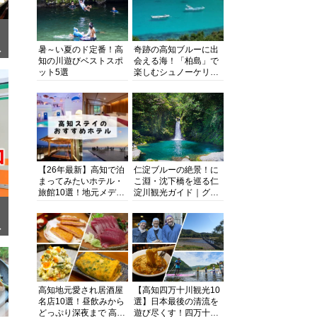
暑～い夏のド定番！高
奇跡の高知ブルーに出
ぎ
知の川遊びベストスポ
会える海！「柏島」で
ット5選
楽しむシュノーケリン
グ、ダイビング、海水
浴にキャンプまで透明
度抜群の海の楽園を徹
底紹介
【26年最新】高知で泊
仁淀ブルーの絶景！に
まってみたいホテル・
こ淵・沈下橋を巡る仁
旅館10選！地元メディ
淀川観光ガイド｜グル
アが観光に最適な宿を
メ・宿・モデルコース
厳選
まで完全網羅！
面
高知地元愛され居酒屋
【高知四万十川観光10
名店10選！昼飲みから
選】日本最後の清流を
どっぷり深夜まで 高知
遊び尽くす！四万十川