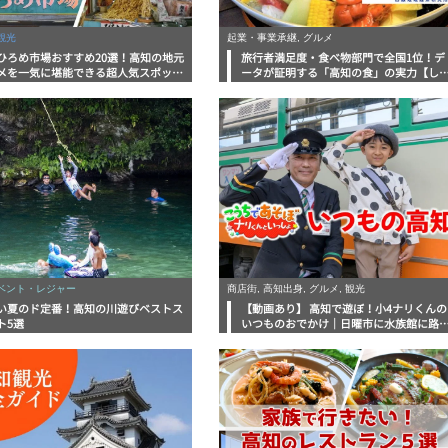
観光
起業・事業承継, グルメ
ひろめ市場おすすめ20選！高知の地元
旅行者満足度・食べ物部門で全国1位！デ
メを一気に堪能できる超人気スポット
ータが証明する「高知の食」の実力【し
底解剖
んラボレポート】
イベント・レジャー
商店街, 高知出身, グルメ, 観光
い夏のド定番！高知の川遊びベストス
【動画あり】 高知で遊ぼ！小4ナリくんの
ト5選
いつものおでかけ｜日曜市に水族館に路
電車にあちこち巡り