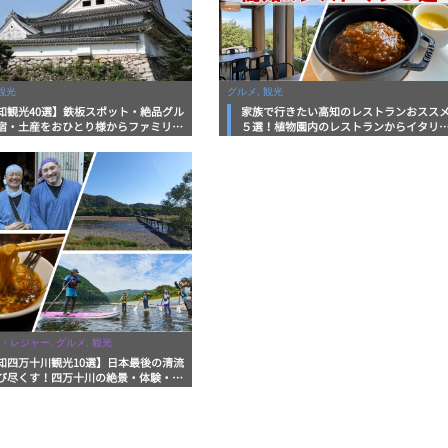
観光
グルメ, 観光
知観光40選】鉄板スポット・絶品グル
家族で行きたい高知のレストランおスス
宿・土産をおひとり様からファミリー
５選！植物園内のレストランからイタリ
まで徹底解説！
ンに中華まで楽しめる
・レジャー, グルメ, 観光
知四万十川観光10選】日本最後の清流
び尽くす！四万十川の絶景・体験・グ
を網羅したおすすめガイド