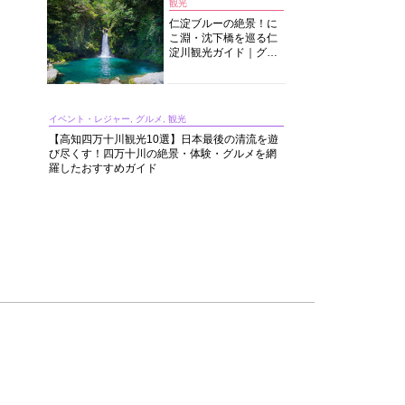
観光
仁淀ブルーの絶景！に
こ淵・沈下橋を巡る仁
淀川観光ガイド｜グル
メ・宿・モデルコース
まで完全網羅！
イベント・レジャー, グルメ, 観光
【高知四万十川観光10選】日本最後の清流を遊
び尽くす！四万十川の絶景・体験・グルメを網
羅したおすすめガイド