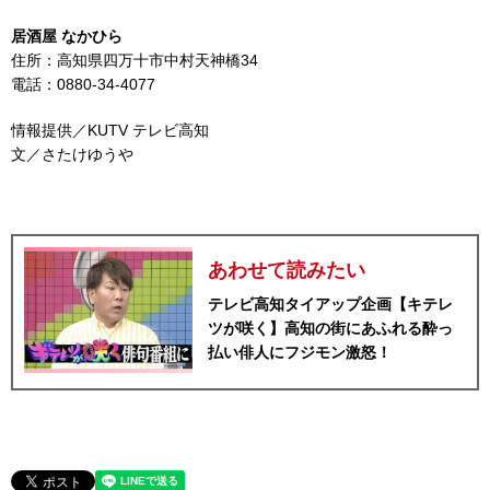
居酒屋 なかひら
住所：高知県四万十市中村天神橋34
電話：0880-34-4077
情報提供／KUTV テレビ高知
文／さたけゆうや
あわせて読みたい
テレビ高知タイアップ企画【キテレ
ツが咲く】高知の街にあふれる酔っ
払い俳人にフジモン激怒！