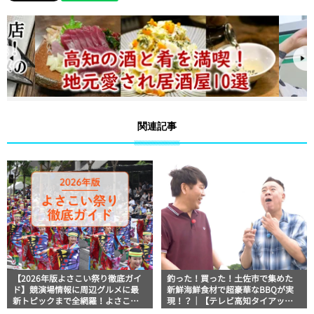
関連記事
【2026年版よさこい祭り徹底ガイ
釣った！買った！土佐市で集めた
ド】競演場情報に周辺グルメに最
新鮮海鮮食材で超豪華なBBQが実
新トピックまで全網羅！よさこい
現！？｜【テレビ高知タイアップ
祭りを満喫できるよさこい情報完
企画】FUJIWARAのキテレツが咲