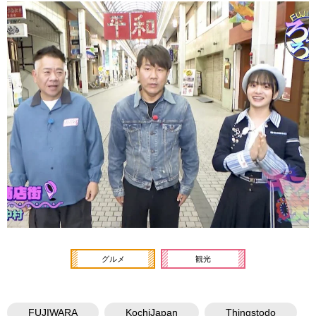
グルメ
観光
FUJIWARA
KochiJapan
Thingstodo