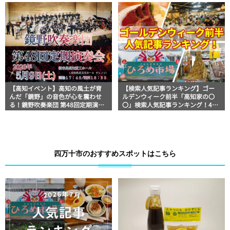
全版
く！
【高知イベント】高知の風土が育
【検索人気記事ランキング】ゴー
んだ「鏡野」の音色が心を震わせ
ルデンウィーク前半「高知家の〇
る！鏡野吹奏楽団 第48回定期演奏
〇」検索人気記事ランキング！4月
会開催
29日～5月4日
四万十市のおすすめスポットはこちら