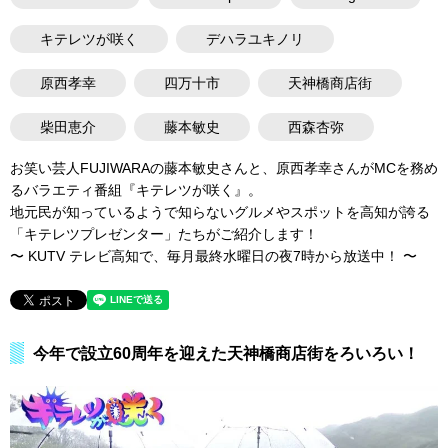
キテレツが咲く
デハラユキノリ
原西孝幸
四万十市
天神橋商店街
柴田恵介
藤本敏史
西森杏弥
お笑い芸人FUJIWARAの藤本敏史さんと、原西孝幸さんがMCを務め
るバラエティ番組『キテレツが咲く』。
地元民が知っているようで知らないグルメやスポットを高知が誇る
「キテレツプレゼンター」たちがご紹介します！
〜 KUTV テレビ高知で、毎月最終水曜日の夜7時から放送中！ 〜
今年で設立60周年を迎えた天神橋商店街をろいろい！