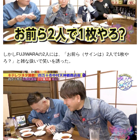
しかしFUJIWARAの2人には、「お前ら（サインは）2人で1枚や
ろ？」と雑な扱いで笑いを誘った。