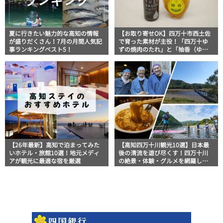
夏に行きたい魅力的な高知の情報
【お取り寄せOK】四万十市西土佐
が盛りだくさん！7月の月間人気記
で育った素材が主役！「四万十ゆ
事ランキングベスト5！
ずの焼肉のたれ」と「柚香（ゆこ
う）」│山間屋
【26年最新】高知で泊まってみた
【高知四万十川観光10選】日本最
いホテル・旅館10選！地元メディ
後の清流を遊び尽くす！四万十川
アが観光に最適な宿を厳選
の絶景・体験・グルメを網羅した
おすすめガイド