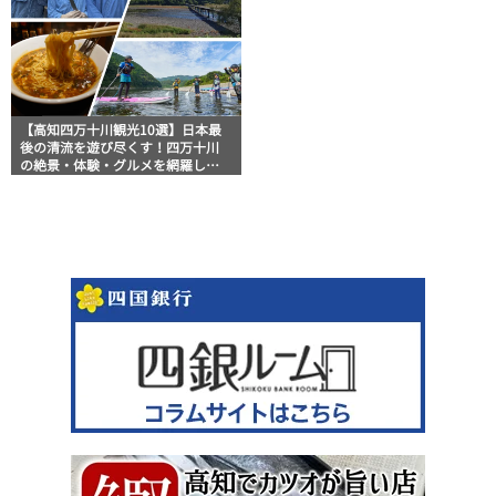
【高知四万十川観光10選】日本最
後の清流を遊び尽くす！四万十川
の絶景・体験・グルメを網羅した
おすすめガイド