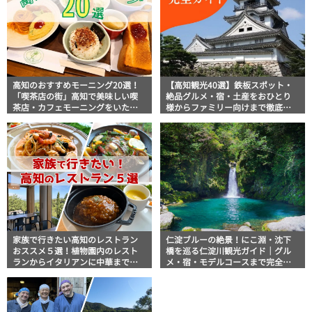
高知のおすすめモーニング20選！
【高知観光40選】鉄板スポット・
「喫茶店の街」高知で美味しい喫
絶品グルメ・宿・土産をおひとり
茶店・カフェモーニングをいただ
様からファミリー向けまで徹底解
きます！
説！
家族で行きたい高知のレストラン
仁淀ブルーの絶景！にこ淵・沈下
おススメ５選！植物園内のレスト
橋を巡る仁淀川観光ガイド｜グル
ランからイタリアンに中華まで楽
メ・宿・モデルコースまで完全網
しめる
羅！