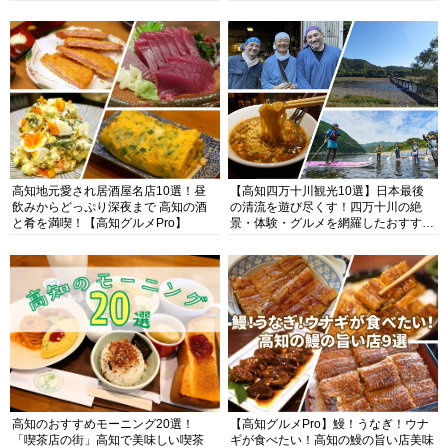
高知地元愛され居酒屋名店10選！昼
【高知四万十川観光10選】日本最後
飲みからどっぷり深夜まで 高知の酒
の清流を遊び尽くす！四万十川の絶
と肴を満喫！【高知グルメPro】
景・体験・グルメを網羅したおすすめ
ガイド
高知のおすすめモーニング20選！
【高知グルメPro】鰻！うなぎ！ウナ
「喫茶店の街」高知で美味しい喫茶
ギが食べたい！高知の鰻の旨い店美味