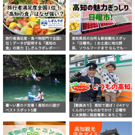
旅行者満足度・食べ物部門で全国1
高知県民の台所＆鉄板観光スポッ
位！データが証明する「高知の
ト「日曜市」！お土産に地元野
食」の実力【しぎんラボレポー
菜、ソウルフードまで なんでもそ
ト】
ろう高知の巨大街路市を徹底解
説！
暑～い夏のド定番！高知の川遊び
【動画あり】 高知で遊ぼ！小4ナリ
ベストスポット5選
くんのいつものおでかけ｜日曜市
に水族館に路面電車にあちこち巡
り