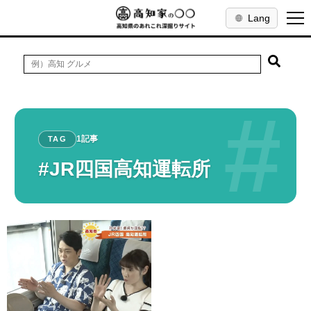
Lang
#
1記事
TAG
#JR四国高知運転所