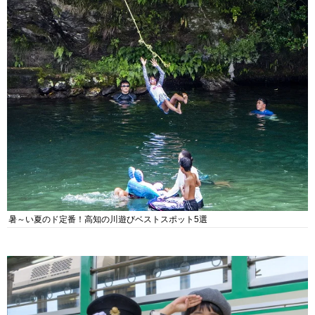
暑～い夏のド定番！高知の川遊びベストスポット5選