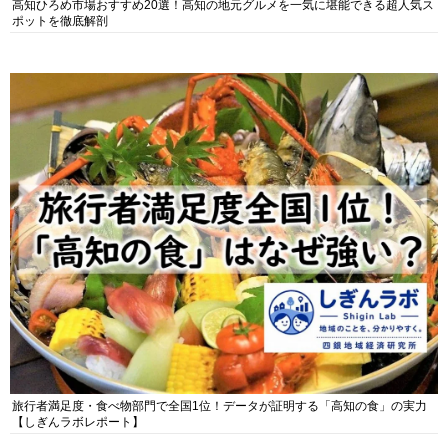
高知ひろめ市場おすすめ20選！高知の地元グルメを一気に堪能できる超人気ス
ポットを徹底解剖
旅行者満足度・食べ物部門で全国1位！データが証明する「高知の食」の実力
【しぎんラボレポート】