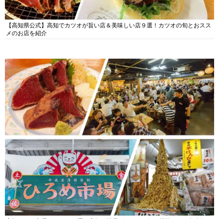
【高知県公式】高知でカツオが旨い店＆美味しい店９選！カツオの旬とおスス
メのお店を紹介