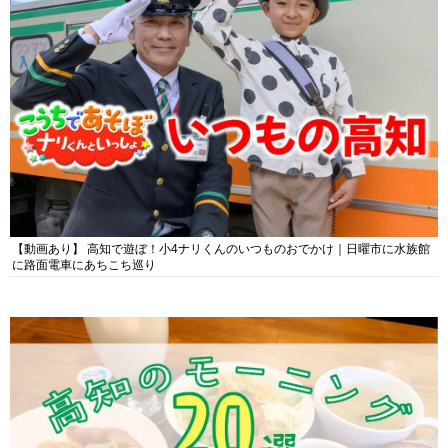
【動画あり】 高知で遊ぼ！小4ナリくんのいつものおでかけ｜日曜市に水族館
に路面電車にあちこち巡り