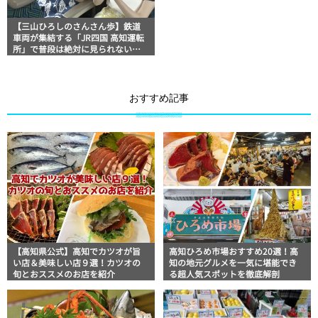
【三山ひろしのさんさん歩】鉄道
車両が集結する「JR四国 高知運転
所」で普段は絶対に見られない光
景を見学！
おすすめ記事
【高知県公式】高知でカツオが旨
高知ひろめ市場おすすめ20選！高
い店＆美味しい店９選！カツオの
知の地元グルメを一気に堪能でき
旬とおススメのお店を紹介
る超人気スポットを徹底解剖