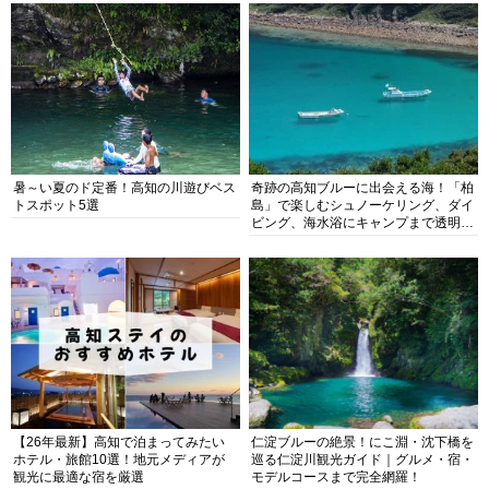
暑～い夏のド定番！高知の川遊びベス
奇跡の高知ブルーに出会える海！「柏
トスポット5選
島」で楽しむシュノーケリング、ダイ
ビング、海水浴にキャンプまで透明度
抜群の海の楽園を徹底紹介
【26年最新】高知で泊まってみたい
仁淀ブルーの絶景！にこ淵・沈下橋を
ホテル・旅館10選！地元メディアが
巡る仁淀川観光ガイド｜グルメ・宿・
観光に最適な宿を厳選
モデルコースまで完全網羅！