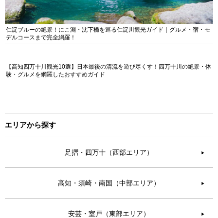
仁淀ブルーの絶景！にこ淵・沈下橋を巡る仁淀川観光ガイド｜グルメ・宿・モ
デルコースまで完全網羅！
【高知四万十川観光10選】日本最後の清流を遊び尽くす！四万十川の絶景・体
験・グルメを網羅したおすすめガイド
エリアから探す
足摺・四万十（西部エリア）
▶︎
高知・須崎・南国（中部エリア）
▶︎
安芸・室戸（東部エリア）
▶︎