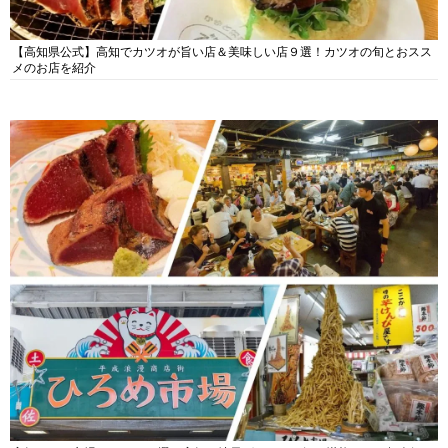
【高知県公式】高知でカツオが旨い店＆美味しい店９選！カツオの旬とおスス
メのお店を紹介