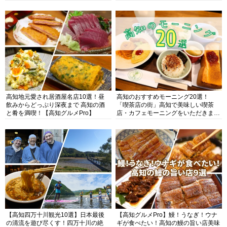
高知地元愛され居酒屋名店10選！昼
高知のおすすめモーニング20選！
飲みからどっぷり深夜まで 高知の酒
「喫茶店の街」高知で美味しい喫茶
と肴を満喫！【高知グルメPro】
店・カフェモーニングをいただきま
す！
【高知四万十川観光10選】日本最後
【高知グルメPro】鰻！うなぎ！ウナ
の清流を遊び尽くす！四万十川の絶
ギが食べたい！高知の鰻の旨い店美味