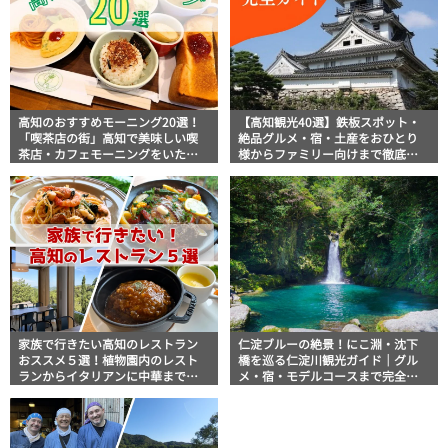
高知のおすすめモーニング20選！
【高知観光40選】鉄板スポット・
「喫茶店の街」高知で美味しい喫
絶品グルメ・宿・土産をおひとり
茶店・カフェモーニングをいただ
様からファミリー向けまで徹底解
きます！
説！
家族で行きたい高知のレストラン
仁淀ブルーの絶景！にこ淵・沈下
おススメ５選！植物園内のレスト
橋を巡る仁淀川観光ガイド｜グル
ランからイタリアンに中華まで楽
メ・宿・モデルコースまで完全網
しめる
羅！