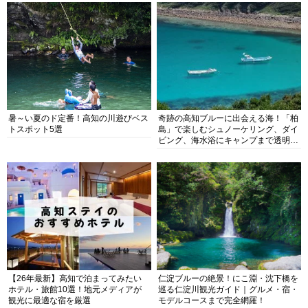
暑～い夏のド定番！高知の川遊びベス
奇跡の高知ブルーに出会える海！「柏
トスポット5選
島」で楽しむシュノーケリング、ダイ
ビング、海水浴にキャンプまで透明度
抜群の海の楽園を徹底紹介
【26年最新】高知で泊まってみたい
仁淀ブルーの絶景！にこ淵・沈下橋を
ホテル・旅館10選！地元メディアが
巡る仁淀川観光ガイド｜グルメ・宿・
観光に最適な宿を厳選
モデルコースまで完全網羅！