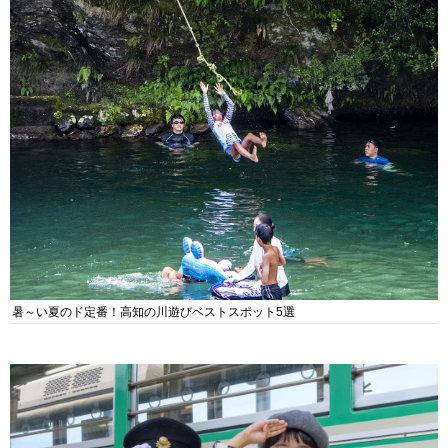
暑～い夏のド定番！高知の川遊びベストスポット5選