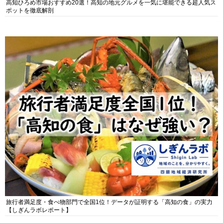
高知ひろめ市場おすすめ20選！高知の地元グルメを一気に堪能できる超人気ス
ポットを徹底解剖
旅行者満足度・食べ物部門で全国1位！データが証明する「高知の食」の実力
【しぎんラボレポート】