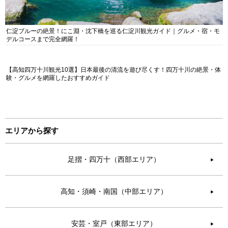
仁淀ブルーの絶景！にこ淵・沈下橋を巡る仁淀川観光ガイド｜グルメ・宿・モ
デルコースまで完全網羅！
【高知四万十川観光10選】日本最後の清流を遊び尽くす！四万十川の絶景・体
験・グルメを網羅したおすすめガイド
エリアから探す
足摺・四万十（西部エリア）
▶︎
高知・須崎・南国（中部エリア）
▶︎
安芸・室戸（東部エリア）
▶︎