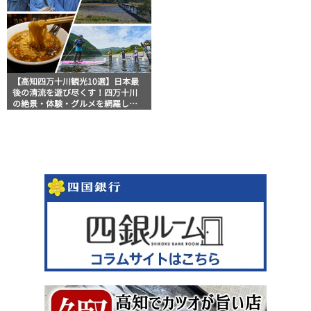
【高知四万十川観光10選】日本最
後の清流を遊び尽くす！四万十川
の絶景・体験・グルメを網羅した
おすすめガイド