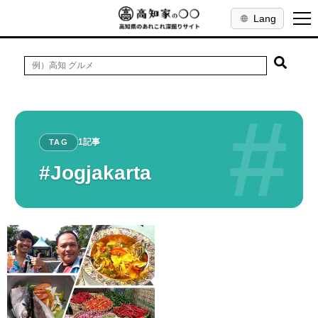
Lang
#
1記事
TAG
#Jogjakarta