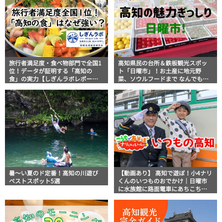
旅行者満足度・食べ物部門で全国1
高知県民の台所＆鉄板観光スポッ
位！データが証明する「高知の
ト「日曜市」！お土産に地元野
食」の実力【しぎんラボレポー
菜、ソウルフードまで なんでもそ
ト】
ろう高知の巨大街路市を徹底解
説！
暑～い夏のド定番！高知の川遊び
【動画あり】 高知で遊ぼ！小4ナリ
ベストスポット5選
くんのいつものおでかけ｜日曜市
に水族館に路面電車にあちこち巡
り