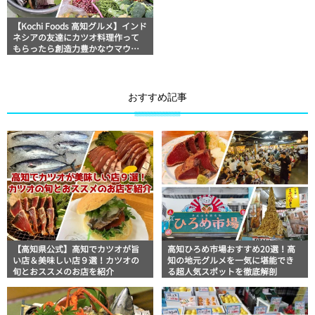
【Kochi Foods 高知グルメ】インド
ネシアの友達にカツオ料理作って
もらったら創造力豊かなウマウマ
メニューが出来上がった！
おすすめ記事
【高知県公式】高知でカツオが旨
高知ひろめ市場おすすめ20選！高
い店＆美味しい店９選！カツオの
知の地元グルメを一気に堪能でき
旬とおススメのお店を紹介
る超人気スポットを徹底解剖