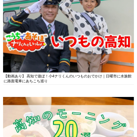
【動画あり】 高知で遊ぼ！小4ナリくんのいつものおでかけ｜日曜市に水族館
に路面電車にあちこち巡り