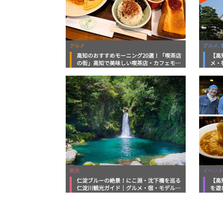
グルメ
グルメ, 
高知のおすすめモーニング20選！「喫茶店
【高
の街」高知で美味しい喫茶店・カフェモー
メ・
ニングをいただきます！
向け
観光
イベント
仁淀ブルーの絶景！にこ淵・沈下橋を巡る
【高
仁淀川観光ガイド｜グルメ・宿・モデルコ
を遊
ースまで完全網羅！
ルメ