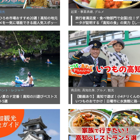
観光
起業・事業承継, グルメ
ひろめ市場おすすめ20選！高知の地元
旅行者満足度・食べ物部門で全国1位！デ
メを一気に堪能できる超人気スポット
ータが証明する「高知の食」の実力【し
底解剖
んラボレポート】
イベント・レジャー
商店街, 高知出身, グルメ, 観光
い夏のド定番！高知の川遊びベストス
【動画あり】 高知で遊ぼ！小4ナリくんの
ト5選
いつものおでかけ｜日曜市に水族館に路
電車にあちこち巡り