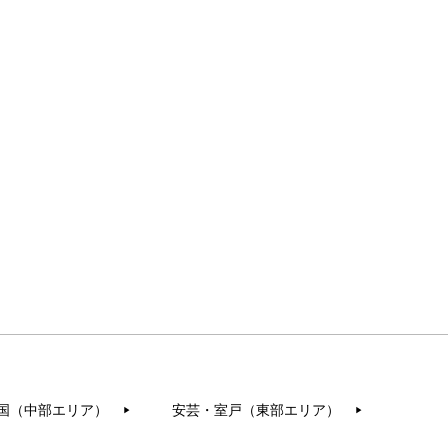
国（中部エリア）
安芸・室戸（東部エリア）
▶︎
▶︎