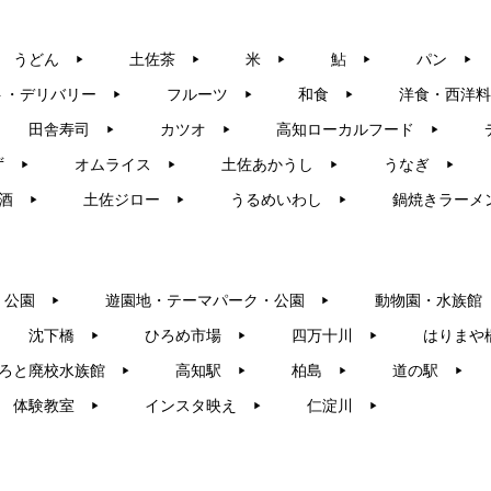
うどん
土佐茶
米
鮎
パン
▶︎
▶︎
▶︎
▶︎
▶︎
ト・デリバリー
フルーツ
和食
洋食・西洋料
▶︎
▶︎
▶︎
田舎寿司
カツオ
高知ローカルフード
▶︎
▶︎
▶︎
ず
オムライス
土佐あかうし
うなぎ
▶︎
▶︎
▶︎
▶︎
酒
土佐ジロー
うるめいわし
鍋焼きラーメ
▶︎
▶︎
▶︎
・公園
遊園地・テーマパーク・公園
動物園・水族館
▶︎
▶︎
沈下橋
ひろめ市場
四万十川
はりまや
▶︎
▶︎
▶︎
ろと廃校水族館
高知駅
柏島
道の駅
▶︎
▶︎
▶︎
▶︎
体験教室
インスタ映え
仁淀川
▶︎
▶︎
▶︎