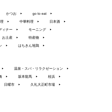
かつお
go to eat
▶︎
▶︎
理
中華料理
日本酒
▶︎
▶︎
▶︎
ディナー
モーニング
▶︎
▶︎
お土産
特産物
▶︎
▶︎
ン
はちきん地鶏
▶︎
▶︎
温泉・スパ・リラクゼーション
▶︎
▶︎
橋
坂本龍馬
桂浜
▶︎
▶︎
▶︎
日曜市
久礼大正町市場
▶︎
▶︎