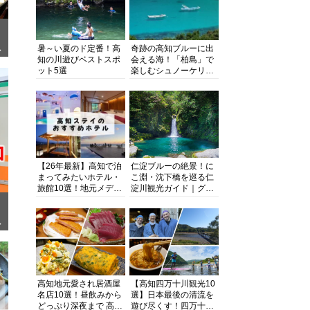
暑～い夏のド定番！高
奇跡の高知ブルーに出
ぎ
知の川遊びベストスポ
会える海！「柏島」で
ット5選
楽しむシュノーケリン
グ、ダイビング、海水
浴にキャンプまで透明
度抜群の海の楽園を徹
底紹介
【26年最新】高知で泊
仁淀ブルーの絶景！に
まってみたいホテル・
こ淵・沈下橋を巡る仁
旅館10選！地元メディ
淀川観光ガイド｜グル
アが観光に最適な宿を
メ・宿・モデルコース
厳選
まで完全網羅！
面
高知地元愛され居酒屋
【高知四万十川観光10
名店10選！昼飲みから
選】日本最後の清流を
どっぷり深夜まで 高知
遊び尽くす！四万十川