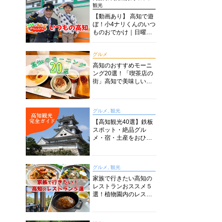
観光
【動画あり】 高知で遊
ぼ！小4ナリくんのいつ
ものおでかけ｜日曜市
に水族館に路面電車に
あちこち巡り
グルメ
高知のおすすめモーニ
ング20選！「喫茶店の
街」高知で美味しい喫
茶店・カフェモーニン
グをいただきます！
グルメ, 観光
【高知観光40選】鉄板
スポット・絶品グル
メ・宿・土産をおひと
り様からファミリー向
けまで徹底解説！
グルメ, 観光
家族で行きたい高知の
レストランおススメ５
選！植物園内のレスト
ランからイタリアンに
中華まで楽しめる