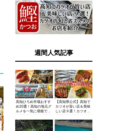
週間人気記事
高知ひろめ市場おすす
【高知県公式】高知で
め20選！高知の地元グ
カツオが旨い店＆美味
ルメを一気に堪能でき
しい店９選！カツオの
る超人気スポットを徹
旬とおススメのお店を
底解剖
紹介