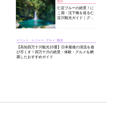
観光
仁淀ブルーの絶景！に
こ淵・沈下橋を巡る仁
淀川観光ガイド｜グル
メ・宿・モデルコース
まで完全網羅！
イベント・レジャー, グルメ, 観光
【高知四万十川観光10選】日本最後の清流を遊
び尽くす！四万十川の絶景・体験・グルメを網
羅したおすすめガイド