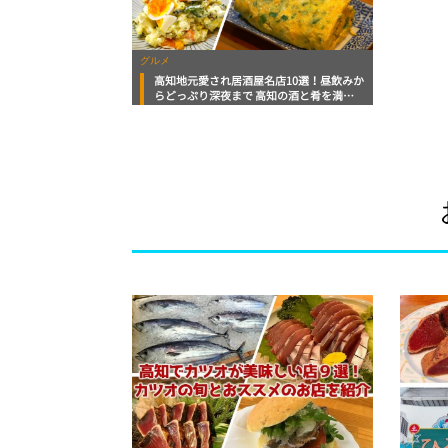
グルメ
高知地元愛され居酒屋名店10選！昼飲みか
らどっぷり深夜まで 高知の酒と肴を満
喫！【高知グルメPro】