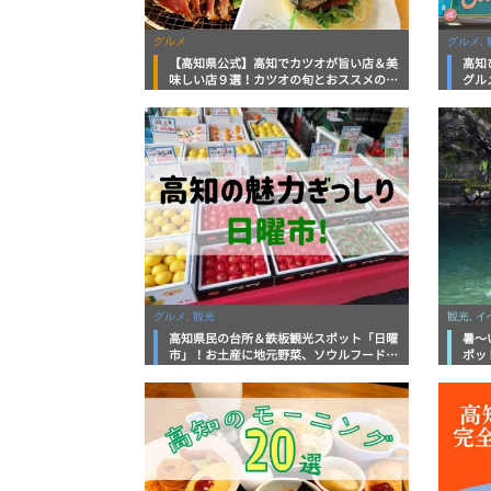
グルメ
グルメ, 
【高知県公式】高知でカツオが旨い店＆美
高知
味しい店９選！カツオの旬とおススメのお
グル
店を紹介
を徹
グルメ, 観光
観光, 
高知県民の台所＆鉄板観光スポット「日曜
暑～
市」！お土産に地元野菜、ソウルフードま
ポッ
で なんでもそろう高知の巨大街路市を徹
底解説！