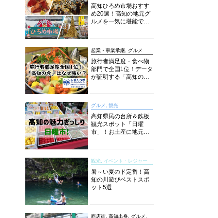
高知ひろめ市場おすす
め20選！高知の地元グ
ルメを一気に堪能でき
る超人気スポットを徹
底解剖
起業・事業承継, グルメ
旅行者満足度・食べ物
部門で全国1位！データ
が証明する「高知の
食」の実力【しぎんラ
ボレポート】
グルメ, 観光
高知県民の台所＆鉄板
観光スポット「日曜
市」！お土産に地元野
菜、ソウルフードまで
なんでもそろう高知の
巨大街路市を徹底解
観光, イベント・レジャー
説！
暑～い夏のド定番！高
知の川遊びベストスポ
ット5選
商店街, 高知出身, グルメ,