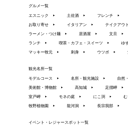
グルメ一覧
エスニック
土佐酒
フレンチ
▶︎
▶︎
▶︎
お取り寄せ
イタリアン
テイクアウ
▶︎
▶︎
ラーメン・つけ麺
居酒屋
文旦
▶︎
▶︎
▶︎
ランチ
喫茶・カフェ・スイーツ
ゆ
▶︎
▶︎
マッキー牧元
刺身
ウツボ
▶︎
▶︎
▶︎
観光名所一覧
モデルコース
名所・観光施設
自然
▶︎
▶︎
美術館・博物館
高知城
足摺岬
▶︎
▶︎
▶︎
室戸岬
モネの庭
にこ渕
む
▶︎
▶︎
▶︎
牧野植物園
龍河洞
長宗我部
▶︎
▶︎
▶︎
イベント・レジャースポット一覧