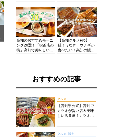
の酒と肴を満喫！【高
の絶景・体験・グルメ
知グルメPro】
を網羅したおすすめガ
イド
メ
ア
高知のおすすめモーニ
【高知グルメPro】
ング20選！「喫茶店の
鰻！うなぎ！ウナギが
街」高知で美味しい喫
食べたい！高知の鰻の
茶店・カフェモーニン
旨い店美味しい店９選
グをいただきます！
食いしんぼおじさんマ
ッキー牧元の高知満腹
日記セレクション
おすすめの記事
グルメ
【高知県公式】高知で
カツオが旨い店＆美味
しい店９選！カツオの
旬とおススメのお店を
紹介
グルメ, 観光