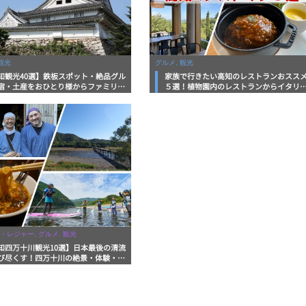
観光
グルメ, 観光
知観光40選】鉄板スポット・絶品グル
家族で行きたい高知のレストランおスス
宿・土産をおひとり様からファミリー
５選！植物園内のレストランからイタリ
まで徹底解説！
ンに中華まで楽しめる
・レジャー, グルメ, 観光
知四万十川観光10選】日本最後の清流
び尽くす！四万十川の絶景・体験・グ
を網羅したおすすめガイド