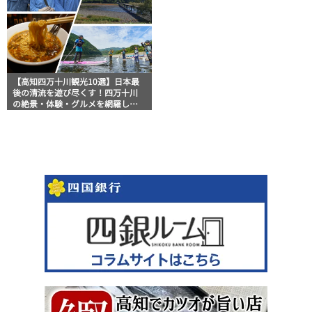
【高知四万十川観光10選】日本最
後の清流を遊び尽くす！四万十川
の絶景・体験・グルメを網羅した
おすすめガイド