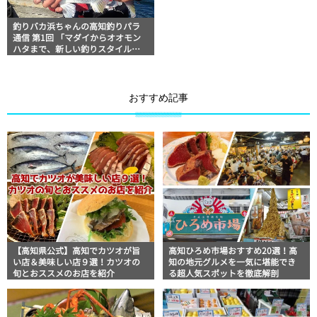
釣りバカ浜ちゃんの高知釣りパラ
通信 第1回 「マダイからオオモン
ハタまで、新しい釣りスタイル
『タイラバ』の楽しみ方」
おすすめ記事
【高知県公式】高知でカツオが旨
高知ひろめ市場おすすめ20選！高
い店＆美味しい店９選！カツオの
知の地元グルメを一気に堪能でき
旬とおススメのお店を紹介
る超人気スポットを徹底解剖