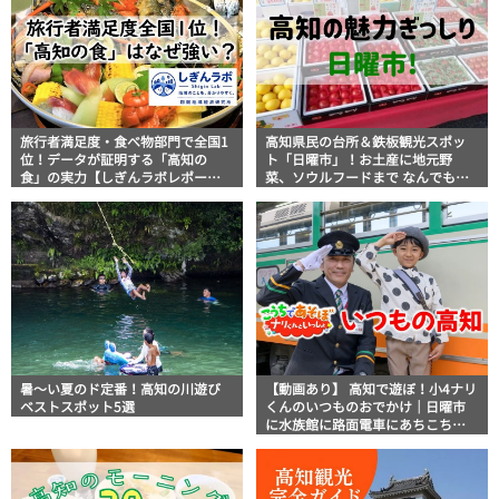
旅行者満足度・食べ物部門で全国1
高知県民の台所＆鉄板観光スポッ
位！データが証明する「高知の
ト「日曜市」！お土産に地元野
食」の実力【しぎんラボレポー
菜、ソウルフードまで なんでもそ
ト】
ろう高知の巨大街路市を徹底解
説！
暑～い夏のド定番！高知の川遊び
【動画あり】 高知で遊ぼ！小4ナリ
ベストスポット5選
くんのいつものおでかけ｜日曜市
に水族館に路面電車にあちこち巡
り