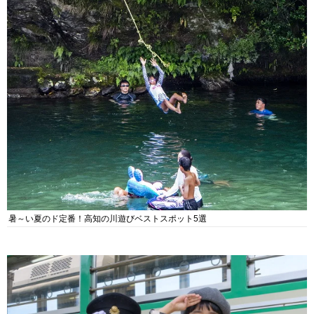
暑～い夏のド定番！高知の川遊びベストスポット5選