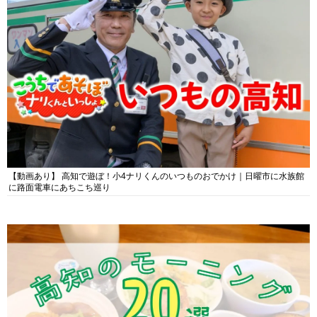
【動画あり】 高知で遊ぼ！小4ナリくんのいつものおでかけ｜日曜市に水族館
に路面電車にあちこち巡り