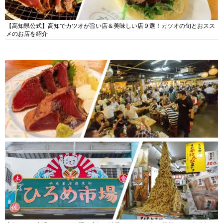
【高知県公式】高知でカツオが旨い店＆美味しい店９選！カツオの旬とおスス
メのお店を紹介