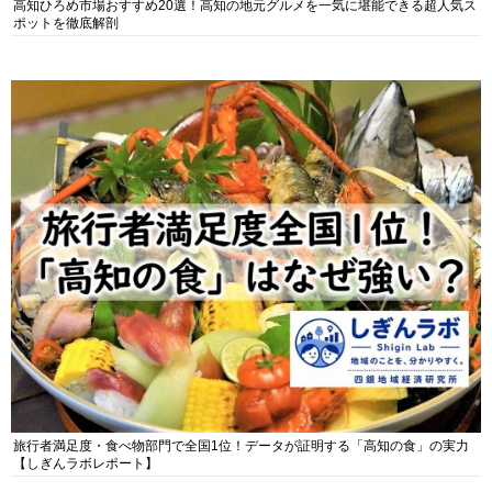
高知ひろめ市場おすすめ20選！高知の地元グルメを一気に堪能できる超人気ス
ポットを徹底解剖
旅行者満足度・食べ物部門で全国1位！データが証明する「高知の食」の実力
【しぎんラボレポート】