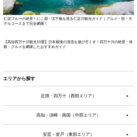
仁淀ブルーの絶景！にこ淵・沈下橋を巡る仁淀川観光ガイド｜グルメ・宿・モ
デルコースまで完全網羅！
【高知四万十川観光10選】日本最後の清流を遊び尽くす！四万十川の絶景・体
験・グルメを網羅したおすすめガイド
エリアから探す
足摺・四万十（西部エリア）
▶︎
高知・須崎・南国（中部エリア）
▶︎
安芸・室戸（東部エリア）
▶︎