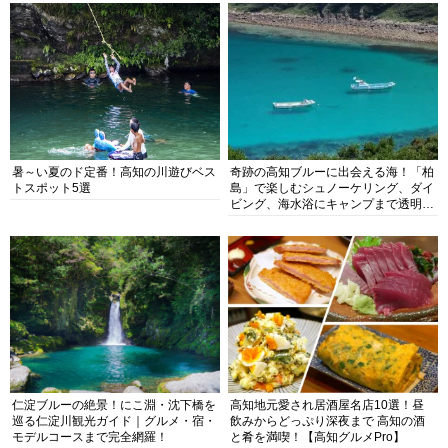
暑～い夏のド定番！高知の川遊びベス
奇跡の高知ブルーに出会える海！「柏
トスポット5選
島」で楽しむシュノーケリング、ダイ
ビング、海水浴にキャンプまで透明度
抜群の海の楽園を徹底紹介
仁淀ブルーの絶景！にこ淵・沈下橋を
高知地元愛され居酒屋名店10選！昼
巡る仁淀川観光ガイド｜グルメ・宿・
飲みからどっぷり深夜まで 高知の酒
モデルコースまで完全網羅！
と肴を満喫！【高知グルメPro】