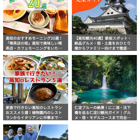
高知のおすすめモーニング20選！
【高知観光40選】鉄板スポット・
「喫茶店の街」高知で美味しい喫
絶品グルメ・宿・土産をおひとり
茶店・カフェモーニングをいただ
様からファミリー向けまで徹底解
きます！
説！
家族で行きたい高知のレストラン
仁淀ブルーの絶景！にこ淵・沈下
おススメ５選！植物園内のレスト
橋を巡る仁淀川観光ガイド｜グル
ランからイタリアンに中華まで楽
メ・宿・モデルコースまで完全網
しめる
羅！