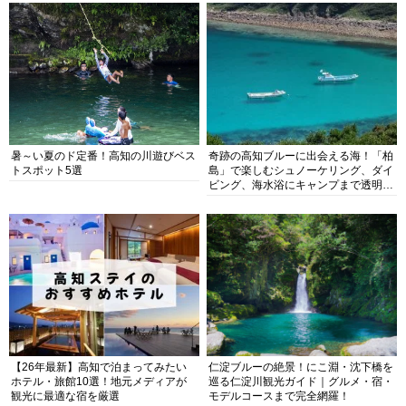
暑～い夏のド定番！高知の川遊びベス
奇跡の高知ブルーに出会える海！「柏
トスポット5選
島」で楽しむシュノーケリング、ダイ
ビング、海水浴にキャンプまで透明度
抜群の海の楽園を徹底紹介
【26年最新】高知で泊まってみたい
仁淀ブルーの絶景！にこ淵・沈下橋を
ホテル・旅館10選！地元メディアが
巡る仁淀川観光ガイド｜グルメ・宿・
観光に最適な宿を厳選
モデルコースまで完全網羅！