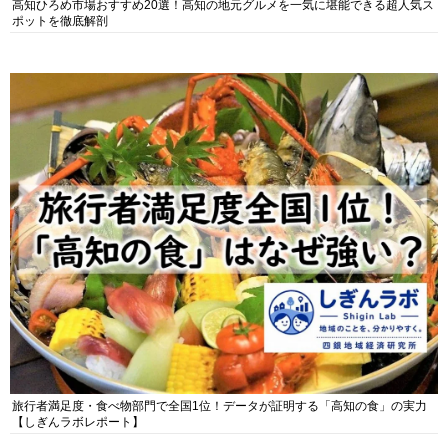
高知ひろめ市場おすすめ20選！高知の地元グルメを一気に堪能できる超人気ス
ポットを徹底解剖
旅行者満足度・食べ物部門で全国1位！データが証明する「高知の食」の実力
【しぎんラボレポート】