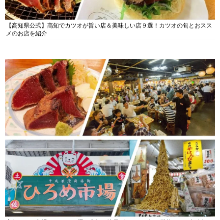
【高知県公式】高知でカツオが旨い店＆美味しい店９選！カツオの旬とおスス
メのお店を紹介