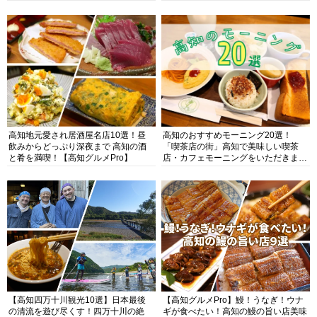
高知地元愛され居酒屋名店10選！昼
高知のおすすめモーニング20選！
飲みからどっぷり深夜まで 高知の酒
「喫茶店の街」高知で美味しい喫茶
と肴を満喫！【高知グルメPro】
店・カフェモーニングをいただきま
す！
【高知四万十川観光10選】日本最後
【高知グルメPro】鰻！うなぎ！ウナ
の清流を遊び尽くす！四万十川の絶
ギが食べたい！高知の鰻の旨い店美味