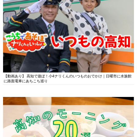
【動画あり】 高知で遊ぼ！小4ナリくんのいつものおでかけ｜日曜市に水族館
に路面電車にあちこち巡り