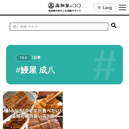
Lang
#
1記事
TAG
#鰻屋 成八