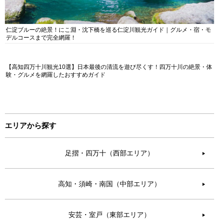
仁淀ブルーの絶景！にこ淵・沈下橋を巡る仁淀川観光ガイド｜グルメ・宿・モ
デルコースまで完全網羅！
【高知四万十川観光10選】日本最後の清流を遊び尽くす！四万十川の絶景・体
験・グルメを網羅したおすすめガイド
エリアから探す
足摺・四万十（西部エリア）
▶︎
高知・須崎・南国（中部エリア）
▶︎
安芸・室戸（東部エリア）
▶︎