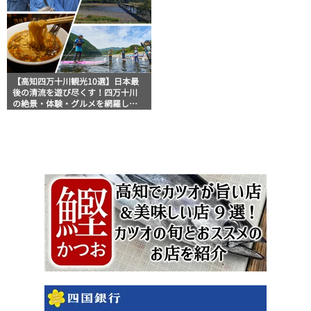
【高知四万十川観光10選】日本最
後の清流を遊び尽くす！四万十川
の絶景・体験・グルメを網羅した
おすすめガイド