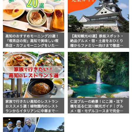
高知のおすすめモーニング20選！
【高知観光40選】鉄板スポット・
「喫茶店の街」高知で美味しい喫
絶品グルメ・宿・土産をおひとり
茶店・カフェモーニングをいただ
様からファミリー向けまで徹底解
きます！
説！
家族で行きたい高知のレストラン
仁淀ブルーの絶景！にこ淵・沈下
おススメ５選！植物園内のレスト
橋を巡る仁淀川観光ガイド｜グル
ランからイタリアンに中華まで楽
メ・宿・モデルコースまで完全網
しめる
羅！