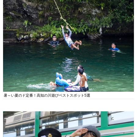
暑～い夏のド定番！高知の川遊びベストスポット5選