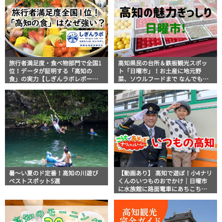
旅行者満足度・食べ物部門で全国1
高知県民の台所＆鉄板観光スポッ
位！データが証明する「高知の
ト「日曜市」！お土産に地元野
食」の実力【しぎんラボレポー
菜、ソウルフードまで なんでもそ
ト】
ろう高知の巨大街路市を徹底解
説！
暑～い夏のド定番！高知の川遊び
【動画あり】 高知で遊ぼ！小4ナリ
ベストスポット5選
くんのいつものおでかけ｜日曜市
に水族館に路面電車にあちこち巡
り