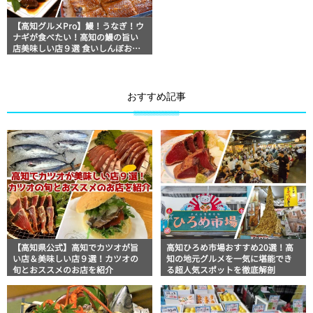
【高知グルメPro】鰻！うなぎ！ウ
ナギが食べたい！高知の鰻の旨い
店美味しい店９選 食いしんぼおじ
さんマッキー牧元の高知満腹日記
セレクション
おすすめ記事
【高知県公式】高知でカツオが旨
高知ひろめ市場おすすめ20選！高
い店＆美味しい店９選！カツオの
知の地元グルメを一気に堪能でき
旬とおススメのお店を紹介
る超人気スポットを徹底解剖