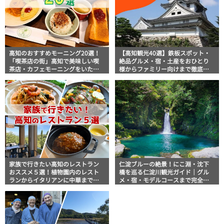
高知のおすすめモーニング20選！
【高知観光40選】鉄板スポット・
「喫茶店の街」高知で美味しい喫
絶品グルメ・宿・土産をおひとり
茶店・カフェモーニングをいただ
様からファミリー向けまで徹底解
きます！
説！
家族で行きたい高知のレストラン
仁淀ブルーの絶景！にこ淵・沈下
おススメ５選！植物園内のレスト
橋を巡る仁淀川観光ガイド｜グル
ランからイタリアンに中華まで楽
メ・宿・モデルコースまで完全網
しめる
羅！