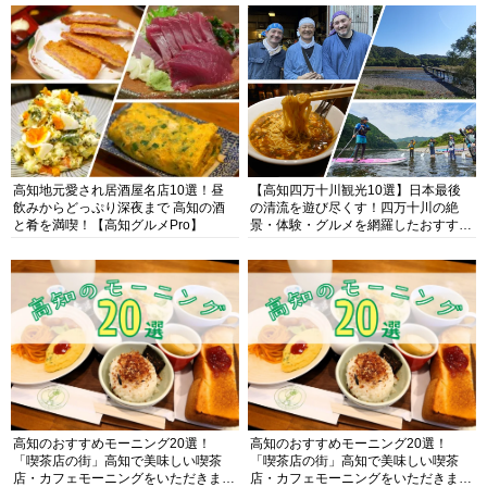
高知地元愛され居酒屋名店10選！昼
【高知四万十川観光10選】日本最後
飲みからどっぷり深夜まで 高知の酒
の清流を遊び尽くす！四万十川の絶
と肴を満喫！【高知グルメPro】
景・体験・グルメを網羅したおすすめ
ガイド
高知のおすすめモーニング20選！
高知のおすすめモーニング20選！
「喫茶店の街」高知で美味しい喫茶
「喫茶店の街」高知で美味しい喫茶
店・カフェモーニングをいただきま
店・カフェモーニングをいただきま