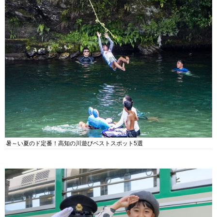
暑～い夏のド定番！高知の川遊びベストスポット5選