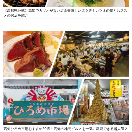
【高知県公式】高知でカツオが旨い店＆美味しい店９選！カツオの旬とおスス
メのお店を紹介
高知ひろめ市場おすすめ20選！高知の地元グルメを一気に堪能できる超人気ス