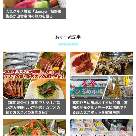
人気グルメ雑誌「dancyu」植野編
集長が田舎寿司の魅力を語る
おすすめ記事
【高知県公式】高知でカツオが旨
高知ひろめ市場おすすめ20選！高
い店＆美味しい店９選！カツオの
知の地元グルメを一気に堪能でき
旬とおススメのお店を紹介
る超人気スポットを徹底解剖