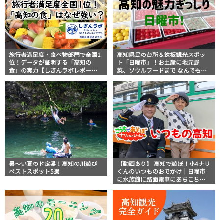
旅行者満足度・食べ物部門で全国1
高知県民の台所＆鉄板観光スポッ
位！データが証明する「高知の
ト「日曜市」！お土産に地元野
食」の実力【しぎんラボレポー
菜、ソウルフードまで なんでもそ
ト】
ろう高知の巨大街路市を徹底解
説！
暑～い夏のド定番！高知の川遊び
【動画あり】 高知で遊ぼ！小4ナリ
ベストスポット5選
くんのいつものおでかけ｜日曜市
に水族館に路面電車にあちこち巡
り