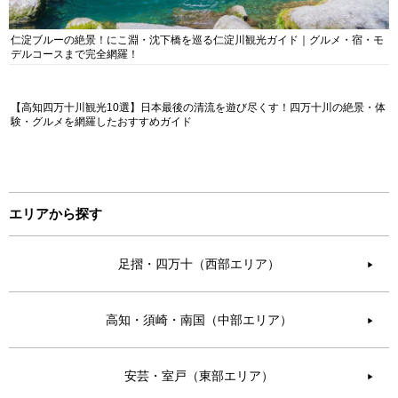
仁淀ブルーの絶景！にこ淵・沈下橋を巡る仁淀川観光ガイド｜グルメ・宿・モ
デルコースまで完全網羅！
【高知四万十川観光10選】日本最後の清流を遊び尽くす！四万十川の絶景・体
験・グルメを網羅したおすすめガイド
エリアから探す
足摺・四万十（西部エリア）
▶︎
高知・須崎・南国（中部エリア）
▶︎
安芸・室戸（東部エリア）
▶︎