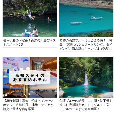
暑～い夏のド定番！高知の川遊びベス
奇跡の高知ブルーに出会える海！「柏
トスポット5選
島」で楽しむシュノーケリング、ダイ
ビング、海水浴にキャンプまで透明度
抜群の海の楽園を徹底紹介
【26年最新】高知で泊まってみたい
仁淀ブルーの絶景！にこ淵・沈下橋を
ホテル・旅館10選！地元メディアが
巡る仁淀川観光ガイド｜グルメ・宿・
観光に最適な宿を厳選
モデルコースまで完全網羅！