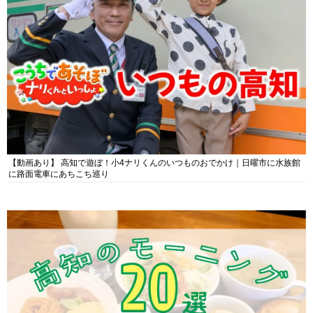
【動画あり】 高知で遊ぼ！小4ナリくんのいつものおでかけ｜日曜市に水族館
に路面電車にあちこち巡り