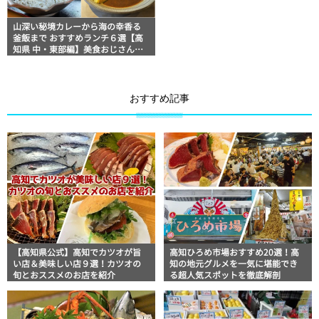
山深い秘境カレーから海の幸香る
釜飯まで おすすめランチ６選【高
知県 中・東部編】美食おじさんマ
ッキー牧元の高知満腹日記セレク
ション
おすすめ記事
【高知県公式】高知でカツオが旨
高知ひろめ市場おすすめ20選！高
い店＆美味しい店９選！カツオの
知の地元グルメを一気に堪能でき
旬とおススメのお店を紹介
る超人気スポットを徹底解剖