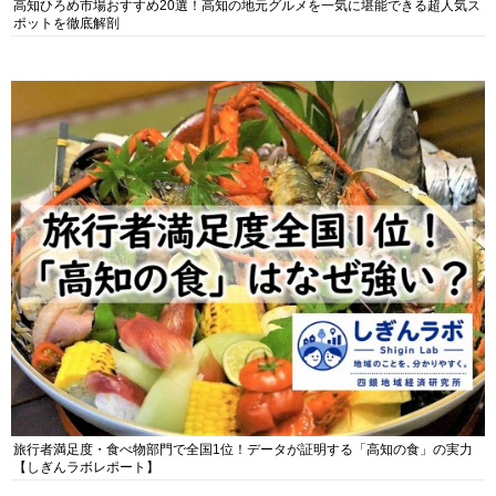
高知ひろめ市場おすすめ20選！高知の地元グルメを一気に堪能できる超人気ス
ポットを徹底解剖
旅行者満足度・食べ物部門で全国1位！データが証明する「高知の食」の実力
【しぎんラボレポート】