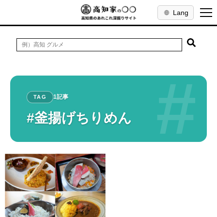
Lang
#
1記事
TAG
#釜揚げちりめん