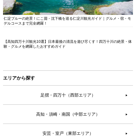
仁淀ブルーの絶景！にこ淵・沈下橋を巡る仁淀川観光ガイド｜グルメ・宿・モ
デルコースまで完全網羅！
【高知四万十川観光10選】日本最後の清流を遊び尽くす！四万十川の絶景・体
験・グルメを網羅したおすすめガイド
エリアから探す
足摺・四万十（西部エリア）
▶︎
高知・須崎・南国（中部エリア）
▶︎
安芸・室戸（東部エリア）
▶︎