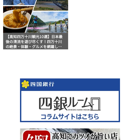
【高知四万十川観光10選】日本最
後の清流を遊び尽くす！四万十川
の絶景・体験・グルメを網羅した
おすすめガイド