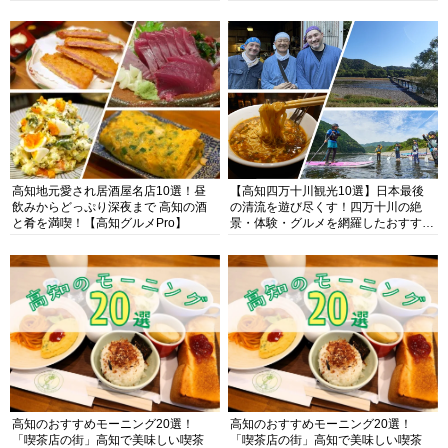
高知地元愛され居酒屋名店10選！昼
【高知四万十川観光10選】日本最後
飲みからどっぷり深夜まで 高知の酒
の清流を遊び尽くす！四万十川の絶
と肴を満喫！【高知グルメPro】
景・体験・グルメを網羅したおすすめ
ガイド
高知のおすすめモーニング20選！
高知のおすすめモーニング20選！
「喫茶店の街」高知で美味しい喫茶
「喫茶店の街」高知で美味しい喫茶