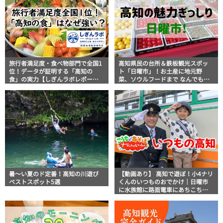
旅行者満足度・食べ物部門で全国1
高知県民の台所＆鉄板観光スポッ
位！データが証明する「高知の
ト「日曜市」！お土産に地元野
食」の実力【しぎんラボレポー
菜、ソウルフードまで なんでもそ
ト】
ろう高知の巨大街路市を徹底解
説！
暑～い夏のド定番！高知の川遊び
【動画あり】 高知で遊ぼ！小4ナリ
ベストスポット5選
くんのいつものおでかけ｜日曜市
に水族館に路面電車にあちこち巡
り