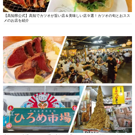
【高知県公式】高知でカツオが旨い店＆美味しい店９選！カツオの旬とおスス
メのお店を紹介