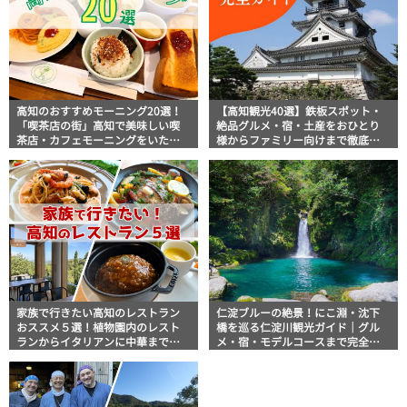
高知のおすすめモーニング20選！
【高知観光40選】鉄板スポット・
「喫茶店の街」高知で美味しい喫
絶品グルメ・宿・土産をおひとり
茶店・カフェモーニングをいただ
様からファミリー向けまで徹底解
きます！
説！
家族で行きたい高知のレストラン
仁淀ブルーの絶景！にこ淵・沈下
おススメ５選！植物園内のレスト
橋を巡る仁淀川観光ガイド｜グル
ランからイタリアンに中華まで楽
メ・宿・モデルコースまで完全網
しめる
羅！