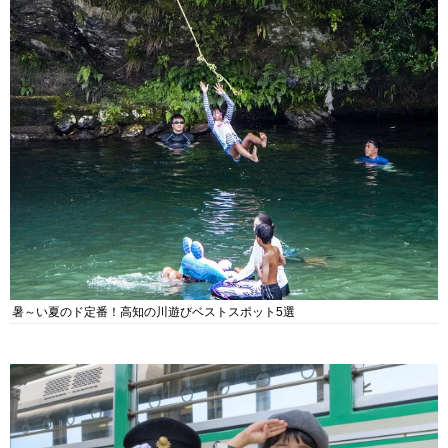
暑～い夏のド定番！高知の川遊びベストスポット5選