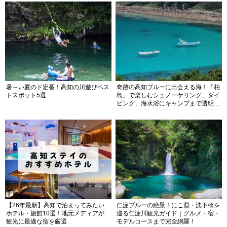
暑～い夏のド定番！高知の川遊びベス
奇跡の高知ブルーに出会える海！「柏
トスポット5選
島」で楽しむシュノーケリング、ダイ
ビング、海水浴にキャンプまで透明度
抜群の海の楽園を徹底紹介
【26年最新】高知で泊まってみたい
仁淀ブルーの絶景！にこ淵・沈下橋を
ホテル・旅館10選！地元メディアが
巡る仁淀川観光ガイド｜グルメ・宿・
観光に最適な宿を厳選
モデルコースまで完全網羅！