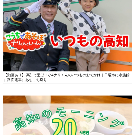
【動画あり】 高知で遊ぼ！小4ナリくんのいつものおでかけ｜日曜市に水族館
に路面電車にあちこち巡り