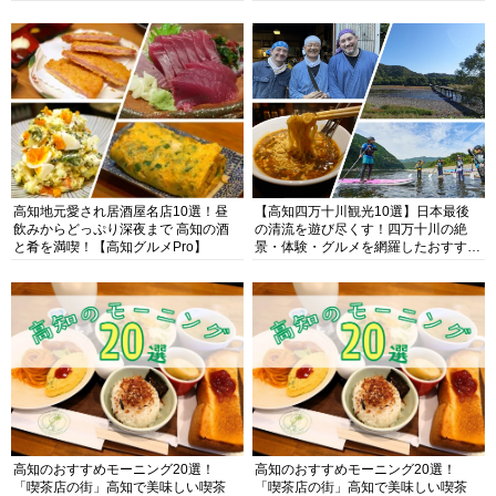
高知地元愛され居酒屋名店10選！昼
【高知四万十川観光10選】日本最後
飲みからどっぷり深夜まで 高知の酒
の清流を遊び尽くす！四万十川の絶
と肴を満喫！【高知グルメPro】
景・体験・グルメを網羅したおすすめ
ガイド
高知のおすすめモーニング20選！
高知のおすすめモーニング20選！
「喫茶店の街」高知で美味しい喫茶
「喫茶店の街」高知で美味しい喫茶