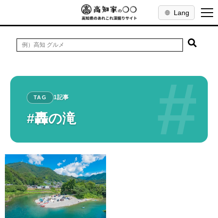
Lang
#
1記事
TAG
#轟の滝