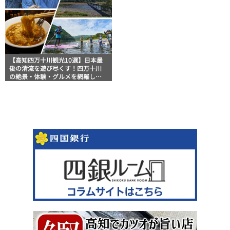
【高知四万十川観光10選】日本最
後の清流を遊び尽くす！四万十川
の絶景・体験・グルメを網羅した
おすすめガイド