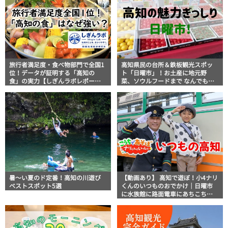
旅行者満足度・食べ物部門で全国1
高知県民の台所＆鉄板観光スポッ
位！データが証明する「高知の
ト「日曜市」！お土産に地元野
食」の実力【しぎんラボレポー
菜、ソウルフードまで なんでもそ
ト】
ろう高知の巨大街路市を徹底解
説！
暑～い夏のド定番！高知の川遊び
【動画あり】 高知で遊ぼ！小4ナリ
ベストスポット5選
くんのいつものおでかけ｜日曜市
に水族館に路面電車にあちこち巡
り