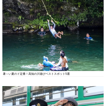
暑～い夏のド定番！高知の川遊びベストスポット5選