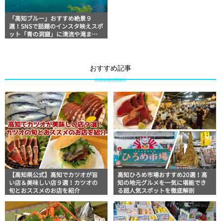
「高知ブルー」おすすめ絶景９
選！SNSで話題のインスタ映えスポ
ット「青の洞窟」に清流や滝まで
地図付きでご紹介
おすすめ記事
【高知県公式】高知でカツオが旨
高知ひろめ市場おすすめ20選！高
い店＆美味しい店９選！カツオの
知の地元グルメを一気に堪能でき
旬とおススメのお店を紹介
る超人気スポットを徹底解剖