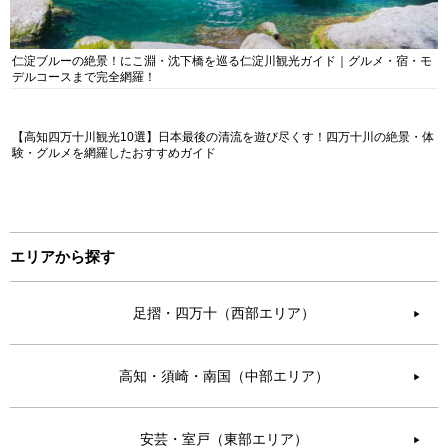
仁淀ブルーの絶景！にこ淵・沈下橋を巡る仁淀川観光ガイド｜グルメ・宿・モ
デルコースまで完全網羅！
【高知四万十川観光10選】日本最後の清流を遊び尽くす！四万十川の絶景・体
験・グルメを網羅したおすすめガイド
エリアから探す
足摺・四万十（西部エリア）
▶︎
高知・須崎・南国（中部エリア）
▶︎
安芸・室戸（東部エリア）
▶︎