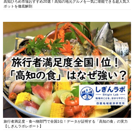
高知ひろめ市場おすすめ20選！高知の地元グルメを一気に堪能できる超人気ス
ポットを徹底解剖
旅行者満足度・食べ物部門で全国1位！データが証明する「高知の食」の実力
【しぎんラボレポート】