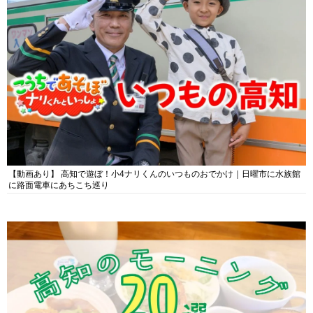
【動画あり】 高知で遊ぼ！小4ナリくんのいつものおでかけ｜日曜市に水族館
に路面電車にあちこち巡り