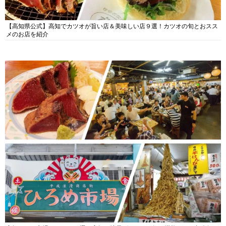
【高知県公式】高知でカツオが旨い店＆美味しい店９選！カツオの旬とおスス
メのお店を紹介