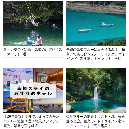
暑～い夏のド定番！高知の川遊びベス
奇跡の高知ブルーに出会える海！「柏
トスポット5選
島」で楽しむシュノーケリング、ダイ
ビング、海水浴にキャンプまで透明度
抜群の海の楽園を徹底紹介
【26年最新】高知で泊まってみたい
仁淀ブルーの絶景！にこ淵・沈下橋を
ホテル・旅館10選！地元メディアが
巡る仁淀川観光ガイド｜グルメ・宿・
観光に最適な宿を厳選
モデルコースまで完全網羅！