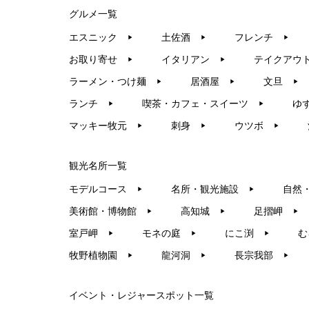
グルメ一覧
エスニック
土佐酒
フレンチ
▶︎
▶︎
▶︎
お取り寄せ
イタリアン
テイクアウ
▶︎
▶︎
ラーメン・つけ麺
居酒屋
文旦
▶︎
▶︎
▶︎
ランチ
喫茶・カフェ・スイーツ
ゆ
▶︎
▶︎
マッキー牧元
刺身
ウツボ
▶︎
▶︎
▶︎
観光名所一覧
モデルコース
名所・観光施設
自然
▶︎
▶︎
美術館・博物館
高知城
足摺岬
▶︎
▶︎
▶︎
室戸岬
モネの庭
にこ渕
む
▶︎
▶︎
▶︎
牧野植物園
龍河洞
長宗我部
▶︎
▶︎
▶︎
イベント・レジャースポット一覧