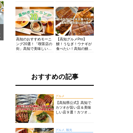
の酒と肴を満喫！【高
の絶景・体験・グルメ
知グルメPro】
を網羅したおすすめガ
イド
メ
ア
高知のおすすめモーニ
【高知グルメPro】
ング20選！「喫茶店の
鰻！うなぎ！ウナギが
街」高知で美味しい喫
食べたい！高知の鰻の
茶店・カフェモーニン
旨い店美味しい店９選
グをいただきます！
食いしんぼおじさんマ
ッキー牧元の高知満腹
日記セレクション
おすすめの記事
グルメ
【高知県公式】高知で
カツオが旨い店＆美味
しい店９選！カツオの
旬とおススメのお店を
紹介
グルメ, 観光