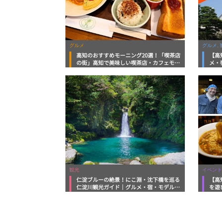
グルメ
グルメ, 
高知のおすすめモーニング20選！「喫茶店
【高
の街」高知で美味しい喫茶店・カフェモー
メ・
ニングをいただきます！
向け
観光
イベント
仁淀ブルーの絶景！にこ淵・沈下橋を巡る
【高
仁淀川観光ガイド｜グルメ・宿・モデルコ
を遊
ースまで完全網羅！
ルメ