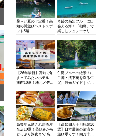
暑～い夏のド定番！高
奇跡の高知ブルーに出
ぎ
知の川遊びベストスポ
会える海！「柏島」で
ット5選
楽しむシュノーケリン
グ、ダイビング、海水
浴にキャンプまで透明
度抜群の海の楽園を徹
底紹介
【26年最新】高知で泊
仁淀ブルーの絶景！に
まってみたいホテル・
こ淵・沈下橋を巡る仁
旅館10選！地元メディ
淀川観光ガイド｜グル
アが観光に最適な宿を
メ・宿・モデルコース
厳選
まで完全網羅！
面
高知地元愛され居酒屋
【高知四万十川観光10
名店10選！昼飲みから
選】日本最後の清流を
どっぷり深夜まで 高知
遊び尽くす！四万十川