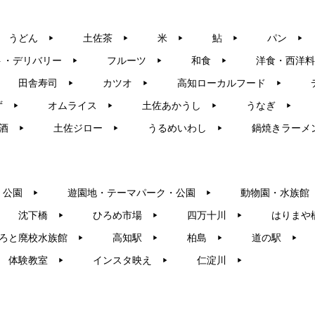
うどん
土佐茶
米
鮎
パン
▶︎
▶︎
▶︎
▶︎
▶︎
ト・デリバリー
フルーツ
和食
洋食・西洋料
▶︎
▶︎
▶︎
田舎寿司
カツオ
高知ローカルフード
▶︎
▶︎
▶︎
ず
オムライス
土佐あかうし
うなぎ
▶︎
▶︎
▶︎
▶︎
酒
土佐ジロー
うるめいわし
鍋焼きラーメ
▶︎
▶︎
▶︎
・公園
遊園地・テーマパーク・公園
動物園・水族館
▶︎
▶︎
沈下橋
ひろめ市場
四万十川
はりまや
▶︎
▶︎
▶︎
ろと廃校水族館
高知駅
柏島
道の駅
▶︎
▶︎
▶︎
▶︎
体験教室
インスタ映え
仁淀川
▶︎
▶︎
▶︎