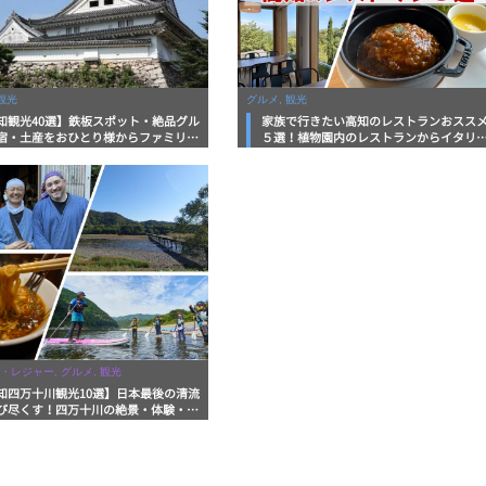
観光
グルメ, 観光
知観光40選】鉄板スポット・絶品グル
家族で行きたい高知のレストランおスス
宿・土産をおひとり様からファミリー
５選！植物園内のレストランからイタリ
まで徹底解説！
ンに中華まで楽しめる
・レジャー, グルメ, 観光
知四万十川観光10選】日本最後の清流
び尽くす！四万十川の絶景・体験・グ
を網羅したおすすめガイド