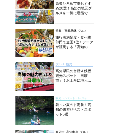
高知ひろめ市場おすす
め20選！高知の地元グ
ルメを一気に堪能でき
る超人気スポットを徹
底解剖
起業・事業承継, グルメ
旅行者満足度・食べ物
部門で全国1位！データ
が証明する「高知の
食」の実力【しぎんラ
ボレポート】
グルメ, 観光
高知県民の台所＆鉄板
観光スポット「日曜
市」！お土産に地元野
菜、ソウルフードまで
なんでもそろう高知の
巨大街路市を徹底解
観光, イベント・レジャー
説！
暑～い夏のド定番！高
知の川遊びベストスポ
ット5選
商店街, 高知出身, グルメ,