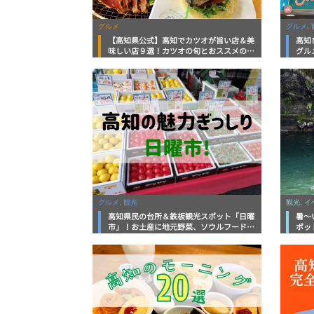
グルメ
グルメ, 
【高知県公式】高知でカツオが旨い店＆美
高知
味しい店９選！カツオの旬とおススメのお
グル
店を紹介
を徹
グルメ, 観光
観光, 
高知県民の台所＆鉄板観光スポット「日曜
暑～
市」！お土産に地元野菜、ソウルフードま
ポッ
で なんでもそろう高知の巨大街路市を徹
底解説！