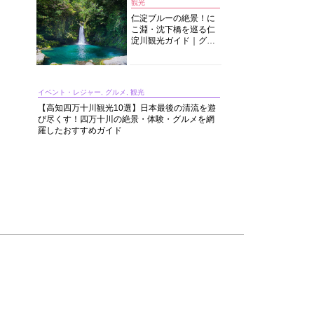
観光
仁淀ブルーの絶景！に
こ淵・沈下橋を巡る仁
淀川観光ガイド｜グル
メ・宿・モデルコース
まで完全網羅！
イベント・レジャー, グルメ, 観光
【高知四万十川観光10選】日本最後の清流を遊
び尽くす！四万十川の絶景・体験・グルメを網
羅したおすすめガイド