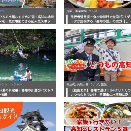
観光
起業・事業承継, グルメ
ひろめ市場おすすめ20選！高知の地元
旅行者満足度・食べ物部門で全国1位！デ
メを一気に堪能できる超人気スポット
ータが証明する「高知の食」の実力【し
底解剖
んラボレポート】
イベント・レジャー
商店街, 高知出身, グルメ, 観光
い夏のド定番！高知の川遊びベストス
【動画あり】 高知で遊ぼ！小4ナリくんの
ト5選
いつものおでかけ｜日曜市に水族館に路
電車にあちこち巡り