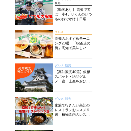
観光
【動画あり】 高知で遊
ぼ！小4ナリくんのいつ
ものおでかけ｜日曜市
に水族館に路面電車に
あちこち巡り
グルメ
高知のおすすめモーニ
ング20選！「喫茶店の
街」高知で美味しい喫
茶店・カフェモーニン
グをいただきます！
グルメ, 観光
【高知観光40選】鉄板
スポット・絶品グル
メ・宿・土産をおひと
り様からファミリー向
けまで徹底解説！
グルメ, 観光
家族で行きたい高知の
レストランおススメ５
選！植物園内のレスト
ランからイタリアンに
中華まで楽しめる