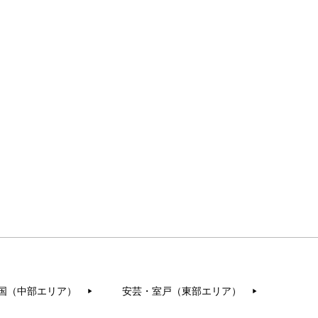
国（中部エリア）
安芸・室戸（東部エリア）
▶︎
▶︎