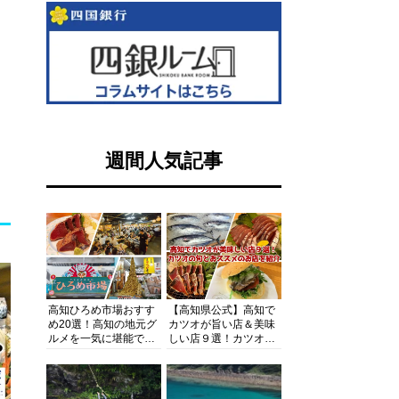
週間人気記事
高知ひろめ市場おすす
【高知県公式】高知で
め20選！高知の地元グ
カツオが旨い店＆美味
ルメを一気に堪能でき
しい店９選！カツオの
る超人気スポットを徹
旬とおススメのお店を
底解剖
紹介