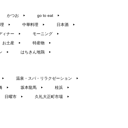
かつお
go to eat
▶︎
▶︎
理
中華料理
日本酒
▶︎
▶︎
▶︎
ディナー
モーニング
▶︎
▶︎
お土産
特産物
▶︎
▶︎
ン
はちきん地鶏
▶︎
▶︎
温泉・スパ・リラクゼーション
▶︎
▶︎
橋
坂本龍馬
桂浜
▶︎
▶︎
▶︎
日曜市
久礼大正町市場
▶︎
▶︎