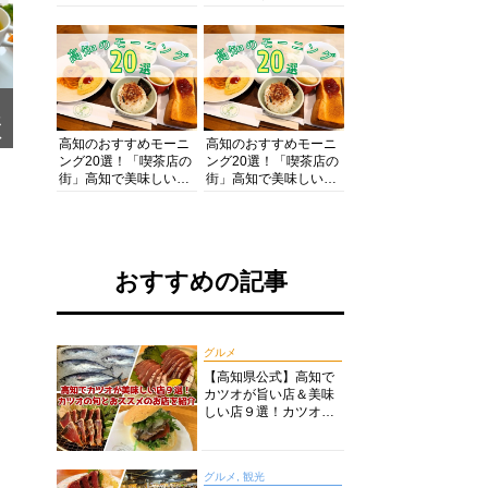
の酒と肴を満喫！【高
の絶景・体験・グルメ
知グルメPro】
を網羅したおすすめガ
イド
メ
ア
高知のおすすめモーニ
高知のおすすめモーニ
ング20選！「喫茶店の
ング20選！「喫茶店の
街」高知で美味しい喫
街」高知で美味しい喫
茶店・カフェモーニン
茶店・カフェモーニン
グをいただきます！
グをいただきます！
おすすめの記事
グルメ
【高知県公式】高知で
カツオが旨い店＆美味
しい店９選！カツオの
旬とおススメのお店を
紹介
グルメ, 観光