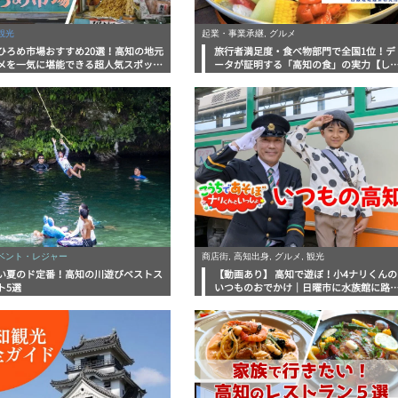
観光
起業・事業承継, グルメ
ひろめ市場おすすめ20選！高知の地元
旅行者満足度・食べ物部門で全国1位！デ
メを一気に堪能できる超人気スポット
ータが証明する「高知の食」の実力【し
底解剖
んラボレポート】
イベント・レジャー
商店街, 高知出身, グルメ, 観光
い夏のド定番！高知の川遊びベストス
【動画あり】 高知で遊ぼ！小4ナリくんの
ト5選
いつものおでかけ｜日曜市に水族館に路
電車にあちこち巡り