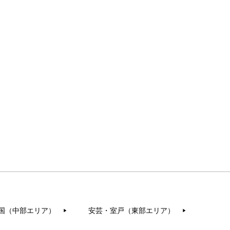
国（中部エリア）
安芸・室戸（東部エリア）
▶︎
▶︎