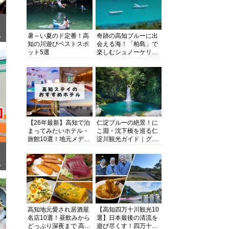
暑～い夏のド定番！高
奇跡の高知ブルーに出
ぎ
知の川遊びベストスポ
会える海！「柏島」で
ット5選
楽しむシュノーケリン
グ、ダイビング、海水
浴にキャンプまで透明
度抜群の海の楽園を徹
底紹介
【26年最新】高知で泊
仁淀ブルーの絶景！に
まってみたいホテル・
こ淵・沈下橋を巡る仁
旅館10選！地元メディ
淀川観光ガイド｜グル
アが観光に最適な宿を
メ・宿・モデルコース
厳選
まで完全網羅！
面
高知地元愛され居酒屋
【高知四万十川観光10
名店10選！昼飲みから
選】日本最後の清流を
どっぷり深夜まで 高知
遊び尽くす！四万十川