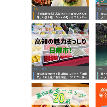
グルメ
グルメ, 
【高知県公式】高知でカツオが旨い店＆美
高知
味しい店９選！カツオの旬とおススメのお
グル
店を紹介
を徹
グルメ, 観光
観光, 
高知県民の台所＆鉄板観光スポット「日曜
暑～
市」！お土産に地元野菜、ソウルフードま
ポッ
で なんでもそろう高知の巨大街路市を徹
底解説！