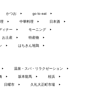
かつお
go to eat
▶︎
▶︎
理
中華料理
日本酒
▶︎
▶︎
▶︎
ディナー
モーニング
▶︎
▶︎
お土産
特産物
▶︎
▶︎
ン
はちきん地鶏
▶︎
▶︎
温泉・スパ・リラクゼーション
▶︎
▶︎
橋
坂本龍馬
桂浜
▶︎
▶︎
▶︎
日曜市
久礼大正町市場
▶︎
▶︎