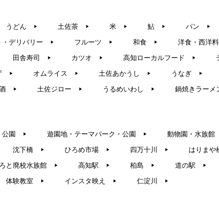
うどん
土佐茶
米
鮎
パン
▶︎
▶︎
▶︎
▶︎
▶︎
ト・デリバリー
フルーツ
和食
洋食・西洋料
▶︎
▶︎
▶︎
田舎寿司
カツオ
高知ローカルフード
▶︎
▶︎
▶︎
ず
オムライス
土佐あかうし
うなぎ
▶︎
▶︎
▶︎
▶︎
酒
土佐ジロー
うるめいわし
鍋焼きラーメ
▶︎
▶︎
▶︎
・公園
遊園地・テーマパーク・公園
動物園・水族館
▶︎
▶︎
沈下橋
ひろめ市場
四万十川
はりまや
▶︎
▶︎
▶︎
ろと廃校水族館
高知駅
柏島
道の駅
▶︎
▶︎
▶︎
▶︎
体験教室
インスタ映え
仁淀川
▶︎
▶︎
▶︎