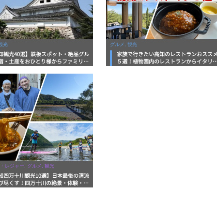
観光
グルメ, 観光
知観光40選】鉄板スポット・絶品グル
家族で行きたい高知のレストランおスス
宿・土産をおひとり様からファミリー
５選！植物園内のレストランからイタリ
まで徹底解説！
ンに中華まで楽しめる
・レジャー, グルメ, 観光
知四万十川観光10選】日本最後の清流
び尽くす！四万十川の絶景・体験・グ
を網羅したおすすめガイド