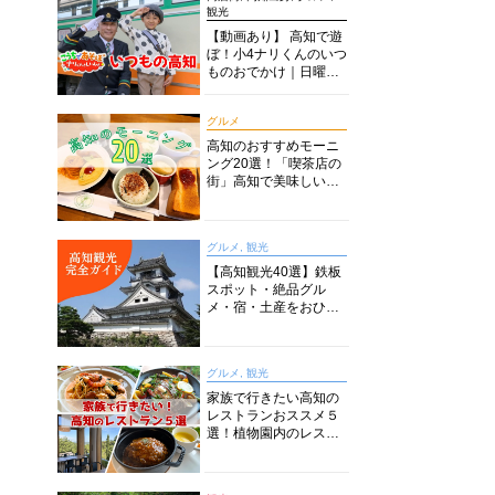
観光
【動画あり】 高知で遊
ぼ！小4ナリくんのいつ
ものおでかけ｜日曜市
に水族館に路面電車に
あちこち巡り
グルメ
高知のおすすめモーニ
ング20選！「喫茶店の
街」高知で美味しい喫
茶店・カフェモーニン
グをいただきます！
グルメ, 観光
【高知観光40選】鉄板
スポット・絶品グル
メ・宿・土産をおひと
り様からファミリー向
けまで徹底解説！
グルメ, 観光
家族で行きたい高知の
レストランおススメ５
選！植物園内のレスト
ランからイタリアンに
中華まで楽しめる