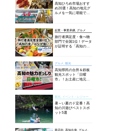
高知ひろめ市場おすす
め20選！高知の地元グ
ルメを一気に堪能でき
る超人気スポットを徹
底解剖
起業・事業承継, グルメ
旅行者満足度・食べ物
部門で全国1位！データ
が証明する「高知の
食」の実力【しぎんラ
ボレポート】
グルメ, 観光
高知県民の台所＆鉄板
観光スポット「日曜
市」！お土産に地元野
菜、ソウルフードまで
なんでもそろう高知の
巨大街路市を徹底解
観光, イベント・レジャー
説！
暑～い夏のド定番！高
知の川遊びベストスポ
ット5選
商店街, 高知出身, グルメ,