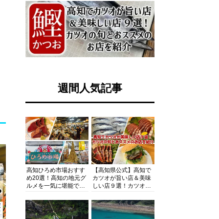
週間人気記事
高知ひろめ市場おすす
【高知県公式】高知で
め20選！高知の地元グ
カツオが旨い店＆美味
ルメを一気に堪能でき
しい店９選！カツオの
る超人気スポットを徹
旬とおススメのお店を
底解剖
紹介