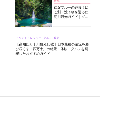
観光
仁淀ブルーの絶景！に
こ淵・沈下橋を巡る仁
淀川観光ガイド｜グル
メ・宿・モデルコース
まで完全網羅！
イベント・レジャー, グルメ, 観光
【高知四万十川観光10選】日本最後の清流を遊
び尽くす！四万十川の絶景・体験・グルメを網
羅したおすすめガイド