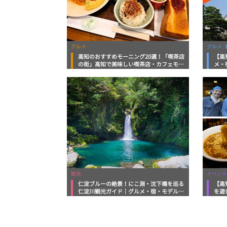
グルメ
グルメ, 
高知のおすすめモーニング20選！「喫茶店
【高
の街」高知で美味しい喫茶店・カフェモー
メ・
ニングをいただきます！
向け
観光
イベント
仁淀ブルーの絶景！にこ淵・沈下橋を巡る
【高
仁淀川観光ガイド｜グルメ・宿・モデルコ
を遊
ースまで完全網羅！
ルメ