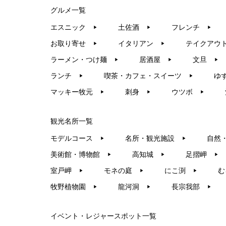
グルメ一覧
エスニック
土佐酒
フレンチ
▶︎
▶︎
▶︎
お取り寄せ
イタリアン
テイクアウ
▶︎
▶︎
ラーメン・つけ麺
居酒屋
文旦
▶︎
▶︎
▶︎
ランチ
喫茶・カフェ・スイーツ
ゆ
▶︎
▶︎
マッキー牧元
刺身
ウツボ
▶︎
▶︎
▶︎
観光名所一覧
モデルコース
名所・観光施設
自然
▶︎
▶︎
美術館・博物館
高知城
足摺岬
▶︎
▶︎
▶︎
室戸岬
モネの庭
にこ渕
む
▶︎
▶︎
▶︎
牧野植物園
龍河洞
長宗我部
▶︎
▶︎
▶︎
イベント・レジャースポット一覧