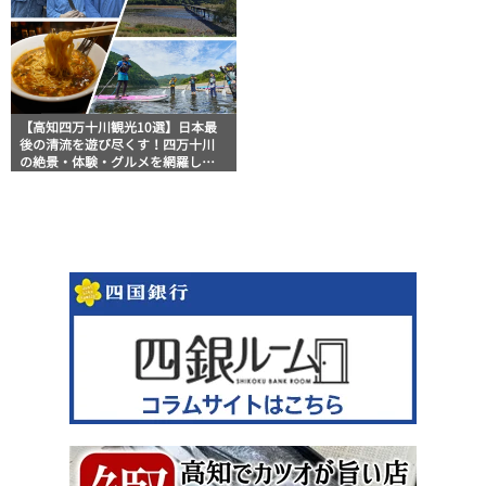
【高知四万十川観光10選】日本最
後の清流を遊び尽くす！四万十川
の絶景・体験・グルメを網羅した
おすすめガイド