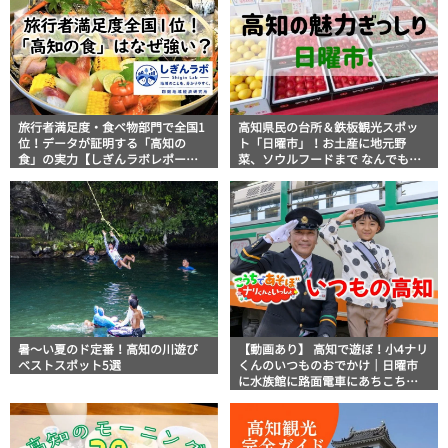
旅行者満足度・食べ物部門で全国1
高知県民の台所＆鉄板観光スポッ
位！データが証明する「高知の
ト「日曜市」！お土産に地元野
食」の実力【しぎんラボレポー
菜、ソウルフードまで なんでもそ
ト】
ろう高知の巨大街路市を徹底解
説！
暑～い夏のド定番！高知の川遊び
【動画あり】 高知で遊ぼ！小4ナリ
ベストスポット5選
くんのいつものおでかけ｜日曜市
に水族館に路面電車にあちこち巡
り