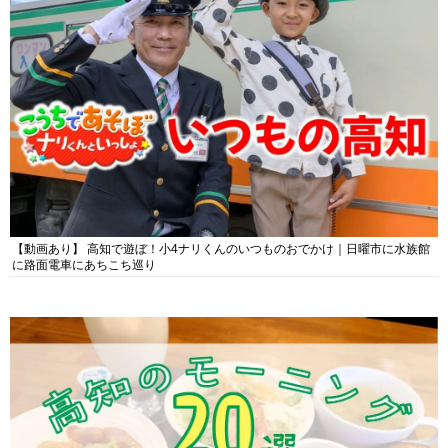
【動画あり】 高知で遊ぼ！小4ナリくんのいつものおでかけ｜日曜市に水族館
に路面電車にあちこち巡り