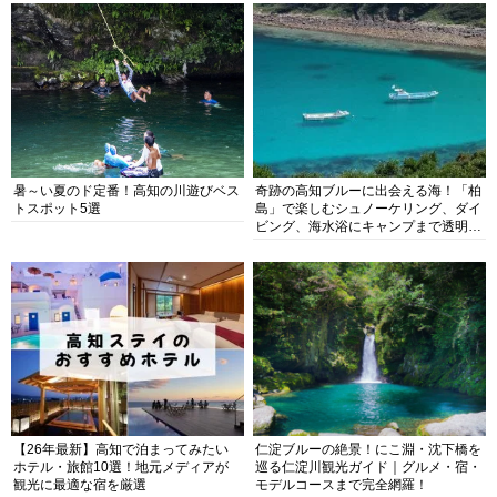
暑～い夏のド定番！高知の川遊びベス
奇跡の高知ブルーに出会える海！「柏
トスポット5選
島」で楽しむシュノーケリング、ダイ
ビング、海水浴にキャンプまで透明度
抜群の海の楽園を徹底紹介
【26年最新】高知で泊まってみたい
仁淀ブルーの絶景！にこ淵・沈下橋を
ホテル・旅館10選！地元メディアが
巡る仁淀川観光ガイド｜グルメ・宿・
観光に最適な宿を厳選
モデルコースまで完全網羅！