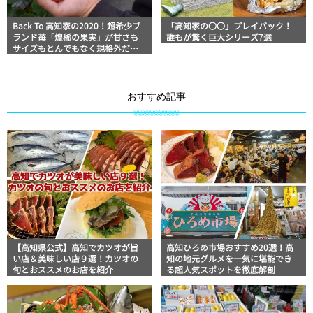
Back To 高知家の2020！超希少ブ
「高知家の〇〇」プレイバック！
ランド苺「煌稀の果実」が甘さも
誰もが驚く巨大シリーズ7選
サイズもとんでもなく規格外だっ
た「森強の苺農園」
おすすめ記事
【高知県公式】高知でカツオが旨
高知ひろめ市場おすすめ20選！高
い店＆美味しい店９選！カツオの
知の地元グルメを一気に堪能でき
旬とおススメのお店を紹介
る超人気スポットを徹底解剖