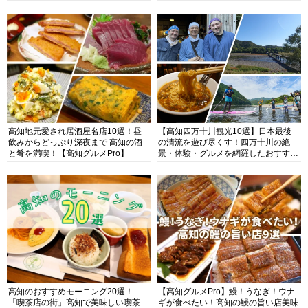
高知地元愛され居酒屋名店10選！昼
【高知四万十川観光10選】日本最後
飲みからどっぷり深夜まで 高知の酒
の清流を遊び尽くす！四万十川の絶
と肴を満喫！【高知グルメPro】
景・体験・グルメを網羅したおすすめ
ガイド
高知のおすすめモーニング20選！
【高知グルメPro】鰻！うなぎ！ウナ
「喫茶店の街」高知で美味しい喫茶
ギが食べたい！高知の鰻の旨い店美味