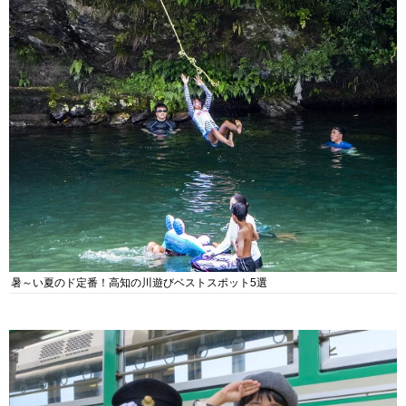
暑～い夏のド定番！高知の川遊びベストスポット5選