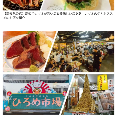
【高知県公式】高知でカツオが旨い店＆美味しい店９選！カツオの旬とおスス
メのお店を紹介