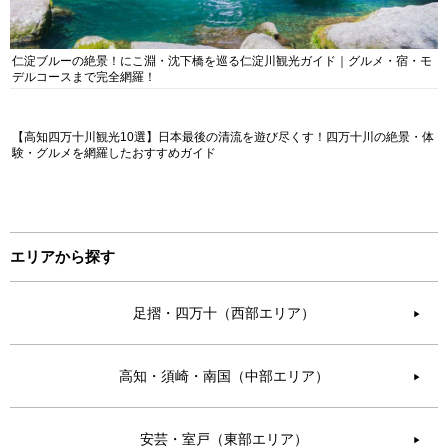
仁淀ブルーの絶景！にこ淵・沈下橋を巡る仁淀川観光ガイド｜グルメ・宿・モ
デルコースまで完全網羅！
【高知四万十川観光10選】日本最後の清流を遊び尽くす！四万十川の絶景・体
験・グルメを網羅したおすすめガイド
エリアから探す
足摺・四万十（西部エリア）
▶︎
高知・須崎・南国（中部エリア）
▶︎
安芸・室戸（東部エリア）
▶︎