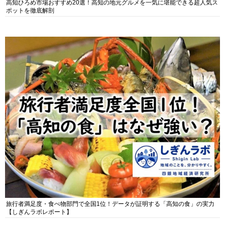
高知ひろめ市場おすすめ20選！高知の地元グルメを一気に堪能できる超人気ス
ポットを徹底解剖
旅行者満足度・食べ物部門で全国1位！データが証明する「高知の食」の実力
【しぎんラボレポート】