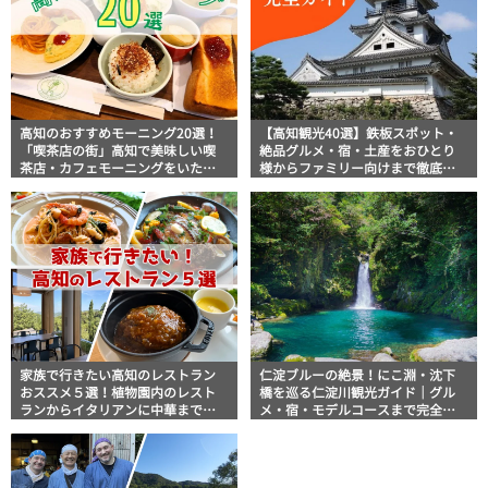
高知のおすすめモーニング20選！
【高知観光40選】鉄板スポット・
「喫茶店の街」高知で美味しい喫
絶品グルメ・宿・土産をおひとり
茶店・カフェモーニングをいただ
様からファミリー向けまで徹底解
きます！
説！
家族で行きたい高知のレストラン
仁淀ブルーの絶景！にこ淵・沈下
おススメ５選！植物園内のレスト
橋を巡る仁淀川観光ガイド｜グル
ランからイタリアンに中華まで楽
メ・宿・モデルコースまで完全網
しめる
羅！