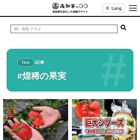
Lang
#
2記事
TAG
#煌稀の果実