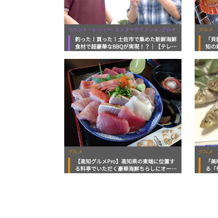
イベント・レジャー, エンターテイメント, グルメ
グルメ
釣った！買った！土佐市で集めた新鮮海鮮
「貝
食材で超豪華なBBQが実現！？｜【テレビ
知の
高知タイアップ企画】FUJIWARAのキテレ
にス
ツが咲く！
ス【
グルメ
グルメ
【高知グルメPro】高知県の東端に位置す
「美
る料亭でいただく豪華海鮮ちらしにオール
る「
キンメ丼「料亭 花月」