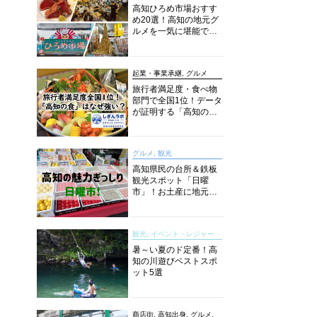
高知ひろめ市場おすす
め20選！高知の地元グ
ルメを一気に堪能でき
る超人気スポットを徹
底解剖
起業・事業承継, グルメ
旅行者満足度・食べ物
部門で全国1位！データ
が証明する「高知の
食」の実力【しぎんラ
ボレポート】
グルメ, 観光
高知県民の台所＆鉄板
観光スポット「日曜
市」！お土産に地元野
菜、ソウルフードまで
なんでもそろう高知の
巨大街路市を徹底解
観光, イベント・レジャー
説！
暑～い夏のド定番！高
知の川遊びベストスポ
ット5選
商店街, 高知出身, グルメ,