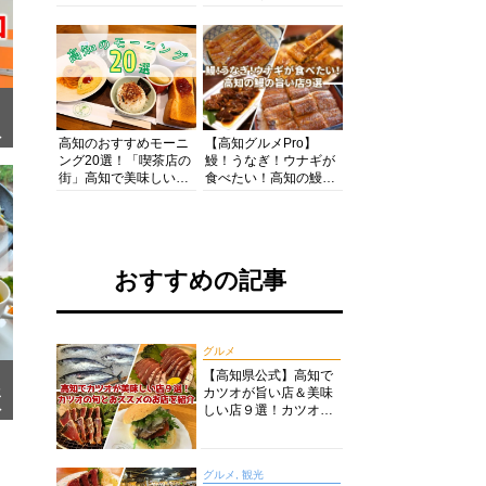
の酒と肴を満喫！【高
の絶景・体験・グルメ
知グルメPro】
を網羅したおすすめガ
イド
面
高知のおすすめモーニ
【高知グルメPro】
ング20選！「喫茶店の
鰻！うなぎ！ウナギが
街」高知で美味しい喫
食べたい！高知の鰻の
茶店・カフェモーニン
旨い店美味しい店９選
グをいただきます！
食いしんぼおじさんマ
ッキー牧元の高知満腹
日記セレクション
おすすめの記事
グルメ
【高知県公式】高知で
カツオが旨い店＆美味
メ
ア
しい店９選！カツオの
旬とおススメのお店を
紹介
グルメ, 観光