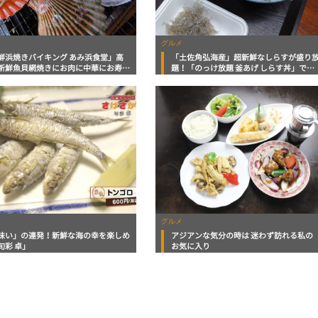
グルメ
鮮浜焼きバイキング あみ浜食堂」高
「土佐角弘海産」超新鮮なしらすが盛り
新鮮魚貝網焼きにお肉に中華にお寿司
題！「のっけ放題 釜あげ しらす丼」で大
イーツまで！大満足の浜焼きパラダイ
満足【高知グルメPro】
高知グルメ】
グルメ
味い」の連発！新鮮な海の幸を楽しめ
アジアンな気分の時は 迷わず訪れる私の
旬彩 卓」
お気に入り