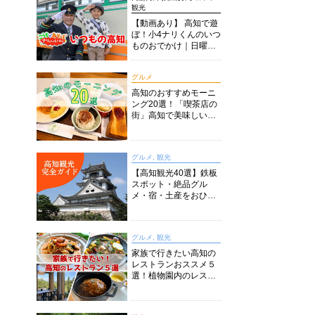
観光
【動画あり】 高知で遊
ぼ！小4ナリくんのいつ
ものおでかけ｜日曜市
に水族館に路面電車に
あちこち巡り
グルメ
高知のおすすめモーニ
ング20選！「喫茶店の
街」高知で美味しい喫
茶店・カフェモーニン
グをいただきます！
グルメ, 観光
【高知観光40選】鉄板
スポット・絶品グル
メ・宿・土産をおひと
り様からファミリー向
けまで徹底解説！
グルメ, 観光
家族で行きたい高知の
レストランおススメ５
選！植物園内のレスト
ランからイタリアンに
中華まで楽しめる