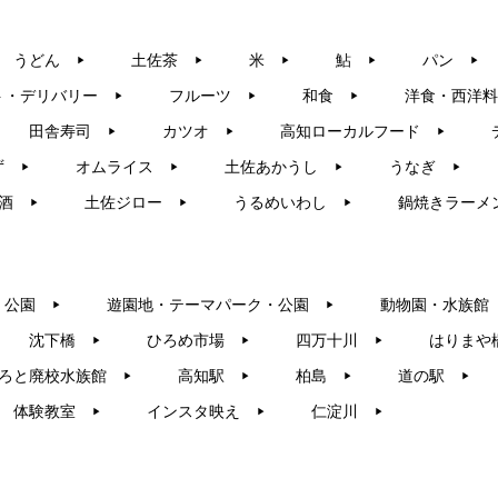
うどん
土佐茶
米
鮎
パン
▶︎
▶︎
▶︎
▶︎
▶︎
ト・デリバリー
フルーツ
和食
洋食・西洋料
▶︎
▶︎
▶︎
田舎寿司
カツオ
高知ローカルフード
▶︎
▶︎
▶︎
ず
オムライス
土佐あかうし
うなぎ
▶︎
▶︎
▶︎
▶︎
酒
土佐ジロー
うるめいわし
鍋焼きラーメ
▶︎
▶︎
▶︎
・公園
遊園地・テーマパーク・公園
動物園・水族館
▶︎
▶︎
沈下橋
ひろめ市場
四万十川
はりまや
▶︎
▶︎
▶︎
ろと廃校水族館
高知駅
柏島
道の駅
▶︎
▶︎
▶︎
▶︎
体験教室
インスタ映え
仁淀川
▶︎
▶︎
▶︎