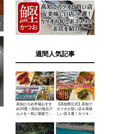
放
週間人気記事
高知ひろめ市場おすす
【高知県公式】高知で
め20選！高知の地元グ
カツオが旨い店＆美味
ルメを一気に堪能でき
しい店９選！カツオの
る超人気スポットを徹
旬とおススメのお店を
底解剖
紹介