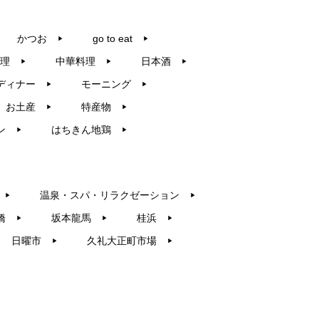
かつお
go to eat
▶︎
▶︎
理
中華料理
日本酒
▶︎
▶︎
▶︎
ディナー
モーニング
▶︎
▶︎
お土産
特産物
▶︎
▶︎
ン
はちきん地鶏
▶︎
▶︎
温泉・スパ・リラクゼーション
▶︎
▶︎
橋
坂本龍馬
桂浜
▶︎
▶︎
▶︎
日曜市
久礼大正町市場
▶︎
▶︎