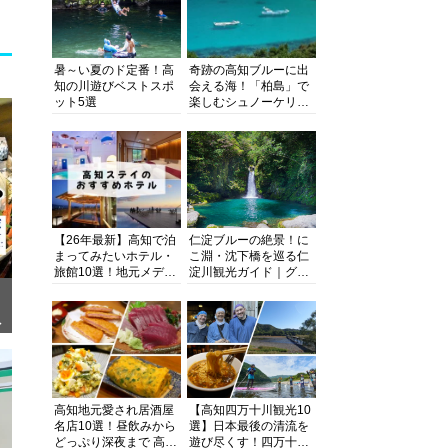
暑～い夏のド定番！高
奇跡の高知ブルーに出
知の川遊びベストスポ
会える海！「柏島」で
ット5選
楽しむシュノーケリン
グ、ダイビング、海水
浴にキャンプまで透明
度抜群の海の楽園を徹
底紹介
【26年最新】高知で泊
仁淀ブルーの絶景！に
まってみたいホテル・
こ淵・沈下橋を巡る仁
旅館10選！地元メディ
淀川観光ガイド｜グル
アが観光に最適な宿を
メ・宿・モデルコース
厳選
まで完全網羅！
ぎ
高知地元愛され居酒屋
【高知四万十川観光10
名店10選！昼飲みから
選】日本最後の清流を
どっぷり深夜まで 高知
遊び尽くす！四万十川