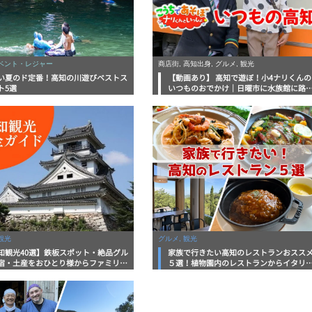
イベント・レジャー
商店街, 高知出身, グルメ, 観光
い夏のド定番！高知の川遊びベストス
【動画あり】 高知で遊ぼ！小4ナリくんの
ト5選
いつものおでかけ｜日曜市に水族館に路
電車にあちこち巡り
観光
グルメ, 観光
知観光40選】鉄板スポット・絶品グル
家族で行きたい高知のレストランおスス
宿・土産をおひとり様からファミリー
５選！植物園内のレストランからイタリ
まで徹底解説！
ンに中華まで楽しめる