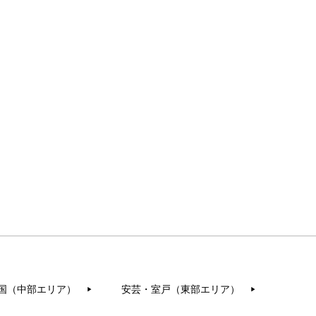
国（中部エリア）
安芸・室戸（東部エリア）
▶︎
▶︎