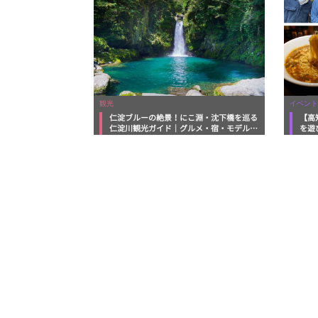
観光
イベント
仁淀ブルーの絶景！にこ淵・沈下橋を巡る
【高
仁淀川観光ガイド｜グルメ・宿・モデルコ
を遊
ースまで完全網羅！
ルメ