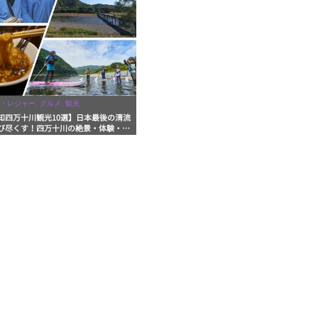
・レジャー, グルメ, 観光
知四万十川観光10選】日本最後の清流
び尽くす！四万十川の絶景・体験・グ
を網羅したおすすめガイド