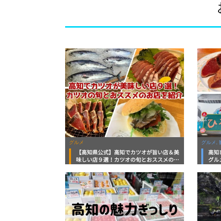
グルメ
グルメ, 
【高知県公式】高知でカツオが旨い店＆美
高知
味しい店９選！カツオの旬とおススメのお
グル
店を紹介
を徹