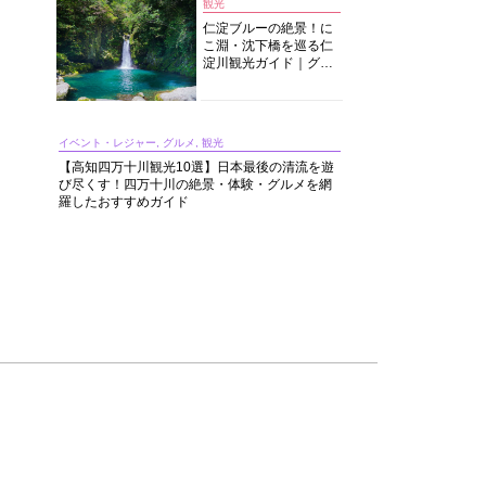
観光
仁淀ブルーの絶景！に
こ淵・沈下橋を巡る仁
淀川観光ガイド｜グル
メ・宿・モデルコース
まで完全網羅！
イベント・レジャー, グルメ, 観光
【高知四万十川観光10選】日本最後の清流を遊
び尽くす！四万十川の絶景・体験・グルメを網
羅したおすすめガイド