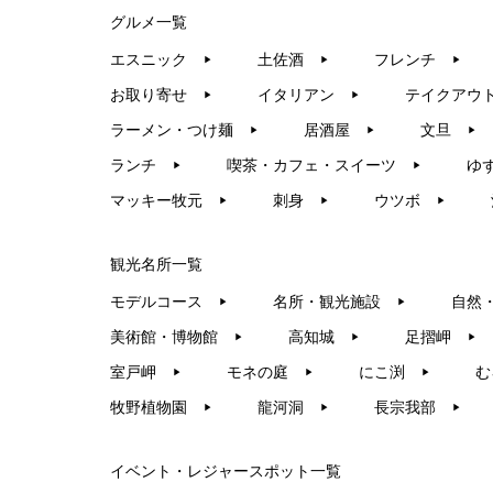
グルメ一覧
エスニック
土佐酒
フレンチ
▶︎
▶︎
▶︎
お取り寄せ
イタリアン
テイクアウ
▶︎
▶︎
ラーメン・つけ麺
居酒屋
文旦
▶︎
▶︎
▶︎
ランチ
喫茶・カフェ・スイーツ
ゆ
▶︎
▶︎
マッキー牧元
刺身
ウツボ
▶︎
▶︎
▶︎
観光名所一覧
モデルコース
名所・観光施設
自然
▶︎
▶︎
美術館・博物館
高知城
足摺岬
▶︎
▶︎
▶︎
室戸岬
モネの庭
にこ渕
む
▶︎
▶︎
▶︎
牧野植物園
龍河洞
長宗我部
▶︎
▶︎
▶︎
イベント・レジャースポット一覧