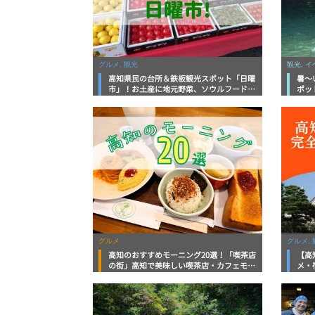
グルメ, 観光
観光, 
高知県民の台所＆鉄板観光スポット「日曜
暑～
市」！お土産に地元野菜、ソウルフードま
ポッ
で なんでもそろう高知の巨大街路市を徹
底解説！
グルメ
グルメ, 
高知のおすすめモーニング20選！「喫茶店
【高
の街」高知で美味しい喫茶店・カフェモー
メ・
ニングをいただきます！
向け