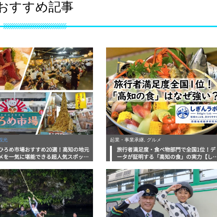
おすすめ記事
観光
起業・事業承継, グルメ
ひろめ市場おすすめ20選！高知の地元
旅行者満足度・食べ物部門で全国1位！デ
メを一気に堪能できる超人気スポット
ータが証明する「高知の食」の実力【し
底解剖
んラボレポート】