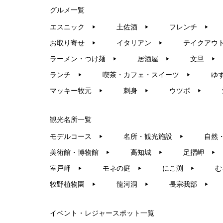
グルメ一覧
エスニック
土佐酒
フレンチ
▶︎
▶︎
▶︎
お取り寄せ
イタリアン
テイクアウ
▶︎
▶︎
ラーメン・つけ麺
居酒屋
文旦
▶︎
▶︎
▶︎
ランチ
喫茶・カフェ・スイーツ
ゆ
▶︎
▶︎
マッキー牧元
刺身
ウツボ
▶︎
▶︎
▶︎
観光名所一覧
モデルコース
名所・観光施設
自然
▶︎
▶︎
美術館・博物館
高知城
足摺岬
▶︎
▶︎
▶︎
室戸岬
モネの庭
にこ渕
む
▶︎
▶︎
▶︎
牧野植物園
龍河洞
長宗我部
▶︎
▶︎
▶︎
イベント・レジャースポット一覧