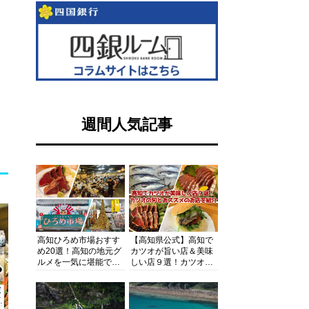
週間人気記事
高知ひろめ市場おすす
【高知県公式】高知で
め20選！高知の地元グ
カツオが旨い店＆美味
ルメを一気に堪能でき
しい店９選！カツオの
る超人気スポットを徹
旬とおススメのお店を
底解剖
紹介