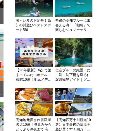
暑～い夏のド定番！高
奇跡の高知ブルーに出
ぎ
知の川遊びベストスポ
会える海！「柏島」で
ット5選
楽しむシュノーケリン
グ、ダイビング、海水
浴にキャンプまで透明
度抜群の海の楽園を徹
底紹介
【26年最新】高知で泊
仁淀ブルーの絶景！に
まってみたいホテル・
こ淵・沈下橋を巡る仁
旅館10選！地元メディ
淀川観光ガイド｜グル
アが観光に最適な宿を
メ・宿・モデルコース
厳選
まで完全網羅！
面
高知地元愛され居酒屋
【高知四万十川観光10
名店10選！昼飲みから
選】日本最後の清流を
どっぷり深夜まで 高知
遊び尽くす！四万十川