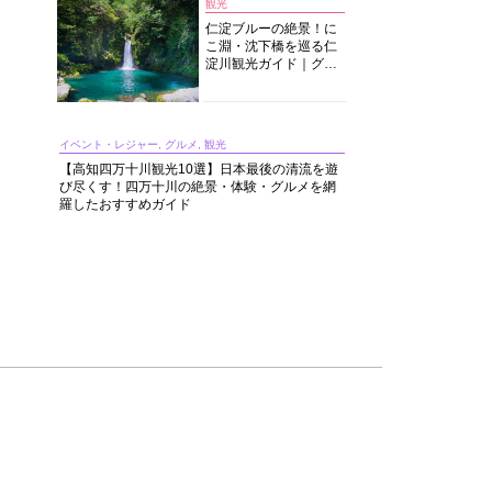
観光
仁淀ブルーの絶景！に
こ淵・沈下橋を巡る仁
淀川観光ガイド｜グル
メ・宿・モデルコース
まで完全網羅！
イベント・レジャー, グルメ, 観光
【高知四万十川観光10選】日本最後の清流を遊
び尽くす！四万十川の絶景・体験・グルメを網
羅したおすすめガイド