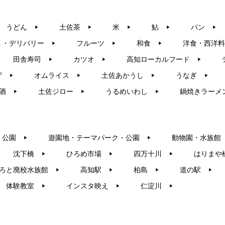
うどん
土佐茶
米
鮎
パン
▶︎
▶︎
▶︎
▶︎
▶︎
ト・デリバリー
フルーツ
和食
洋食・西洋料
▶︎
▶︎
▶︎
田舎寿司
カツオ
高知ローカルフード
▶︎
▶︎
▶︎
ず
オムライス
土佐あかうし
うなぎ
▶︎
▶︎
▶︎
▶︎
酒
土佐ジロー
うるめいわし
鍋焼きラーメ
▶︎
▶︎
▶︎
・公園
遊園地・テーマパーク・公園
動物園・水族館
▶︎
▶︎
沈下橋
ひろめ市場
四万十川
はりまや
▶︎
▶︎
▶︎
ろと廃校水族館
高知駅
柏島
道の駅
▶︎
▶︎
▶︎
▶︎
体験教室
インスタ映え
仁淀川
▶︎
▶︎
▶︎