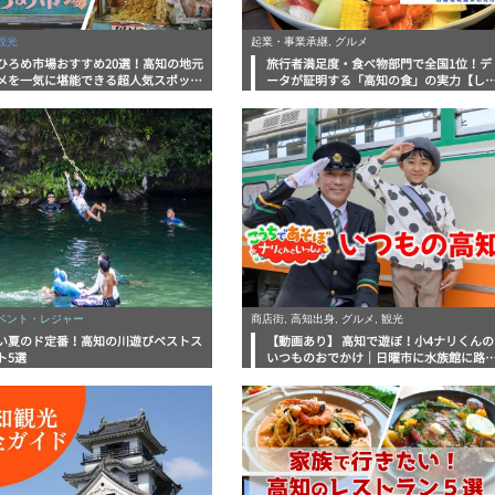
観光
起業・事業承継, グルメ
ひろめ市場おすすめ20選！高知の地元
旅行者満足度・食べ物部門で全国1位！デ
メを一気に堪能できる超人気スポット
ータが証明する「高知の食」の実力【し
底解剖
んラボレポート】
イベント・レジャー
商店街, 高知出身, グルメ, 観光
い夏のド定番！高知の川遊びベストス
【動画あり】 高知で遊ぼ！小4ナリくんの
ト5選
いつものおでかけ｜日曜市に水族館に路
電車にあちこち巡り