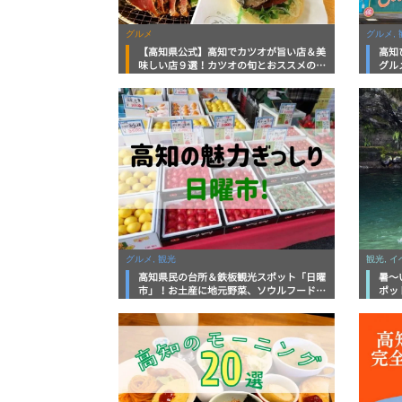
グルメ
グルメ, 
【高知県公式】高知でカツオが旨い店＆美
高知
味しい店９選！カツオの旬とおススメのお
グル
店を紹介
を徹
グルメ, 観光
観光, 
高知県民の台所＆鉄板観光スポット「日曜
暑～
市」！お土産に地元野菜、ソウルフードま
ポッ
で なんでもそろう高知の巨大街路市を徹
底解説！