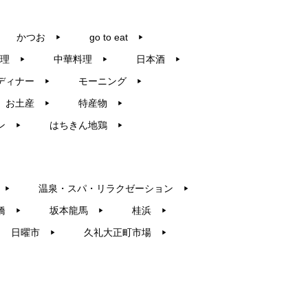
かつお
go to eat
▶︎
▶︎
理
中華料理
日本酒
▶︎
▶︎
▶︎
ディナー
モーニング
▶︎
▶︎
お土産
特産物
▶︎
▶︎
ン
はちきん地鶏
▶︎
▶︎
温泉・スパ・リラクゼーション
▶︎
▶︎
橋
坂本龍馬
桂浜
▶︎
▶︎
▶︎
日曜市
久礼大正町市場
▶︎
▶︎