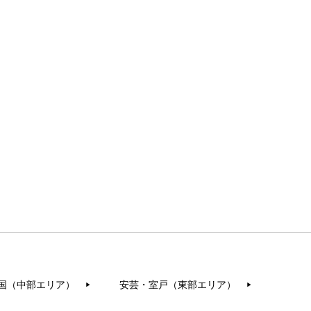
国（中部エリア）
安芸・室戸（東部エリア）
▶︎
▶︎