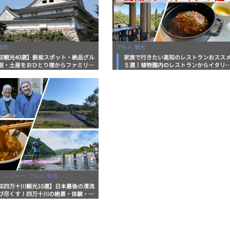
観光
グルメ, 観光
知観光40選】鉄板スポット・絶品グル
家族で行きたい高知のレストランおスス
宿・土産をおひとり様からファミリー
５選！植物園内のレストランからイタリ
まで徹底解説！
ンに中華まで楽しめる
・レジャー, グルメ, 観光
知四万十川観光10選】日本最後の清流
び尽くす！四万十川の絶景・体験・グ
を網羅したおすすめガイド