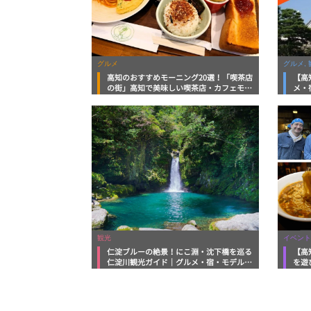
グルメ
グルメ, 
高知のおすすめモーニング20選！「喫茶店
【高
の街」高知で美味しい喫茶店・カフェモー
メ・
ニングをいただきます！
向け
観光
イベント
仁淀ブルーの絶景！にこ淵・沈下橋を巡る
【高
仁淀川観光ガイド｜グルメ・宿・モデルコ
を遊
ースまで完全網羅！
ルメ