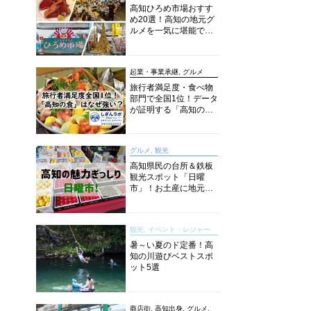
高知ひろめ市場おすす
め20選！高知の地元グ
ルメを一気に堪能でき
る超人気スポットを徹
底解剖
起業・事業承継, グルメ
旅行者満足度・食べ物
部門で全国1位！データ
が証明する「高知の
食」の実力【しぎんラ
ボレポート】
グルメ, 観光
高知県民の台所＆鉄板
観光スポット「日曜
市」！お土産に地元野
菜、ソウルフードまで
なんでもそろう高知の
巨大街路市を徹底解
観光, イベント・レジャー
説！
暑～い夏のド定番！高
知の川遊びベストスポ
ット5選
商店街, 高知出身, グルメ,