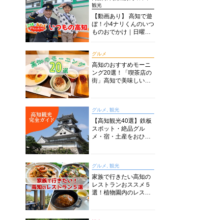
観光
【動画あり】 高知で遊
ぼ！小4ナリくんのいつ
ものおでかけ｜日曜市
に水族館に路面電車に
あちこち巡り
グルメ
高知のおすすめモーニ
ング20選！「喫茶店の
街」高知で美味しい喫
茶店・カフェモーニン
グをいただきます！
グルメ, 観光
【高知観光40選】鉄板
スポット・絶品グル
メ・宿・土産をおひと
り様からファミリー向
けまで徹底解説！
グルメ, 観光
家族で行きたい高知の
レストランおススメ５
選！植物園内のレスト
ランからイタリアンに
中華まで楽しめる