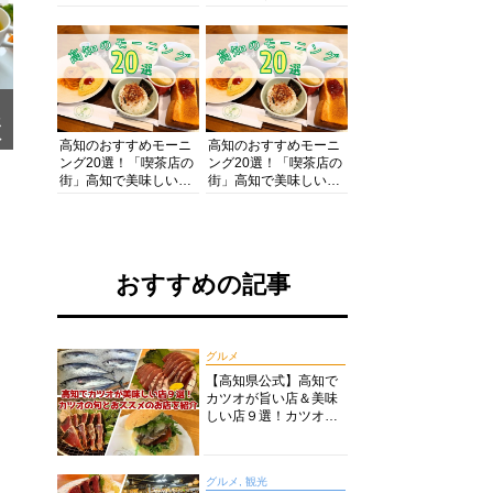
の酒と肴を満喫！【高
の絶景・体験・グルメ
知グルメPro】
を網羅したおすすめガ
イド
メ
ア
高知のおすすめモーニ
高知のおすすめモーニ
ング20選！「喫茶店の
ング20選！「喫茶店の
街」高知で美味しい喫
街」高知で美味しい喫
茶店・カフェモーニン
茶店・カフェモーニン
グをいただきます！
グをいただきます！
おすすめの記事
グルメ
【高知県公式】高知で
カツオが旨い店＆美味
しい店９選！カツオの
旬とおススメのお店を
紹介
グルメ, 観光