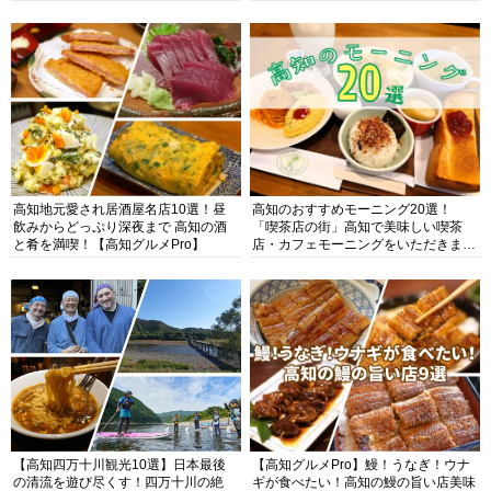
高知地元愛され居酒屋名店10選！昼
高知のおすすめモーニング20選！
飲みからどっぷり深夜まで 高知の酒
「喫茶店の街」高知で美味しい喫茶
と肴を満喫！【高知グルメPro】
店・カフェモーニングをいただきま
す！
【高知四万十川観光10選】日本最後
【高知グルメPro】鰻！うなぎ！ウナ
の清流を遊び尽くす！四万十川の絶
ギが食べたい！高知の鰻の旨い店美味