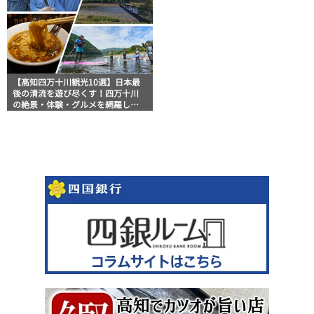
【高知四万十川観光10選】日本最
後の清流を遊び尽くす！四万十川
の絶景・体験・グルメを網羅した
おすすめガイド