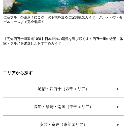
仁淀ブルーの絶景！にこ淵・沈下橋を巡る仁淀川観光ガイド｜グルメ・宿・モ
デルコースまで完全網羅！
【高知四万十川観光10選】日本最後の清流を遊び尽くす！四万十川の絶景・体
験・グルメを網羅したおすすめガイド
エリアから探す
足摺・四万十（西部エリア）
▶︎
高知・須崎・南国（中部エリア）
▶︎
安芸・室戸（東部エリア）
▶︎