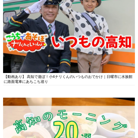
【動画あり】 高知で遊ぼ！小4ナリくんのいつものおでかけ｜日曜市に水族館
に路面電車にあちこち巡り