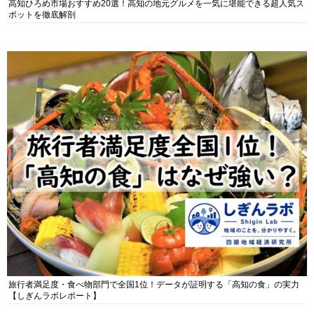
高知ひろめ市場おすすめ20選！高知の地元グルメを一気に堪能できる超人気ス
ポットを徹底解剖
旅行者満足度・食べ物部門で全国1位！データが証明する「高知の食」の実力
【しぎんラボレポート】