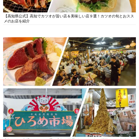
【高知県公式】高知でカツオが旨い店＆美味しい店９選！カツオの旬とおスス
メのお店を紹介