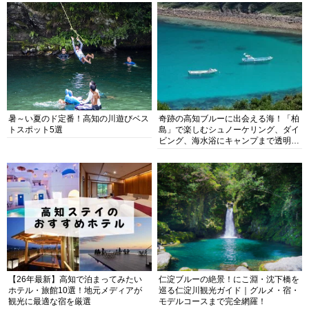
暑～い夏のド定番！高知の川遊びベス
奇跡の高知ブルーに出会える海！「柏
トスポット5選
島」で楽しむシュノーケリング、ダイ
ビング、海水浴にキャンプまで透明度
抜群の海の楽園を徹底紹介
【26年最新】高知で泊まってみたい
仁淀ブルーの絶景！にこ淵・沈下橋を
ホテル・旅館10選！地元メディアが
巡る仁淀川観光ガイド｜グルメ・宿・
観光に最適な宿を厳選
モデルコースまで完全網羅！