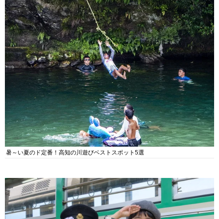
暑～い夏のド定番！高知の川遊びベストスポット5選