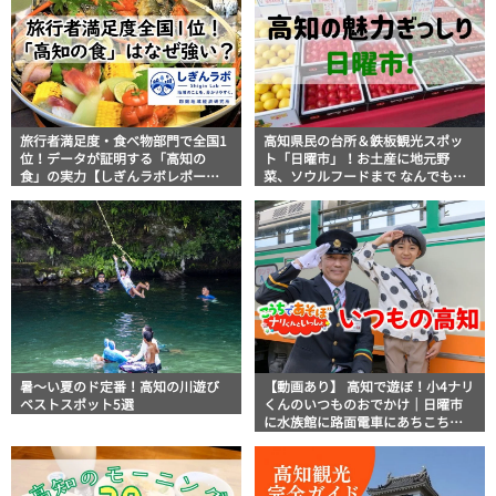
旅行者満足度・食べ物部門で全国1
高知県民の台所＆鉄板観光スポッ
位！データが証明する「高知の
ト「日曜市」！お土産に地元野
食」の実力【しぎんラボレポー
菜、ソウルフードまで なんでもそ
ト】
ろう高知の巨大街路市を徹底解
説！
暑～い夏のド定番！高知の川遊び
【動画あり】 高知で遊ぼ！小4ナリ
ベストスポット5選
くんのいつものおでかけ｜日曜市
に水族館に路面電車にあちこち巡
り