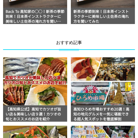
Back To 高知家の◯◯！新茶の季節
新茶の季節到来！日本茶インスト
到来！日本茶インストラクターに
ラクターに美味しい土佐茶の淹れ
美味しい土佐茶の淹れ方を聞いて
方を聞いてみた
みた
おすすめ記事
【高知県公式】高知でカツオが旨
高知ひろめ市場おすすめ20選！高
い店＆美味しい店９選！カツオの
知の地元グルメを一気に堪能でき
旬とおススメのお店を紹介
る超人気スポットを徹底解剖