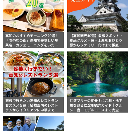
高知のおすすめモーニング20選！
【高知観光40選】鉄板スポット・
「喫茶店の街」高知で美味しい喫
絶品グルメ・宿・土産をおひとり
茶店・カフェモーニングをいただ
様からファミリー向けまで徹底解
きます！
説！
家族で行きたい高知のレストラン
仁淀ブルーの絶景！にこ淵・沈下
おススメ５選！植物園内のレスト
橋を巡る仁淀川観光ガイド｜グル
ランからイタリアンに中華まで楽
メ・宿・モデルコースまで完全網
しめる
羅！