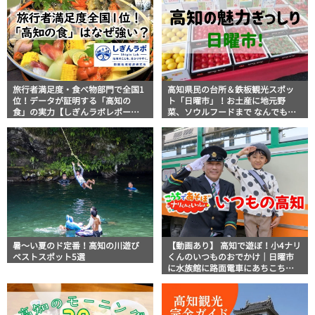
旅行者満足度・食べ物部門で全国1
高知県民の台所＆鉄板観光スポッ
位！データが証明する「高知の
ト「日曜市」！お土産に地元野
食」の実力【しぎんラボレポー
菜、ソウルフードまで なんでもそ
ト】
ろう高知の巨大街路市を徹底解
説！
暑～い夏のド定番！高知の川遊び
【動画あり】 高知で遊ぼ！小4ナリ
ベストスポット5選
くんのいつものおでかけ｜日曜市
に水族館に路面電車にあちこち巡
り