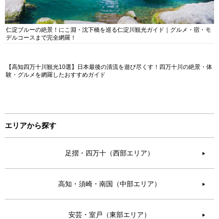
仁淀ブルーの絶景！にこ淵・沈下橋を巡る仁淀川観光ガイド｜グルメ・宿・モ
デルコースまで完全網羅！
【高知四万十川観光10選】日本最後の清流を遊び尽くす！四万十川の絶景・体
験・グルメを網羅したおすすめガイド
エリアから探す
足摺・四万十（西部エリア）
▶︎
高知・須崎・南国（中部エリア）
▶︎
安芸・室戸（東部エリア）
▶︎