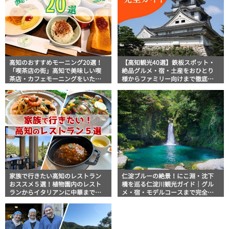
高知のおすすめモーニング20選！
【高知観光40選】鉄板スポット・
「喫茶店の街」高知で美味しい喫
絶品グルメ・宿・土産をおひとり
茶店・カフェモーニングをいただ
様からファミリー向けまで徹底解
きます！
説！
家族で行きたい高知のレストラン
仁淀ブルーの絶景！にこ淵・沈下
おススメ５選！植物園内のレスト
橋を巡る仁淀川観光ガイド｜グル
ランからイタリアンに中華まで楽
メ・宿・モデルコースまで完全網
しめる
羅！