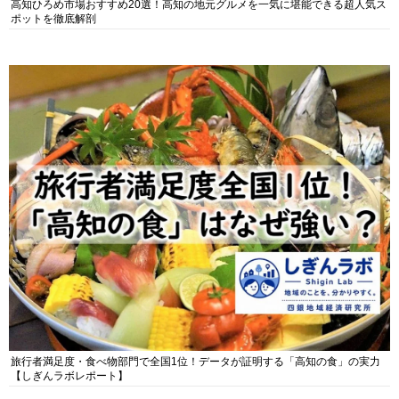
高知ひろめ市場おすすめ20選！高知の地元グルメを一気に堪能できる超人気ス
ポットを徹底解剖
旅行者満足度・食べ物部門で全国1位！データが証明する「高知の食」の実力
【しぎんラボレポート】