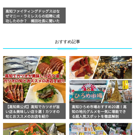
高知ファイティングドッグスはな
ぜマニー・ラミレスらの招聘に成
功したのか？ 梶田社長に聞いた
おすすめ記事
【高知県公式】高知でカツオが旨
高知ひろめ市場おすすめ20選！高
い店＆美味しい店９選！カツオの
知の地元グルメを一気に堪能でき
旬とおススメのお店を紹介
る超人気スポットを徹底解剖