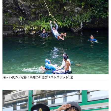
暑～い夏のド定番！高知の川遊びベストスポット5選