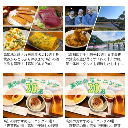
高知地元愛され居酒屋名店10選！昼
【高知四万十川観光10選】日本最後
飲みからどっぷり深夜まで 高知の酒
の清流を遊び尽くす！四万十川の絶
と肴を満喫！【高知グルメPro】
景・体験・グルメを網羅したおすすめ
ガイド
高知のおすすめモーニング20選！
高知のおすすめモーニング20選！
「喫茶店の街」高知で美味しい喫茶
「喫茶店の街」高知で美味しい喫茶