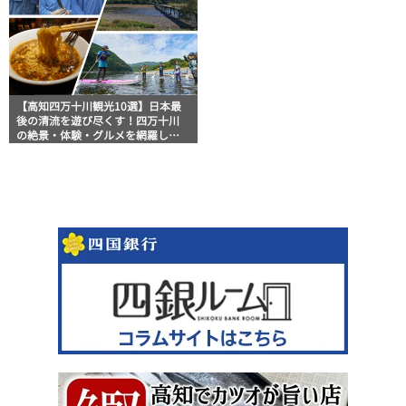
【高知四万十川観光10選】日本最
後の清流を遊び尽くす！四万十川
の絶景・体験・グルメを網羅した
おすすめガイド