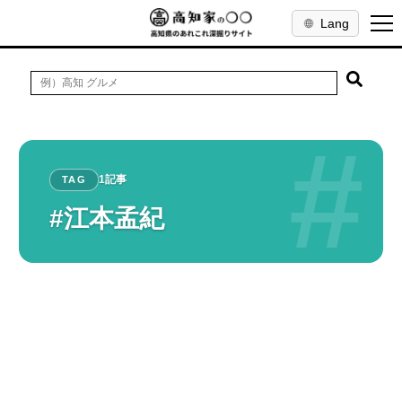
Lang
#
1記事
TAG
#江本孟紀