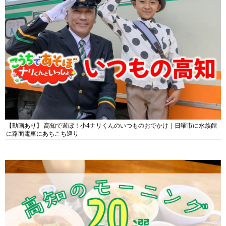
【動画あり】 高知で遊ぼ！小4ナリくんのいつものおでかけ｜日曜市に水族館
に路面電車にあちこち巡り