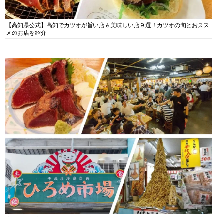
【高知県公式】高知でカツオが旨い店＆美味しい店９選！カツオの旬とおスス
メのお店を紹介