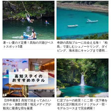
暑～い夏のド定番！高知の川遊びベス
奇跡の高知ブルーに出会える海！「柏
トスポット5選
島」で楽しむシュノーケリング、ダイ
ビング、海水浴にキャンプまで透明度
抜群の海の楽園を徹底紹介
【26年最新】高知で泊まってみたい
仁淀ブルーの絶景！にこ淵・沈下橋を
ホテル・旅館10選！地元メディアが
巡る仁淀川観光ガイド｜グルメ・宿・
観光に最適な宿を厳選
モデルコースまで完全網羅！