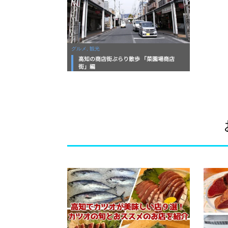
グルメ, 観光
高知の商店街ぶらり散歩 「菜園場商店
街」編