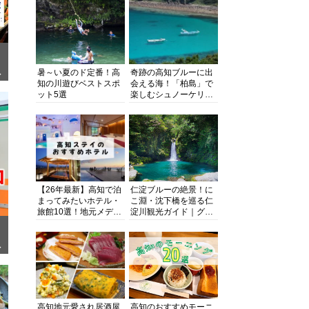
暑～い夏のド定番！高
奇跡の高知ブルーに出
ぎ
知の川遊びベストスポ
会える海！「柏島」で
ット5選
楽しむシュノーケリン
グ、ダイビング、海水
浴にキャンプまで透明
度抜群の海の楽園を徹
底紹介
【26年最新】高知で泊
仁淀ブルーの絶景！に
まってみたいホテル・
こ淵・沈下橋を巡る仁
旅館10選！地元メディ
淀川観光ガイド｜グル
アが観光に最適な宿を
メ・宿・モデルコース
厳選
まで完全網羅！
面
高知地元愛され居酒屋
高知のおすすめモーニ