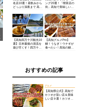
名店10選！昼飲みから
ング20選！「喫茶店の
どっぷり深夜まで 高知
街」高知で美味しい喫
の酒と肴を満喫！【高
茶店・カフェモーニン
知グルメPro】
グをいただきます！
メ
ア
【高知四万十川観光10
【高知グルメPro】
選】日本最後の清流を
鰻！うなぎ！ウナギが
遊び尽くす！四万十川
食べたい！高知の鰻の
の絶景・体験・グルメ
旨い店美味しい店９選
を網羅したおすすめガ
食いしんぼおじさんマ
イド
ッキー牧元の高知満腹
日記セレクション
おすすめの記事
グルメ
【高知県公式】高知で
カツオが旨い店＆美味
しい店９選！カツオの
旬とおススメのお店を
紹介