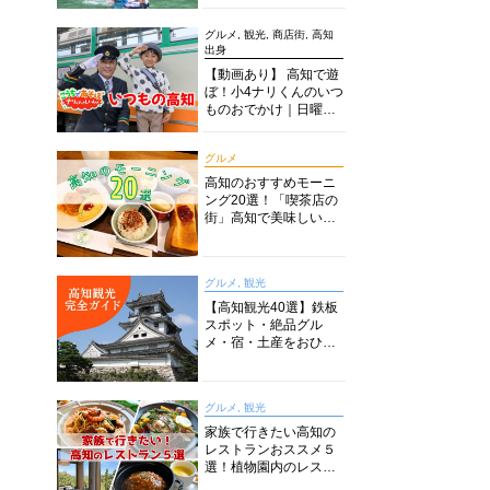
グルメ, 観光, 商店街, 高知
出身
【動画あり】 高知で遊
ぼ！小4ナリくんのいつ
ものおでかけ｜日曜市
に水族館に路面電車に
あちこち巡り
グルメ
高知のおすすめモーニ
ング20選！「喫茶店の
街」高知で美味しい喫
茶店・カフェモーニン
グをいただきます！
グルメ, 観光
【高知観光40選】鉄板
スポット・絶品グル
メ・宿・土産をおひと
り様からファミリー向
けまで徹底解説！
グルメ, 観光
家族で行きたい高知の
レストランおススメ５
選！植物園内のレスト
ランからイタリアンに