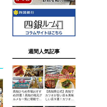
週間人気記事
高知ひろめ市場おすす
【高知県公式】高知で
め20選！高知の地元グ
カツオが旨い店＆美味
ルメを一気に堪能でき
しい店９選！カツオの
る超人気スポットを徹
旬とおススメのお店を
底解剖
紹介