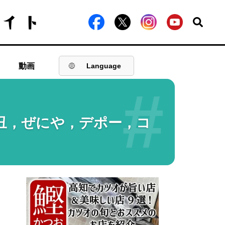
動画
Language
#
丑，ぜにや，デポー，コ