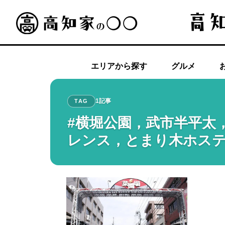
エリアから探す
グルメ
1記事
TAG
#横堀公園，武市半平太
レンス，とまり木ホス