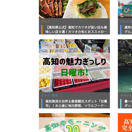
グルメ
グルメ, 
【高知県公式】高知でカツオが旨い店＆美
高知
味しい店９選！カツオの旬とおススメのお
グル
店を紹介
を徹
グルメ, 観光
イベント
高知県民の台所＆鉄板観光スポット「日曜
暑～
市」！お土産に地元野菜、ソウルフードま
ポッ
で なんでもそろう高知の巨大街路市を徹
底解説！