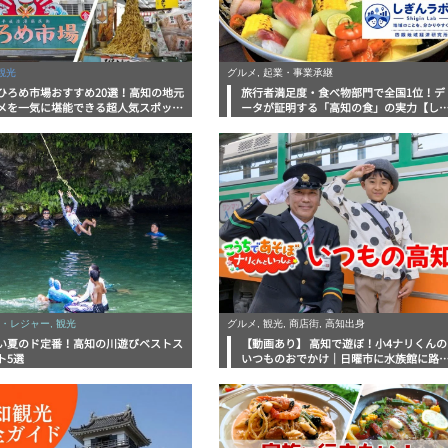
観光
グルメ, 起業・事業承継
ひろめ市場おすすめ20選！高知の地元
旅行者満足度・食べ物部門で全国1位！デ
メを一気に堪能できる超人気スポット
ータが証明する「高知の食」の実力【し
底解剖
んラボレポート】
・レジャー, 観光
グルメ, 観光, 商店街, 高知出身
い夏のド定番！高知の川遊びベストス
【動画あり】 高知で遊ぼ！小4ナリくんの
ト5選
いつものおでかけ｜日曜市に水族館に路
電車にあちこち巡り