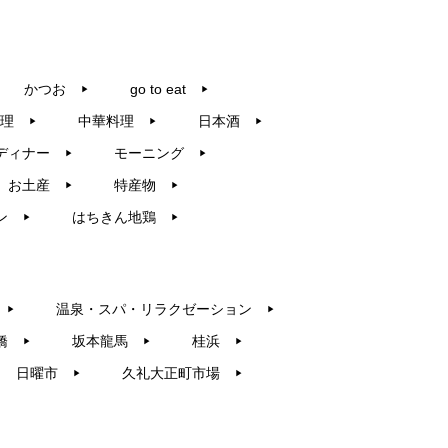
かつお
go to eat
▶︎
▶︎
理
中華料理
日本酒
▶︎
▶︎
▶︎
ディナー
モーニング
▶︎
▶︎
お土産
特産物
▶︎
▶︎
ン
はちきん地鶏
▶︎
▶︎
温泉・スパ・リラクゼーション
▶︎
▶︎
橋
坂本龍馬
桂浜
▶︎
▶︎
▶︎
日曜市
久礼大正町市場
▶︎
▶︎