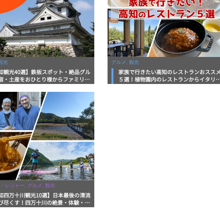
観光
グルメ, 観光
知観光40選】鉄板スポット・絶品グル
家族で行きたい高知のレストランおスス
宿・土産をおひとり様からファミリー
５選！植物園内のレストランからイタリ
まで徹底解説！
ンに中華まで楽しめる
・レジャー, グルメ, 観光
知四万十川観光10選】日本最後の清流
び尽くす！四万十川の絶景・体験・グ
を網羅したおすすめガイド