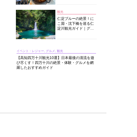
中華まで楽しめる
観光
仁淀ブルーの絶景！に
こ淵・沈下橋を巡る仁
淀川観光ガイド｜グル
メ・宿・モデルコース
まで完全網羅！
イベント・レジャー, グルメ, 観光
【高知四万十川観光10選】日本最後の清流を遊
び尽くす！四万十川の絶景・体験・グルメを網
羅したおすすめガイド