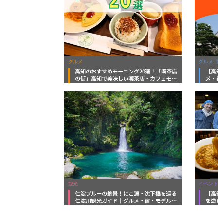
グルメ
グルメ, 
高知のおすすめモーニング20選！「喫茶店
【高
の街」高知で美味しい喫茶店・カフェモー
メ・
ニングをいただきます！
向け
観光
イベント
仁淀ブルーの絶景！にこ淵・沈下橋を巡る
【高
仁淀川観光ガイド｜グルメ・宿・モデルコ
を遊
ースまで完全網羅！
ルメ