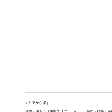
エリアから探す
足摺・四万十（西部エリア）
高知・須崎・南
▶︎