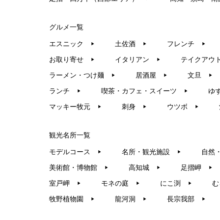
グルメ一覧
エスニック
土佐酒
フレンチ
▶︎
▶︎
▶︎
お取り寄せ
イタリアン
テイクアウ
▶︎
▶︎
ラーメン・つけ麺
居酒屋
文旦
▶︎
▶︎
▶︎
ランチ
喫茶・カフェ・スイーツ
ゆ
▶︎
▶︎
マッキー牧元
刺身
ウツボ
▶︎
▶︎
▶︎
観光名所一覧
モデルコース
名所・観光施設
自然
▶︎
▶︎
美術館・博物館
高知城
足摺岬
▶︎
▶︎
▶︎
室戸岬
モネの庭
にこ渕
む
▶︎
▶︎
▶︎
牧野植物園
龍河洞
長宗我部
▶︎
▶︎
▶︎