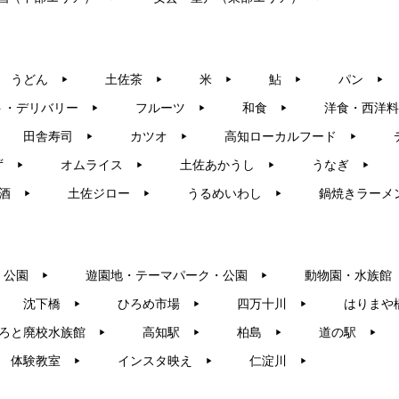
うどん
土佐茶
米
鮎
パン
▶︎
▶︎
▶︎
▶︎
▶︎
ト・デリバリー
フルーツ
和食
洋食・西洋料
▶︎
▶︎
▶︎
田舎寿司
カツオ
高知ローカルフード
▶︎
▶︎
▶︎
ず
オムライス
土佐あかうし
うなぎ
▶︎
▶︎
▶︎
▶︎
酒
土佐ジロー
うるめいわし
鍋焼きラーメ
▶︎
▶︎
▶︎
・公園
遊園地・テーマパーク・公園
動物園・水族館
▶︎
▶︎
沈下橋
ひろめ市場
四万十川
はりまや
▶︎
▶︎
▶︎
ろと廃校水族館
高知駅
柏島
道の駅
▶︎
▶︎
▶︎
▶︎
体験教室
インスタ映え
仁淀川
▶︎
▶︎
▶︎