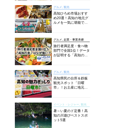
グルメ, 観光
高知ひろめ市場おすす
め20選！高知の地元グ
ルメを一気に堪能でき
る超人気スポットを徹
底解剖
グルメ, 起業・事業承継
旅行者満足度・食べ物
部門で全国1位！データ
が証明する「高知の
食」の実力【しぎんラ
ボレポート】
グルメ, 観光
高知県民の台所＆鉄板
観光スポット「日曜
市」！お土産に地元野
菜、ソウルフードまで
なんでもそろう高知の
巨大街路市を徹底解
イベント・レジャー, 観光
説！
暑～い夏のド定番！高
知の川遊びベストスポ
ット5選