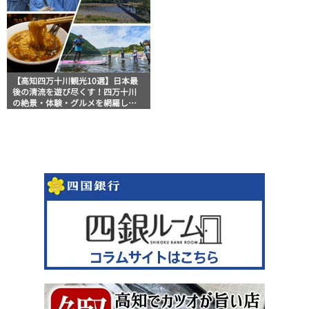
【高知四万十川観光10選】日本最
後の清流を遊び尽くす！四万十川
の絶景・体験・グルメを網羅した
おすすめガイド