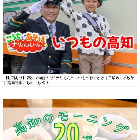
【動画あり】 高知で遊ぼ！小4ナリくんのいつものおでかけ｜日曜市に水族館
に路面電車にあちこち巡り