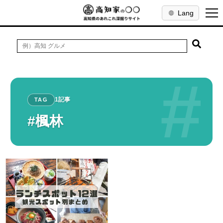
Lang
#
1記事
TAG
#楓林