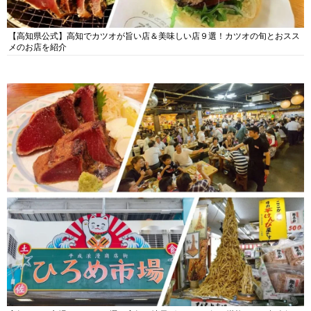
【高知県公式】高知でカツオが旨い店＆美味しい店９選！カツオの旬とおスス
メのお店を紹介