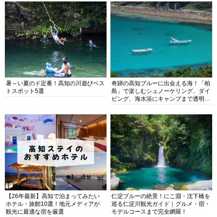
暑～い夏のド定番！高知の川遊びベス
奇跡の高知ブルーに出会える海！「柏
トスポット5選
島」で楽しむシュノーケリング、ダイ
ビング、海水浴にキャンプまで透明度
抜群の海の楽園を徹底紹介
【26年最新】高知で泊まってみたい
仁淀ブルーの絶景！にこ淵・沈下橋を
ホテル・旅館10選！地元メディアが
巡る仁淀川観光ガイド｜グルメ・宿・
観光に最適な宿を厳選
モデルコースまで完全網羅！