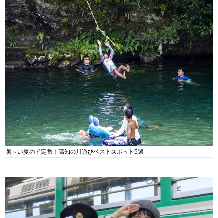
暑～い夏のド定番！高知の川遊びベストスポット5選