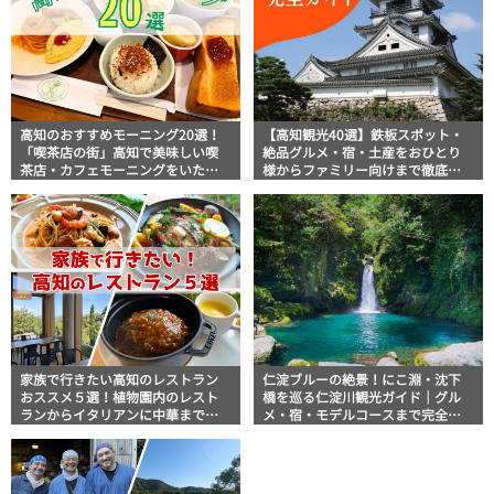
高知のおすすめモーニング20選！
【高知観光40選】鉄板スポット・
「喫茶店の街」高知で美味しい喫
絶品グルメ・宿・土産をおひとり
茶店・カフェモーニングをいただ
様からファミリー向けまで徹底解
きます！
説！
家族で行きたい高知のレストラン
仁淀ブルーの絶景！にこ淵・沈下
おススメ５選！植物園内のレスト
橋を巡る仁淀川観光ガイド｜グル
ランからイタリアンに中華まで楽
メ・宿・モデルコースまで完全網
しめる
羅！