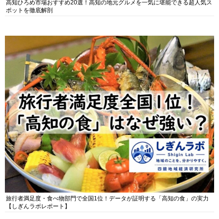
高知ひろめ市場おすすめ20選！高知の地元グルメを一気に堪能できる超人気ス
ポットを徹底解剖
旅行者満足度・食べ物部門で全国1位！データが証明する「高知の食」の実力
【しぎんラボレポート】