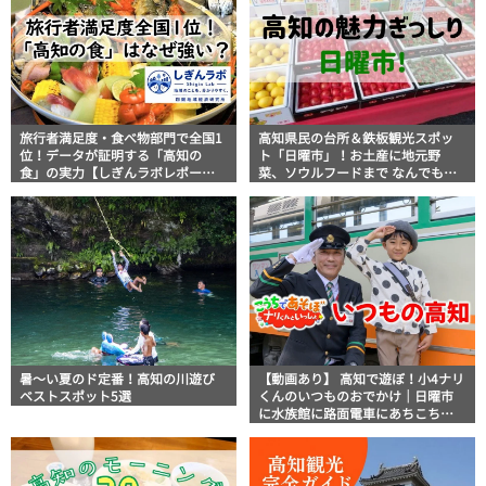
旅行者満足度・食べ物部門で全国1
高知県民の台所＆鉄板観光スポッ
位！データが証明する「高知の
ト「日曜市」！お土産に地元野
食」の実力【しぎんラボレポー
菜、ソウルフードまで なんでもそ
ト】
ろう高知の巨大街路市を徹底解
説！
暑～い夏のド定番！高知の川遊び
【動画あり】 高知で遊ぼ！小4ナリ
ベストスポット5選
くんのいつものおでかけ｜日曜市
に水族館に路面電車にあちこち巡
り