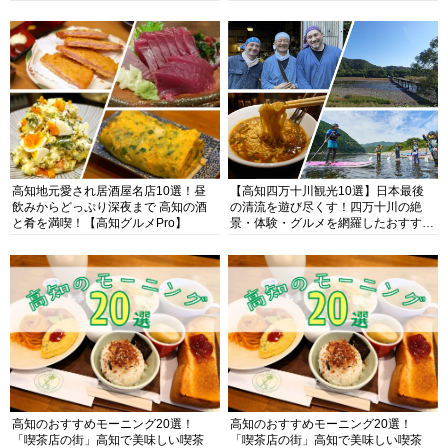
高知地元愛され居酒屋名店10選！昼
【高知四万十川観光10選】日本最後
飲みからどっぷり深夜まで 高知の酒
の清流を遊び尽くす！四万十川の絶
と肴を満喫！【高知グルメPro】
景・体験・グルメを網羅したおすすめ
ガイド
高知のおすすめモーニング20選！
高知のおすすめモーニング20選！
「喫茶店の街」高知で美味しい喫茶
「喫茶店の街」高知で美味しい喫茶