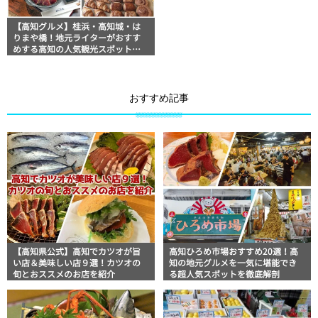
【高知グルメ】桂浜・高知城・は
りまや橋！地元ライターがおすす
めする高知の人気観光スポット周
辺ランチ＆グルメ12選
おすすめ記事
【高知県公式】高知でカツオが旨
高知ひろめ市場おすすめ20選！高
い店＆美味しい店９選！カツオの
知の地元グルメを一気に堪能でき
旬とおススメのお店を紹介
る超人気スポットを徹底解剖