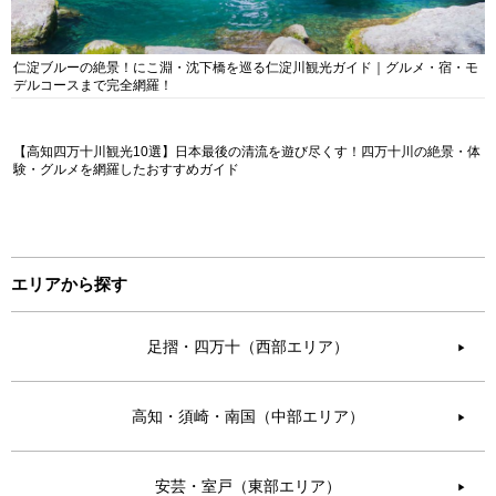
仁淀ブルーの絶景！にこ淵・沈下橋を巡る仁淀川観光ガイド｜グルメ・宿・モ
デルコースまで完全網羅！
【高知四万十川観光10選】日本最後の清流を遊び尽くす！四万十川の絶景・体
験・グルメを網羅したおすすめガイド
エリアから探す
足摺・四万十（西部エリア）
▶︎
高知・須崎・南国（中部エリア）
▶︎
安芸・室戸（東部エリア）
▶︎