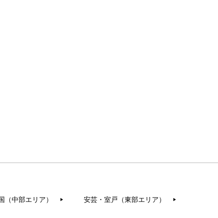
国（中部エリア）
安芸・室戸（東部エリア）
▶︎
▶︎