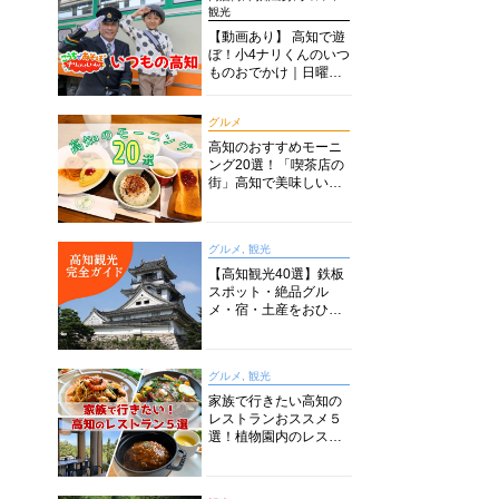
観光
【動画あり】 高知で遊
ぼ！小4ナリくんのいつ
ものおでかけ｜日曜市
に水族館に路面電車に
あちこち巡り
グルメ
高知のおすすめモーニ
ング20選！「喫茶店の
街」高知で美味しい喫
茶店・カフェモーニン
グをいただきます！
グルメ, 観光
【高知観光40選】鉄板
スポット・絶品グル
メ・宿・土産をおひと
り様からファミリー向
けまで徹底解説！
グルメ, 観光
家族で行きたい高知の
レストランおススメ５
選！植物園内のレスト
ランからイタリアンに
中華まで楽しめる