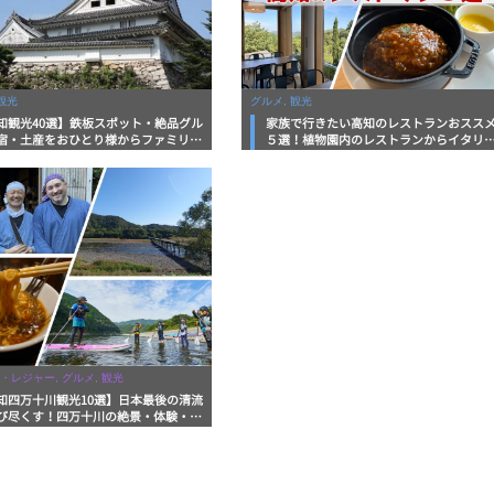
観光
グルメ, 観光
知観光40選】鉄板スポット・絶品グル
家族で行きたい高知のレストランおスス
宿・土産をおひとり様からファミリー
５選！植物園内のレストランからイタリ
まで徹底解説！
ンに中華まで楽しめる
・レジャー, グルメ, 観光
知四万十川観光10選】日本最後の清流
び尽くす！四万十川の絶景・体験・グ
を網羅したおすすめガイド