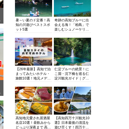
暑～い夏のド定番！高
奇跡の高知ブルーに出
ぎ
知の川遊びベストスポ
会える海！「柏島」で
ット5選
楽しむシュノーケリン
グ、ダイビング、海水
浴にキャンプまで透明
度抜群の海の楽園を徹
底紹介
【26年最新】高知で泊
仁淀ブルーの絶景！に
まってみたいホテル・
こ淵・沈下橋を巡る仁
旅館10選！地元メディ
淀川観光ガイド｜グル
アが観光に最適な宿を
メ・宿・モデルコース
厳選
まで完全網羅！
面
高知地元愛され居酒屋
【高知四万十川観光10
名店10選！昼飲みから
選】日本最後の清流を
どっぷり深夜まで 高知
遊び尽くす！四万十川