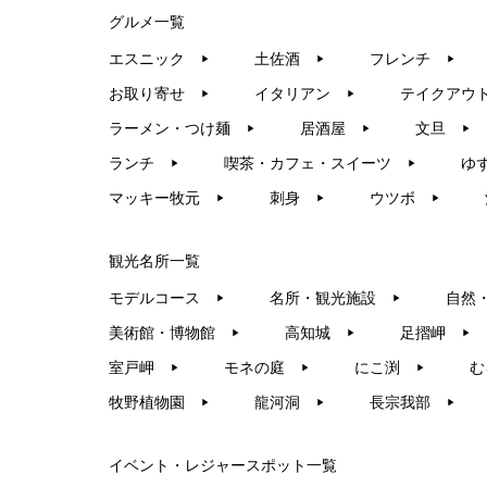
グルメ一覧
エスニック
土佐酒
フレンチ
▶︎
▶︎
▶︎
お取り寄せ
イタリアン
テイクアウ
▶︎
▶︎
ラーメン・つけ麺
居酒屋
文旦
▶︎
▶︎
▶︎
ランチ
喫茶・カフェ・スイーツ
ゆ
▶︎
▶︎
マッキー牧元
刺身
ウツボ
▶︎
▶︎
▶︎
観光名所一覧
モデルコース
名所・観光施設
自然
▶︎
▶︎
美術館・博物館
高知城
足摺岬
▶︎
▶︎
▶︎
室戸岬
モネの庭
にこ渕
む
▶︎
▶︎
▶︎
牧野植物園
龍河洞
長宗我部
▶︎
▶︎
▶︎
イベント・レジャースポット一覧