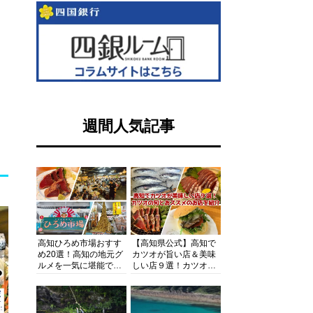
週間人気記事
高知ひろめ市場おすす
【高知県公式】高知で
め20選！高知の地元グ
カツオが旨い店＆美味
ルメを一気に堪能でき
しい店９選！カツオの
る超人気スポットを徹
旬とおススメのお店を
底解剖
紹介