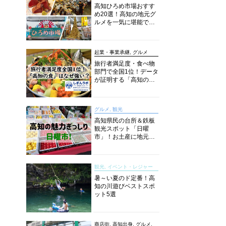
高知ひろめ市場おすす
め20選！高知の地元グ
ルメを一気に堪能でき
る超人気スポットを徹
底解剖
起業・事業承継, グルメ
旅行者満足度・食べ物
部門で全国1位！データ
が証明する「高知の
食」の実力【しぎんラ
ボレポート】
グルメ, 観光
高知県民の台所＆鉄板
観光スポット「日曜
市」！お土産に地元野
菜、ソウルフードまで
なんでもそろう高知の
巨大街路市を徹底解
観光, イベント・レジャー
説！
暑～い夏のド定番！高
知の川遊びベストスポ
ット5選
商店街, 高知出身, グルメ,