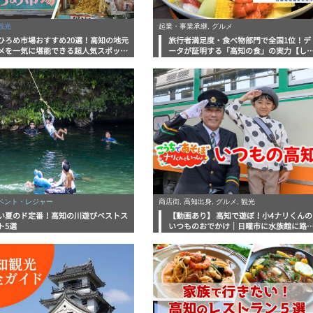
観光
起業・事業承継, グルメ
ひろめ市場おすすめ20選！高知の地元
旅行者満足度・食べ物部門で全国1位！デ
メを一気に堪能できる超人気スポット
ータが証明する「高知の食」の実力【し
底解剖
んラボレポート】
イベント・レジャー
商店街, 高知出身, グルメ, 観光
い夏のド定番！高知の川遊びベストス
【動画あり】 高知で遊ぼ！小4ナリくんの
ト5選
いつものおでかけ｜日曜市に水族館に路
電車にあちこち巡り