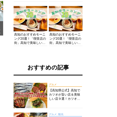
の酒と肴を満喫！【高
の絶景・体験・グルメ
知グルメPro】
を網羅したおすすめガ
イド
メ
ア
高知のおすすめモーニ
高知のおすすめモーニ
ング20選！「喫茶店の
ング20選！「喫茶店の
街」高知で美味しい喫
街」高知で美味しい喫
茶店・カフェモーニン
茶店・カフェモーニン
グをいただきます！
グをいただきます！
おすすめの記事
グルメ
【高知県公式】高知で
カツオが旨い店＆美味
しい店９選！カツオの
旬とおススメのお店を
紹介
グルメ, 観光