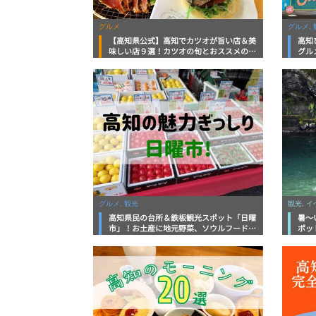
グルメ
グルメ, 
【高知県公式】高知でカツオが旨い店＆美
高知
味しい店９選！カツオの旬とおススメのお
グル
店を紹介
を徹
グルメ, 観光
観光, 
高知県民の台所＆鉄板観光スポット「日曜
暑～
市」！お土産に地元野菜、ソウルフードま
ポッ
で なんでもそろう高知の巨大街路市を徹
底解説！