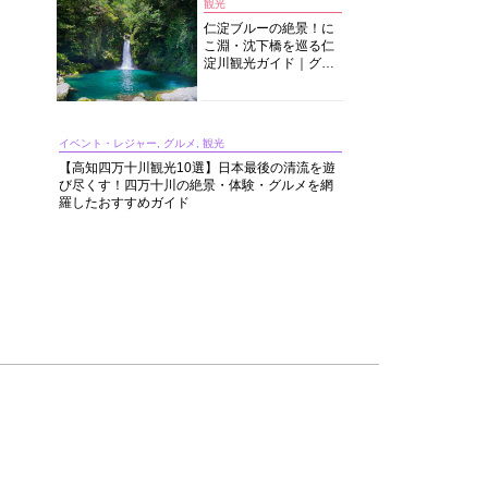
観光
仁淀ブルーの絶景！に
こ淵・沈下橋を巡る仁
淀川観光ガイド｜グル
メ・宿・モデルコース
まで完全網羅！
イベント・レジャー, グルメ, 観光
【高知四万十川観光10選】日本最後の清流を遊
び尽くす！四万十川の絶景・体験・グルメを網
羅したおすすめガイド