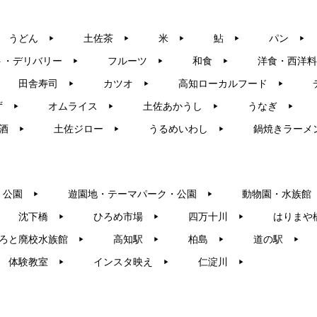
うどん
土佐茶
米
鮎
パン
▶︎
▶︎
▶︎
▶︎
▶︎
ト・デリバリー
フルーツ
和食
洋食・西洋料
▶︎
▶︎
▶︎
田舎寿司
カツオ
高知ローカルフード
▶︎
▶︎
▶︎
ず
オムライス
土佐あかうし
うなぎ
▶︎
▶︎
▶︎
▶︎
酒
土佐ジロー
うるめいわし
鍋焼きラーメ
▶︎
▶︎
▶︎
・公園
遊園地・テーマパーク・公園
動物園・水族館
▶︎
▶︎
沈下橋
ひろめ市場
四万十川
はりまや
▶︎
▶︎
▶︎
ろと廃校水族館
高知駅
柏島
道の駅
▶︎
▶︎
▶︎
▶︎
体験教室
インスタ映え
仁淀川
▶︎
▶︎
▶︎