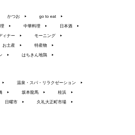
かつお
go to eat
▶︎
▶︎
理
中華料理
日本酒
▶︎
▶︎
▶︎
ディナー
モーニング
▶︎
▶︎
お土産
特産物
▶︎
▶︎
ン
はちきん地鶏
▶︎
▶︎
温泉・スパ・リラクゼーション
▶︎
▶︎
橋
坂本龍馬
桂浜
▶︎
▶︎
▶︎
日曜市
久礼大正町市場
▶︎
▶︎