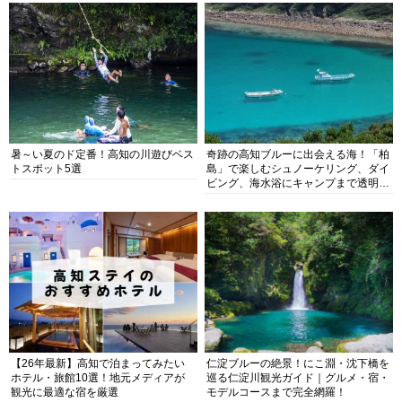
暑～い夏のド定番！高知の川遊びベス
奇跡の高知ブルーに出会える海！「柏
トスポット5選
島」で楽しむシュノーケリング、ダイ
ビング、海水浴にキャンプまで透明度
抜群の海の楽園を徹底紹介
【26年最新】高知で泊まってみたい
仁淀ブルーの絶景！にこ淵・沈下橋を
ホテル・旅館10選！地元メディアが
巡る仁淀川観光ガイド｜グルメ・宿・
観光に最適な宿を厳選
モデルコースまで完全網羅！