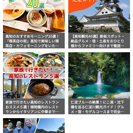
高知のおすすめモーニング20選！
【高知観光40選】鉄板スポット・
「喫茶店の街」高知で美味しい喫
絶品グルメ・宿・土産をおひとり
茶店・カフェモーニングをいただ
様からファミリー向けまで徹底解
きます！
説！
家族で行きたい高知のレストラン
仁淀ブルーの絶景！にこ淵・沈下
おススメ５選！植物園内のレスト
橋を巡る仁淀川観光ガイド｜グル
ランからイタリアンに中華まで楽
メ・宿・モデルコースまで完全網
しめる
羅！