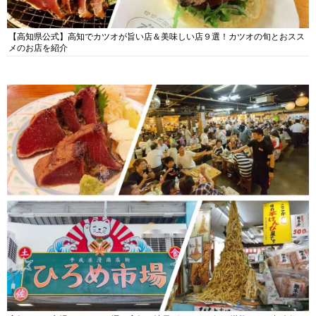
【高知県公式】高知でカツオが旨い店＆美味しい店９選！カツオの旬とおスス
メのお店を紹介