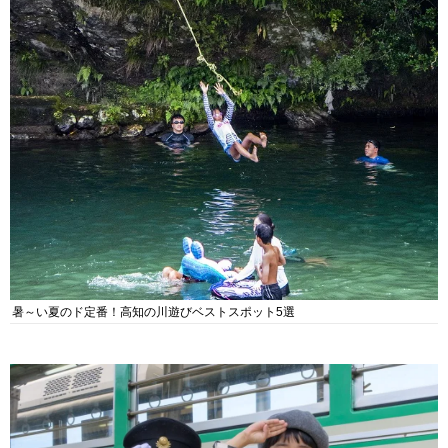
暑～い夏のド定番！高知の川遊びベストスポット5選