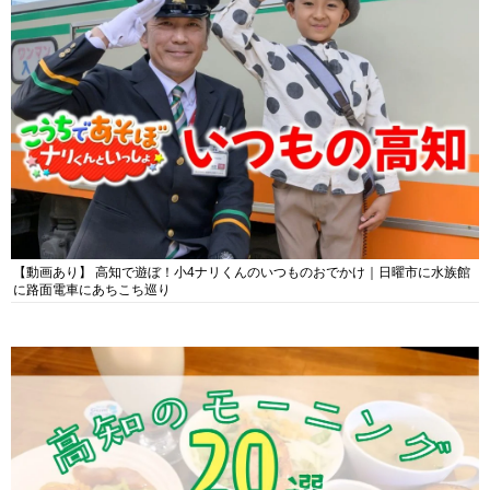
【動画あり】 高知で遊ぼ！小4ナリくんのいつものおでかけ｜日曜市に水族館
に路面電車にあちこち巡り