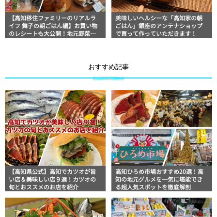
【高知移住ファミリーのリアルラ
美味しいヘルシーな「高知家の朝
イフ 舞子の朝ごはん編】お買い物
ごはん」銀座のアンテナショップ
のレシートも大公開！地元野菜や
で買って作っていただきます！
お気に入りのパン屋さんのメニュ
ーでいただきます
おすすめ記事
【高知県公式】高知でカツオが旨
高知ひろめ市場おすすめ20選！高
い店＆美味しい店９選！カツオの
知の地元グルメを一気に堪能でき
旬とおススメのお店を紹介
る超人気スポットを徹底解剖