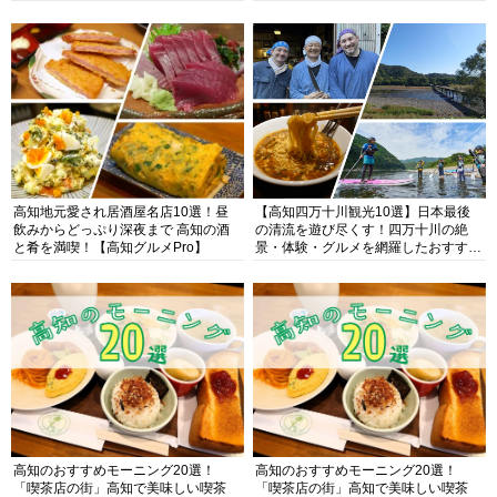
高知地元愛され居酒屋名店10選！昼
【高知四万十川観光10選】日本最後
飲みからどっぷり深夜まで 高知の酒
の清流を遊び尽くす！四万十川の絶
と肴を満喫！【高知グルメPro】
景・体験・グルメを網羅したおすすめ
ガイド
高知のおすすめモーニング20選！
高知のおすすめモーニング20選！
「喫茶店の街」高知で美味しい喫茶
「喫茶店の街」高知で美味しい喫茶