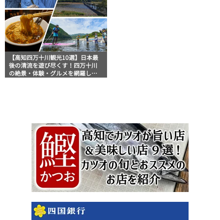
【高知四万十川観光10選】日本最
後の清流を遊び尽くす！四万十川
の絶景・体験・グルメを網羅した
おすすめガイド