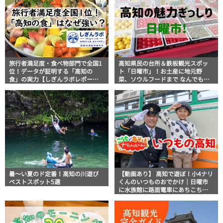
旅行者満足度・食べ物部門で全国1
高知県民の台所＆鉄板観光スポッ
位！データが証明する「高知の
ト「日曜市」！お土産に地元野
食」の実力【しぎんラボレポー
菜、ソウルフードまで なんでもそ
ト】
ろう高知の巨大街路市を徹底解
説！
暑～い夏のド定番！高知の川遊び
【動画あり】 高知で遊ぼ！小4ナリ
ベストスポット5選
くんのいつものおでかけ｜日曜市
に水族館に路面電車にあちこち巡
り