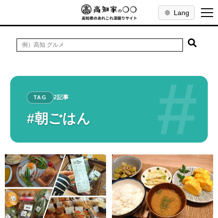
Lang
#
2記事
TAG
#朝ごはん