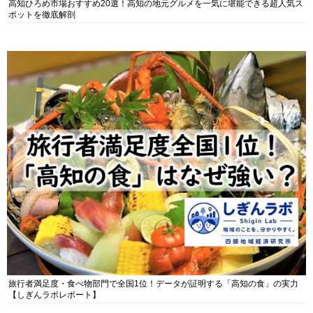
高知ひろめ市場おすすめ20選！高知の地元グルメを一気に堪能できる超人気ス
ポットを徹底解剖
旅行者満足度・食べ物部門で全国1位！データが証明する「高知の食」の実力
【しぎんラボレポート】