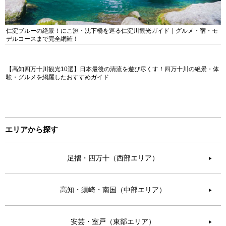
仁淀ブルーの絶景！にこ淵・沈下橋を巡る仁淀川観光ガイド｜グルメ・宿・モ
デルコースまで完全網羅！
【高知四万十川観光10選】日本最後の清流を遊び尽くす！四万十川の絶景・体
験・グルメを網羅したおすすめガイド
エリアから探す
足摺・四万十（西部エリア）
▶︎
高知・須崎・南国（中部エリア）
▶︎
安芸・室戸（東部エリア）
▶︎