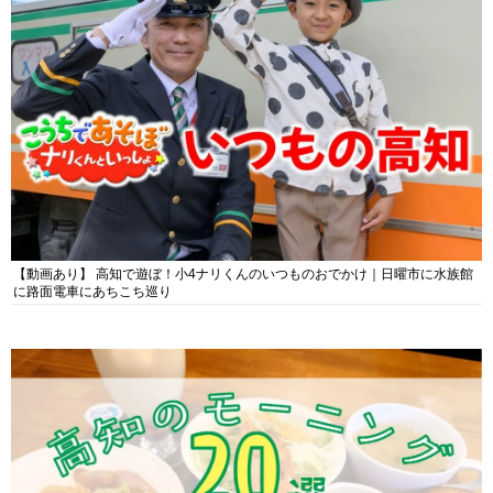
【動画あり】 高知で遊ぼ！小4ナリくんのいつものおでかけ｜日曜市に水族館
に路面電車にあちこち巡り