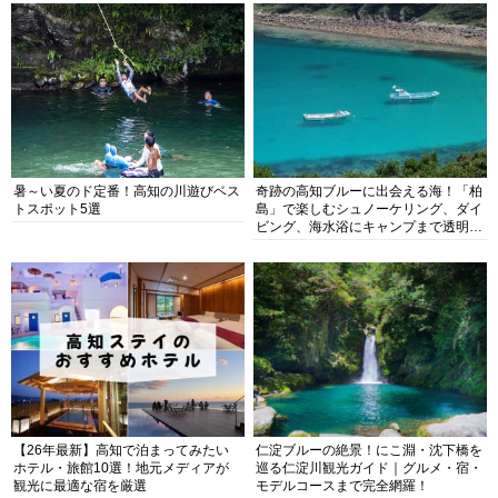
暑～い夏のド定番！高知の川遊びベス
奇跡の高知ブルーに出会える海！「柏
トスポット5選
島」で楽しむシュノーケリング、ダイ
ビング、海水浴にキャンプまで透明度
抜群の海の楽園を徹底紹介
【26年最新】高知で泊まってみたい
仁淀ブルーの絶景！にこ淵・沈下橋を
ホテル・旅館10選！地元メディアが
巡る仁淀川観光ガイド｜グルメ・宿・
観光に最適な宿を厳選
モデルコースまで完全網羅！