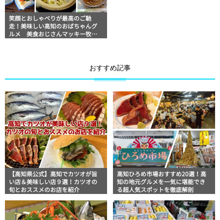
笑顔とおしゃべりが最高のご馳
走！美味しい高知のおばちゃんグ
ルメ 美食おじさんマッキー牧元
の高知満腹日記セレクション
おすすめ記事
【高知県公式】高知でカツオが旨
高知ひろめ市場おすすめ20選！高
い店＆美味しい店９選！カツオの
知の地元グルメを一気に堪能でき
旬とおススメのお店を紹介
る超人気スポットを徹底解剖