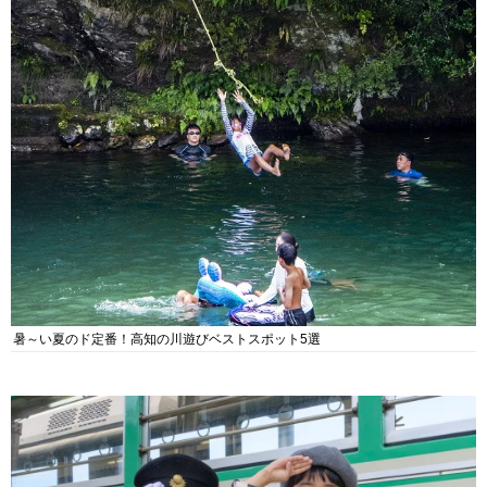
暑～い夏のド定番！高知の川遊びベストスポット5選