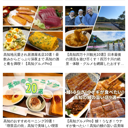
高知地元愛され居酒屋名店10選！昼
【高知四万十川観光10選】日本最後
飲みからどっぷり深夜まで 高知の酒
の清流を遊び尽くす！四万十川の絶
と肴を満喫！【高知グルメPro】
景・体験・グルメを網羅したおすすめ
ガイド
高知のおすすめモーニング20選！
【高知グルメPro】鰻！うなぎ！ウナ
「喫茶店の街」高知で美味しい喫茶
ギが食べたい！高知の鰻の旨い店美味