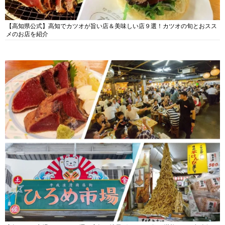
【高知県公式】高知でカツオが旨い店＆美味しい店９選！カツオの旬とおスス
メのお店を紹介