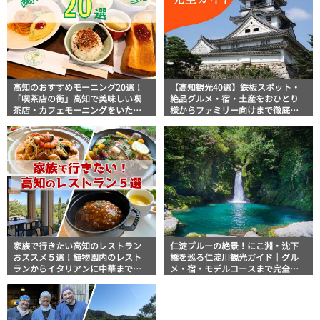
高知のおすすめモーニング20選！
【高知観光40選】鉄板スポット・
「喫茶店の街」高知で美味しい喫
絶品グルメ・宿・土産をおひとり
茶店・カフェモーニングをいただ
様からファミリー向けまで徹底解
きます！
説！
家族で行きたい高知のレストラン
仁淀ブルーの絶景！にこ淵・沈下
おススメ５選！植物園内のレスト
橋を巡る仁淀川観光ガイド｜グル
ランからイタリアンに中華まで楽
メ・宿・モデルコースまで完全網
しめる
羅！