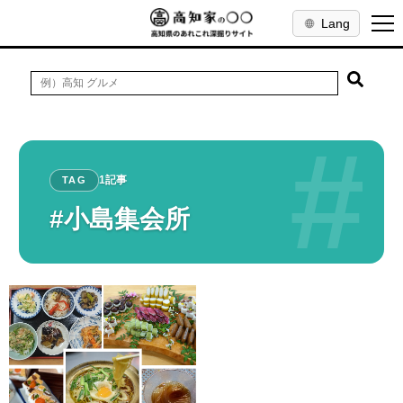
Lang
#
1記事
TAG
#小島集会所