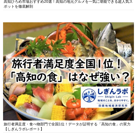
高知ひろめ市場おすすめ20選！高知の地元グルメを一気に堪能できる超人気ス
ポットを徹底解剖
旅行者満足度・食べ物部門で全国1位！データが証明する「高知の食」の実力
【しぎんラボレポート】