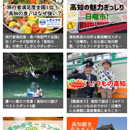
旅行者満足度・食べ物部門で全国1
高知県民の台所＆鉄板観光スポッ
位！データが証明する「高知の
ト「日曜市」！お土産に地元野
食」の実力【しぎんラボレポー
菜、ソウルフードまで なんでもそ
ト】
ろう高知の巨大街路市を徹底解
説！
暑～い夏のド定番！高知の川遊び
【動画あり】 高知で遊ぼ！小4ナリ
ベストスポット5選
くんのいつものおでかけ｜日曜市
に水族館に路面電車にあちこち巡
り