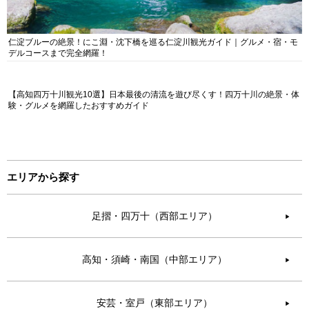
仁淀ブルーの絶景！にこ淵・沈下橋を巡る仁淀川観光ガイド｜グルメ・宿・モ
デルコースまで完全網羅！
【高知四万十川観光10選】日本最後の清流を遊び尽くす！四万十川の絶景・体
験・グルメを網羅したおすすめガイド
エリアから探す
足摺・四万十（西部エリア）
▶︎
高知・須崎・南国（中部エリア）
▶︎
安芸・室戸（東部エリア）
▶︎