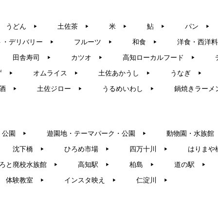
うどん
土佐茶
米
鮎
パン
▶︎
▶︎
▶︎
▶︎
▶︎
ト・デリバリー
フルーツ
和食
洋食・西洋料
▶︎
▶︎
▶︎
田舎寿司
カツオ
高知ローカルフード
▶︎
▶︎
▶︎
ず
オムライス
土佐あかうし
うなぎ
▶︎
▶︎
▶︎
▶︎
酒
土佐ジロー
うるめいわし
鍋焼きラーメ
▶︎
▶︎
▶︎
・公園
遊園地・テーマパーク・公園
動物園・水族館
▶︎
▶︎
沈下橋
ひろめ市場
四万十川
はりまや
▶︎
▶︎
▶︎
ろと廃校水族館
高知駅
柏島
道の駅
▶︎
▶︎
▶︎
▶︎
体験教室
インスタ映え
仁淀川
▶︎
▶︎
▶︎