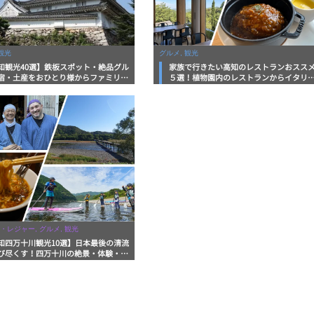
観光
グルメ, 観光
知観光40選】鉄板スポット・絶品グル
家族で行きたい高知のレストランおスス
宿・土産をおひとり様からファミリー
５選！植物園内のレストランからイタリ
まで徹底解説！
ンに中華まで楽しめる
・レジャー, グルメ, 観光
知四万十川観光10選】日本最後の清流
び尽くす！四万十川の絶景・体験・グ
を網羅したおすすめガイド