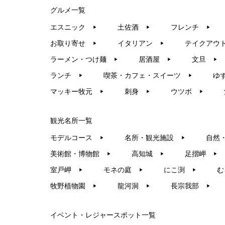
グルメ一覧
エスニック
土佐酒
フレンチ
▶︎
▶︎
▶︎
お取り寄せ
イタリアン
テイクアウ
▶︎
▶︎
ラーメン・つけ麺
居酒屋
文旦
▶︎
▶︎
▶︎
ランチ
喫茶・カフェ・スイーツ
ゆ
▶︎
▶︎
マッキー牧元
刺身
ウツボ
▶︎
▶︎
▶︎
観光名所一覧
モデルコース
名所・観光施設
自然
▶︎
▶︎
美術館・博物館
高知城
足摺岬
▶︎
▶︎
▶︎
室戸岬
モネの庭
にこ渕
む
▶︎
▶︎
▶︎
牧野植物園
龍河洞
長宗我部
▶︎
▶︎
▶︎
イベント・レジャースポット一覧