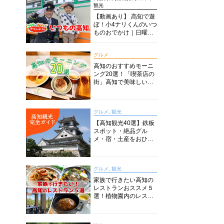
観光
【動画あり】 高知で遊
ぼ！小4ナリくんのいつ
ものおでかけ｜日曜市
に水族館に路面電車に
あちこち巡り
グルメ
高知のおすすめモーニ
ング20選！「喫茶店の
街」高知で美味しい喫
茶店・カフェモーニン
グをいただきます！
グルメ, 観光
【高知観光40選】鉄板
スポット・絶品グル
メ・宿・土産をおひと
り様からファミリー向
けまで徹底解説！
グルメ, 観光
家族で行きたい高知の
レストランおススメ５
選！植物園内のレスト
ランからイタリアンに
中華まで楽しめる