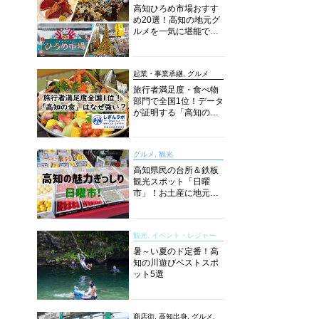
高知ひろめ市場おすす
め20選！高知の地元グ
ルメを一気に堪能でき
る超人気スポットを徹
底解剖
起業・事業承継, グルメ
旅行者満足度・食べ物
部門で全国1位！データ
が証明する「高知の
食」の実力【しぎんラ
ボレポート】
グルメ, 観光
高知県民の台所＆鉄板
観光スポット「日曜
市」！お土産に地元野
菜、ソウルフードまで
なんでもそろう高知の
巨大街路市を徹底解
観光, イベント・レジャー
説！
暑～い夏のド定番！高
知の川遊びベストスポ
ット5選
商店街, 高知出身, グルメ,