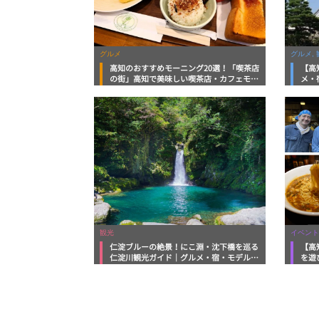
グルメ
グルメ, 
高知のおすすめモーニング20選！「喫茶店
【高
の街」高知で美味しい喫茶店・カフェモー
メ・
ニングをいただきます！
向け
観光
イベント
仁淀ブルーの絶景！にこ淵・沈下橋を巡る
【高
仁淀川観光ガイド｜グルメ・宿・モデルコ
を遊
ースまで完全網羅！
ルメ