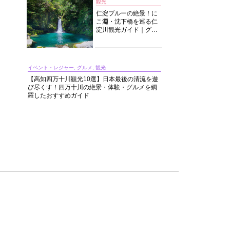
観光
仁淀ブルーの絶景！に
こ淵・沈下橋を巡る仁
淀川観光ガイド｜グル
メ・宿・モデルコース
まで完全網羅！
イベント・レジャー, グルメ, 観光
【高知四万十川観光10選】日本最後の清流を遊
び尽くす！四万十川の絶景・体験・グルメを網
羅したおすすめガイド