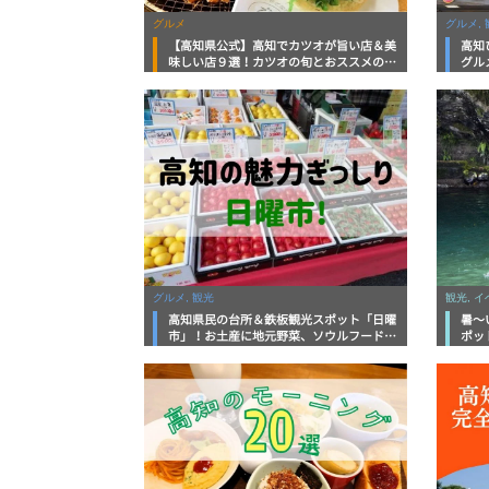
グルメ
グルメ, 
【高知県公式】高知でカツオが旨い店＆美
高知
味しい店９選！カツオの旬とおススメのお
グル
店を紹介
を徹
グルメ, 観光
観光, 
高知県民の台所＆鉄板観光スポット「日曜
暑～
市」！お土産に地元野菜、ソウルフードま
ポッ
で なんでもそろう高知の巨大街路市を徹
底解説！