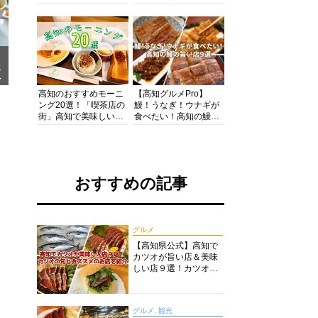
の酒と肴を満喫！【高
の絶景・体験・グルメ
知グルメPro】
を網羅したおすすめガ
イド
メ
ア
高知のおすすめモーニ
【高知グルメPro】
ング20選！「喫茶店の
鰻！うなぎ！ウナギが
街」高知で美味しい喫
食べたい！高知の鰻の
茶店・カフェモーニン
旨い店美味しい店９選
グをいただきます！
食いしんぼおじさんマ
ッキー牧元の高知満腹
日記セレクション
おすすめの記事
グルメ
【高知県公式】高知で
カツオが旨い店＆美味
しい店９選！カツオの
旬とおススメのお店を
紹介
グルメ, 観光