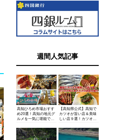
週間人気記事
高知ひろめ市場おすす
【高知県公式】高知で
め20選！高知の地元グ
カツオが旨い店＆美味
ルメを一気に堪能でき
しい店９選！カツオの
る超人気スポットを徹
旬とおススメのお店を
底解剖
紹介