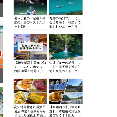
ぎ
暑～い夏のド定番！高
奇跡の高知ブルーに出
知の川遊びベストスポ
会える海！「柏島」で
ット5選
楽しむシュノーケリン
グ、ダイビング、海水
浴にキャンプまで透明
度抜群の海の楽園を徹
底紹介
【26年最新】高知で泊
仁淀ブルーの絶景！に
まってみたいホテル・
こ淵・沈下橋を巡る仁
旅館10選！地元メディ
淀川観光ガイド｜グル
アが観光に最適な宿を
メ・宿・モデルコース
厳選
まで完全網羅！
面
高知地元愛され居酒屋
【高知四万十川観光10
名店10選！昼飲みから
選】日本最後の清流を
どっぷり深夜まで 高知
遊び尽くす！四万十川