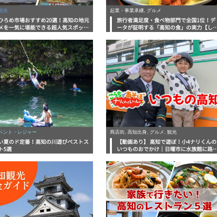
観光
起業・事業承継, グルメ
ひろめ市場おすすめ20選！高知の地元
旅行者満足度・食べ物部門で全国1位！デ
メを一気に堪能できる超人気スポット
ータが証明する「高知の食」の実力【し
底解剖
んラボレポート】
イベント・レジャー
商店街, 高知出身, グルメ, 観光
い夏のド定番！高知の川遊びベストス
【動画あり】 高知で遊ぼ！小4ナリくんの
ト5選
いつものおでかけ｜日曜市に水族館に路
電車にあちこち巡り