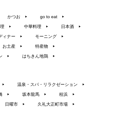
かつお
go to eat
▶︎
▶︎
理
中華料理
日本酒
▶︎
▶︎
▶︎
ディナー
モーニング
▶︎
▶︎
お土産
特産物
▶︎
▶︎
ン
はちきん地鶏
▶︎
▶︎
温泉・スパ・リラクゼーション
▶︎
▶︎
橋
坂本龍馬
桂浜
▶︎
▶︎
▶︎
日曜市
久礼大正町市場
▶︎
▶︎