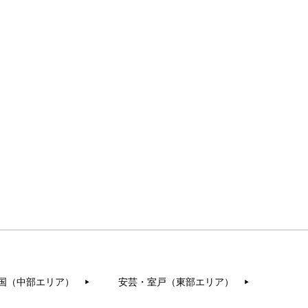
国（中部エリア）
安芸・室戸（東部エリア）
▶︎
▶︎