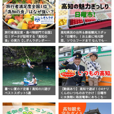
旅行者満足度・食べ物部門で全国1
高知県民の台所＆鉄板観光スポッ
位！データが証明する「高知の
ト「日曜市」！お土産に地元野
食」の実力【しぎんラボレポー
菜、ソウルフードまで なんでもそ
ト】
ろう高知の巨大街路市を徹底解
説！
暑～い夏のド定番！高知の川遊び
【動画あり】 高知で遊ぼ！小4ナリ
ベストスポット5選
くんのいつものおでかけ｜日曜市
に水族館に路面電車にあちこち巡
り