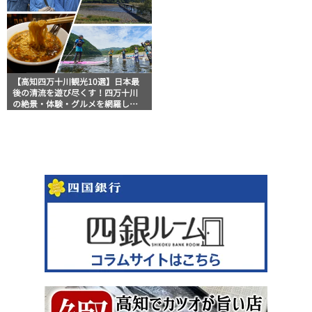
【高知四万十川観光10選】日本最
後の清流を遊び尽くす！四万十川
の絶景・体験・グルメを網羅した
おすすめガイド