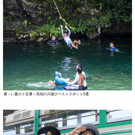
暑～い夏のド定番！高知の川遊びベストスポット5選