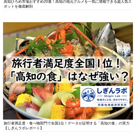
高知ひろめ市場おすすめ20選！高知の地元グルメを一気に堪能できる超人気ス
ポットを徹底解剖
旅行者満足度・食べ物部門で全国1位！データが証明する「高知の食」の実力
【しぎんラボレポート】