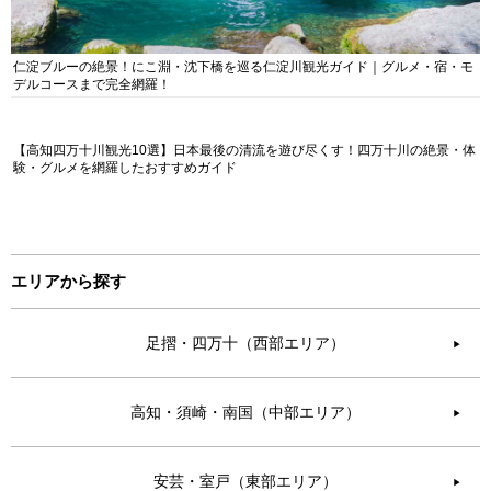
仁淀ブルーの絶景！にこ淵・沈下橋を巡る仁淀川観光ガイド｜グルメ・宿・モ
デルコースまで完全網羅！
【高知四万十川観光10選】日本最後の清流を遊び尽くす！四万十川の絶景・体
験・グルメを網羅したおすすめガイド
エリアから探す
足摺・四万十（西部エリア）
▶︎
高知・須崎・南国（中部エリア）
▶︎
安芸・室戸（東部エリア）
▶︎