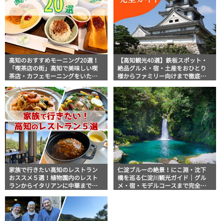
高知のおすすめモーニング20選！
【高知観光40選】鉄板スポット・
「喫茶店の街」高知で美味しい喫
絶品グルメ・宿・土産をおひとり
茶店・カフェモーニングをいただ
様からファミリー向けまで徹底解
きます！
説！
家族で行きたい高知のレストラン
仁淀ブルーの絶景！にこ淵・沈下
おススメ５選！植物園内のレスト
橋を巡る仁淀川観光ガイド｜グル
ランからイタリアンに中華まで楽
メ・宿・モデルコースまで完全網
しめる
羅！