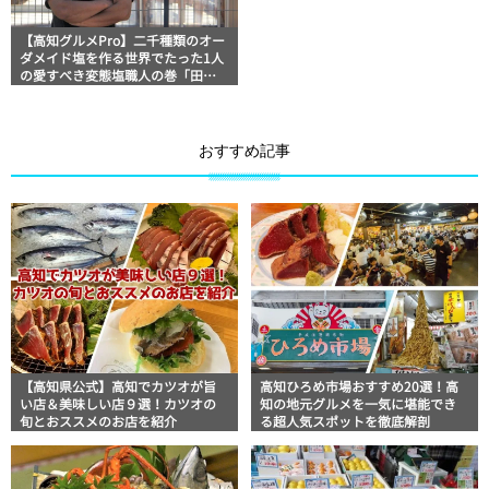
【高知グルメPro】二千種類のオー
ダメイド塩を作る世界でたった1人
の愛すべき変態塩職人の巻「田野
屋塩二郎」食べ歩きスト・マッキ
ー牧元の高知満腹日記
おすすめ記事
【高知県公式】高知でカツオが旨
高知ひろめ市場おすすめ20選！高
い店＆美味しい店９選！カツオの
知の地元グルメを一気に堪能でき
旬とおススメのお店を紹介
る超人気スポットを徹底解剖