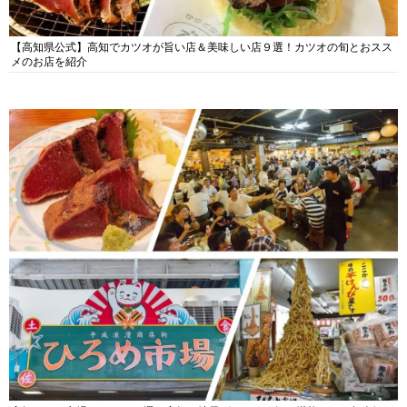
【高知県公式】高知でカツオが旨い店＆美味しい店９選！カツオの旬とおスス
メのお店を紹介