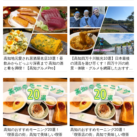
高知地元愛され居酒屋名店10選！昼
【高知四万十川観光10選】日本最後
飲みからどっぷり深夜まで 高知の酒
の清流を遊び尽くす！四万十川の絶
と肴を満喫！【高知グルメPro】
景・体験・グルメを網羅したおすすめ
ガイド
高知のおすすめモーニング20選！
高知のおすすめモーニング20選！
「喫茶店の街」高知で美味しい喫茶
「喫茶店の街」高知で美味しい喫茶