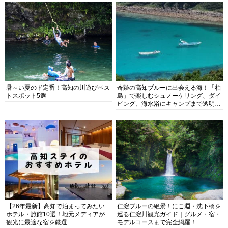
暑～い夏のド定番！高知の川遊びベス
奇跡の高知ブルーに出会える海！「柏
トスポット5選
島」で楽しむシュノーケリング、ダイ
ビング、海水浴にキャンプまで透明度
抜群の海の楽園を徹底紹介
【26年最新】高知で泊まってみたい
仁淀ブルーの絶景！にこ淵・沈下橋を
ホテル・旅館10選！地元メディアが
巡る仁淀川観光ガイド｜グルメ・宿・
観光に最適な宿を厳選
モデルコースまで完全網羅！