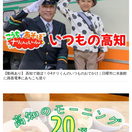
【動画あり】 高知で遊ぼ！小4ナリくんのいつものおでかけ｜日曜市に水族館
に路面電車にあちこち巡り