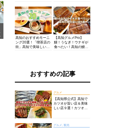
の酒と肴を満喫！【高
の絶景・体験・グルメ
知グルメPro】
を網羅したおすすめガ
イド
メ
ア
高知のおすすめモーニ
【高知グルメPro】
ング20選！「喫茶店の
鰻！うなぎ！ウナギが
街」高知で美味しい喫
食べたい！高知の鰻の
茶店・カフェモーニン
旨い店美味しい店９選
グをいただきます！
食いしんぼおじさんマ
ッキー牧元の高知満腹
日記セレクション
おすすめの記事
グルメ
【高知県公式】高知で
カツオが旨い店＆美味
しい店９選！カツオの
旬とおススメのお店を
紹介
グルメ, 観光