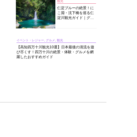
観光
仁淀ブルーの絶景！に
こ淵・沈下橋を巡る仁
淀川観光ガイド｜グル
メ・宿・モデルコース
まで完全網羅！
イベント・レジャー, グルメ, 観光
【高知四万十川観光10選】日本最後の清流を遊
び尽くす！四万十川の絶景・体験・グルメを網
羅したおすすめガイド