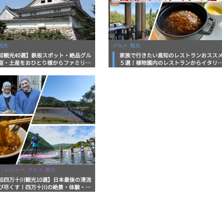
観光
グルメ, 観光
知観光40選】鉄板スポット・絶品グル
家族で行きたい高知のレストランおスス
宿・土産をおひとり様からファミリー
５選！植物園内のレストランからイタリ
まで徹底解説！
ンに中華まで楽しめる
・レジャー, グルメ, 観光
知四万十川観光10選】日本最後の清流
び尽くす！四万十川の絶景・体験・グ
を網羅したおすすめガイド