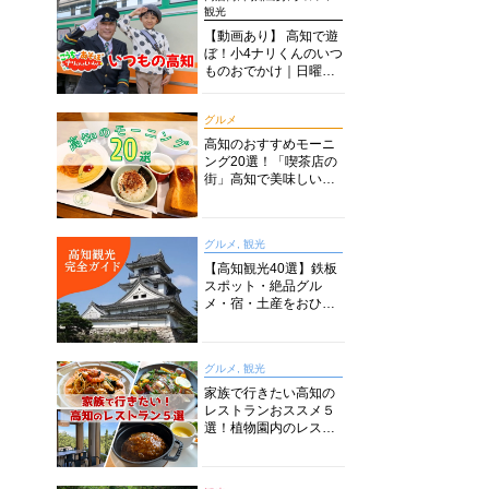
観光
【動画あり】 高知で遊
ぼ！小4ナリくんのいつ
ものおでかけ｜日曜市
に水族館に路面電車に
あちこち巡り
グルメ
高知のおすすめモーニ
ング20選！「喫茶店の
街」高知で美味しい喫
茶店・カフェモーニン
グをいただきます！
グルメ, 観光
【高知観光40選】鉄板
スポット・絶品グル
メ・宿・土産をおひと
り様からファミリー向
けまで徹底解説！
グルメ, 観光
家族で行きたい高知の
レストランおススメ５
選！植物園内のレスト
ランからイタリアンに
中華まで楽しめる