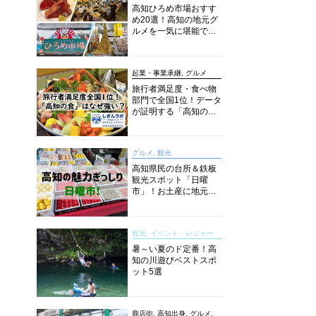
高知ひろめ市場おすす
め20選！高知の地元グ
ルメを一気に堪能でき
る超人気スポットを徹
底解剖
起業・事業承継, グルメ
旅行者満足度・食べ物
部門で全国1位！データ
が証明する「高知の
食」の実力【しぎんラ
ボレポート】
グルメ, 観光
高知県民の台所＆鉄板
観光スポット「日曜
市」！お土産に地元野
菜、ソウルフードまで
なんでもそろう高知の
巨大街路市を徹底解
観光, イベント・レジャー
説！
暑～い夏のド定番！高
知の川遊びベストスポ
ット5選
商店街, 高知出身, グルメ,