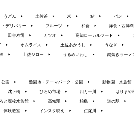
うどん
土佐茶
米
鮎
パン
▶︎
▶︎
▶︎
▶︎
▶︎
ト・デリバリー
フルーツ
和食
洋食・西洋料
▶︎
▶︎
▶︎
田舎寿司
カツオ
高知ローカルフード
▶︎
▶︎
▶︎
ず
オムライス
土佐あかうし
うなぎ
▶︎
▶︎
▶︎
▶︎
酒
土佐ジロー
うるめいわし
鍋焼きラーメ
▶︎
▶︎
▶︎
・公園
遊園地・テーマパーク・公園
動物園・水族館
▶︎
▶︎
沈下橋
ひろめ市場
四万十川
はりまや
▶︎
▶︎
▶︎
ろと廃校水族館
高知駅
柏島
道の駅
▶︎
▶︎
▶︎
▶︎
体験教室
インスタ映え
仁淀川
▶︎
▶︎
▶︎