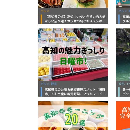
グルメ
グルメ, 
【高知県公式】高知でカツオが旨い店＆美
高知
味しい店９選！カツオの旬とおススメのお
グル
店を紹介
を徹
グルメ, 観光
観光, 
高知県民の台所＆鉄板観光スポット「日曜
暑～
市」！お土産に地元野菜、ソウルフードま
ポッ
で なんでもそろう高知の巨大街路市を徹
底解説！