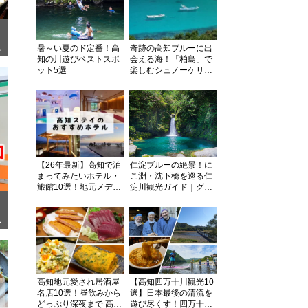
暑～い夏のド定番！高
奇跡の高知ブルーに出
ぎ
知の川遊びベストスポ
会える海！「柏島」で
ット5選
楽しむシュノーケリン
グ、ダイビング、海水
浴にキャンプまで透明
度抜群の海の楽園を徹
底紹介
【26年最新】高知で泊
仁淀ブルーの絶景！に
まってみたいホテル・
こ淵・沈下橋を巡る仁
旅館10選！地元メディ
淀川観光ガイド｜グル
アが観光に最適な宿を
メ・宿・モデルコース
厳選
まで完全網羅！
面
高知地元愛され居酒屋
【高知四万十川観光10
名店10選！昼飲みから
選】日本最後の清流を
どっぷり深夜まで 高知
遊び尽くす！四万十川