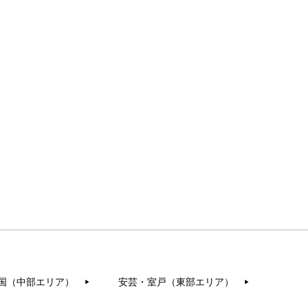
国（中部エリア）
安芸・室戸（東部エリア）
▶︎
▶︎