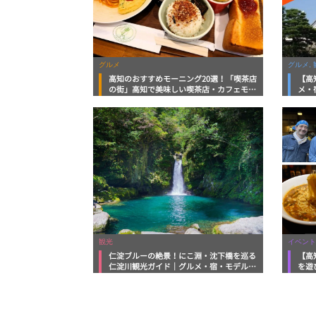
グルメ
グルメ, 
高知のおすすめモーニング20選！「喫茶店
【高
の街」高知で美味しい喫茶店・カフェモー
メ・
ニングをいただきます！
向け
観光
イベント
仁淀ブルーの絶景！にこ淵・沈下橋を巡る
【高
仁淀川観光ガイド｜グルメ・宿・モデルコ
を遊
ースまで完全網羅！
ルメ