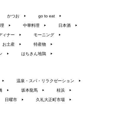
かつお
go to eat
▶︎
▶︎
理
中華料理
日本酒
▶︎
▶︎
▶︎
ディナー
モーニング
▶︎
▶︎
お土産
特産物
▶︎
▶︎
ン
はちきん地鶏
▶︎
▶︎
温泉・スパ・リラクゼーション
▶︎
▶︎
橋
坂本龍馬
桂浜
▶︎
▶︎
▶︎
日曜市
久礼大正町市場
▶︎
▶︎