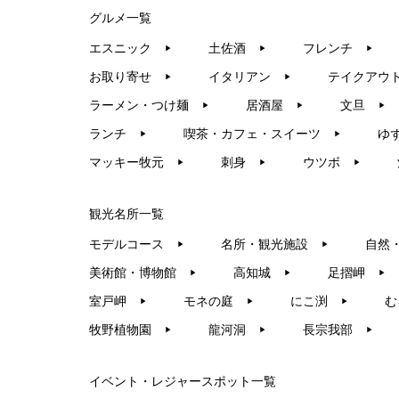
グルメ一覧
エスニック
土佐酒
フレンチ
▶︎
▶︎
▶︎
お取り寄せ
イタリアン
テイクアウ
▶︎
▶︎
ラーメン・つけ麺
居酒屋
文旦
▶︎
▶︎
▶︎
ランチ
喫茶・カフェ・スイーツ
ゆ
▶︎
▶︎
マッキー牧元
刺身
ウツボ
▶︎
▶︎
▶︎
観光名所一覧
モデルコース
名所・観光施設
自然
▶︎
▶︎
美術館・博物館
高知城
足摺岬
▶︎
▶︎
▶︎
室戸岬
モネの庭
にこ渕
む
▶︎
▶︎
▶︎
牧野植物園
龍河洞
長宗我部
▶︎
▶︎
▶︎
イベント・レジャースポット一覧