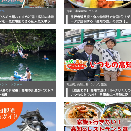
観光
起業・事業承継, グルメ
ひろめ市場おすすめ20選！高知の地元
旅行者満足度・食べ物部門で全国1位！デ
メを一気に堪能できる超人気スポット
ータが証明する「高知の食」の実力【し
底解剖
んラボレポート】
イベント・レジャー
商店街, 高知出身, グルメ, 観光
い夏のド定番！高知の川遊びベストス
【動画あり】 高知で遊ぼ！小4ナリくんの
ト5選
いつものおでかけ｜日曜市に水族館に路
電車にあちこち巡り