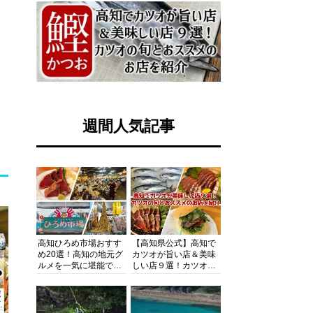
週間人気記事
高知ひろめ市場おすす
【高知県公式】高知で
め20選！高知の地元グ
カツオが旨い店＆美味
ルメを一気に堪能でき
しい店９選！カツオの
る超人気スポットを徹
旬とおススメのお店を
底解剖
紹介